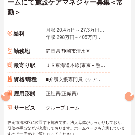
ームにて施設ケアマネジャー募集＜常
勤＞
月収 20.4万円～27.3万円程度(諸手当込)
給料
年収 298万円～405万円程度(諸手当込)
勤務地
静岡県 静岡市清水区
最寄り駅
ＪＲ東海道本線(東京－熱海)
資格/職種
■介護支援専門員（ケアマネジャー）資格保有者 施設ケアマネとしての経験があれば尚可 その他の福祉・介護関係資格 あれば尚可 認知症実践者研修 普通自動車運転免許 あれば尚可（ＡＴ限定可）
雇用形態
正社員(正職員)
サービス
グループホーム
静岡市清水区に位置する施設です。法人母体がしっかりしており、
研修や手当などが充実しております。ホームページも充実していま
すので一度ぜひご覧になってください。