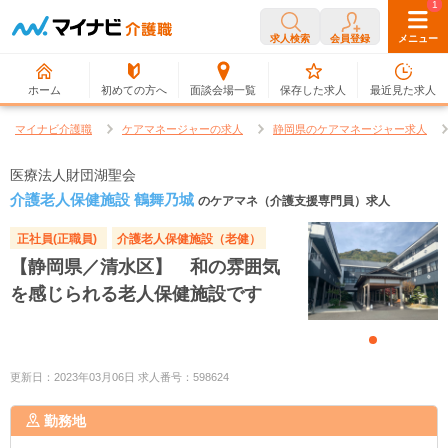
0
1
求人検索
会員登録
メニュー
ホーム
初めての方へ
面談会場一覧
保存した求人
最近見た求人
マイナビ介護職
ケアマネージャーの求人
静岡県のケアマネージャー求人
医療法人財団湖聖会
介護老人保健施設 鶴舞乃城
のケアマネ（介護支援専門員）求人
正社員(正職員)
介護老人保健施設（老健）
【静岡県／清水区】 和の雰囲気
を感じられる老人保健施設です
更新日：2023年03月06日 求人番号：598624
勤務地