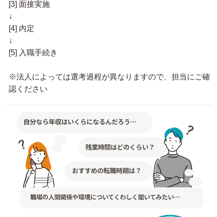
[3] 面接実施
↓
[4] 内定
↓
[5] 入職手続き
※法人によっては選考過程が異なりますので、担当にご確
認ください