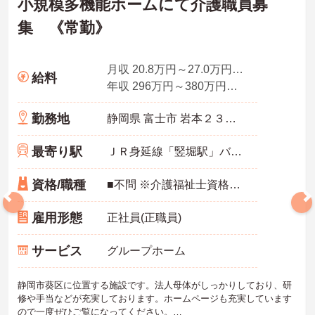
小規模多機能ホームにて介護職員募
集 《常勤》
月収 20.8万円～27.0万円程度(諸手当込)
給料
年収 296万円～380万円程度(諸手当込)
勤務地
静岡県 富士市 岩本２３２－２
最寄り駅
ＪＲ身延線「竪堀駅」バス・車6分
資格/職種
■不問 ※介護福祉士資格保有の方は優遇あり。
雇用形態
正社員(正職員)
サービス
グループホーム
静岡市葵区に位置する施設です。法人母体がしっかりしており、研
修や手当などが充実しております。ホームページも充実しています
ので一度ぜひご覧になってください。