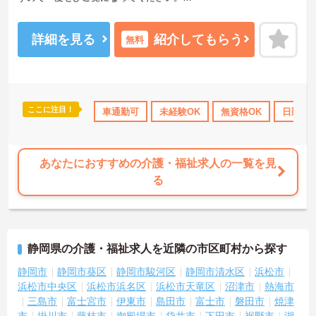
ご興味をお持ちの方には詳細の情報や面接のポイントなどお伝えい
たしますのでお気軽にお問い合わせくださいませ。
詳細を見る
紹介してもらう
無料
ここに注目！
補助
日勤のみ
産休･育休･介護休暇取得実績あり
車通勤可
未経験OK
無資格OK
社会保険完備
日勤の
あなたにおすすめの介護・福祉求人の一覧を見
る
静岡県の介護・福祉求人を近隣の市区町村から探す
静岡市
静岡市葵区
静岡市駿河区
静岡市清水区
浜松市
浜松市中央区
浜松市浜名区
浜松市天竜区
沼津市
熱海市
三島市
富士宮市
伊東市
島田市
富士市
磐田市
焼津