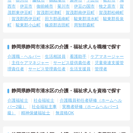
市
掛川市
藤枝市
御殿場市
袋井市
下田市
裾野市
湖
西市
伊豆市
御前崎市
菊川市
伊豆の国市
牧之原市
賀
茂郡東伊豆町
賀茂郡河津町
賀茂郡南伊豆町
賀茂郡松崎町
賀茂郡西伊豆町
田方郡函南町
駿東郡清水町
駿東郡長泉
町
駿東郡小山町
榛原郡吉田町
周智郡森町
静岡県静岡市清水区の介護・福祉求人を職種で探す
介護職・ヘルパー
生活相談員
看護助手
ケアマネージャー
主任ケアマネジャー
サービス提供責任者
児童発達支援管
理責任者
サービス管理責任者
生活支援員
管理者
静岡県静岡市清水区の介護・福祉求人を資格で探す
介護福祉士
社会福祉士
介護職員初任者研修（ホームヘル
パー2級）
社会福祉主事
実務者研修（ホームヘルパー1
級）
精神保健福祉士
無資格OK