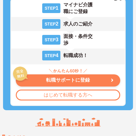
マイナビ介護
1
STEP
職にご登録
2
求人のご紹介
STEP
面接・条件交
3
STEP
渉
4
転職成功！
STEP
転職サポートに登録
はじめて転職する方へ