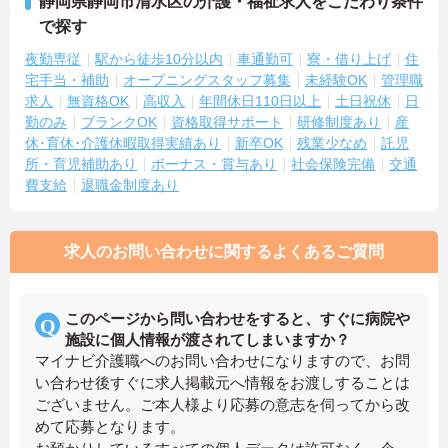
静岡県静岡市清水区の介護・福祉求人をこだわり条件
で探す
夜勤専従
駅から徒歩10分以内
車通勤可
寮・借り上げ
住
宅手当・補助
オープニングスタッフ募集
未経験OK
管理職
求人
無資格OK
高収入
年間休日110日以上
土日祝休
日
勤のみ
ブランクOK
資格取得サポート
研修制度あり
産
休･育休･介護休暇取得実績あり
新卒OK
残業少なめ
託児
所・育児補助あり
ボーナス・賞与あり
社会保険完備
交通
費支給
退職金制度あり
求人のお問い合わせに関するよくあるご質問
このページから問い合わせをすると、すぐに病院や
施設に個人情報が渡されてしまいますか？
マイナビ介護職へのお問い合わせになりますので、お問
い合わせ後すぐに求人掲載元へ情報をお渡しすることは
ございません。ご本人様より応募の意志を伺ってから改
めて応募となります。