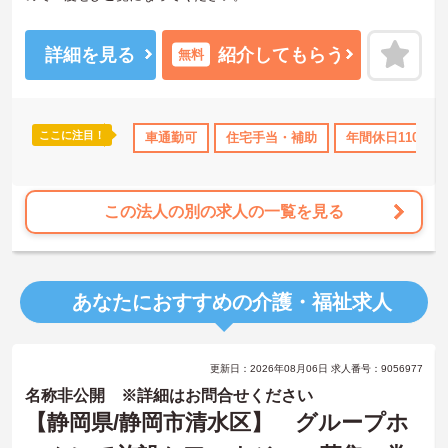
また大きな法人だからこそキャリアアップビジョンも明確です。
「現場⇒リーダー⇒主任⇒係長⇒課長(病棟科長・施設長・所長・事
務長など)⇒次長⇒部長」
詳細を見る
紹介してもらう
無料
入社から10年満たずに所長や施設長にキャリアアップした職員もい
らっしゃるそうで、本人のやる気や、職員の『やりたい』を大切に
している法人です。
ご興味をお持ちの方には詳細の情報や面接のポイントなどお伝えい
ここに注目！
10日以上
ボーナス・賞与あり
車通勤可
社会保険完備
住宅手当・補助
退職金制度あり
年間休日110日以
たしますのでお気軽にお問い合わせくださいませ。
この法人の別の求人の一覧を見る
あなたにおすすめの介護・福祉求人
更新日：2026年08月06日 求人番号：9056977
名称非公開 ※詳細はお問合せください
【静岡県/静岡市清水区】 グループホ