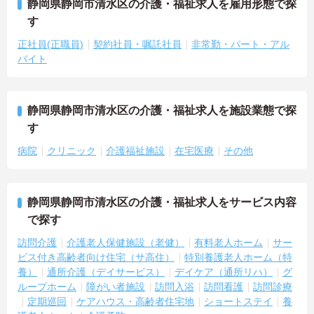
静岡県静岡市清水区の介護・福祉求人を雇用形態で探
す
正社員(正職員)
契約社員・嘱託社員
非常勤・パート・アル
バイト
静岡県静岡市清水区の介護・福祉求人を施設業態で探
す
病院
クリニック
介護福祉施設
在宅医療
その他
静岡県静岡市清水区の介護・福祉求人をサービス内容
で探す
訪問介護
介護老人保健施設（老健）
有料老人ホーム
サー
ビス付き高齢者向け住宅（サ高住）
特別養護老人ホーム（特
養）
通所介護（デイサービス）
デイケア（通所リハ）
グ
ループホーム
障がい者施設
訪問入浴
訪問看護
訪問診療
定期巡回
ケアハウス・高齢者住宅地
ショートステイ
養