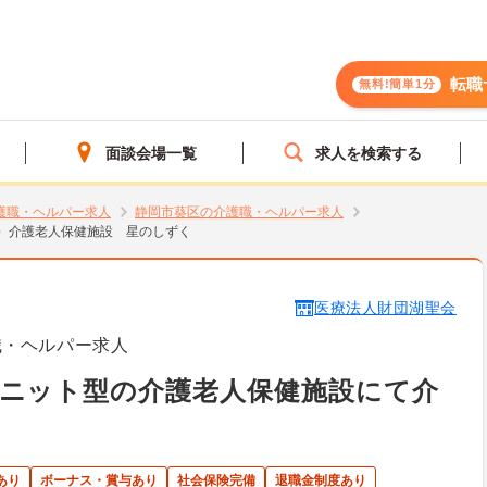
転職
無料!簡単1分
面談会場一覧
求人を検索する
護職・ヘルパー求人
静岡市葵区の介護職・ヘルパー求人
介護老人保健施設 星のしずく
医療法人財団湖聖会
職・ヘルパー求人
ユニット型の介護老人保健施設にて介
あり
ボーナス・賞与あり
社会保険完備
退職金制度あり