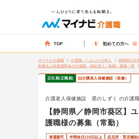
TOP
初めての方へ
マイナビ介護職
介護職・ヘルパーの求人
静岡県の介
医療法人財団湖聖会の介護職・福祉求人・転職・募集一覧
正社員(正職員)
介護老人保健施設（老健）
介護老人保健施設 星のしずく の介護
【静岡県／静岡市葵区】
護職様の募集（常勤）
車通勤可
年間休日110日以上
託児所・育児補助