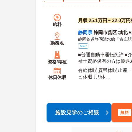
月収 25.1万円～32.0万
給料
静岡県
静岡市葵区 城北
静岡鉄道静岡清水線「古庄駅
勤務地
MAP
■普通自動車運転免許 ■
祉士資格保有の方は優遇
資格/職種
有給休暇 慶弔休暇 出産
ュ休暇 月9休
休日休暇
年間休日日数：110日 初年度有給日数：10日 最
大有給日数：40日
施設見学のご相談
無料