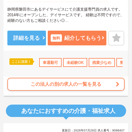
静岡県磐田市にあるデイサービスにて介護支援専門員の求人です。
2014年にオープンした、デイサービスです。 経験は不問ですので、
経験のない方もご相談ください◎
土日休みで残業も少ないため、プライベートを充実させたい方にも
オススメです！
ご興味ある方には、面接対策ポイントなど、さらに詳細をお話しい
詳細を見る
紹介してもらう
無料
たしますのでお気軽にご相談ください！
ここに注目！
少なめ
寮・借り上げ
車通勤可
日勤のみ
未経験OK
年間休日110日以上
残業少なめ
社会保険
寮・借
この法人の別の求人の一覧を見る
あなたにおすすめの介護・福祉求人
更新日：2026年07月29日 求人番号：9098407