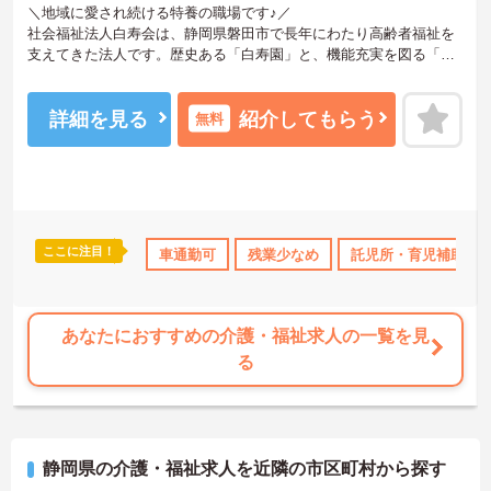
＼地域に愛され続ける特養の職場です♪／
社会福祉法人白寿会は、静岡県磐田市で長年にわたり高齢者福祉を
支えてきた法人です。歴史ある「白寿園」と、機能充実を図る「第
二白寿園」の2施設を運営しており、従来型多床室とユニット型個室
の両方に対応できる環境が整っています。ご利用者様一人ひとりの
生活に寄り添いながら、食事・入浴・排泄介助をはじめ、機能維持
詳細を見る
紹介してもらう
無料
支援やレクリエーション活動など幅広い介護サービスを提供してい
ます。地域に根差した法人だからこそ、長期的に介護の経験を積み
ながら、ご利用者様の暮らしを支えるやりがいを実感しやすい職場
です。働きやすい勤務体制や待遇面も充実しており、安心して長く
活躍しやすい環境となっています。
―――――――――――――――
ここに注目！
ランクOK
産休･育休･介護休暇取得実績あり
車通勤可
残業少なめ
社会保険完備
託児所・育児補助
交通
■ 「しっかり休める」が叶う環境♪
―――――――――――――――
仕事とプライベートの両立を大切にしたい方にもおすすめです。
・「年間休日115日」の週休2日制
あなたにおすすめの介護・福祉求人の一覧を見
・月平均残業時間は4時間と少なめ
る
・有給休暇は入職6ヶ月後に10日付与
→ オン・オフのメリハリをつけながら、無理なく働きやすい環境で
す♪
―――――――――――――――
■ 高水準の賞与で将来も安心！
静岡県の介護・福祉求人を近隣の市区町村から探す
―――――――――――――――