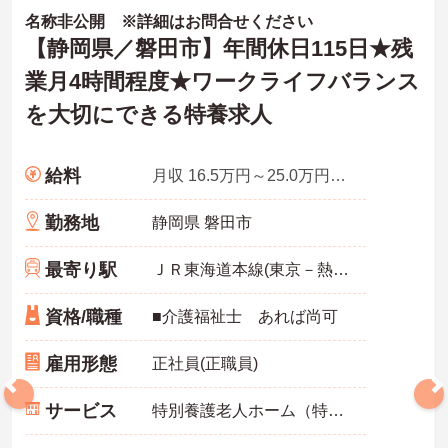
名称非公開 ※詳細はお問合せください
【静岡県／磐田市】年間休日115日★残
業月4時間程度★ワークライフバランス
を大切にできる特養求人
給料
月収 16.5万円～25.0万円程度
勤務地
静岡県 磐田市
最寄り駅
ＪＲ東海道本線(東京－熱海)
資格/職種
■介護福祉士 あれば尚可
雇用形態
正社員(正職員)
サービス
特別養護老人ホーム（特養）