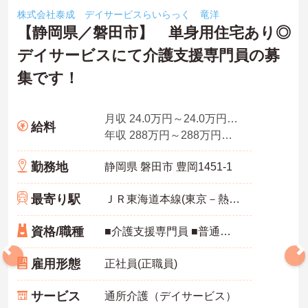
株式会社泰成 デイサービスらいらっく 竜洋
【静岡県／磐田市】 単身用住宅あり◎
デイサービスにて介護支援専門員の募
集です！
月収 24.0万円～24.0万円程度（諸手当込・年俸÷12で算出）
給料
年収 288万円～288万円程度(別途賞与支給)
勤務地
静岡県 磐田市 豊岡1451-1
最寄り駅
ＪＲ東海道本線(東京－熱海)「豊田町駅」バス・車10分
資格/職種
■介護支援専門員 ■普通自動車免許（ＡＴ可） ※未経験相談可
雇用形態
正社員(正職員)
サービス
通所介護（デイサービス）