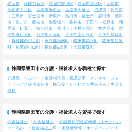
長く働きたい方に嬉しい待遇制度が整っています。
静岡市
静岡市葵区
静岡市駿河区
静岡市清水区
浜松市
・賞与実績「計4.30ヶ月分」
浜松市中央区
浜松市浜名区
浜松市天竜区
沼津市
熱海市
・昇給制度あり
三島市
富士宮市
伊東市
島田市
富士市
磐田市
焼津
・退職金制度＋退職金共済に加入
市
掛川市
藤枝市
御殿場市
袋井市
下田市
裾野市
湖
→ 頑張りがしっかり還元されるため、将来を見据えて勤務しやすい
職場です♪
西市
伊豆市
御前崎市
菊川市
伊豆の国市
牧之原市
賀
―――――――――――――――
茂郡東伊豆町
賀茂郡河津町
賀茂郡南伊豆町
賀茂郡松崎町
■ 2つの介護スタイルを学べる♪
賀茂郡西伊豆町
田方郡函南町
駿東郡清水町
駿東郡長泉
―――――――――――――――
町
駿東郡小山町
榛原郡吉田町
周智郡森町
幅広い介護経験を積みたい方にピッタリです。
・磐田市内で特別養護老人ホームを2施設運営
・従来型施設とユニット型施設の両方を展開
・ご利用者様の状態に合わせた介護に携われる
静岡県磐田市の介護・福祉求人を職種で探す
→ 多様な介護スタイルに触れながらスキルアップできる環境です♪
介護職・ヘルパー
生活相談員
看護助手
ケアマネージャー
―――――――――――――――
■ 子育て世代も安心のサポート体制♪
サービス提供責任者
施設長
サービス管理責任者
生活支
―――――――――――――――
援員
ライフステージの変化にも柔軟に対応しています。
・事業所内保育園の利用相談可能
・育児休業取得実績あり
静岡県磐田市の介護・福祉求人を資格で探す
・看護休暇・介護休業取得実績あり
→ 子育てや家庭との両立を大切にしながら働き続けやすい環境です
介護福祉士
社会福祉士
介護職員初任者研修（ホームヘル
♪
パー2級）
社会福祉主事
実務者研修（ホームヘルパー1