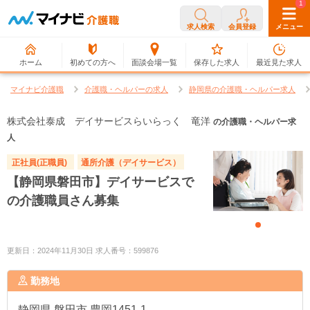
0
1
求人検索
会員登録
メニュー
ホーム
初めての方へ
面談会場一覧
保存した求人
最近見た求人
マイナビ介護職
介護職・ヘルパーの求人
静岡県の介護職・ヘルパー求人
株式会社泰成 デイサービスらいらっく 竜洋
の介護職・ヘルパー求
人
正社員(正職員)
通所介護（デイサービス）
【静岡県磐田市】デイサービスで
の介護職員さん募集
更新日：2024年11月30日 求人番号：599876
勤務地
静岡県
磐田市 豊岡1451-1