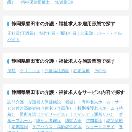
級）
精神保健福祉士
無資格OK
静岡県磐田市の介護・福祉求人を雇用形態で探す
正社員(正職員)
契約社員・嘱託社員
非常勤・パート・アル
バイト
静岡県磐田市の介護・福祉求人を施設業態で探す
病院
クリニック
介護福祉施設
在宅医療
その他
静岡県磐田市の介護・福祉求人をサービス内容で探す
訪問介護
介護老人保健施設（老健）
有料老人ホーム
サー
ビス付き高齢者向け住宅（サ高住）
特別養護老人ホーム（特
養）
通所介護（デイサービス）
デイケア（通所リハ）
グ
ループホーム
障がい者施設
訪問入浴
訪問看護
訪問診療
定期巡回
ケアハウス・高齢者住宅地
ショートステイ
養