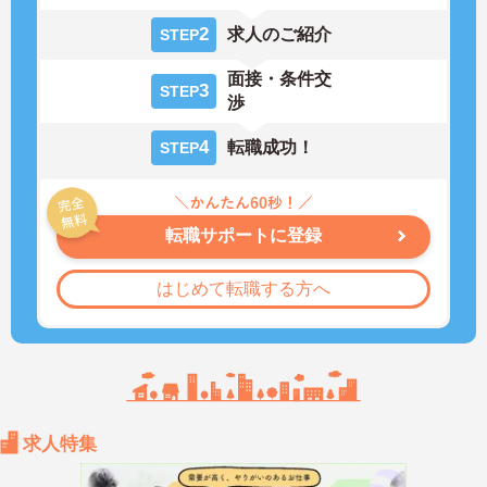
2
求人のご紹介
STEP
面接・条件交
3
STEP
渉
4
転職成功！
STEP
転職サポートに登録
はじめて転職する方へ
求人特集