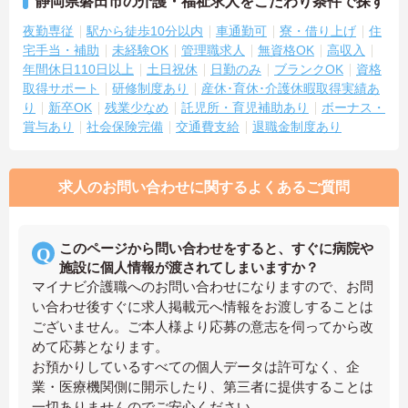
静岡県磐田市の介護・福祉求人をこだわり条件で探す
夜勤専従
駅から徒歩10分以内
車通勤可
寮・借り上げ
住
宅手当・補助
未経験OK
管理職求人
無資格OK
高収入
年間休日110日以上
土日祝休
日勤のみ
ブランクOK
資格
取得サポート
研修制度あり
産休･育休･介護休暇取得実績あ
り
新卒OK
残業少なめ
託児所・育児補助あり
ボーナス・
賞与あり
社会保険完備
交通費支給
退職金制度あり
求人のお問い合わせに関するよくあるご質問
このページから問い合わせをすると、すぐに病院や
施設に個人情報が渡されてしまいますか？
マイナビ介護職へのお問い合わせになりますので、お問
い合わせ後すぐに求人掲載元へ情報をお渡しすることは
ございません。ご本人様より応募の意志を伺ってから改
めて応募となります。
お預かりしているすべての個人データは許可なく、企
業・医療機関側に開示したり、第三者に提供することは
一切ありませんのでご安心ください。