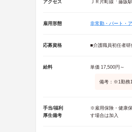
アクセス
ＪＲ片町線「藤阪駅
雇用形態
非常勤・パート・
応募資格
■介護職員初任者研
給料
単価 17,500円～
備考：※1勤務1
手当/福利
※雇用保険・健康
厚生備考
す場合は加入