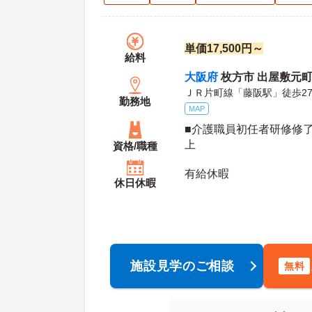
単価17,500円～
給料
大阪府
枚方市 出屋敷元町1
ＪＲ片町線「藤阪駅」徒歩2
勤務地
MAP
■介護職員初任者研修修
上
資格/職種
有給休暇
休日休暇
施設見学のご相談
無料