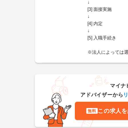
↓
[3] 面接実施
↓
[4] 内定
↓
[5] 入職手続き
※法人によっては
マイナ
アドバイザーから
この求人を
無料