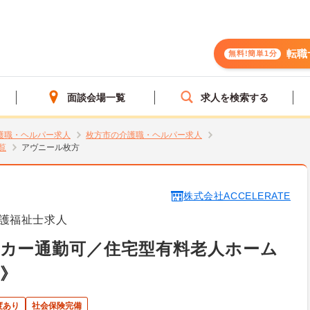
転職
無料!簡単1分
面談会場一覧
求人を検索する
護職・ヘルパー求人
枚方市の介護職・ヘルパー求人
覧
アヴニール枚方
株式会社ACCELERATE
護福祉士求人
カー通勤可／住宅型有料老人ホーム
》
度あり
社会保険完備