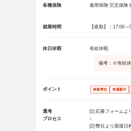
各種保険
雇用保険 労災保険
就業時間
【夜勤】：17:00～09
休日休暇
有給休暇
備考：※有給
ポイント
夜勤専従
車通勤可
選考
[1] 応募フォーム
プロセス
↓
[2] 弊社より面