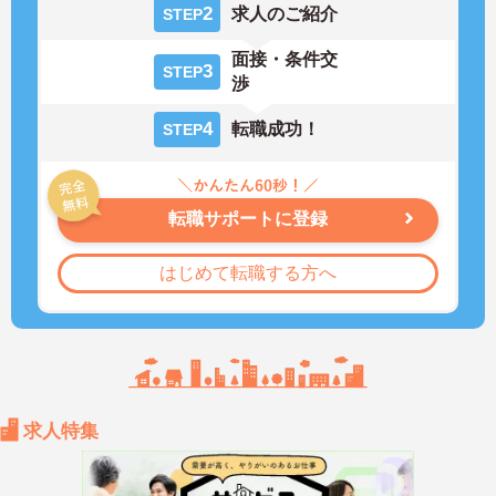
2
求人のご紹介
STEP
面接・条件交
3
STEP
渉
4
転職成功！
STEP
転職サポートに登録
はじめて転職する方へ
求人特集