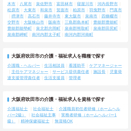
木市
八尾市
泉佐野市
富田林市
寝屋川市
河内長野市
松原市
大東市
和泉市
箕面市
柏原市
羽曳野市
門真市
摂津市
高石市
藤井寺市
東大阪市
泉南市
四條畷市
交野市
大阪狭山市
阪南市
三島郡島本町
豊能郡豊能町
豊能郡能勢町
泉北郡忠岡町
泉南郡熊取町
泉南郡田尻町
泉南郡岬町
南河内郡太子町
南河内郡河南町
大阪府吹田市の介護・福祉求人を職種で探す
介護職・ヘルパー
生活相談員
看護助手
ケアマネージャー
主任ケアマネジャー
サービス提供責任者
施設長
児童発
達支援管理責任者
生活支援員
管理者
大阪府吹田市の介護・福祉求人を資格で探す
介護福祉士
社会福祉士
介護職員初任者研修（ホームヘル
パー2級）
社会福祉主事
実務者研修（ホームヘルパー1
級）
精神保健福祉士
無資格OK