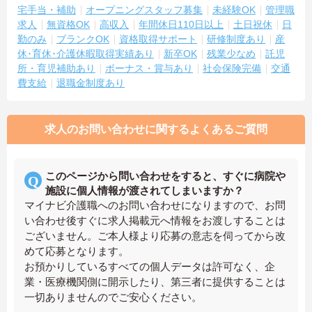
宅手当・補助
オープニングスタッフ募集
未経験OK
管理職
求人
無資格OK
高収入
年間休日110日以上
土日祝休
日
勤のみ
ブランクOK
資格取得サポート
研修制度あり
産
休･育休･介護休暇取得実績あり
新卒OK
残業少なめ
託児
所・育児補助あり
ボーナス・賞与あり
社会保険完備
交通
費支給
退職金制度あり
求人のお問い合わせに関するよくあるご質問
このページから問い合わせをすると、すぐに病院や
施設に個人情報が渡されてしまいますか？
マイナビ介護職へのお問い合わせになりますので、お問
い合わせ後すぐに求人掲載元へ情報をお渡しすることは
ございません。ご本人様より応募の意志を伺ってから改
めて応募となります。
お預かりしているすべての個人データは許可なく、企
業・医療機関側に開示したり、第三者に提供することは
一切ありませんのでご安心ください。