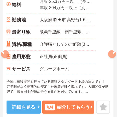
月収 25.3万円～以上（夜勤5回分・諸手当込み）
給料
年収 304万円～以上（別途賞与付与）
勤務地
大阪府 吹田市 高野台1-6-2 千里高野台ハイツ101
最寄り駅
阪急千里線「南千里駅」徒歩15分
資格/職種
介護職としてのご経験(3年以上)あれば尚可
雇用形態
正社員(正職員)
サービス
グループホーム
全国に施設展開を行っている東証スタンダード上場の法人です！
定年制がなく長期的に安定した就業が叶う環境です。人間関係が良
好で、職員同士が認め合う文化が根付いています。
ご興味のある方には、面接対策ポイントなど、さらに詳細をご案内
しますのでお気軽にご相談ください！
詳細を見る
紹介してもらう
無料