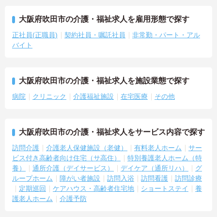
大阪府吹田市の介護・福祉求人を雇用形態で探す
正社員(正職員)
契約社員・嘱託社員
非常勤・パート・アル
バイト
大阪府吹田市の介護・福祉求人を施設業態で探す
病院
クリニック
介護福祉施設
在宅医療
その他
大阪府吹田市の介護・福祉求人をサービス内容で探す
訪問介護
介護老人保健施設（老健）
有料老人ホーム
サー
ビス付き高齢者向け住宅（サ高住）
特別養護老人ホーム（特
養）
通所介護（デイサービス）
デイケア（通所リハ）
グ
ループホーム
障がい者施設
訪問入浴
訪問看護
訪問診療
定期巡回
ケアハウス・高齢者住宅地
ショートステイ
養
護老人ホーム
介護予防