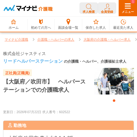
0
1
求人検索
会員登録
メニュー
ホーム
初めての方へ
面談会場一覧
保存した求人
最近見た求人
マイナビ介護職
介護職・ヘルパーの求人
大阪府の介護職・ヘルパー求人
株式会社ジャスティス
リードヘルパーステーション
の介護職・ヘルパー、介護福祉士求人
正社員(正職員)
【大阪府／吹田市】 ヘルパース
テーションでの介護職求人
更新日：2026年07月22日 求人番号：602522
勤務地