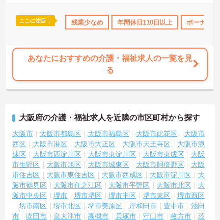
ここに注目！
・賞与あり
社会保険完備
残業少なめ
交通費支給
年間休日110日以上
退職金制度あり
ボーナス・
あなたにおすすめの介護・福祉求人の一覧を見
る
大阪府の介護・福祉求人を近隣の市区町村から探す
大阪市
大阪市都島区
大阪市福島区
大阪市此花区
大阪市
西区
大阪市港区
大阪市大正区
大阪市天王寺区
大阪市浪
速区
大阪市西淀川区
大阪市東淀川区
大阪市東成区
大阪
市生野区
大阪市旭区
大阪市城東区
大阪市阿倍野区
大阪
市住吉区
大阪市東住吉区
大阪市西成区
大阪市淀川区
大
阪市鶴見区
大阪市住之江区
大阪市平野区
大阪市北区
大
阪市中央区
堺市
堺市堺区
堺市中区
堺市東区
堺市西区
堺市南区
堺市北区
堺市美原区
岸和田市
豊中市
池田
市
吹田市
泉大津市
高槻市
貝塚市
守口市
枚方市
茨