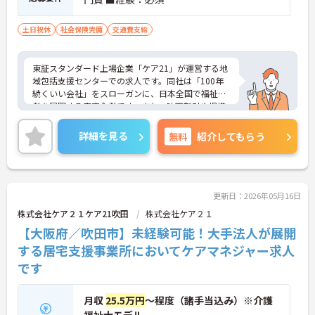
土日祝休
社会保険完備
交通費支給
東証スタンダード上場企業「ケア21」が運営する地
域包括支援センターでの求人です。同社は「100年
続くいい会社」をスローガンに、日本全国で福祉事
業を展開する安定企業です。また、映画割引や提携
ホテルの割引などが利用できる組合制度や、毎年お
誕生日プレゼントが贈られるなど、ユニークで充実
詳細を見る
無料
紹介してもらう
した福利厚生が魅力です。ご興味のある方は詳細等
をお伝えしますので、お気軽にお問い合わせくださ
い。
更新日：2026年05月16日
株式会社ケア２１ケア21吹田
株式会社ケア２１
【大阪府／吹田市】未経験可能！大手法人が展開
する居宅支援事業所においてケアマネジャー求人
です
月収
25.5万円
～程度（諸手当込み）※介護
福祉士モデル