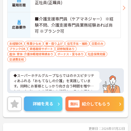
正社員(正職員)
雇用形態
■介護支援専門員（ケアマネジャー） ※経
験不問、介護支援専門員業務経験あれば尚
応募要件
可 ※ブランク可
未経験OK
残業少なめ
寮・借り上げ
住宅手当・補助
日勤のみ
ブランクOK
資格取得サポート
研修制度あり
産休･育休･介護休暇取得実績あり
ボーナス・賞与あり
社会保険完備
交通費支給
◆スーパーホテルグループならではのホスピタリテ
ィあふれる「おもてなしの介護」を実践していま
す。同時にお客様としっかり向き合う時間を増やす
ため、タブレットを活用した記録システムを導入し
て業務の効率化も進めています。お客様一人ひとり
の人生に深く寄り添えるやりがいのあるお仕事で
詳細を見る
無料
紹介してもらう
す。
◆部署や施設を超えてスタッフ同士で「ありがと
う」のバッジを送り合える「サンクスバッジ」制度
があります。社内全体で毎月1万5000以上のバッジ
が行き交うほど活発で、日々の感謝を大切にする文
更新日：2026年07月22日