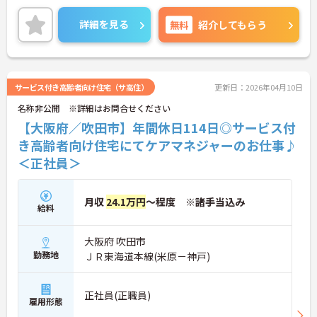
勤務時間は日勤のみなので、プライベートとのメリ
ハリのある働き方が可能です。
詳細を見る
無料
紹介してもらう
ご興味のある方には、面接対策ポイントなど、さら
に詳細をお話しいたしますのでお気軽にご相談くだ
さい！
サービス付き高齢者向け住宅（サ高住）
更新日：2026年04月10日
名称非公開 ※詳細はお問合せください
【大阪府／吹田市】年間休日114日◎サービス付
き高齢者向け住宅にてケアマネジャーのお仕事♪
＜正社員＞
月収
24.1万円
～程度 ※諸手当込み
給料
大阪府 吹田市
勤務地
ＪＲ東海道本線(米原－神戸)
正社員(正職員)
雇用形態