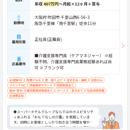
年収
407万円
～月給×12ヶ月＋賞与
大阪府 吹田市 千里山西6-56-3
勤務地
阪急千里線「南千里駅」徒歩11分
正社員(正職員)
雇用形態
■介護支援専門員（ケアマネジャー） ※経
験不問、介護支援専門員業務経験あれば尚
応募要件
可 ※ブランク可
未経験OK
残業少なめ
寮・借り上げ
住宅手当・補助
日勤のみ
ブランクOK
資格取得サポート
研修制度あり
産休･育休･介護休暇取得実績あり
ボーナス・賞与あり
社会保険完備
交通費支給
◆スーパーホテルグループならではのホスピタリテ
ィあふれる「おもてなしの介護」を実践していま
す。同時にお客様としっかり向き合う時間を増やす
ため、タブレットを活用した記録システムを導入し