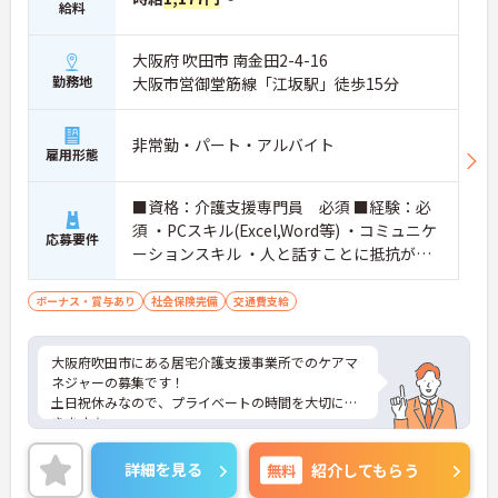
給料
大阪府 吹田市 南金田2-4-16
勤務地
大阪市営御堂筋線「江坂駅」徒歩15分
非常勤・パート・アルバイト
雇用形態
■資格：介護支援専門員 必須 ■経験：必
須 ・PCスキル(Excel,Word等) ・コミュニケ
応募要件
ーションスキル ・人と話すことに抵抗がな
い方 上記の方歓迎
ボーナス・賞与あり
社会保険完備
交通費支給
大阪府吹田市にある居宅介護支援事業所でのケアマ
ネジャーの募集です！
土日祝休みなので、プライベートの時間を大切にで
きます☆
昇給・勤続賞与あり♪ 頑張りがしっかり反映され
ます！
詳細を見る
無料
紹介してもらう
ご興味のある方には、面接対策ポイントなど、さら