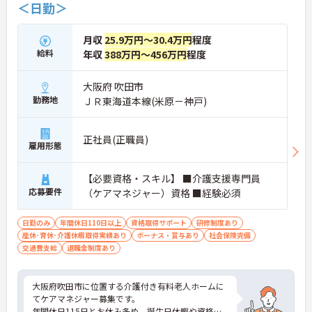
＜日勤＞
月収
25.9万円～30.4万円
程度
給料
年収
388万円～456万円
程度
大阪府 吹田市
勤務地
ＪＲ東海道本線(米原－神戸)
正社員(正職員)
雇用形態
【必要資格・スキル】 ■介護支援専門員
応募要件
（ケアマネジャー）資格 ■経験必須
日勤のみ
年間休日110日以上
資格取得サポート
研修制度あり
産休･育休･介護休暇取得実績あり
ボーナス・賞与あり
社会保険完備
交通費支給
退職金制度あり
大阪府吹田市に位置する介護付き有料老人ホームに
てケアマネジャー募集です。
年間休日115日とお休み多め、誕生日休暇や資格取