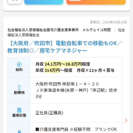
に詳細をご案内しますのでお気軽にご相談くださ
い！
更新日：2026年05月20日
社会福祉法人恩徳福祉会居宅介護支援事業所 メルヴェイユ吹田
社会
福祉法人恩徳福祉会
【大阪府／吹田市】電動自転車での移動もOK／
教育体制◎／居宅ケアマネジャー
月収
24.1万円～26.8万円
程度
給料
年収
314万円
～程度 月収×12ヶ月＋賞与
大阪府 吹田市 岸部南１－４－２０
ＪＲ東海道本線(米原－神戸)「岸辺駅」徒歩
勤務地
3分
正社員(正職員)
雇用形態
■介護支援専門員 ※経験不問 ブランクOK