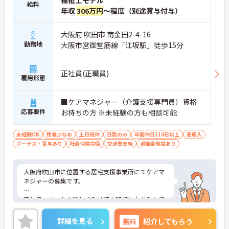
給料
年収
306万円
～程度（別途賞与付与）
大阪府 吹田市 南金田2-4-16
勤務地
大阪市営御堂筋線「江坂駅」徒歩15分
正社員(正職員)
雇用形態
■ケアマネジャー（介護支援専門員）資格
応募要件
お持ちの方 ※未経験の方も相談可能
未経験OK
残業少なめ
土日祝休
日勤のみ
年間休日110日以上
高収入
ボーナス・賞与あり
社会保険完備
交通費支給
退職金制度あり
大阪府吹田市に位置する居宅支援事業所にてケアマ
ネジャーの募集です。
正社員・パートを問わず入社時の研修に力を入れて
いるため、未経験の方も安心してお仕事スタートで
きます！
詳細を見る
無料
紹介してもらう