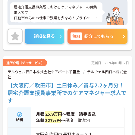
居宅介護支援事業所におけるケアマネジャーの募集
求人です！
日勤帯のみのお仕事で残業も少なめ！プライベート
な時間も大切にしながら働けます！
ご興味ある方には、面接のポイントなど、さらに詳
細をお話致しますのでお気軽にご相談ください。
詳細を見る
無料
紹介してもらう
通所介護（デイサービス）
更新日：2026年03月17日
テルウェル西日本株式会社ケアポート千里丘
テルウェル西日本株式会
社
【大阪府／吹田市】土日休み／賞与2.2ヶ月分！
居宅介護支援員事業所でのケアマネジャー求人で
す
月収
25.9万円
～程度 諸手当込
給料
年収
327万円
～程度 賞与別
大阪府 吹田市 長野東６－３１