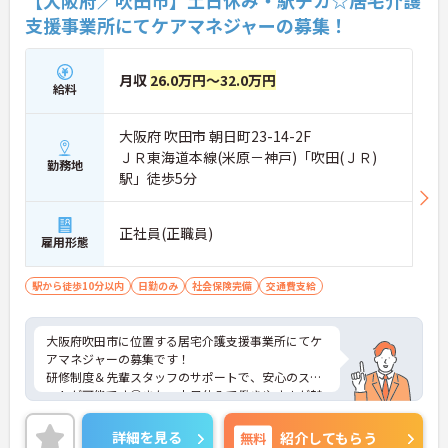
【大阪府／吹田市】土日休み・駅チカ☆居宅介護
支援事業所にてケアマネジャーの募集！
月収
26.0万円～32.0万円
給料
大阪府 吹田市 朝日町23-14-2F
ＪＲ東海道本線(米原－神戸)「吹田(ＪＲ)
勤務地
駅」徒歩5分
正社員(正職員)
雇用形態
駅から徒歩10分以内
日勤のみ
社会保険完備
交通費支給
大阪府吹田市に位置する居宅介護支援事業所にてケ
アマネジャーの募集です！
研修制度＆先輩スタッフのサポートで、安心のスタ
ートが可能です◎また、土日休みで働きやすさが魅
力です♪
ご興味のある方には、面接対策ポイントなど、さら
詳細を見る
無料
紹介してもらう