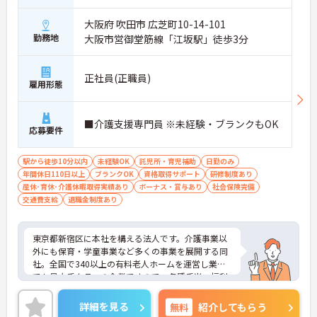
大阪府 吹田市 広芝町10-14-101
勤務地
大阪市営御堂筋線「江坂駅」徒歩3分
正社員(正職員)
雇用形態
■介護支援専門員 ※未経験・ブランクもOK
応募要件
駅から徒歩10分以内
未経験OK
託児所・育児補助
日勤のみ
年間休日110日以上
ブランクOK
資格取得サポート
研修制度あり
産休･育休･介護休暇取得実績あり
ボーナス・賞与あり
社会保険完備
交通費支給
退職金制度あり
東京都新宿区に本社を構える法人です。介護事業以
外にも保育・学童事業など多くの事業を展開する同
社。全国で340以上の有料老人ホームを運営し業界
でも最大手クラスの企業ですので、各種手当、福利
厚生も充実しており、長く安心して働いていただけ
る環境です。研修制度や資格取得支援制度があり、
詳細を見る
無料
紹介してもらう
教育制度も整っています！フレックス制勤務なの