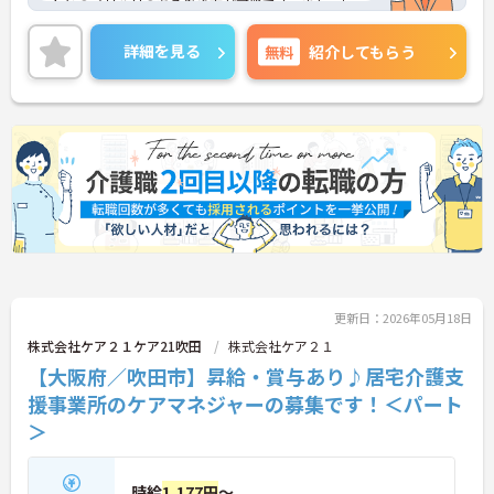
トとのメリハリのある働き方が可能です。また、福
利厚生が充実しています。働きやすい環境が整って
おり、安心して長くご勤務いただけます。
詳細を見る
無料
紹介してもらう
ご興味のある方には、面接対策ポイントなど、さら
に詳細をご案内しますのでお気軽にご相談くださ
い！
更新日：2026年05月18日
株式会社ケア２１ケア21吹田
株式会社ケア２１
【大阪府／吹田市】昇給・賞与あり♪居宅介護支
援事業所のケアマネジャーの募集です！＜パート
＞
時給
1,177円
～