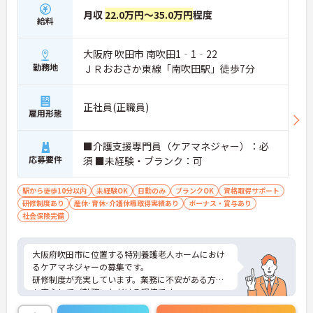
月収
22.0万円～35.0万円
程度
給料
大阪府 吹田市 南吹田1‐1‐22
勤務地
ＪＲおおさか東線「南吹田駅」徒歩7分
正社員(正職員)
雇用形態
■介護支援専門員（ケアマネジャー）：必
応募要件
須 ■未経験・ブランク：可
駅から徒歩10分以内
未経験OK
日勤のみ
ブランクOK
資格取得サポート
研修制度あり
産休･育休･介護休暇取得実績あり
ボーナス・賞与あり
社会保険完備
大阪府吹田市に位置する特別養護老人ホームにおけ
るケアマネジャーの募集です。
研修制度が充実しています。業務に不安がある方で
も安心してご勤務いただける環境です。
ご興味のある方には、面接対策ポイントなど、さら