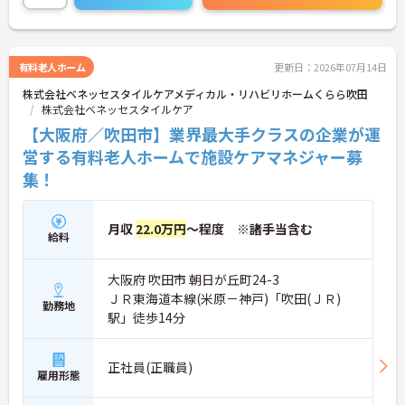
で、公休や有休などお休みもしっかりとれ、メリハ
リのある勤務が可能です。ご興味ある方には、面接
対策ポイントなど、さらに詳細をお話しいたします
のでお気軽にご相談ください！
有料老人ホーム
更新日：2026年07月14日
株式会社ベネッセスタイルケアメディカル・リハビリホームくらら吹田
株式会社ベネッセスタイルケア
【大阪府／吹田市】業界最大手クラスの企業が運
営する有料老人ホームで施設ケアマネジャー募
集！
月収
22.0万円
～程度 ※諸手当含む
給料
大阪府 吹田市 朝日が丘町24-3
ＪＲ東海道本線(米原－神戸)「吹田(ＪＲ)
勤務地
駅」徒歩14分
正社員(正職員)
雇用形態