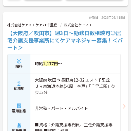
に詳細をお話しいたしますのでお気軽にご相談くだ
さい！
更新日：2026年05月18日
株式会社ケア２１ケア21千里丘
株式会社ケア２１
【大阪府／吹田市】週3日～勤務日数相談可◎居
宅介護支援事業所にてケアマネジャー募集！＜パ
ート＞
時給
1,177円
～
給料
大阪府 吹田市 長野東12-32 エスト千里丘
ＪＲ東海道本線(米原－神戸)「千里丘駅」徒
勤務地
歩12分
非常勤・パート・アルバイト
雇用形態
■資格：介護支援専門員、主任介護支援専
応募要件
門員 ■経験：必須