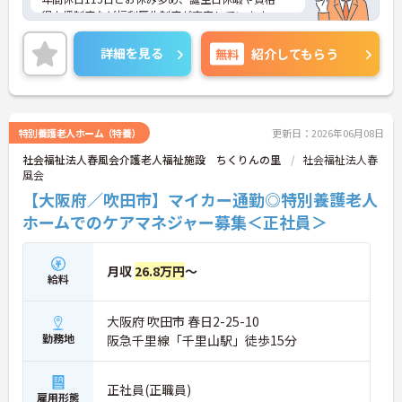
得支援制度など福利厚生制度が充実しています。
ご興味のある方には、面接対策ポイントなど、さら
に詳細をお話いたしますので、お気軽にご相談くだ
詳細を見る
無料
紹介してもらう
さい。
特別養護老人ホーム（特養）
更新日：2026年06月08日
社会福祉法人春風会介護老人福祉施設 ちくりんの里
社会福祉法人春
風会
【大阪府／吹田市】マイカー通勤◎特別養護老人
ホームでのケアマネジャー募集＜正社員＞
月収
26.8万円
～
給料
大阪府 吹田市 春日2-25-10
勤務地
阪急千里線「千里山駅」徒歩15分
正社員(正職員)
雇用形態