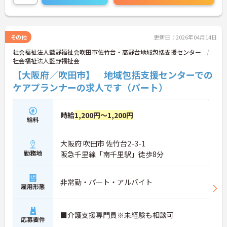
また同法人では定年退職制度を撤廃し、長く活躍で
きる環境を整えています。
ご興味のある方には、面接対策ポイントなど、さら
その他
更新日：2026年04月14日
に詳細をお話しいたしますので、お気軽にご相談く
社会福祉法人藍野福祉会吹田市佐竹台・高野台地域包括支援センター
ださい。
社会福祉法人藍野福祉会
【大阪府／吹田市】 地域包括支援センターでの
ケアプランナーの求人です（パート）
時給
1,200円～1,200円
給料
大阪府 吹田市 佐竹台2-3-1
勤務地
阪急千里線「南千里駅」徒歩8分
非常勤・パート・アルバイト
雇用形態
■介護支援専門員※未経験も相談可
応募要件