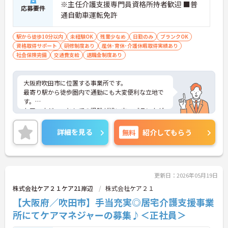
※主任介護支援専門員資格所持者歓迎 ■普
応募要件
通自動車運転免許
駅から徒歩10分以内
未経験OK
残業少なめ
日勤のみ
ブランクOK
資格取得サポート
研修制度あり
産休･育休･介護休暇取得実績あり
社会保険完備
交通費支給
退職金制度あり
大阪府吹田市に位置する事業所です。
最寄り駅から徒歩圏内で通勤にも大変便利な立地で
す。
ケアマネジャーとしての経験が浅い方、ブランクが
ある方も、サポート体制がしっかりとしております
でので安心してご就業開始いただけます。
詳細を見る
無料
紹介してもらう
福利厚生も充実しており、安心です。
ご興味ある方には、面接対策ポイントなど、さらに
詳細をお話しいたしますのでお気軽にご相談くださ
い！
更新日：2026年05月19日
株式会社ケア２１ケア21岸辺
株式会社ケア２１
【大阪府／吹田市】手当充実◎居宅介護支援事業
所にてケアマネジャーの募集♪＜正社員＞