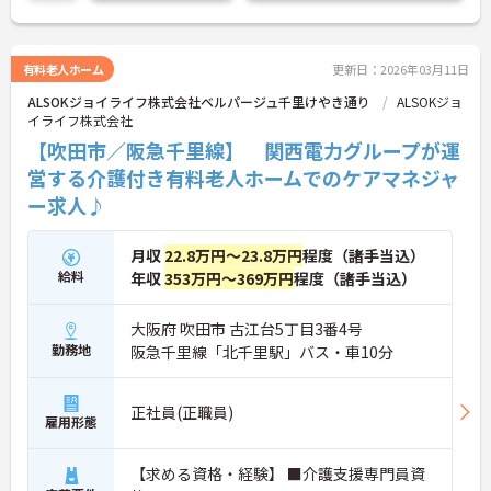
詳細をお話しいたしますのでお気軽にご相談くださ
い。
有料老人ホーム
更新日：2026年03月11日
ALSOKジョイライフ株式会社ベルパージュ千里けやき通り
ALSOKジョ
イライフ株式会社
【吹田市／阪急千里線】 関西電力グループが運
営する介護付き有料老人ホームでのケアマネジャ
ー求人♪
月収
22.8万円～23.8万円
程度（諸手当込）
給料
年収
353万円～369万円
程度（諸手当込）
大阪府 吹田市 古江台5丁目3番4号
勤務地
阪急千里線「北千里駅」バス・車10分
正社員(正職員)
雇用形態
【求める資格・経験】 ■介護支援専門員資