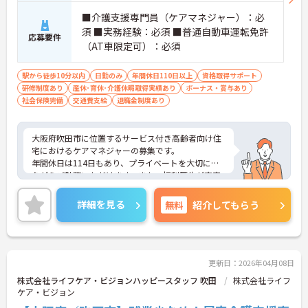
■介護支援専門員（ケアマネジャー）：必
須 ■実務経験：必須 ■普通自動車運転免許
応募要件
（AT車限定可）：必須
駅から徒歩10分以内
日勤のみ
年間休日110日以上
資格取得サポート
研修制度あり
産休･育休･介護休暇取得実績あり
ボーナス・賞与あり
社会保険完備
交通費支給
退職金制度あり
大阪府吹田市に位置するサービス付き高齢者向け住
宅におけるケアマネジャーの募集です。
年間休日は114日もあり、プライベートを大切にし
ながらご勤務いただけます。また、福利厚生が充実
しています。働きやすい環境が整っており、安心し
て長くご勤務いただけます。
詳細を見る
無料
紹介してもらう
ご興味のある方には、面接対策ポイントなど、さら
に詳細をご案内しますのでお気軽にご相談くださ
い！
更新日：2026年04月08日
株式会社ライフケア・ビジョンハッピースタッフ 吹田
株式会社ライフ
ケア・ビジョン