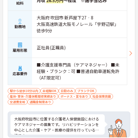
月収
26.5万円
～程度 ※諸手当込み
給料
大阪府 吹田市 新芦屋下27‐8
大阪高速鉄道大阪モノレール「宇野辺駅」
勤務地
徒歩9分
正社員(正職員)
雇用形態
■介護支援専門員（ケアマネジャー） ■未
経験・ブランク：可 ■普通自動車運転免許
応募要件
（AT限定可）
駅から徒歩10分以内
未経験OK
日勤のみ
ブランクOK
産休･育休･介護休暇取得実績あり
ボーナス・賞与あり
社会保険完備
交通費支給
退職金制度あり
大阪府吹田市に位置する介護老人保健施設における
ケアマネジャーの募集です。リハビリテーションを
中心とした介護・ケア・医療の提供を行っている施
設です。