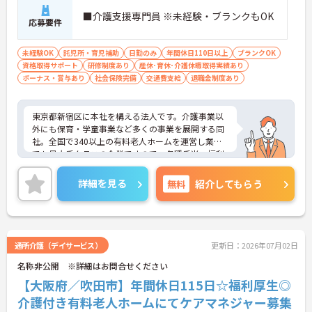
■介護支援専門員 ※未経験・ブランクもOK
応募要件
未経験OK
託児所・育児補助
日勤のみ
年間休日110日以上
ブランクOK
資格取得サポート
研修制度あり
産休･育休･介護休暇取得実績あり
ボーナス・賞与あり
社会保険完備
交通費支給
退職金制度あり
東京都新宿区に本社を構える法人です。介護事業以
外にも保育・学童事業など多くの事業を展開する同
社。全国で340以上の有料老人ホームを運営し業界
でも最大手クラスの企業ですので、各種手当、福利
厚生も充実しており、長く安心して働いていただけ
る環境です。研修制度や資格取得支援制度があり、
詳細を見る
無料
紹介してもらう
教育制度も整っています！フレックス制勤務なの
で、公休や有休などお休みもしっかりとれ、メリハ
リのある勤務が可能です。ご興味ある方には、面接
対策ポイントなど、さらに詳細をお話しいたします
のでお気軽にご相談ください！
通所介護（デイサービス）
更新日：2026年07月02日
名称非公開 ※詳細はお問合せください
【大阪府／吹田市】年間休日115日☆福利厚生◎
介護付き有料老人ホームにてケアマネジャー募集