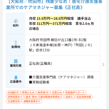
【大阪府／吹田市】残業少なめ！居宅介護支援事
業所でのケアマネジャー募集《正社員》
月収
23.0万円～28.0万円
程度 諸手当込
年収
311万円～371万円
程度 賞与2.0ヵ月
給料
の場合
大阪府 吹田市 朝日が丘13番1号-B1階
ＪＲ東海道本線(米原－神戸)「吹田(ＪＲ)
勤務地
駅」徒歩13分
正社員(正職員)
雇用形態
■介護支援専門員（ケアマネジャー）資格
応募要件
■実務経験者
未経験OK
残業少なめ
無資格OK
日勤のみ
資格取得サポート
研修制度あり
産休･育休･介護休暇取得実績あり
高収入
社会保険完備
交通費支給
退職金制度あり