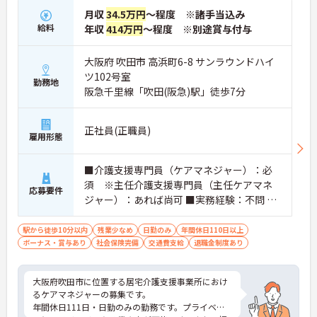
月収
34.5万円
～程度 ※諸手当込み
給料
年収
414万円
～程度 ※別途賞与付与
大阪府 吹田市 高浜町6-8 サンラウンドハイ
ツ102号室
勤務地
阪急千里線「吹田(阪急)駅」徒歩7分
正社員(正職員)
雇用形態
■介護支援専門員（ケアマネジャー）：必
須 ※主任介護支援専門員（主任ケアマネ
応募要件
ジャー）：あれば尚可 ■実務経験：不問 ※
PCスキル：Excel・Wordなど
駅から徒歩10分以内
残業少なめ
日勤のみ
年間休日110日以上
ボーナス・賞与あり
社会保険完備
交通費支給
退職金制度あり
大阪府吹田市に位置する居宅介護支援事業所におけ
るケアマネジャーの募集です。
年間休日111日・日勤のみの勤務です。プライベー