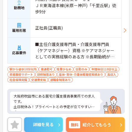
ＪＲ東海道本線(米原－神戸)「千里丘駅」徒
勤務地
歩9分
正社員(正職員)
雇用形態
■主任介護支援専門員・介護支援専門員
（ケアマネジャー）資格 ※ケアマネジャー
応募要件
としての実務経験のある方 ※長期勤続が可
能な方を歓迎
駅から徒歩10分以内
車通勤可
残業少なめ
日勤のみ
年間休日110日以上
資格取得サポート
研修制度あり
産休･育休･介護休暇取得実績あり
高収入
社会保険完備
交通費支給
退職金制度あり
大阪府吹田市にある居宅介護支援員事業所での求人
です。
土日祝休み！プライベートとの予定が立てやすいで
す。
教育制度や研修制度が整っていますので、スキルア
ップが目指せます！
詳細を見る
無料
紹介してもらう
ご興味ある方には、面接対策ポイントなど、さらに