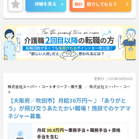
に詳細をご案内しますのでお気軽にご相談くださ
詳細を見る
無料
紹介してもらう
い！
更新日：2026年08月06日
株式会社スーパー・コートオリーブ・南千里
株式会社スーパー・コー
ト
【大阪府／吹田市】月給30万円～♪「ありがと
う」が飛び交うあたたかい職場！施設でのケアマ
ネジャー募集
月収
30.0万円
～業務手当＋職務手当＋資格
手当を含む
給料