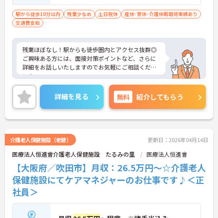
駅から徒歩10分以内
残業少なめ
土日祝休
産休･育休･介護休暇取得実績あり
交通費支給
残業ほぼなし！駅からも徒歩圏内とアクセス抜群◎
ご興味ある方には、面接対策ポイントなど、さらに
詳細をお話しいたしますのでお気軽にご相談くださ
い！
詳細を見る
無料
紹介してもらう
介護老人保健施設（老健）
更新日：2026年04月14日
医療法人恒進會介護老人保健施設 たるみの里
医療法人恒進會
【大阪府／吹田市】月収：26.5万円～☆介護老人
保健施設にてケアマネジャーのお仕事です♪＜正
社員＞