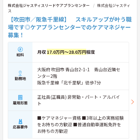
化が根付いています。風通しが良く親身になってく
株式会社ジャスティスリードケアプランセンター
株式会社ジャスティ
れる仲間が多いので、壁にぶつかっても安心して相
ス
談できるあたたかい雰囲気です。
【吹田市／阪急千里線】 スキルアップが叶う職
◆プロの介護集団を目指す独自の介護技術認定制度
「ケアマイスター」あり！また半年に1回「目標管
場です◎ケアプランセンターでのケアマネジャー
理シート」を作成し、月に1回上司と面談を行うこ
募集！
とで、自身の成長をしっかり実感しながら働けま
す。
月収
17.0万円～28.0万円
程度
給料
大阪府 吹田市 青山台2-1-1 青山台近隣セ
ンター2階
勤務地
阪急千里線「北千里駅」徒歩7分
正社員(正職員) 非常勤・パート・アルバイ
雇用形態
ト
■ケアマネジャー資格 ■3年以上の実務経験
をお持ちの方歓迎 ■普通自動車運転免許を
応募要件
お持ちの方歓迎