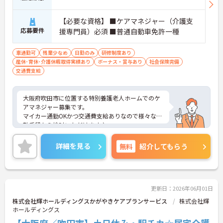
【必要な資格】 ■ケアマネジャー（介護支
応募要件
援専門員）必須 ■普通自動車免許一種
車通勤可
残業少なめ
日勤のみ
研修制度あり
産休･育休･介護休暇取得実績あり
ボーナス・賞与あり
社会保険完備
交通費支給
大阪府吹田市に位置する特別養護老人ホームでのケ
アマネジャー募集です。
マイカー通勤OKかつ交通費支給ありなので様々な通
勤手段から検討いただけます♪
ご興味のある方はご面接のポイントお伝えしますの
でご気軽にお問合せください。
詳細を見る
無料
紹介してもらう
更新日：2026年06月01日
株式会社輝ホールディングスかがやきケアプランサービス
株式会社輝
ホールディングス