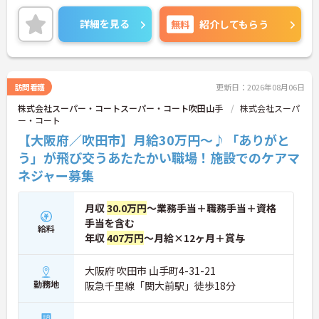
て業務の効率化も進めています。お客様一人ひとり
の人生に深く寄り添えるやりがいのあるお仕事で
詳細を見る
無料
紹介してもらう
す。
◆部署や施設を超えてスタッフ同士で「ありがと
う」のバッジを送り合える「サンクスバッジ」制度
があります。社内全体で毎月1万5000以上のバッジ
が行き交うほど活発で、日々の感謝を大切にする文
訪問看護
更新日：2026年08月06日
化が根付いています。風通しが良く親身になってく
株式会社スーパー・コートスーパー・コート吹田山手
株式会社スーパ
れる仲間が多いので、壁にぶつかっても安心して相
ー・コート
談できるあたたかい雰囲気です。
◆プロの介護集団を目指す独自の介護技術認定制度
【大阪府／吹田市】月給30万円～♪「ありがと
「ケアマイスター」あり！また半年に1回「目標管
う」が飛び交うあたたかい職場！施設でのケアマ
理シート」を作成し、月に1回上司と面談を行うこ
ネジャー募集
とで、自身の成長をしっかり実感しながら働けま
す。
月収
30.0万円
～業務手当＋職務手当＋資格
手当を含む
給料
年収
407万円
～月給×12ヶ月＋賞与
大阪府 吹田市 山手町4-31-21
勤務地
阪急千里線「関大前駅」徒歩18分