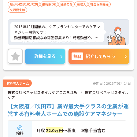
駅から徒歩10分以内
未経験OK
日勤のみ
高収入
社会保険完備
交通費支給
2016年10月開業の、ケアプランセンターでのケアマ
ネジャー募集です！
勤務時間応相談な非常勤募集あり！時短勤務や、シ
フト希望で午後からの勤務も可能なので、働くこと
が出来る時間帯に制限のある方もご安心下さい。
また同事業所は、社長の考え方としてトップダウン
詳細を見る
無料
紹介してもらう
ではなく現場を信頼し、意見を言い合える環境作り
に取り組んでいます。非常に仲がよく風通しの良い
職場である点も魅力ですね♪
興味をお持ちの方はお気軽にお問い合わせ下さい！
有料老人ホーム
更新日：2026年07月14日
株式会社ベネッセスタイルケアここち江坂
株式会社ベネッセスタイル
ケア
【大阪府／吹田市】業界最大手クラスの企業が運
営する有料老人ホームでの施設ケアマネジャー
月収
22.0万円
～程度 ※諸手当含む
給料