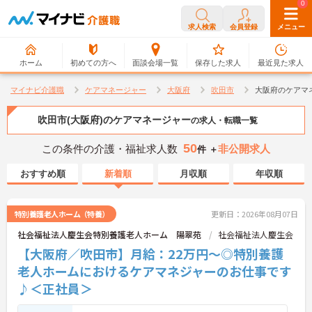
0
0
求人検索
会員登録
メニュー
ホーム
初めての方へ
面談会場一覧
保存した求人
最近見た求人
マイナビ介護職
ケアマネージャー
大阪府
吹田市
大阪府のケアマ
吹田市(大阪府)のケアマネージャー
の求人・転職一覧
50
この条件の介護・福祉求人数
非公開求人
件 ＋
おすすめ順
新着順
月収順
年収順
特別養護老人ホーム（特養）
更新日：2026年08月07日
社会福祉法人慶生会特別養護老人ホーム 陽翠苑
社会福祉法人慶生会
【大阪府／吹田市】月給：22万円～◎特別養護
老人ホームにおけるケアマネジャーのお仕事です
♪＜正社員＞