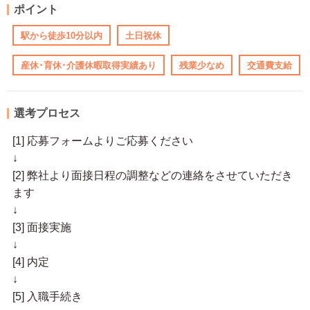
ポイント
駅から徒歩10分以内
土日祝休
産休･育休･介護休暇取得実績あり
残業少なめ
交通費支給
選考プロセス
[1] 応募フォームよりご応募ください
↓
[2] 弊社より面接日程の調整などの連絡をさせていただき
ます
↓
[3] 面接実施
↓
[4] 内定
↓
[5] 入職手続き