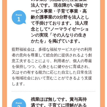
法人です。 現在障がい福祉サ
ービス事業・子育て事業・高
Point
齢介護事業の3分野を法人とし
1
て手掛けております。 法人理
念として”ノーマライゼーショ
ンの実現「その人なりの生き
かたを」を掲げています。
藍野福祉会は、多様な福祉サービスがその利用
者の意向を尊重して総合的に提供されるよう創
意工夫することにより、利用者が、個人の尊厳
を保持しつつ、心身ともに健やかに育成され、
又はその有する能力に応じた自立した日常生活
を地域社会において営むことができるよう支援
します。
残業ほぼ無しです。賞与高待
Point
遇です。子育てに理解がある