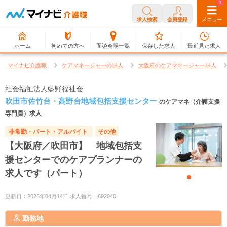
0
1
求人検索
会員登録
メニュー
ホーム
初めての方へ
面談会場一覧
保存した求人
最近見た求人
マイナビ介護職
ケアマネージャーの求人
大阪府のケアマネージャー求人
社会福祉法人藍野福祉会
吹田市佐竹台・高野台地域包括支援センター
のケアマネ（介護支援
専門員）求人
非常勤・パート・アルバイト
その他
【大阪府／吹田市】 地域包括支
援センターでのケアプランナーの
求人です（パート）
更新日：2026年04月14日 求人番号：692040
勤務地