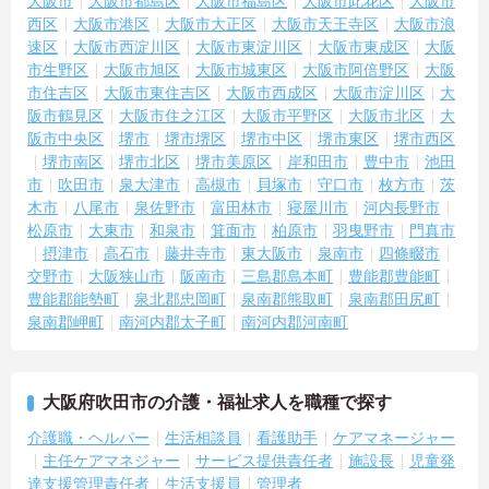
大阪市
大阪市都島区
大阪市福島区
大阪市此花区
大阪市
西区
大阪市港区
大阪市大正区
大阪市天王寺区
大阪市浪
速区
大阪市西淀川区
大阪市東淀川区
大阪市東成区
大阪
市生野区
大阪市旭区
大阪市城東区
大阪市阿倍野区
大阪
市住吉区
大阪市東住吉区
大阪市西成区
大阪市淀川区
大
阪市鶴見区
大阪市住之江区
大阪市平野区
大阪市北区
大
阪市中央区
堺市
堺市堺区
堺市中区
堺市東区
堺市西区
堺市南区
堺市北区
堺市美原区
岸和田市
豊中市
池田
市
吹田市
泉大津市
高槻市
貝塚市
守口市
枚方市
茨
木市
八尾市
泉佐野市
富田林市
寝屋川市
河内長野市
松原市
大東市
和泉市
箕面市
柏原市
羽曳野市
門真市
摂津市
高石市
藤井寺市
東大阪市
泉南市
四條畷市
交野市
大阪狭山市
阪南市
三島郡島本町
豊能郡豊能町
豊能郡能勢町
泉北郡忠岡町
泉南郡熊取町
泉南郡田尻町
泉南郡岬町
南河内郡太子町
南河内郡河南町
大阪府吹田市の介護・福祉求人を職種で探す
介護職・ヘルパー
生活相談員
看護助手
ケアマネージャー
主任ケアマネジャー
サービス提供責任者
施設長
児童発
達支援管理責任者
生活支援員
管理者