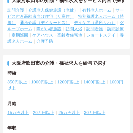
大阪府吹田市の介護・福祉求人をサービス内容で探す
訪問介護
介護老人保健施設（老健）
有料老人ホーム
サー
ビス付き高齢者向け住宅（サ高住）
特別養護老人ホーム（特
養）
通所介護（デイサービス）
デイケア（通所リハ）
グ
ループホーム
障がい者施設
訪問入浴
訪問看護
訪問診療
定期巡回
ケアハウス・高齢者住宅地
ショートステイ
養
護老人ホーム
介護予防
大阪府吹田市の介護・福祉求人を給与で探す
時給
850円以上
1000円以上
1200円以上
1400円以上
1600円
以上
月給
15万円以上
20万円以上
25万円以上
30万円以上
年収