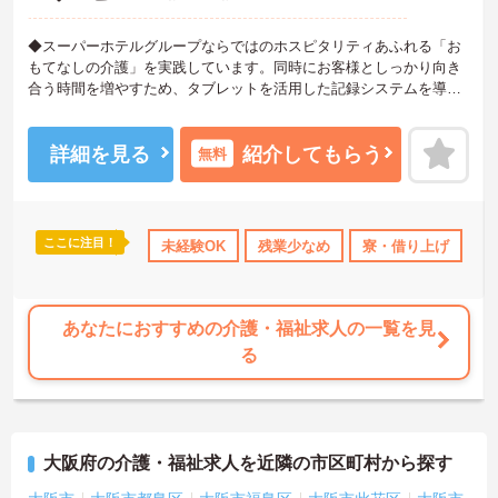
◆スーパーホテルグループならではのホスピタリティあふれる「お
もてなしの介護」を実践しています。同時にお客様としっかり向き
合う時間を増やすため、タブレットを活用した記録システムを導入
して業務の効率化も進めています。お客様一人ひとりの人生に深く
寄り添えるやりがいのあるお仕事です。
◆部署や施設を超えてスタッフ同士で「ありがとう」のバッジを送
詳細を見る
紹介してもらう
無料
り合える「サンクスバッジ」制度があります。社内全体で毎月1万50
00以上のバッジが行き交うほど活発で、日々の感謝を大切にする文
化が根付いています。風通しが良く親身になってくれる仲間が多い
ので、壁にぶつかっても安心して相談できるあたたかい雰囲気で
ここに注目！
年間休日110日以上
未経験OK
ブランクOK
残業少なめ
資格取得サポート
寮・借り上げ
研修制度
住
す。
◆プロの介護集団を目指す独自の介護技術認定制度「ケアマイスタ
ー」あり！また半年に1回「目標管理シート」を作成し、月に1回上
司と面談を行うことで、自身の成長をしっかり実感しながら働けま
あなたにおすすめの介護・福祉求人の一覧を見
す。
る
大阪府の介護・福祉求人を近隣の市区町村から探す