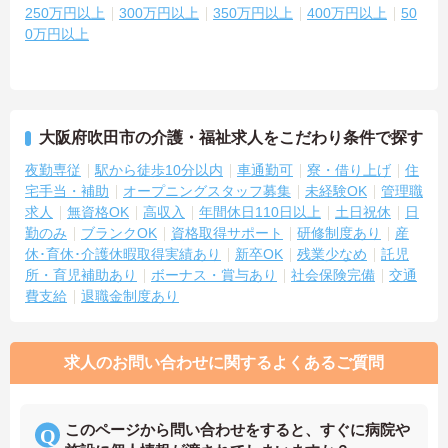
250万円以上
300万円以上
350万円以上
400万円以上
50
0万円以上
大阪府吹田市の介護・福祉求人をこだわり条件で探す
夜勤専従
駅から徒歩10分以内
車通勤可
寮・借り上げ
住
宅手当・補助
オープニングスタッフ募集
未経験OK
管理職
求人
無資格OK
高収入
年間休日110日以上
土日祝休
日
勤のみ
ブランクOK
資格取得サポート
研修制度あり
産
休･育休･介護休暇取得実績あり
新卒OK
残業少なめ
託児
所・育児補助あり
ボーナス・賞与あり
社会保険完備
交通
費支給
退職金制度あり
求人のお問い合わせに関するよくあるご質問
このページから問い合わせをすると、すぐに病院や