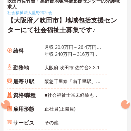
吹田市佐竹台・高野台地域包括支援センターの介護職
求人
社会福祉法人藍野福祉会
【大阪府／吹田市】地域包括支援セン
ターにて社会福祉士募集です♪
月収 20.0万円～26.4万円程度 ※手当含む
給料
年収 240万円～316万円程度 ※手当含む、賞与別
勤務地
大阪府 吹田市 佐竹台2-3-1
最寄り駅
阪急千里線「南千里駅」徒歩7分
資格/職種
■社会福祉士※未経験も相談可 ■介護施設での業務経験あれば尚可
雇用形態
正社員(正職員)
サービス
その他