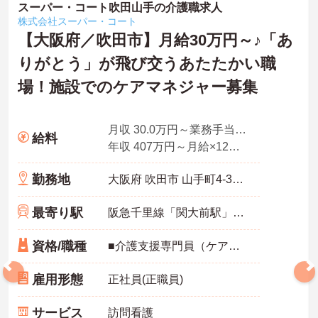
スーパー・コート吹田山手の介護職求人
株式会社スーパー・コート
【大阪府／吹田市】月給30万円～♪「あ
りがとう」が飛び交うあたたかい職
場！施設でのケアマネジャー募集
月収 30.0万円～業務手当＋職務手当＋資格手当を含む
給料
年収 407万円～月給×12ヶ月＋賞与
勤務地
大阪府 吹田市 山手町4-31-21
最寄り駅
阪急千里線「関大前駅」徒歩18分
資格/職種
■介護支援専門員（ケアマネジャー） ※経験不問、介護支援専門員業務経験あれば尚可 ※ブランク可
雇用形態
正社員(正職員)
サービス
訪問看護