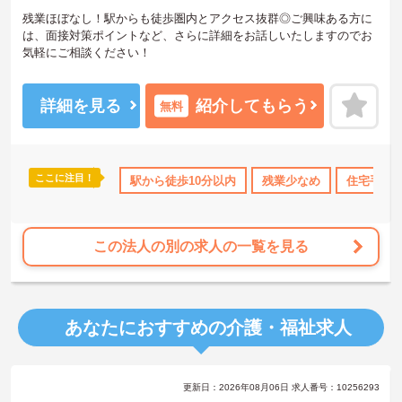
残業ほぼなし！駅からも徒歩圏内とアクセス抜群◎ご興味ある方に
は、面接対策ポイントなど、さらに詳細をお話しいたしますのでお
気軽にご相談ください！
詳細を見る
紹介してもらう
無料
ここに注目！
取得実績あり
駅から徒歩10分以内
残業少なめ
住宅手当
この法人の別の求人の一覧を見る
あなたにおすすめの介護・福祉求人
更新日：2026年08月06日 求人番号：10256293