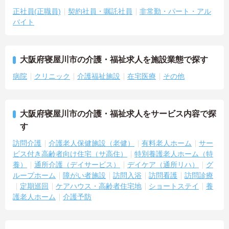
正社員(正職員)
契約社員・嘱託社員
非常勤・パート・アル
バイト
大阪府寝屋川市の介護・福祉求人を施設業態で探す
病院
クリニック
介護福祉施設
在宅医療
その他
大阪府寝屋川市の介護・福祉求人をサービス内容で探
す
訪問介護
介護老人保健施設（老健）
有料老人ホーム
サー
ビス付き高齢者向け住宅（サ高住）
特別養護老人ホーム（特
養）
通所介護（デイサービス）
デイケア（通所リハ）
グ
ループホーム
障がい者施設
訪問入浴
訪問看護
訪問診療
定期巡回
ケアハウス・高齢者住宅地
ショートステイ
養
護老人ホーム
介護予防