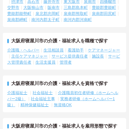
摂津市
高石市
藤井寺市
東大阪市
泉南市
四條畷市
交野市
大阪狭山市
阪南市
三島郡島本町
豊能郡豊能町
豊能郡能勢町
泉北郡忠岡町
泉南郡熊取町
泉南郡田尻町
泉南郡岬町
南河内郡太子町
南河内郡河南町
大阪府寝屋川市の介護・福祉求人を職種で探す
介護職・ヘルパー
生活相談員
看護助手
ケアマネージャー
主任ケアマネジャー
サービス提供責任者
施設長
サービ
ス管理責任者
生活支援員
管理者
大阪府寝屋川市の介護・福祉求人を資格で探す
介護福祉士
社会福祉士
介護職員初任者研修（ホームヘル
パー2級）
社会福祉主事
実務者研修（ホームヘルパー1
級）
精神保健福祉士
無資格OK
大阪府寝屋川市の介護・福祉求人を雇用形態で探す