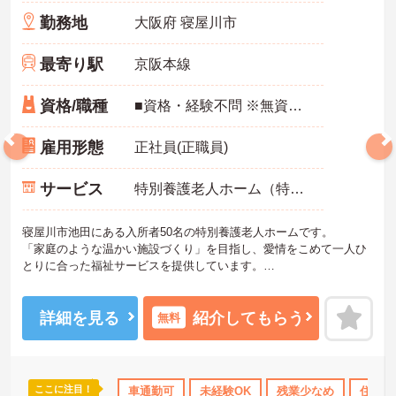
勤務地
大阪府 寝屋川市
最寄り駅
京阪本線
資格/職種
■資格・経験不問 ※無資格・未経験の方もご応募頂けます。
雇用形態
正社員(正職員)
サービス
特別養護老人ホーム（特養）
寝屋川市池田にある入所者50名の特別養護老人ホームです。
「家庭のような温かい施設づくり」を目指し、愛情をこめて一人ひ
とりに合った福祉サービスを提供しています。
ご興味がある方は是非一度マイナビまでお問い合わせください。さ
らに詳細などお伝えします！
詳細を見る
紹介してもらう
無料
ここに注目！
休日110日以上
産休･育休･介護休暇取得実績あり
車通勤可
未経験OK
残業少なめ
社会保険完備
住宅手