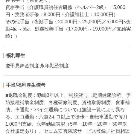
住宅手当（規定あり）
資格手当（介護職員初任者研修（ヘルパー2級）：5,000
円・実務者研修：8,000円・介護福祉士：10,000円）
その他手当（夜勤手当：20,000円～25,000円／5,000円×夜
勤4回～5回、処遇改善手当（17,000円～19,000円／支給実
績））
福利厚生
慶弔見舞金制度 永年勤続制度
手当/福利厚生備考
■退職金制度：勤続3年以上、制服貸与、定期健康診断、予
防接種補助金制度、各種研修制度、資格取得制度、食事補
助、車通勤・バイク通勤については施設一覧により異な
る、エコ通勤：片道2キロ以上で徒歩・自転車通勤で毎月
1,000円支給、永年勤続表彰（5年・10年・20年・30年※
会社規定あり）、セコム安否確認サービス登録／社員相談