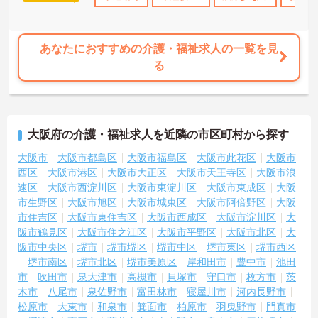
あなたにおすすめの介護・福祉求人の一覧を見
る
大阪府の介護・福祉求人を近隣の市区町村から探す
大阪市
大阪市都島区
大阪市福島区
大阪市此花区
大阪市
西区
大阪市港区
大阪市大正区
大阪市天王寺区
大阪市浪
速区
大阪市西淀川区
大阪市東淀川区
大阪市東成区
大阪
市生野区
大阪市旭区
大阪市城東区
大阪市阿倍野区
大阪
市住吉区
大阪市東住吉区
大阪市西成区
大阪市淀川区
大
阪市鶴見区
大阪市住之江区
大阪市平野区
大阪市北区
大
阪市中央区
堺市
堺市堺区
堺市中区
堺市東区
堺市西区
堺市南区
堺市北区
堺市美原区
岸和田市
豊中市
池田
市
吹田市
泉大津市
高槻市
貝塚市
守口市
枚方市
茨
木市
八尾市
泉佐野市
富田林市
寝屋川市
河内長野市
松原市
大東市
和泉市
箕面市
柏原市
羽曳野市
門真市