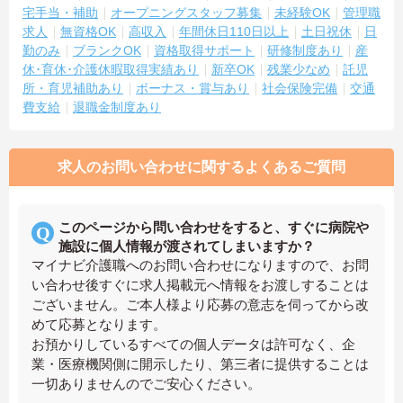
宅手当・補助
オープニングスタッフ募集
未経験OK
管理職
求人
無資格OK
高収入
年間休日110日以上
土日祝休
日
勤のみ
ブランクOK
資格取得サポート
研修制度あり
産
休･育休･介護休暇取得実績あり
新卒OK
残業少なめ
託児
所・育児補助あり
ボーナス・賞与あり
社会保険完備
交通
費支給
退職金制度あり
求人のお問い合わせに関するよくあるご質問
このページから問い合わせをすると、すぐに病院や
施設に個人情報が渡されてしまいますか？
マイナビ介護職へのお問い合わせになりますので、お問
い合わせ後すぐに求人掲載元へ情報をお渡しすることは
ございません。ご本人様より応募の意志を伺ってから改
めて応募となります。
お預かりしているすべての個人データは許可なく、企
業・医療機関側に開示したり、第三者に提供することは
一切ありませんのでご安心ください。