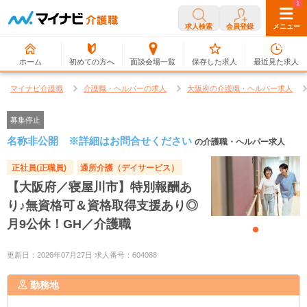
0
1
求人検索
会員登録
メニュー
ホーム
初めての方へ
面談会場一覧
保存した求人
最近見た求人
マイナビ介護職
介護職・ヘルパーの求人
大阪府の介護職・ヘルパー求人
募集停止
名称非公開 ※詳細はお問合せください
の介護職・ヘルパー求人
正社員(正職員)
通所介護（デイサービス）
【大阪府／寝屋川市】特別報酬あ
り♪無資格可＆資格取得支援あり◎
月9公休！GH／介護職
更新日：2026年07月27日 求人番号：604088
勤務地