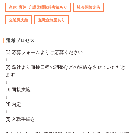
産休･育休･介護休暇取得実績あり
社会保険完備
交通費支給
退職金制度あり
選考プロセス
[1] 応募フォームよりご応募ください
↓
[2] 弊社より面接日程の調整などの連絡をさせていただき
ます
↓
[3] 面接実施
↓
[4] 内定
↓
[5] 入職手続き