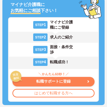
マイナビ介護職に
お気軽にご相談
下さい！
マイナビ介護
1
STEP
職にご登録
2
求人のご紹介
STEP
面接・条件交
3
STEP
渉
4
転職成功！
STEP
転職サポートに登録
はじめて転職する方へ