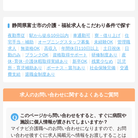
静岡県富士市の介護・福祉求人をこだわり条件で探す
夜勤専従
駅から徒歩10分以内
車通勤可
寮・借り上げ
住
宅手当・補助
オープニングスタッフ募集
未経験OK
管理職
求人
無資格OK
高収入
年間休日110日以上
土日祝休
日
勤のみ
ブランクOK
資格取得サポート
研修制度あり
産
休･育休･介護休暇取得実績あり
新卒OK
残業少なめ
託児
所・育児補助あり
ボーナス・賞与あり
社会保険完備
交通
費支給
退職金制度あり
求人のお問い合わせに関するよくあるご質問
このページから問い合わせをすると、すぐに病院や
施設に個人情報が渡されてしまいますか？
マイナビ介護職へのお問い合わせになりますので、お問
い合わせ後すぐに求人掲載元へ情報をお渡しすることは