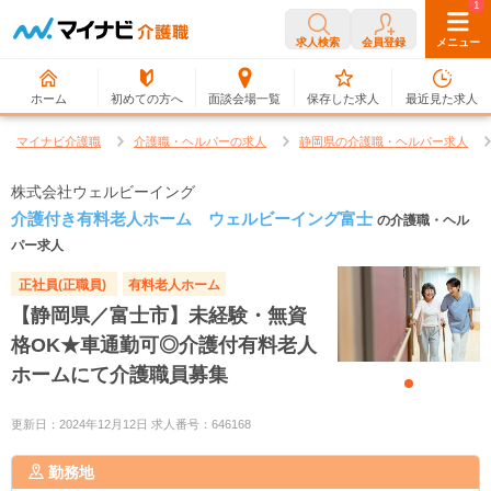
0
1
求人検索
会員登録
メニュー
ホーム
初めての方へ
面談会場一覧
保存した求人
最近見た求人
マイナビ介護職
介護職・ヘルパーの求人
静岡県の介護職・ヘルパー求人
株式会社ウェルビーイング
介護付き有料老人ホーム ウェルビーイング富士
の介護職・ヘル
パー求人
正社員(正職員)
有料老人ホーム
【静岡県／富士市】未経験・無資
格OK★車通勤可◎介護付有料老人
ホームにて介護職員募集
更新日：2024年12月12日 求人番号：646168
勤務地