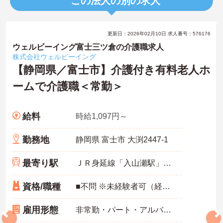
この法人の別の求人
更新日：2026年02月10日 求人番号：576176
ウェルビーイング富士三ツ倉の介護職求人
株式会社ウェルビーイング
【静岡県／富士市】介護付き有料老人ホ
ームで介護職＜常勤＞
給料
時給1,097円～
勤務地
静岡県 富士市 大渕2447-1
最寄り駅
ＪＲ身延線「入山瀬駅」バス・車11分
資格/職種
■不問 ※未経験者可（経験者歓迎）
雇用形態
非常勤・パート・アルバイト