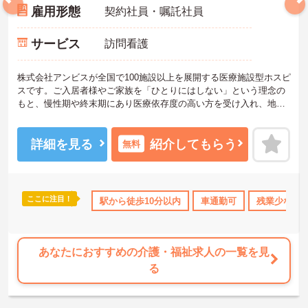
雇用形態
契約社員・嘱託社員
サービス
訪問看護
株式会社アンビスが全国で100施設以上を展開する医療施設型ホスピ
スです。ご入居者様やご家族を「ひとりにはしない」という理念の
もと、慢性期や終末期にあり医療依存度の高い方を受け入れ、地域
医療を支える社会的意義の高い事業を推進しています。現場には看
護師が24時間常駐しています。急変時の対応や医療行為は看護師が
担当するため、初任者研修や実務者研修の方も食事介助や入浴介助
詳細を見る
紹介してもらう
無料
などの生活を支えるケアに専念できる環境です。多職種で情報を共
有し、一人で判断を抱え込まないチーム連携の体制がしっかりと整
っています。働き方の面では、夜勤明けの翌日が原則として公休と
なるほか、月平均の残業時間も5時間から7時間程度とかなり少なめ
ここに注目！
上
社会保険完備
交通費支給
駅から徒歩10分以内
退職金制度あり
車通勤可
残業少なめ
です。常勤スタッフの比率が90パーセントを超えているため急な勤
務変更が発生しにくく、あらかじめ決められた訪問予定表に沿って
規則正しく働けます。入職後は現場スタッフによるお一人おひとり
に合わせた個別のOJT研修が実施されます。eラーニングも導入され
あなたにおすすめの介護・福祉求人の一覧を見
ており、多職種と連携しながら専門性を着実に深めていける環境が
る
用意されています。
★おすすめPOINT★