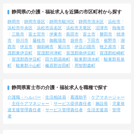
＜個別ＯＪＴとチーム連携で着実に成長！＞
・入職後はお一人おひとりの習熟度に合わせた個別のＯＪＴ研修を
静岡県の介護・福祉求人を近隣の市区町村から探す
実施し、ｅラーニングを用いた学習の機会も提供されます
・施設内には看護師が24時間常駐しており、急変時の対応や専門的
静岡市
静岡市葵区
静岡市駿河区
静岡市清水区
浜松市
な医療処置は看護師が担当するため負担が減ります
浜松市中央区
浜松市浜名区
浜松市天竜区
沼津市
熱海市
・介護スタッフと看護スタッフの比率が1対1で相談しやすく、初任
三島市
富士宮市
伊東市
島田市
富士市
磐田市
焼津
者研修や実務者研修からでも着実に専門性を高められます
市
掛川市
藤枝市
御殿場市
袋井市
下田市
裾野市
湖
＜残業月7時間以下で身体の負担を軽減！＞
西市
伊豆市
御前崎市
菊川市
伊豆の国市
牧之原市
賀
・常勤で働くスタッフの比率が90パーセント以上と高く、急なシフ
茂郡東伊豆町
賀茂郡河津町
賀茂郡南伊豆町
賀茂郡松崎町
ト変更や無理な長時間勤務が発生しにくい人員体制です
・訪問スケジュールに沿って施設内でのケアを行うため、月平均の
賀茂郡西伊豆町
田方郡函南町
駿東郡清水町
駿東郡長泉
残業時間は5時間から7時間程度とかなり少なめに抑えられます
町
駿東郡小山町
榛原郡吉田町
周智郡森町
・夜勤明けの翌日は原則としてお休みとなるシフト編成が組まれて
おり、しっかりと休息を取りながら長期的な就業が可能です
＜評価制度でキャリアアップ＞
・介護福祉士や初任者研修などの資格や実務経験、夜勤回数がしっ
静岡県富士市の介護・福祉求人を職種で探す
かりと給与に反映されるためモチベーションを維持できます
介護職・ヘルパー
生活相談員
看護助手
ケアマネージャー
・年次を問わずリーダーや主任などのマネジメント職へ昇格する事
主任ケアマネジャー
サービス提供責任者
施設長
児童発
例も多数あり、腰を据えて長期的なキャリア形成が可能です
達支援管理責任者
サービス管理責任者
生活支援員
管理
者