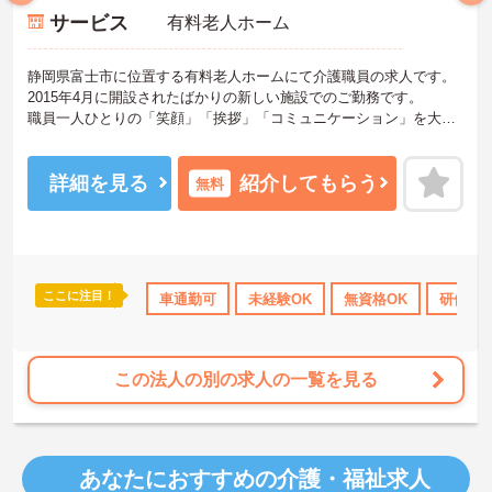
サービス
有料老人ホーム
静岡県富士市に位置する有料老人ホームにて介護職員の求人です。
2015年4月に開設されたばかりの新しい施設でのご勤務です。
職員一人ひとりの「笑顔」「挨拶」「コミュニケーション」を大切
に、思いやり、心遣いをもって勤務されています。
ご興味のある方はお気軽にお問い合わせくださいませ。
詳細を見る
紹介してもらう
無料
ここに注目！
資格OK
研修制度あり
車通勤可
産休･育休･介護休暇取得実績あり
未経験OK
無資格OK
研修制
社会保
この法人の別の求人の一覧を見る
あなたにおすすめの介護・福祉求人