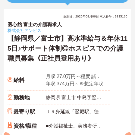
更新日：2026年08月06日 求人番号：9835166
医心館 富士の介護職求人
株式会社アンビス
【静岡県／富士市】高水準給与＆年休11
5日♪サポート体制◎ホスピスでの介護
職員募集《正社員登用あり》
月収 27.0万円～程度 諸手当込・夜勤4回/月想定
給料
年収 374万円～※想定年収
勤務地
静岡県 富士市 中島字竪堀北82-1
最寄り駅
ＪＲ身延線「竪堀駅」徒歩5分
資格/職種
■介護福祉士、実務者研修、初任者研修 いずれか ※特養、老健、病院、有老などの実務経験1年以上ある方 ※身体介護の経験年以上ある方、機械浴の使用の経験のある方歓迎