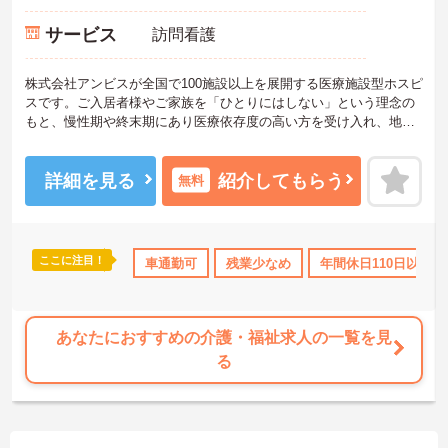
サービス
訪問看護
株式会社アンビスが全国で100施設以上を展開する医療施設型ホスピ
スです。ご入居者様やご家族を「ひとりにはしない」という理念の
もと、慢性期や終末期にあり医療依存度の高い方を受け入れ、地域
医療を支える社会的意義の高い事業を推進しています。現場には看
護師が24時間常駐しています。急変時の対応や医療行為は看護師が
担当するため、初任者研修や実務者研修の方も食事介助や入浴介助
詳細を見る
紹介してもらう
無料
などの生活を支えるケアに専念できる環境です。多職種で情報を共
有し、一人で判断を抱え込まないチーム連携の体制がしっかりと整
っています。働き方の面では、夜勤明けの翌日が原則として公休と
なるほか、月平均の残業時間も5時間から7時間程度とかなり少なめ
ここに注目！
交通費支給
車通勤可
残業少なめ
年間休日110日以上
です。常勤スタッフの比率が90パーセントを超えているため急な勤
務変更が発生しにくく、あらかじめ決められた訪問予定表に沿って
規則正しく働けます。入職後は現場スタッフによるお一人おひとり
に合わせた個別のOJT研修が実施されます。eラーニングも導入され
あなたにおすすめの介護・福祉求人の一覧を見
ており、多職種と連携しながら専門性を着実に深めていける環境が
る
用意されています。
★おすすめPOINT★
＜個別ＯＪＴとチーム連携で着実に成長！＞
・入職後はお一人おひとりの習熟度に合わせた個別のＯＪＴ研修を