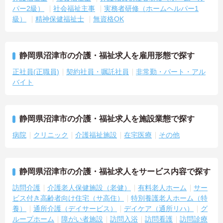
パー2級）
社会福祉主事
実務者研修（ホームヘルパー1
級）
精神保健福祉士
無資格OK
静岡県沼津市の介護・福祉求人を雇用形態で探す
正社員(正職員)
契約社員・嘱託社員
非常勤・パート・アル
バイト
静岡県沼津市の介護・福祉求人を施設業態で探す
病院
クリニック
介護福祉施設
在宅医療
その他
静岡県沼津市の介護・福祉求人をサービス内容で探す
訪問介護
介護老人保健施設（老健）
有料老人ホーム
サー
ビス付き高齢者向け住宅（サ高住）
特別養護老人ホーム（特
養）
通所介護（デイサービス）
デイケア（通所リハ）
グ
ループホーム
障がい者施設
訪問入浴
訪問看護
訪問診療