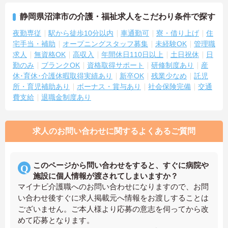
静岡県沼津市の介護・福祉求人をこだわり条件で探す
夜勤専従
駅から徒歩10分以内
車通勤可
寮・借り上げ
住
宅手当・補助
オープニングスタッフ募集
未経験OK
管理職
求人
無資格OK
高収入
年間休日110日以上
土日祝休
日
勤のみ
ブランクOK
資格取得サポート
研修制度あり
産
休･育休･介護休暇取得実績あり
新卒OK
残業少なめ
託児
所・育児補助あり
ボーナス・賞与あり
社会保険完備
交通
費支給
退職金制度あり
求人のお問い合わせに関するよくあるご質問
このページから問い合わせをすると、すぐに病院や
施設に個人情報が渡されてしまいますか？
マイナビ介護職へのお問い合わせになりますので、お問
い合わせ後すぐに求人掲載元へ情報をお渡しすることは
ございません。ご本人様より応募の意志を伺ってから改
めて応募となります。