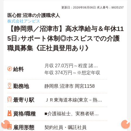
更新日：2026年08月06日 求人番号：9835157
医心館 沼津の介護職求人
株式会社アンビス
【静岡県／沼津市】高水準給与＆年休11
5日♪サポート体制◎ホスピスでの介護
職員募集《正社員登用あり》
月収 27.0万円～程度 諸手当込・夜勤4回/月想定
給料
年収 374万円～※想定年収
勤務地
静岡県 沼津市 岡宮1158
最寄り駅
ＪＲ東海道本線(東京－熱海)「三島駅」バス・車13分
資格/職種
■介護福祉士、実務者研修、初任者研修 いずれか ※特養、老健、病院、有老などの実務経験1年以上ある方 ※身体介護の経験年以上ある方、機械浴の使用の経験のある方歓迎
雇用形態
契約社員・嘱託社員