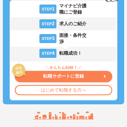
マイナビ介護
1
STEP
職にご登録
2
求人のご紹介
STEP
面接・条件交
3
STEP
渉
4
転職成功！
STEP
転職サポートに登録
はじめて転職する方へ