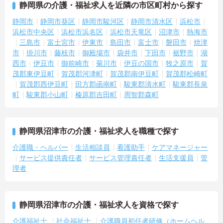
静岡県の介護・福祉求人を近隣の市区町村から探す
実施し、ｅラーニングを用いた学習の機会も提供されます
・施設内には看護師が24時間常駐しており、急変時の対応や専門的
静岡市
静岡市葵区
静岡市駿河区
静岡市清水区
浜松市
な医療処置は看護師が担当するため負担が減ります
浜松市中央区
浜松市浜名区
浜松市天竜区
沼津市
熱海市
・介護スタッフと看護スタッフの比率が1対1で相談しやすく、初任
三島市
富士宮市
伊東市
島田市
富士市
磐田市
焼津
者研修や実務者研修からでも着実に専門性を高められます
市
掛川市
藤枝市
御殿場市
袋井市
下田市
裾野市
湖
＜残業月7時間以下で身体の負担を軽減！＞
西市
伊豆市
御前崎市
菊川市
伊豆の国市
牧之原市
賀
・常勤で働くスタッフの比率が90パーセント以上と高く、急なシフ
茂郡東伊豆町
賀茂郡河津町
賀茂郡南伊豆町
賀茂郡松崎町
ト変更や無理な長時間勤務が発生しにくい人員体制です
・訪問スケジュールに沿って施設内でのケアを行うため、月平均の
賀茂郡西伊豆町
田方郡函南町
駿東郡清水町
駿東郡長泉
残業時間は5時間から7時間程度とかなり少なめに抑えられます
町
駿東郡小山町
榛原郡吉田町
周智郡森町
・夜勤明けの翌日は原則としてお休みとなるシフト編成が組まれて
おり、しっかりと休息を取りながら長期的な就業が可能です
＜評価制度でキャリアアップ＞
・介護福祉士や初任者研修などの資格や実務経験、夜勤回数がしっ
静岡県沼津市の介護・福祉求人を職種で探す
かりと給与に反映されるためモチベーションを維持できます
介護職・ヘルパー
生活相談員
看護助手
ケアマネージャー
・年次を問わずリーダーや主任などのマネジメント職へ昇格する事
サービス提供責任者
サービス管理責任者
生活支援員
管
例も多数あり、腰を据えて長期的なキャリア形成が可能です
理者
静岡県沼津市の介護・福祉求人を資格で探す
介護福祉士
社会福祉士
介護職員初任者研修（ホームヘル