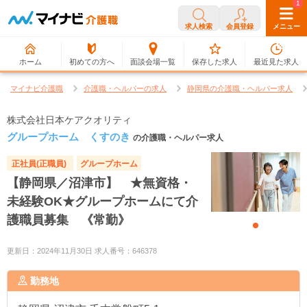
0
1
求人検索
会員登録
メニュー
ホーム
初めての方へ
面談会場一覧
保存した求人
最近見た求人
マイナビ介護職
介護職・ヘルパーの求人
静岡県の介護職・ヘルパー求人
株式会社日本ケアクオリティ
グループホーム くすのき
の介護職・ヘルパー求人
正社員(正職員)
グループホーム
【静岡県／沼津市】 ★無資格・
未経験OK★グループホームにて介
護職員募集 《常勤》
更新日：2024年11月30日 求人番号：646378
勤務地