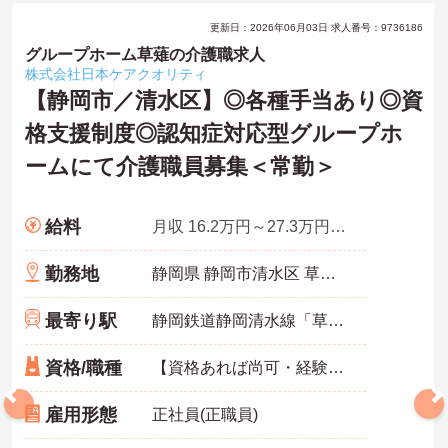
更新日：2026年06月03日 求人番号：9736186
グループホーム草薙の介護職求人
株式会社日本ケアクオリティ
【静岡市／清水区】◎各種手当あり◎資
格支援制度◎認知症対応型グループホ
ームにて介護職員募集＜常勤＞
給料
月収 16.2万円～27.3万円程度
勤務地
静岡県 静岡市清水区 草薙１－２３－１６
最寄り駅
静岡鉄道静岡清水線「草薙(静岡鉄道)駅」徒歩5分
資格/職種
【資格あれば尚可・経験】 ■初任者研修修了者 ■実務者研修修了者 ■介護福祉士 ■介護支援専門員 ■無資格OK ■経験：不問
雇用形態
正社員(正職員)