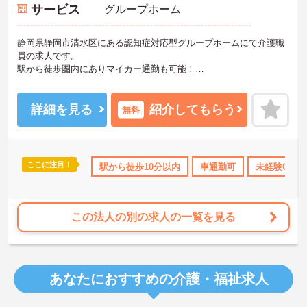
サービス
グループホーム
静岡県静岡市清水区にある認知症対応型グループホームにて介護職
員の求人です。
駅から徒歩圏内にありマイカー通勤も可能！
無資格、未経験の方もOKです！資格支援制度に加え資格取得祝金も
ございます♪
各種社内研修も充実しているので安心してご就業いただけます！
詳細を見る
紹介してもらう
無料
ご興味お持ちの方はお気軽にお問い合わせください！
ここに注目！
格取得サポート
研修制度あり
駅から徒歩10分以内
産休･育休･介護休暇取得実績あり
車通勤可
未経験OK
この法人の別の求人の一覧を見る
あなたにおすすめの介護・福祉求人