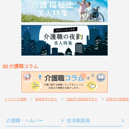
介護職コラム
マイナビ介護職
看護助手の求人
大阪府の看護助手求人
吹田市の看護助
介護職・ヘルパー
生活相談員