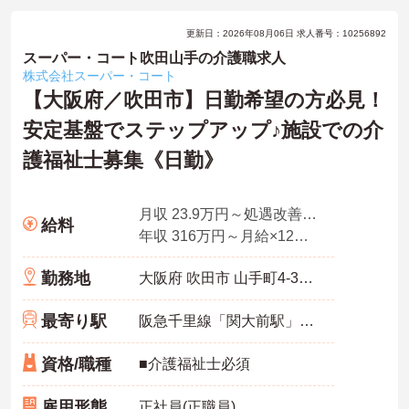
更新日：2026年08月06日 求人番号：10256892
スーパー・コート吹田山手の介護職求人
株式会社スーパー・コート
【大阪府／吹田市】日勤希望の方必見！
安定基盤でステップアップ♪施設での介
護福祉士募集《日勤》
月収 23.9万円～処遇改善手当、特定処遇手当、業務手当、資格手当
給料
年収 316万円～月給×12ヶ月＋賞与
勤務地
大阪府 吹田市 山手町4-31-21
最寄り駅
阪急千里線「関大前駅」徒歩18分
資格/職種
■介護福祉士必須
雇用形態
正社員(正職員)