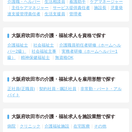
介護職・ヘルパー
生活相談員
看護助手
ケアマネージャー
主任ケアマネジャー
サービス提供責任者
施設長
児童発
達支援管理責任者
生活支援員
管理者
大阪府吹田市の介護・福祉求人を資格で探す
介護福祉士
社会福祉士
介護職員初任者研修（ホームヘル
パー2級）
社会福祉主事
実務者研修（ホームヘルパー1
級）
精神保健福祉士
無資格OK
大阪府吹田市の介護・福祉求人を雇用形態で探す
正社員(正職員)
契約社員・嘱託社員
非常勤・パート・アル
バイト
大阪府吹田市の介護・福祉求人を施設業態で探す
病院
クリニック
介護福祉施設
在宅医療
その他