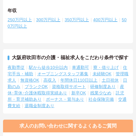
年収
250万円以上
300万円以上
350万円以上
400万円以上
50
0万円以上
大阪府吹田市の介護・福祉求人をこだわり条件で探す
夜勤専従
駅から徒歩10分以内
車通勤可
寮・借り上げ
住
宅手当・補助
オープニングスタッフ募集
未経験OK
管理職
求人
無資格OK
高収入
年間休日110日以上
土日祝休
日
勤のみ
ブランクOK
資格取得サポート
研修制度あり
産
休･育休･介護休暇取得実績あり
新卒OK
残業少なめ
託児
所・育児補助あり
ボーナス・賞与あり
社会保険完備
交通
費支給
退職金制度あり
求人のお問い合わせに関するよくあるご質問