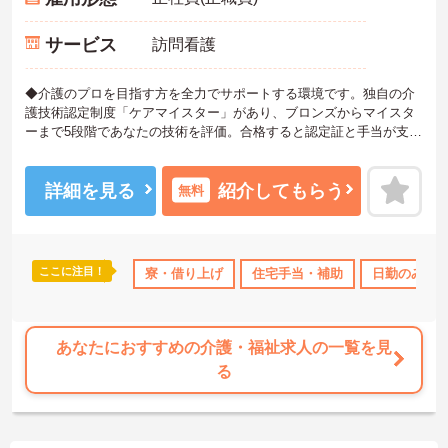
サービス
訪問看護
◆介護のプロを目指す方を全力でサポートする環境です。独自の介
護技術認定制度「ケアマイスター」があり、ブロンズからマイスタ
ーまで5段階であなたの技術を評価。合格すると認定証と手当が支給
されます。
◆スタッフ同士の繋がりを大切にするため「サンクスバッジ」とい
う素敵な制度を導入しています。スマホやパソコンから、部署や施
詳細を見る
紹介してもらう
無料
設を超えた仲間に「ありがとう」のバッジを送り合う仕組みで、毎
月1万5000以上もの感謝が行き交っています！どんな些細なことで
も感謝を伝え合い、認め合えるため、風通しが良くとてもあたたか
い雰囲気の職場です。また、「もっとこうしたら良くなるかも！」
ここに注目！
寮・借り上げ
住宅手当・補助
日勤のみ
という現場の小さなアイデアを大切にしており、入社1日目から誰で
もいくつでも提案できる「フジキャタ提案」制度があり、毎月役員
がすべての提案に目を通します。自分の気づきが実際のサービス向
上につながるため、やりがいを持って仕事に取り組めます。
あなたにおすすめの介護・福祉求人の一覧を見
る