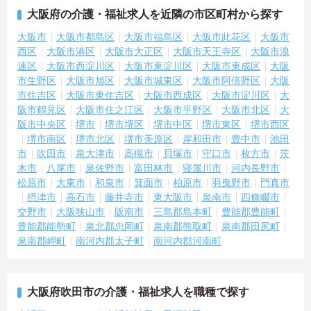
大阪府の介護・福祉求人を近隣の市区町村から探す
大阪市
大阪市都島区
大阪市福島区
大阪市此花区
大阪市
西区
大阪市港区
大阪市大正区
大阪市天王寺区
大阪市浪
速区
大阪市西淀川区
大阪市東淀川区
大阪市東成区
大阪
市生野区
大阪市旭区
大阪市城東区
大阪市阿倍野区
大阪
市住吉区
大阪市東住吉区
大阪市西成区
大阪市淀川区
大
阪市鶴見区
大阪市住之江区
大阪市平野区
大阪市北区
大
阪市中央区
堺市
堺市堺区
堺市中区
堺市東区
堺市西区
堺市南区
堺市北区
堺市美原区
岸和田市
豊中市
池田
市
吹田市
泉大津市
高槻市
貝塚市
守口市
枚方市
茨
木市
八尾市
泉佐野市
富田林市
寝屋川市
河内長野市
松原市
大東市
和泉市
箕面市
柏原市
羽曳野市
門真市
摂津市
高石市
藤井寺市
東大阪市
泉南市
四條畷市
交野市
大阪狭山市
阪南市
三島郡島本町
豊能郡豊能町
豊能郡能勢町
泉北郡忠岡町
泉南郡熊取町
泉南郡田尻町
泉南郡岬町
南河内郡太子町
南河内郡河南町
大阪府吹田市の介護・福祉求人を職種で探す