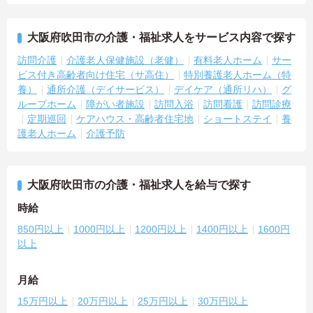
大阪府吹田市の介護・福祉求人をサービス内容で探す
訪問介護
介護老人保健施設（老健）
有料老人ホーム
サー
ビス付き高齢者向け住宅（サ高住）
特別養護老人ホーム（特
養）
通所介護（デイサービス）
デイケア（通所リハ）
グ
ループホーム
障がい者施設
訪問入浴
訪問看護
訪問診療
定期巡回
ケアハウス・高齢者住宅地
ショートステイ
養
護老人ホーム
介護予防
大阪府吹田市の介護・福祉求人を給与で探す
時給
850円以上
1000円以上
1200円以上
1400円以上
1600円
以上
月給
15万円以上
20万円以上
25万円以上
30万円以上