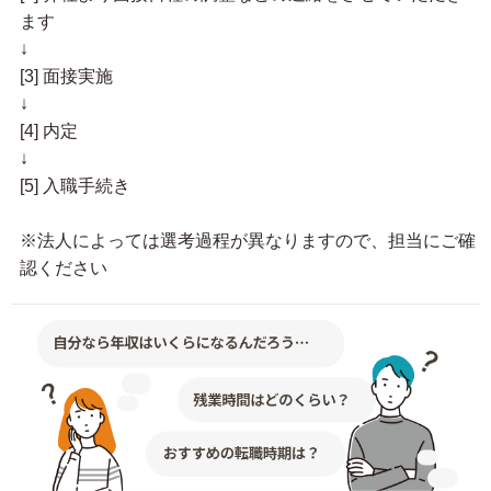
ます
↓
[3] 面接実施
↓
[4] 内定
↓
[5] 入職手続き
※法人によっては選考過程が異なりますので、担当にご確
認ください