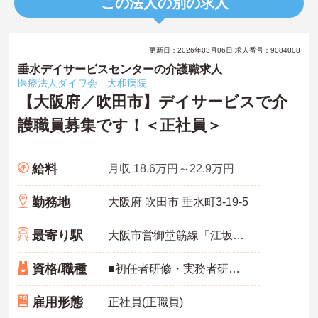
この法人の別の求人
更新日：2026年03月06日 求人番号：9084008
垂水デイサービスセンターの介護職求人
医療法人ダイワ会 大和病院
【大阪府／吹田市】デイサービスで介
護職員募集です！＜正社員＞
給料
月収 18.6万円～22.9万円
勤務地
大阪府 吹田市 垂水町3-19-5
最寄り駅
大阪市営御堂筋線「江坂駅」徒歩9分
資格/職種
■初任者研修・実務者研修・介護福祉士お持ちの方 ■経験不問
雇用形態
正社員(正職員)