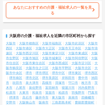
あなたにおすすめの介護・福祉求人の一覧を見
る
大阪府の介護・福祉求人を近隣の市区町村から探す
大阪市
大阪市都島区
大阪市福島区
大阪市此花区
大阪市
西区
大阪市港区
大阪市大正区
大阪市天王寺区
大阪市浪
速区
大阪市西淀川区
大阪市東淀川区
大阪市東成区
大阪
市生野区
大阪市旭区
大阪市城東区
大阪市阿倍野区
大阪
市住吉区
大阪市東住吉区
大阪市西成区
大阪市淀川区
大
阪市鶴見区
大阪市住之江区
大阪市平野区
大阪市北区
大
阪市中央区
堺市
堺市堺区
堺市中区
堺市東区
堺市西区
堺市南区
堺市北区
堺市美原区
岸和田市
豊中市
池田
市
吹田市
泉大津市
高槻市
貝塚市
守口市
枚方市
茨
木市
八尾市
泉佐野市
富田林市
寝屋川市
河内長野市
松原市
大東市
和泉市
箕面市
柏原市
羽曳野市
門真市
摂津市
高石市
藤井寺市
東大阪市
泉南市
四條畷市
交野市
大阪狭山市
阪南市
三島郡島本町
豊能郡豊能町