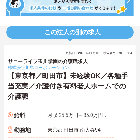
この法人の別の求人
更新日：2025年11月18日 求人番号：9056284
サニーライフ玉川学園の介護職求人
株式会社川島コーポレーション
【東京都／町田市】未経験OK／各種手
当充実／介護付き有料老人ホームでの
介護職
給料
月収 25.5万円～35.0万円程度（諸手当込）
勤務地
東京都 町田市 南大谷94