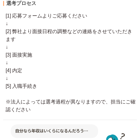
選考プロセス
[1] 応募フォームよりご応募ください
↓
[2] 弊社より面接日程の調整などの連絡をさせていただき
ます
↓
[3] 面接実施
↓
[4] 内定
↓
[5] 入職手続き
※法人によっては選考過程が異なりますので、担当にご確
認ください