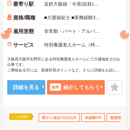
最寄り駅
近鉄大阪線「今里(近鉄)駅」徒歩5分
資格/職種
■介護福祉士 ■実務経験3年以上ある方
雇用形態
非常勤・パート・アルバイト
サービス
特別養護老人ホーム（特養）
大阪府大阪市生野区にある特別養護老人ホームにて介護福祉士のお
仕事です。
ご興味ある方には、面接対策ポイントなど、さらに詳細をお話しい
たしますのでお気軽にご相談ください。
詳細を見る
紹介してもらう
無料
ここに注目！
資格取得サポート
研修制度あり
駅から徒歩10分以内
社会保険完備
未経験OK
交通費支給
無資格OK