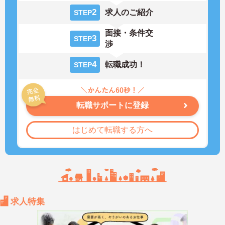
2
求人のご紹介
STEP
面接・条件交
3
STEP
渉
4
転職成功！
STEP
転職サポートに登録
はじめて転職する方へ
求人特集