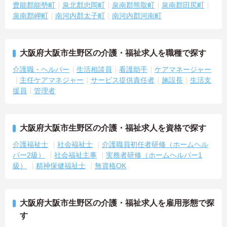
豊能郡能勢町
泉北郡忠岡町
泉南郡熊取町
泉南郡田尻町
泉南郡岬町
南河内郡太子町
南河内郡河南町
大阪府大阪市生野区の介護・福祉求人を職種で探す
介護職・ヘルパー
生活相談員
看護助手
ケアマネージャー
主任ケアマネジャー
サービス提供責任者
施設長
生活支
援員
管理者
大阪府大阪市生野区の介護・福祉求人を資格で探す
介護福祉士
社会福祉士
介護職員初任者研修（ホームヘル
パー2級）
社会福祉主事
実務者研修（ホームヘルパー1
級）
精神保健福祉士
無資格OK
大阪府大阪市生野区の介護・福祉求人を雇用形態で探
す