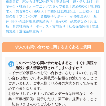
夜勤専従
駅から徒歩10分以内
車通勤可
寮・借り上げ
住
宅手当・補助
オープニングスタッフ募集
未経験OK
管理職
求人
無資格OK
高収入
年間休日110日以上
土日祝休
日
勤のみ
ブランクOK
資格取得サポート
研修制度あり
産
休･育休･介護休暇取得実績あり
新卒OK
残業少なめ
託児
所・育児補助あり
ボーナス・賞与あり
社会保険完備
交通
費支給
退職金制度あり
求人のお問い合わせに関するよくあるご質問
このページから問い合わせをすると、すぐに病院や
施設に個人情報が渡されてしまいますか？
マイナビ介護職へのお問い合わせになりますので、お問
い合わせ後すぐに求人掲載元へ情報をお渡しすることは
ございません。ご本人様より応募の意志を伺ってから改
めて応募となります。
お預かりしているすべての個人データは許可なく、企
業・医療機関側に開示したり、第三者に提供することは
一切ありませんのでご安心ください。