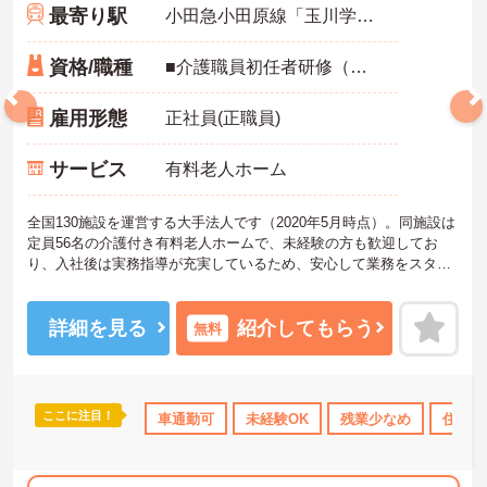
最寄り駅
小田急小田原線「玉川学園前駅」徒歩18分
資格/職種
■介護職員初任者研修（ヘルパー2級）以上 ※未経験OK
雇用形態
正社員(正職員)
サービス
有料老人ホーム
全国130施設を運営する大手法人です（2020年5月時点）。同施設は
定員56名の介護付き有料老人ホームで、未経験の方も歓迎してお
り、入社後は実務指導が充実しているため、安心して業務をスター
トできます。残業は月平均5時間程度と少なめです。福利厚生が充実
している点も魅力で、住宅手当（規定あり）や家族手当、資格手当
（最大1万円）に加え、処遇改善手当（4万円）、特定処遇改善手当
詳細を見る
紹介してもらう
無料
（最大7万円）、地域特性手当（3万円）など、各種手当が豊富に用
意されています。賞与は年2回の支給実績があります。勤続5年以上
で退職金制度も利用可能です。また、1食200円で利用できる社内食
や制服貸与もあり、働きやすい環境が整っています。介護業界でキ
ここに注目！
日勤のみ
ボーナス・賞与あり
車通勤可
未経験OK
社会保険完備
残業少なめ
交通費支給
住宅手
ャリアを築きたい方、安定した基盤のもとでスキルアップを目指し
たい方、入居者様一人ひとりに寄り添ったケアを提供したい方に向
いています。ご興味のある方は詳細等をお伝えしますので、お気軽