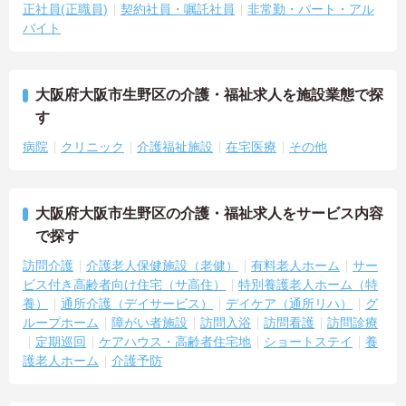
正社員(正職員)
契約社員・嘱託社員
非常勤・パート・アル
バイト
大阪府大阪市生野区の介護・福祉求人を施設業態で探
す
病院
クリニック
介護福祉施設
在宅医療
その他
大阪府大阪市生野区の介護・福祉求人をサービス内容
で探す
訪問介護
介護老人保健施設（老健）
有料老人ホーム
サー
ビス付き高齢者向け住宅（サ高住）
特別養護老人ホーム（特
養）
通所介護（デイサービス）
デイケア（通所リハ）
グ
ループホーム
障がい者施設
訪問入浴
訪問看護
訪問診療
定期巡回
ケアハウス・高齢者住宅地
ショートステイ
養
護老人ホーム
介護予防