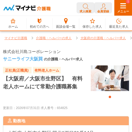
0
1
求人検索
会員登録
メニュー
ホーム
初めての方へ
面談会場一覧
保存した求人
最近見た求人
マイナビ介護職
介護職・ヘルパーの求人
大阪府の介護職・ヘルパー求人
株式会社川島コーポレーション
サニーライフ大阪巽
の介護職・ヘルパー求人
正社員(正職員)
有料老人ホーム
【大阪府／大阪市生野区】 有料
老人ホームにて常勤介護職募集
更新日：2026年07月31日 求人番号：654825
勤務地