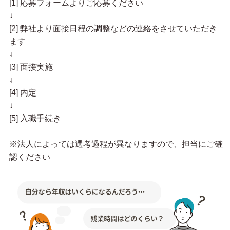
[1] 応募フォームよりご応募ください
↓
[2] 弊社より面接日程の調整などの連絡をさせていただき
ます
↓
[3] 面接実施
↓
[4] 内定
↓
[5] 入職手続き
※法人によっては選考過程が異なりますので、担当にご確
認ください