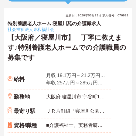
更新日：2026年03月23日 求人番号：676992
特別養護老人ホーム 寝屋川苑の介護職求人
社会福祉法人東和福祉会
【大阪府／寝屋川市】 丁寧に教えま
す♪特別養護老人ホームでの介護職員の
募集です
月収 19.1万円～21.2万円（諸手当込）
給料
年収 257万円～285万円程度（賞与・諸手当込）
勤務地
大阪府 寝屋川市 宇谷町1番36号
最寄り駅
ＪＲ片町線「寝屋川公園駅」バス・車9分
資格/職種
■介護福祉士、実務者研修（ヘルパー1級）、初任者研修（ヘルパー2級）のいずれか ※経験あれば尚可