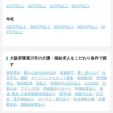
15万円以上
20万円以上
25万円以上
30万円以上
年収
250万円以上
300万円以上
350万円以上
400万円以上
50
0万円以上
大阪府寝屋川市の介護・福祉求人をこだわり条件で探
す
夜勤専従
駅から徒歩10分以内
車通勤可
寮・借り上げ
住
宅手当・補助
オープニングスタッフ募集
未経験OK
管理職
求人
無資格OK
高収入
年間休日110日以上
土日祝休
日
勤のみ
ブランクOK
資格取得サポート
研修制度あり
産
休･育休･介護休暇取得実績あり
新卒OK
残業少なめ
託児
所・育児補助あり
ボーナス・賞与あり
社会保険完備
交通
費支給
退職金制度あり