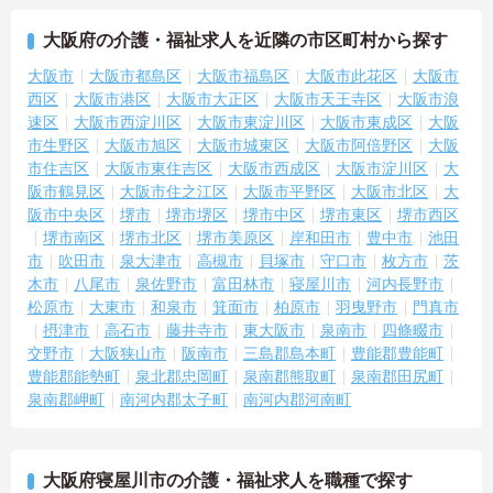
大阪府の介護・福祉求人を近隣の市区町村から探す
大阪市
大阪市都島区
大阪市福島区
大阪市此花区
大阪市
西区
大阪市港区
大阪市大正区
大阪市天王寺区
大阪市浪
速区
大阪市西淀川区
大阪市東淀川区
大阪市東成区
大阪
市生野区
大阪市旭区
大阪市城東区
大阪市阿倍野区
大阪
市住吉区
大阪市東住吉区
大阪市西成区
大阪市淀川区
大
阪市鶴見区
大阪市住之江区
大阪市平野区
大阪市北区
大
阪市中央区
堺市
堺市堺区
堺市中区
堺市東区
堺市西区
堺市南区
堺市北区
堺市美原区
岸和田市
豊中市
池田
市
吹田市
泉大津市
高槻市
貝塚市
守口市
枚方市
茨
木市
八尾市
泉佐野市
富田林市
寝屋川市
河内長野市
松原市
大東市
和泉市
箕面市
柏原市
羽曳野市
門真市
摂津市
高石市
藤井寺市
東大阪市
泉南市
四條畷市
交野市
大阪狭山市
阪南市
三島郡島本町
豊能郡豊能町
豊能郡能勢町
泉北郡忠岡町
泉南郡熊取町
泉南郡田尻町
泉南郡岬町
南河内郡太子町
南河内郡河南町
大阪府寝屋川市の介護・福祉求人を職種で探す