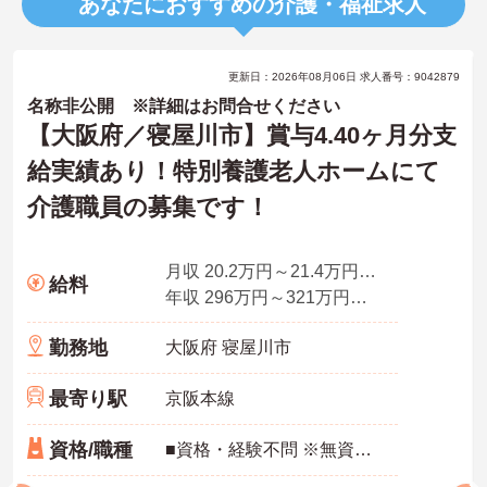
あなたにおすすめの介護・福祉求人
更新日：2026年08月06日 求人番号：9042879
名称非公開 ※詳細はお問合せください
【大阪府／寝屋川市】賞与4.40ヶ月分支
給実績あり！特別養護老人ホームにて
介護職員の募集です！
月収 20.2万円～21.4万円程度 夜勤手当4回込み、別途住宅手当、資格手当、扶養手当あり
給料
年収 296万円～321万円程度
勤務地
大阪府 寝屋川市
最寄り駅
京阪本線
資格/職種
■資格・経験不問 ※無資格・未経験の方もご応募頂けます。