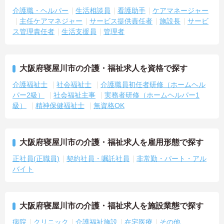
介護職・ヘルパー
生活相談員
看護助手
ケアマネージャー
主任ケアマネジャー
サービス提供責任者
施設長
サービ
ス管理責任者
生活支援員
管理者
大阪府寝屋川市の介護・福祉求人を資格で探す
介護福祉士
社会福祉士
介護職員初任者研修（ホームヘル
パー2級）
社会福祉主事
実務者研修（ホームヘルパー1
級）
精神保健福祉士
無資格OK
大阪府寝屋川市の介護・福祉求人を雇用形態で探す
正社員(正職員)
契約社員・嘱託社員
非常勤・パート・アル
バイト
大阪府寝屋川市の介護・福祉求人を施設業態で探す
病院
クリニック
介護福祉施設
在宅医療
その他