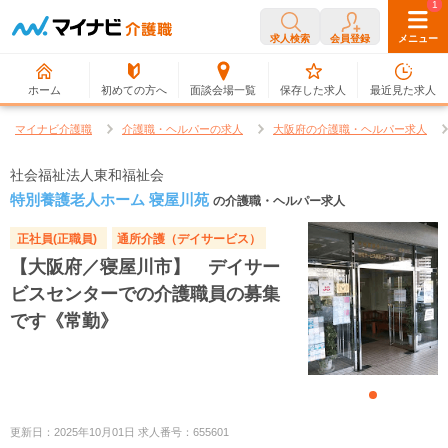
0
1
求人検索
会員登録
メニュー
ホーム
初めての方へ
面談会場一覧
保存した求人
最近見た求人
マイナビ介護職
介護職・ヘルパーの求人
大阪府の介護職・ヘルパー求人
社会福祉法人東和福祉会
特別養護老人ホーム 寝屋川苑
の介護職・ヘルパー求人
正社員(正職員)
通所介護（デイサービス）
【大阪府／寝屋川市】 デイサー
ビスセンターでの介護職員の募集
です《常勤》
更新日：2025年10月01日 求人番号：655601