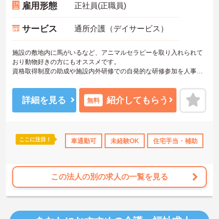
雇用形態
正社員(正職員)
サービス
通所介護（デイサービス）
施設の敷地内に馬がいるなど、アニマルセラピーを取り入れられて
おり動物好きの方にもオススメです。
資格取得制度の助成や施設内外研修での自発的な研修参加を人事考
課に繋げた処遇改善を行っています。
また残業少なめで、福利厚生も充実していますので、長く続けられ
る環境です。
詳細を見る
紹介してもらう
無料
未経験の方でも丁寧に指導できる環境があります！
ご興味ある方には、面接のポイントなど、さらに詳細をお話致しま
すのでお気軽にご相談ください。
ここに注目！
車通勤可
未経験OK
住宅手当・補助
託
この法人の別の求人の一覧を見る