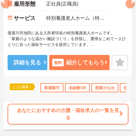
雇用形態
正社員(正職員)
サービス
特別養護老人ホーム（特養）
寝屋川市池田にある入所者50名の特別養護老人ホームです。
「家庭のような温かい施設づくり」を目指し、愛情をこめて一人ひ
とりに合った福祉サービスを提供しています。
ご興味がある方は是非一度マイナビまでお問い合わせください。さ
らに詳細などお伝えします！
詳細を見る
紹介してもらう
無料
ここに注目！
資格取得サポート
研修制度あり
車通勤可
未経験OK
社会保険完備
残業少なめ
交通費支給
住宅手
あなたにおすすめの介護・福祉求人の一覧を見
る