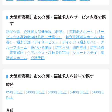
大阪府寝屋川市の介護・福祉求人をサービス内容で探
す
訪問介護
介護老人保健施設（老健）
有料老人ホーム
サー
ビス付き高齢者向け住宅（サ高住）
特別養護老人ホーム（特
養）
通所介護（デイサービス）
デイケア（通所リハ）
グ
ループホーム
障がい者施設
訪問入浴
訪問看護
訪問診療
定期巡回
ケアハウス・高齢者住宅地
ショートステイ
養
護老人ホーム
介護予防
大阪府寝屋川市の介護・福祉求人を給与で探す
時給
850円以上
1000円以上
1200円以上
1400円以上
1600円
以上
月給