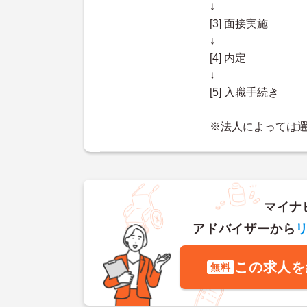
↓
[3] 面接実施
↓
[4] 内定
↓
[5] 入職手続き
※法人によっては
マイナ
アドバイザーから
この求人を
無料