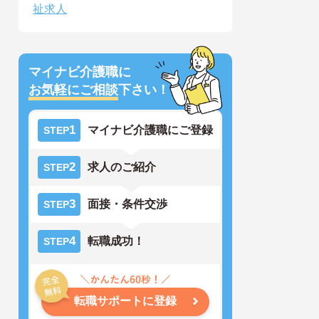
祉求人
マイナビ介護職に
お気軽にご相談
下さい！
1
マイナビ介護職にご登録
STEP
2
求人のご紹介
STEP
3
面接・条件交渉
STEP
4
転職成功！
STEP
転職サポートに登録