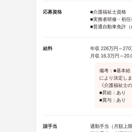
応募資格
■介護福祉士資格
■実務者研修・初任
■普通自動車免許（
給料
年収 226万円～2
月収 16.3万円～2
備考：■基本給
により決定し
《介護福祉士のモ
■昇給：あり
■賞与：あり
諸手当
通勤手当（月額上限1