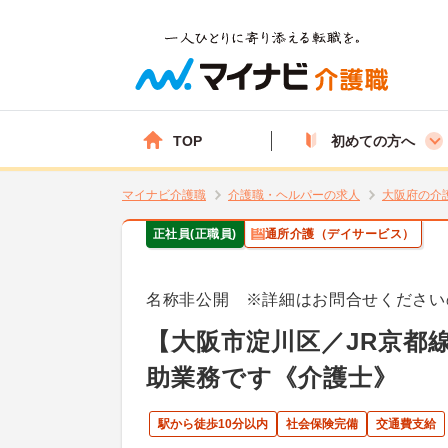
TOP
初めての方へ
マイナビ介護職
介護職・ヘルパーの求人
大阪府の介
正社員(正職員)
通所介護（デイサービス）
名称非公開 ※詳細はお問合せください
【大阪市淀川区／JR京都
助業務です《介護士》
駅から徒歩10分以内
社会保険完備
交通費支給