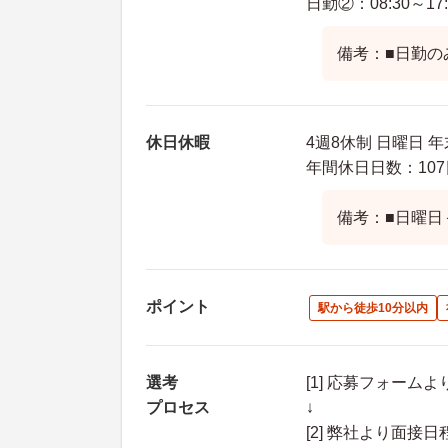
日勤②：08:30～17:
備考：■日勤の
休日休暇
4週8休制 日曜日 
年間休日日数：107
備考：■日曜日
ポイント
駅から徒歩10分以内
選考
[1] 応募フォーム
プロセス
↓
[2] 弊社より面