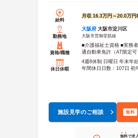
月収 16.3万円～20.0
給料
大阪府
大阪市淀川区
大阪市営御堂筋線
勤務地
■介護福祉士資格 ■実務
通自動車免許（AT限定可
資格/職種
4週8休制 日曜日 年末年
年間休日日数：107日 初年度有給日数：10日 最
休日休暇
大有給日数：20日
施設見学のご相談
無料
無料
で求