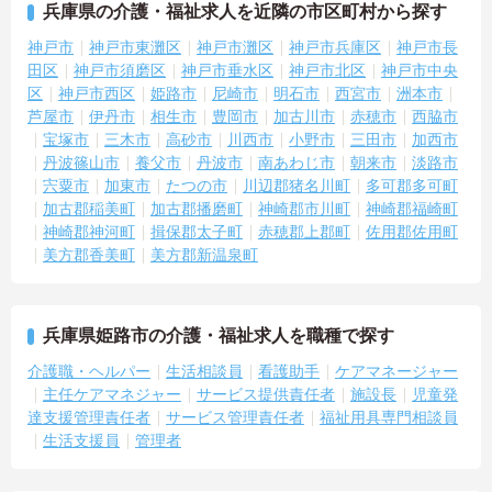
兵庫県の介護・福祉求人を近隣の市区町村から探す
豊かにする嬉しい待遇が揃っています
神戸市
神戸市東灘区
神戸市灘区
神戸市兵庫区
神戸市長
【費用負担なしで上位資格の取得とキャリアアップが目指せます】
田区
神戸市須磨区
神戸市垂水区
神戸市北区
神戸市中央
・資格取得費用を法人が負担し、外部研修も勤務時間内に受講でき
区
神戸市西区
姫路市
尼崎市
明石市
西宮市
洲本市
る充実したスキルアップ支援があります
芦屋市
伊丹市
相生市
豊岡市
加古川市
赤穂市
西脇市
・自己啓発奨励金や資格・役職手当が支給されるほか、若手の管理
者登用実績もあり確かな成長が目指せます
宝塚市
三木市
高砂市
川西市
小野市
三田市
加西市
丹波篠山市
養父市
丹波市
南あわじ市
朝来市
淡路市
【温かい風土のもと、年代を問わず安心してスタートできます】
宍粟市
加東市
たつの市
川辺郡猪名川町
多可郡多可町
・「人間関係が良くて働きやすい」と評判の温かい職場で、1on1の
加古郡稲美町
加古郡播磨町
神崎郡市川町
神崎郡福崎町
メンター制度による手厚いフォローが受けられます
神崎郡神河町
揖保郡太子町
赤穂郡上郡町
佐用郡佐用町
・保育料補助や時短勤務、男性の育休取得実績など、子育てと仕事
美方郡香美町
美方郡新温泉町
の両立を支える制度が万全です
兵庫県姫路市の介護・福祉求人を職種で探す
介護職・ヘルパー
生活相談員
看護助手
ケアマネージャー
主任ケアマネジャー
サービス提供責任者
施設長
児童発
達支援管理責任者
サービス管理責任者
福祉用具専門相談員
生活支援員
管理者