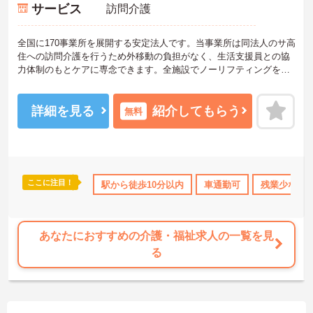
サービス
訪問介護
全国に170事業所を展開する安定法人です。当事業所は同法人のサ高
住への訪問介護を行うため外移動の負担がなく、生活支援員との協
力体制のもとケアに専念できます。全施設でノーリフティングを実
践し身体的負担を軽減しているほか、月9日休＋夏季・冬季・リフレ
ッシュ休暇としっかり休める体制です。教育面では1on1のメンター
制度や、法人が費用負担する資格取得支援など手厚いサポートが魅
詳細を見る
紹介してもらう
無料
力。リロクラブ加盟や誕生日ギフトなどの福利厚生、保育料補助や
育休制度も充実しており、温かい人間関係の中で長く安心して働き
ながらキャリアパスを描ける環境です。
★おすすめPOINT★
ここに注目！
当・補助
託児所・育児補助
駅から徒歩10分以内
産休･育休･介護休暇取得実績あり
車通勤可
残業少なめ
社
【サ高住への訪問のため移動の負担がなく無理なく働けます】 ・同
法人の施設内居室への訪問がメインとなり、生活支援員とも協力体
制が敷かれているためケアに専念できます ・全施設でノーリフティ
ングを実践し、腰痛などの身体的負担を減らす仕組みを導入してい
あなたにおすすめの介護・福祉求人の一覧を見
ます
る
【独自の福利厚生と休日制度でプライベートも充実します】
・月9日休＋リフレッシュ休暇や夏冬休暇を確保しており、オンオフ
のメリハリをつけて働けます
・リロクラブ加盟やお誕生日ギフトの支給など、スタッフの生活を