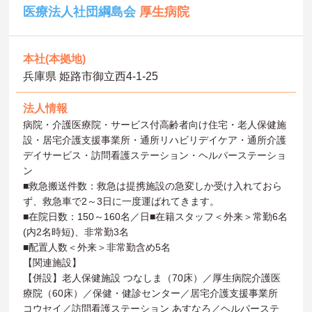
医療法人社団綱島会
厚生病院
本社(本拠地)
兵庫県 姫路市御立西4-1-25
法人情報
病院・介護医療院・サービス付高齢者向け住宅・老人保健施
設・居宅介護支援事業所・通所リハビリデイケア・通所介護
デイサービス・訪問看護ステーション・ヘルパーステーショ
ン
■救急搬送件数：救急は提携施設の急変しか受け入れておら
ず、救急車で2～3日に一度運ばれてきます。
■在院日数：150～160名／日■在籍スタッフ＜外来＞常勤6名
(内2名時短)、非常勤3名
■配置人数＜外来＞非常勤含め5名
【関連施設】
【併設】老人保健施設 つなしま（70床）／厚生病院介護医
療院（60床）／保健・健診センター／居宅介護支援事業所
コウセイ／訪問看護ステーション あすなろ／ヘルパーステ