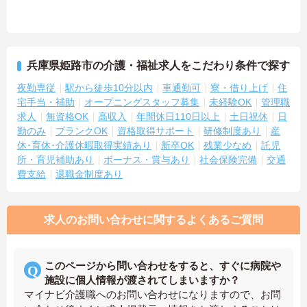
兵庫県姫路市の介護・福祉求人をこだわり条件で探す
夜勤専従
駅から徒歩10分以内
車通勤可
寮・借り上げ
住
宅手当・補助
オープニングスタッフ募集
未経験OK
管理職
求人
無資格OK
高収入
年間休日110日以上
土日祝休
日
勤のみ
ブランクOK
資格取得サポート
研修制度あり
産
休･育休･介護休暇取得実績あり
新卒OK
残業少なめ
託児
所・育児補助あり
ボーナス・賞与あり
社会保険完備
交通
費支給
退職金制度あり
求人のお問い合わせに関するよくあるご質問
このページから問い合わせをすると、すぐに病院や
施設に個人情報が渡されてしまいますか？
マイナビ介護職へのお問い合わせになりますので、お問