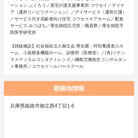
ーション ふくろう／居宅介護支援事業所 コウセイ／デイケ
ア（通所リハビリテーション）／デイサービス（通所介護）
／サービス付き高齢者向け住宅 コウセイケアホーム／配食
サービス みつばち／厚生病院託児所・職員寮／厚生病院予
防医学研究所
【姉妹施設】社会福祉法人御立会 厚生園：特別養護老人ホ
ーム、小規模多機能ホーム、診療所（医務室）／(有)ツナシ
マメディカルコンタクトレンズ／綱島労働衛生コンサルタン
ト事務所／コウセイヘルパースクール
勤務地情報
兵庫県姫路市御立西4丁目1-6