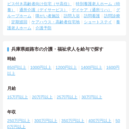
ビス付き高齢者向け住宅（サ高住）
特別養護老人ホーム（特
養）
通所介護（デイサービス）
デイケア（通所リハ）
グ
ループホーム
障がい者施設
訪問入浴
訪問看護
訪問診療
定期巡回
ケアハウス・高齢者住宅地
ショートステイ
養
護老人ホーム
介護予防
兵庫県姫路市の介護・福祉求人を給与で探す
時給
850円以上
1000円以上
1200円以上
1400円以上
1600円
以上
月給
15万円以上
20万円以上
25万円以上
30万円以上
年収
250万円以上
300万円以上
350万円以上
400万円以上
50
0万円以上