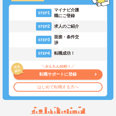
マイナビ介護
1
STEP
職にご登録
2
求人のご紹介
STEP
面接・条件交
3
STEP
渉
4
転職成功！
STEP
転職サポートに登録
はじめて転職する方へ