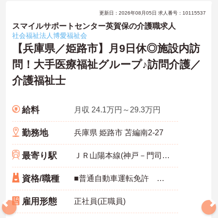
更新日：2026年08月05日 求人番号：10115537
スマイルサポートセンター英賀保の介護職求人
社会福祉法人博愛福祉会
【兵庫県／姫路市】月9日休◎施設内訪
問！大手医療福祉グループ♪訪問介護／
介護福祉士
給料
月収 24.1万円～29.3万円
勤務地
兵庫県 姫路市 苫編南2-27
最寄り駅
ＪＲ山陽本線(神戸－門司)「英賀保駅」徒歩9分
資格/職種
■普通自動車運転免許 必須
雇用形態
正社員(正職員)