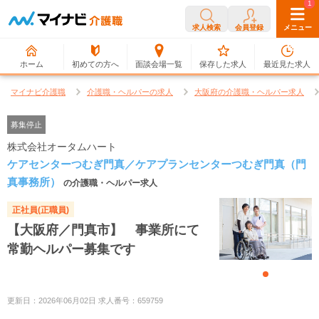
0
1
求人検索
会員登録
メニュー
ホーム
初めての方へ
面談会場一覧
保存した求人
最近見た求人
マイナビ介護職
介護職・ヘルパーの求人
大阪府の介護職・ヘルパー求人
募集停止
株式会社オータムハート
ケアセンターつむぎ門真／ケアプランセンターつむぎ門真（門
真事務所）
の介護職・ヘルパー求人
正社員(正職員)
【大阪府／門真市】 事業所にて
常勤ヘルパー募集です
更新日：2026年06月02日 求人番号：659759