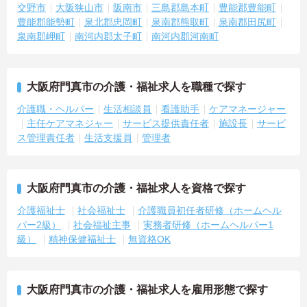
交野市
大阪狭山市
阪南市
三島郡島本町
豊能郡豊能町
豊能郡能勢町
泉北郡忠岡町
泉南郡熊取町
泉南郡田尻町
泉南郡岬町
南河内郡太子町
南河内郡河南町
大阪府門真市の介護・福祉求人を職種で探す
介護職・ヘルパー
生活相談員
看護助手
ケアマネージャー
主任ケアマネジャー
サービス提供責任者
施設長
サービ
ス管理責任者
生活支援員
管理者
大阪府門真市の介護・福祉求人を資格で探す
介護福祉士
社会福祉士
介護職員初任者研修（ホームヘル
パー2級）
社会福祉主事
実務者研修（ホームヘルパー1
級）
精神保健福祉士
無資格OK
大阪府門真市の介護・福祉求人を雇用形態で探す