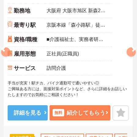
勤務地
大阪府 大阪市旭区 新森2丁目1番25号 ピュア新森101号室
最寄り駅
京阪本線「森小路駅」徒歩1分
資格/職種
■介護福祉士、実務者研修、ホームヘルパー1級、介護職員基礎研修のいずれか ■在宅サービス経験者又は未経験者も可（丁寧に指導します）
雇用形態
正社員(正職員)
サービス
訪問介護
手当が充実！駅チカ、バイク通勤可で通いやすい◎
ご興味ある方には、面接対策ポイントなど、さらに詳細をお話しい
たしますのでお気軽にご相談ください！
詳細を見る
紹介してもらう
無料