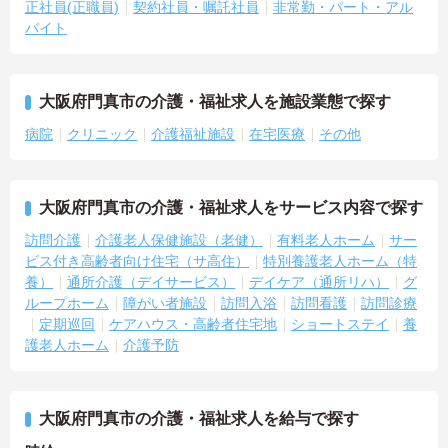
正社員(正職員)
契約社員・嘱託社員
非常勤・パート・アル
バイト
大阪府門真市の介護・福祉求人を施設業態で探す
病院
クリニック
介護福祉施設
在宅医療
その他
大阪府門真市の介護・福祉求人をサービス内容で探す
訪問介護
介護老人保健施設（老健）
有料老人ホーム
サー
ビス付き高齢者向け住宅（サ高住）
特別養護老人ホーム（特
養）
通所介護（デイサービス）
デイケア（通所リハ）
グ
ループホーム
障がい者施設
訪問入浴
訪問看護
訪問診療
定期巡回
ケアハウス・高齢者住宅地
ショートステイ
養
護老人ホーム
介護予防
大阪府門真市の介護・福祉求人を給与で探す