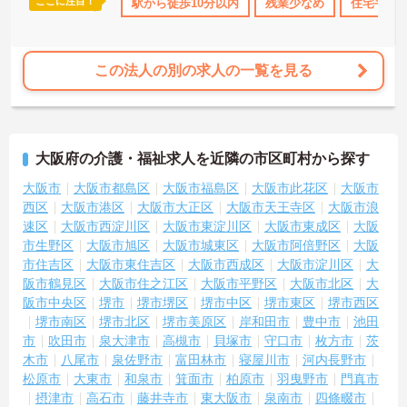
ここに注目！
手当・補助
年間休日110日以上
駅から徒歩10分以内
社会保険完備
残業少なめ
住宅手当
この法人の別の求人の一覧を見る
大阪府の介護・福祉求人を近隣の市区町村から探す
大阪市
大阪市都島区
大阪市福島区
大阪市此花区
大阪市
西区
大阪市港区
大阪市大正区
大阪市天王寺区
大阪市浪
速区
大阪市西淀川区
大阪市東淀川区
大阪市東成区
大阪
市生野区
大阪市旭区
大阪市城東区
大阪市阿倍野区
大阪
市住吉区
大阪市東住吉区
大阪市西成区
大阪市淀川区
大
阪市鶴見区
大阪市住之江区
大阪市平野区
大阪市北区
大
阪市中央区
堺市
堺市堺区
堺市中区
堺市東区
堺市西区
堺市南区
堺市北区
堺市美原区
岸和田市
豊中市
池田
市
吹田市
泉大津市
高槻市
貝塚市
守口市
枚方市
茨
木市
八尾市
泉佐野市
富田林市
寝屋川市
河内長野市
松原市
大東市
和泉市
箕面市
柏原市
羽曳野市
門真市
摂津市
高石市
藤井寺市
東大阪市
泉南市
四條畷市