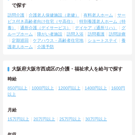
で探す
訪問介護
介護老人保健施設（老健）
有料老人ホーム
サー
ビス付き高齢者向け住宅（サ高住）
特別養護老人ホーム（特
養）
通所介護（デイサービス）
デイケア（通所リハ）
グ
ループホーム
障がい者施設
訪問入浴
訪問看護
訪問診療
定期巡回
ケアハウス・高齢者住宅地
ショートステイ
養
護老人ホーム
介護予防
大阪府大阪市西成区の介護・福祉求人を給与で探す
時給
850円以上
1000円以上
1200円以上
1400円以上
1600円
以上
月給
15万円以上
20万円以上
25万円以上
30万円以上
年収