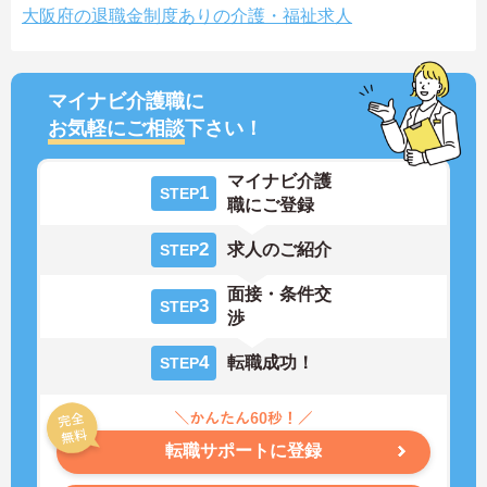
大阪府の退職金制度ありの介護・福祉求人
マイナビ介護職に
お気軽にご相談
下さい！
マイナビ介護
1
STEP
職にご登録
2
求人のご紹介
STEP
面接・条件交
3
STEP
渉
4
転職成功！
STEP
転職サポートに登録