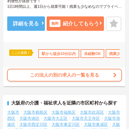
利便性が抜群です！
1日1時間以上、週1日から就業可能！残業も少なめなのでプライベー
トと両立できます！
ご興味ある方には、面接のポイントなど、さらに詳細をお話致しま
すのでお気軽にご相談ください。
詳細を見る
紹介してもらう
無料
ここに注目！
育休･介護休暇取得実績あり
駅から徒歩10分以内
交通費支給
未経験OK
残業少なめ
この法人の別の求人の一覧を見る
大阪府の介護・福祉求人を近隣の市区町村から探す
大阪市
大阪市都島区
大阪市福島区
大阪市此花区
大阪市
西区
大阪市港区
大阪市大正区
大阪市天王寺区
大阪市浪
速区
大阪市西淀川区
大阪市東淀川区
大阪市東成区
大阪