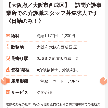
【大阪府／大阪市西成区】 訪問介護事
業所での介護職スタッフ募集求人です
《日勤のみ！》
給料
時給1,177円～1,200円
勤務地
大阪府 大阪市西成区 玉出中２－１－２５
最寄り駅
阪堺電気軌道阪堺線「東玉出駅」徒歩3分
資格/職種
■介護福祉士、介護職員実務者研修、介護職員初任者研修、ホームヘルパー1級ホームヘルパー2級いずれかの資格をお持ちの方
雇用形態
非常勤・パート・アルバイト
サービス
訪問介護
複数の路線の最寄り駅から徒歩圏内にあり公共交通機関での通勤の