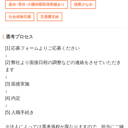
産休･育休･介護休暇取得実績あり
残業少なめ
社会保険完備
交通費支給
選考プロセス
[1] 応募フォームよりご応募ください
↓
[2] 弊社より面接日程の調整などの連絡をさせていただき
ます
↓
[3] 面接実施
↓
[4] 内定
↓
[5] 入職手続き
※法人によっては選考過程が異なりますので、担当にご確