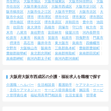
市生野区
大阪市旭区
大阪市城東区
大阪市阿倍野区
大阪
市住吉区
大阪市東住吉区
大阪市西成区
大阪市淀川区
大
阪市鶴見区
大阪市住之江区
大阪市平野区
大阪市北区
大
阪市中央区
堺市
堺市堺区
堺市中区
堺市東区
堺市西区
堺市南区
堺市北区
堺市美原区
岸和田市
豊中市
池田
市
吹田市
泉大津市
高槻市
貝塚市
守口市
枚方市
茨
木市
八尾市
泉佐野市
富田林市
寝屋川市
河内長野市
松原市
大東市
和泉市
箕面市
柏原市
羽曳野市
門真市
摂津市
高石市
藤井寺市
東大阪市
泉南市
四條畷市
交野市
大阪狭山市
阪南市
三島郡島本町
豊能郡豊能町
豊能郡能勢町
泉北郡忠岡町
泉南郡熊取町
泉南郡田尻町
泉南郡岬町
南河内郡太子町
南河内郡河南町
大阪府大阪市西成区の介護・福祉求人を職種で探す
介護職・ヘルパー
生活相談員
看護助手
ケアマネージャー
主任ケアマネジャー
サービス提供責任者
施設長
サービ
ス管理責任者
福祉用具専門相談員
生活支援員
管理者