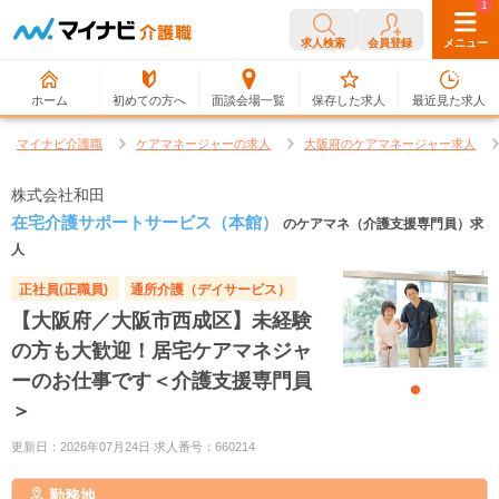
0
1
求人検索
会員登録
メニュー
ホーム
初めての方へ
面談会場一覧
保存した求人
最近見た求人
マイナビ介護職
ケアマネージャーの求人
大阪府のケアマネージャー求人
株式会社和田
在宅介護サポートサービス（本館）
のケアマネ（介護支援専門員）求
人
正社員(正職員)
通所介護（デイサービス）
【大阪府／大阪市西成区】未経験
の方も大歓迎！居宅ケアマネジャ
ーのお仕事です＜介護支援専門員
＞
更新日：2026年07月24日 求人番号：660214
勤務地