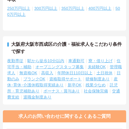
250万円以上
300万円以上
350万円以上
400万円以上
50
0万円以上
大阪府大阪市西成区の介護・福祉求人をこだわり条件
で探す
夜勤専従
駅から徒歩10分以内
車通勤可
寮・借り上げ
住
宅手当・補助
オープニングスタッフ募集
未経験OK
管理職
求人
無資格OK
高収入
年間休日110日以上
土日祝休
日
勤のみ
ブランクOK
資格取得サポート
研修制度あり
産
休･育休･介護休暇取得実績あり
新卒OK
残業少なめ
託児
所・育児補助あり
ボーナス・賞与あり
社会保険完備
交通
費支給
退職金制度あり
求人のお問い合わせに関するよくあるご質問