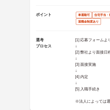
ポイント
車通勤可
住宅手当・
退職金制度あり
選考
[1] 応募フォーム
プロセス
↓
[2] 弊社より面
↓
[3] 面接実施
↓
[4] 内定
↓
[5] 入職手続き
※法人によっては