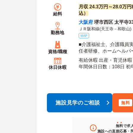
月収 24.3万円～28.0
込）
給料
大阪府
堺市西区 太平寺33
ＪＲ阪和線(天王寺－和歌山)
勤務地
MAP
■介護福祉士、介護職員
任者研修、ホームヘルパ
資格/職種
2級いずれかの資格をお持
有給休暇 出産・育児休暇 
ランクのある方相談可能
年間休日日数：108日 初年度有給日数：10日 最
休日休暇
大有給日数：20日
施設見学のご相談
無料
無料
で求
施設への直接応募・