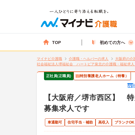
TOP
初めての方へ
マイナビ介護職
介護職・ヘルパーの求人
大阪府の介
社会福祉法人堺福祉会 ハートピア泉北の介護職・福祉求人
正社員(正職員)
特別養護老人ホーム（特養）
【大阪府／堺市西区】 
募集求人です
車通勤可
住宅手当・補助
高収入
ブランクOK