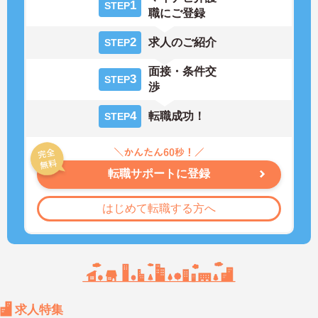
1
STEP
職にご登録
2
求人のご紹介
STEP
面接・条件交
3
STEP
渉
4
転職成功！
STEP
転職サポートに登録
はじめて転職する方へ
求人特集