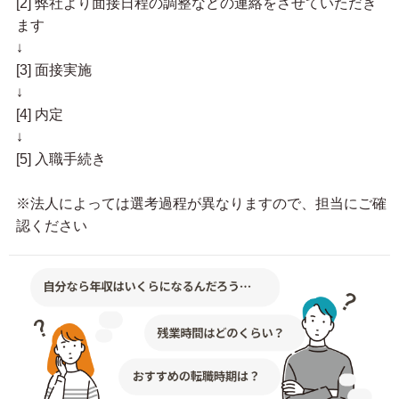
[2] 弊社より面接日程の調整などの連絡をさせていただき
ます
↓
[3] 面接実施
↓
[4] 内定
↓
[5] 入職手続き
※法人によっては選考過程が異なりますので、担当にご確
認ください