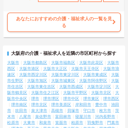
あなたにおすすめの介護・福祉求人の一覧を見
る
大阪府の介護・福祉求人を近隣の市区町村から探す
大阪市
大阪市都島区
大阪市福島区
大阪市此花区
大阪市
西区
大阪市港区
大阪市大正区
大阪市天王寺区
大阪市浪
速区
大阪市西淀川区
大阪市東淀川区
大阪市東成区
大阪
市生野区
大阪市旭区
大阪市城東区
大阪市阿倍野区
大阪
市住吉区
大阪市東住吉区
大阪市西成区
大阪市淀川区
大
阪市鶴見区
大阪市住之江区
大阪市平野区
大阪市北区
大
阪市中央区
堺市
堺市堺区
堺市中区
堺市東区
堺市西区
堺市南区
堺市北区
堺市美原区
岸和田市
豊中市
池田
市
吹田市
泉大津市
高槻市
貝塚市
守口市
枚方市
茨
木市
八尾市
泉佐野市
富田林市
寝屋川市
河内長野市
松原市
大東市
和泉市
箕面市
柏原市
羽曳野市
門真市