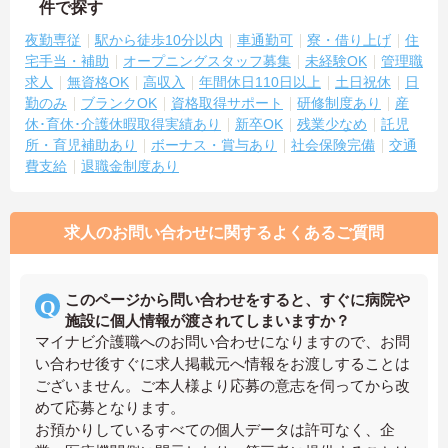
件で探す
夜勤専従
駅から徒歩10分以内
車通勤可
寮・借り上げ
住
宅手当・補助
オープニングスタッフ募集
未経験OK
管理職
求人
無資格OK
高収入
年間休日110日以上
土日祝休
日
勤のみ
ブランクOK
資格取得サポート
研修制度あり
産
休･育休･介護休暇取得実績あり
新卒OK
残業少なめ
託児
所・育児補助あり
ボーナス・賞与あり
社会保険完備
交通
費支給
退職金制度あり
求人のお問い合わせに関するよくあるご質問
このページから問い合わせをすると、すぐに病院や
施設に個人情報が渡されてしまいますか？
マイナビ介護職へのお問い合わせになりますので、お問
い合わせ後すぐに求人掲載元へ情報をお渡しすることは
ございません。ご本人様より応募の意志を伺ってから改
めて応募となります。
お預かりしているすべての個人データは許可なく、企