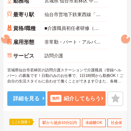
勤務地
宮城県 仙台市若林区 中倉1-3-1 中倉貸店舗事務所1F
最寄り駅
仙台市営地下鉄東西線「薬師堂(宮城)駅」徒歩10分
資格/職種
■介護職員初任者研修（ヘルパー2級）以上必須 ■経験不問 ■普通自動車運転免許（AT限定可）あれば尚可 ※訪問の際に車やバイク稼働の場合
雇用形態
非常勤・パート・アルバイト
サービス
訪問介護
宮城県仙台市若林区の訪問介護ステーションで介護職員（登録ヘル
パー）の募集です！日勤のみのお仕事で、1日1時間から勤務OK！ご
自分の生活スタイルに合わせて働くことができます◎また、各種手
当ありで待遇面もばっちり！安心して長く働きやすい環境が整って
います♪ご興味のある方は面接ポイントをお伝えしますので、お気軽
にご連絡ください！
詳細を見る
紹介してもらう
無料
ここに注目！
険完備
駅から徒歩10分以内
未経験OK
社会保険完