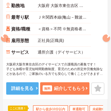
勤務地
大阪府 大阪市東住吉区 杭全5-5-22
最寄り駅
ＪＲ関西本線(亀山－難波)「東部市場前駅」徒歩7分
資格/職種
＜資格＞不問 ※無資格者:入社半年以内に会社負担で認知症介護基礎研修受講 ＜経験＞不問 送迎業務できる方歓迎
雇用形態
正社員(正職員)
サービス
通所介護（デイサービス）
大阪府大阪市東住吉区のデイサービスで介護職員の募集です！
子ども休暇や育児短時間勤務制度、育児のための所定外労働免除な
どがあるので、ご家族のいる方でも安心して働くことができます◎
また、昇給・賞与もあるので、あなたの頑張りがしっかり評価され
る職場です♪
ご興味のある方は、面接ポイントをお伝えしますので、お気軽にご
詳細を見る
紹介してもらう
無料
連絡ください。
ここに注目！
取得サポート
研修制度あり
駅から徒歩10分以内
産休･育休･介護休暇取得実績あり
車通勤可
未経験OK
社