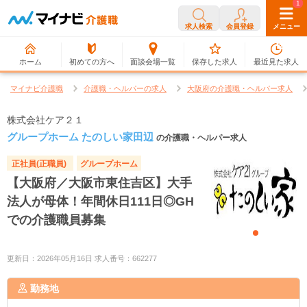
0
1
求人検索
会員登録
メニュー
ホーム
初めての方へ
面談会場一覧
保存した求人
最近見た求人
マイナビ介護職
介護職・ヘルパーの求人
大阪府の介護職・ヘルパー求人
株式会社ケア２１
グループホーム たのしい家田辺
の介護職・ヘルパー求人
正社員(正職員)
グループホーム
【大阪府／大阪市東住吉区】大手
法人が母体！年間休日111日◎GH
での介護職員募集
更新日：2026年05月16日 求人番号：662277
勤務地