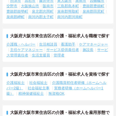
摂津市
高石市
藤井寺市
東大阪市
泉南市
四條畷市
交野市
大阪狭山市
阪南市
三島郡島本町
豊能郡豊能町
豊能郡能勢町
泉北郡忠岡町
泉南郡熊取町
泉南郡田尻町
泉南郡岬町
南河内郡太子町
南河内郡河南町
大阪府大阪市東住吉区の介護・福祉求人を職種で探す
介護職・ヘルパー
生活相談員
看護助手
ケアマネージャー
主任ケアマネジャー
サービス提供責任者
施設長
サービ
ス管理責任者
生活支援員
管理者
大阪府大阪市東住吉区の介護・福祉求人を資格で探す
介護福祉士
社会福祉士
介護職員初任者研修（ホームヘル
パー2級）
社会福祉主事
実務者研修（ホームヘルパー1
級）
精神保健福祉士
無資格OK
大阪府大阪市東住吉区の介護・福祉求人を雇用形態で