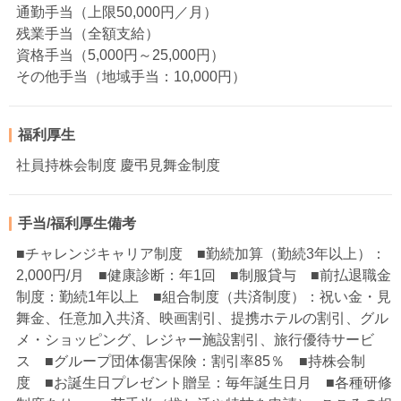
通勤手当（上限50,000円／月）
残業手当（全額支給）
資格手当（5,000円～25,000円）
その他手当（地域手当：10,000円）
福利厚生
社員持株会制度 慶弔見舞金制度
手当/福利厚生備考
■チャレンジキャリア制度 ■勤続加算（勤続3年以上）：
2,000円/月 ■健康診断：年1回 ■制服貸与 ■前払退職金
制度：勤続1年以上 ■組合制度（共済制度）：祝い金・見
舞金、任意加入共済、映画割引、提携ホテルの割引、グル
メ・ショッピング、レジャー施設割引、旅行優待サービ
ス ■グループ団体傷害保険：割引率85％ ■持株会制
度 ■お誕生日プレゼント贈呈：毎年誕生日月 ■各種研修