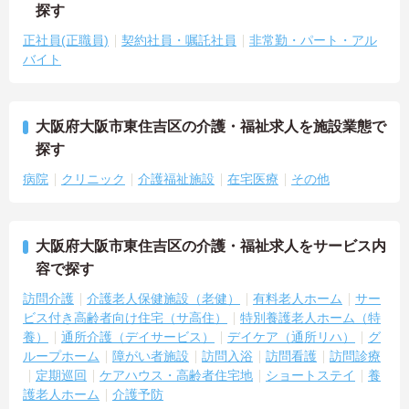
探す
正社員(正職員)
契約社員・嘱託社員
非常勤・パート・アル
バイト
大阪府大阪市東住吉区の介護・福祉求人を施設業態で
探す
病院
クリニック
介護福祉施設
在宅医療
その他
大阪府大阪市東住吉区の介護・福祉求人をサービス内
容で探す
訪問介護
介護老人保健施設（老健）
有料老人ホーム
サー
ビス付き高齢者向け住宅（サ高住）
特別養護老人ホーム（特
養）
通所介護（デイサービス）
デイケア（通所リハ）
グ
ループホーム
障がい者施設
訪問入浴
訪問看護
訪問診療
定期巡回
ケアハウス・高齢者住宅地
ショートステイ
養
護老人ホーム
介護予防