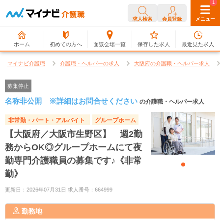
0
1
求人検索
会員登録
メニュー
ホーム
初めての方へ
面談会場一覧
保存した求人
最近見た求人
マイナビ介護職
介護職・ヘルパーの求人
大阪府の介護職・ヘルパー求人
募集停止
名称非公開 ※詳細はお問合せください
の介護職・ヘルパー求人
非常勤・パート・アルバイト
グループホーム
【大阪府／大阪市生野区】 週2勤
務からOK◎グループホームにて夜
勤専門介護職員の募集です♪《非常
勤》
更新日：2026年07月31日 求人番号：664999
勤務地