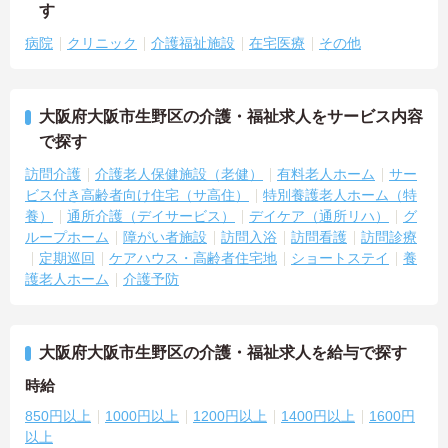
す
病院
クリニック
介護福祉施設
在宅医療
その他
大阪府大阪市生野区の介護・福祉求人をサービス内容
で探す
訪問介護
介護老人保健施設（老健）
有料老人ホーム
サー
ビス付き高齢者向け住宅（サ高住）
特別養護老人ホーム（特
養）
通所介護（デイサービス）
デイケア（通所リハ）
グ
ループホーム
障がい者施設
訪問入浴
訪問看護
訪問診療
定期巡回
ケアハウス・高齢者住宅地
ショートステイ
養
護老人ホーム
介護予防
大阪府大阪市生野区の介護・福祉求人を給与で探す
時給
850円以上
1000円以上
1200円以上
1400円以上
1600円
以上