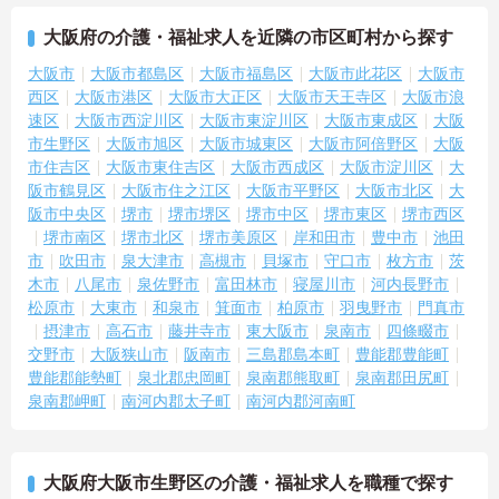
大阪府の介護・福祉求人を近隣の市区町村から探す
大阪市
大阪市都島区
大阪市福島区
大阪市此花区
大阪市
西区
大阪市港区
大阪市大正区
大阪市天王寺区
大阪市浪
速区
大阪市西淀川区
大阪市東淀川区
大阪市東成区
大阪
市生野区
大阪市旭区
大阪市城東区
大阪市阿倍野区
大阪
市住吉区
大阪市東住吉区
大阪市西成区
大阪市淀川区
大
阪市鶴見区
大阪市住之江区
大阪市平野区
大阪市北区
大
阪市中央区
堺市
堺市堺区
堺市中区
堺市東区
堺市西区
堺市南区
堺市北区
堺市美原区
岸和田市
豊中市
池田
市
吹田市
泉大津市
高槻市
貝塚市
守口市
枚方市
茨
木市
八尾市
泉佐野市
富田林市
寝屋川市
河内長野市
松原市
大東市
和泉市
箕面市
柏原市
羽曳野市
門真市
摂津市
高石市
藤井寺市
東大阪市
泉南市
四條畷市
交野市
大阪狭山市
阪南市
三島郡島本町
豊能郡豊能町
豊能郡能勢町
泉北郡忠岡町
泉南郡熊取町
泉南郡田尻町
泉南郡岬町
南河内郡太子町
南河内郡河南町
大阪府大阪市生野区の介護・福祉求人を職種で探す