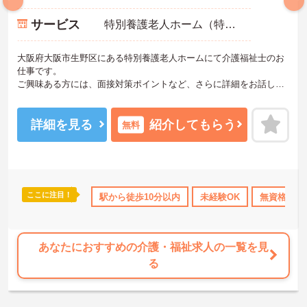
サービス
特別養護老人ホーム（特養）
大阪府大阪市生野区にある特別養護老人ホームにて介護福祉士のお
仕事です。
ご興味ある方には、面接対策ポイントなど、さらに詳細をお話しい
たしますのでお気軽にご相談ください。
詳細を見る
紹介してもらう
無料
ここに注目！
資格取得サポート
研修制度あり
駅から徒歩10分以内
社会保険完備
未経験OK
交通費支給
無資格OK
あなたにおすすめの介護・福祉求人の一覧を見
る