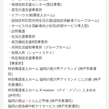
・地域包括支援センター(受託事業)
・居宅介護支援事業所
・ケアハウス(軽費老人ホーム)
・認知症対応型共同生活介護(認知症高齢者グループホーム)
・サービス付き高齢者向け住宅(外部サービス導入型)
・訪問看護
・生活介護事業所
・就労継続支援B型事業所
・共同生活援助事業所（グループホーム）
・短期入所（ショートステイ）
・特定相談支援事業所
【事業所】
特別養護老人ホーム 協同の苑六甲アイランド (神戸市東灘
区)
特別養護老人ホーム 協同の苑六甲アイランド にじの家 (神戸
市東灘区）
特別養護老人ホーム K-maison （ケイ・メゾン）ときめき
(伊丹市)
協同の苑は～とらんど甲南 (神戸市東灘区)
協同の苑魚崎中町デイサービス (神戸市東灘区)