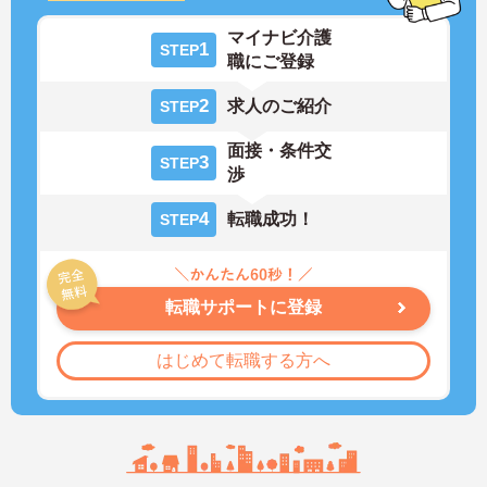
マイナビ介護
1
STEP
職にご登録
2
求人のご紹介
STEP
面接・条件交
3
STEP
渉
4
転職成功！
STEP
転職サポートに登録
はじめて転職する方へ