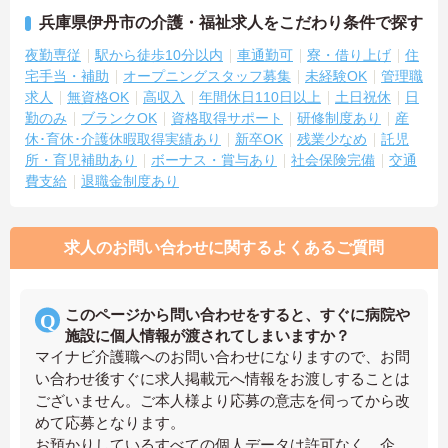
兵庫県伊丹市の介護・福祉求人をこだわり条件で探す
夜勤専従
駅から徒歩10分以内
車通勤可
寮・借り上げ
住
宅手当・補助
オープニングスタッフ募集
未経験OK
管理職
求人
無資格OK
高収入
年間休日110日以上
土日祝休
日
勤のみ
ブランクOK
資格取得サポート
研修制度あり
産
休･育休･介護休暇取得実績あり
新卒OK
残業少なめ
託児
所・育児補助あり
ボーナス・賞与あり
社会保険完備
交通
費支給
退職金制度あり
求人のお問い合わせに関するよくあるご質問
このページから問い合わせをすると、すぐに病院や
施設に個人情報が渡されてしまいますか？
マイナビ介護職へのお問い合わせになりますので、お問
い合わせ後すぐに求人掲載元へ情報をお渡しすることは
ございません。ご本人様より応募の意志を伺ってから改
めて応募となります。
お預かりしているすべての個人データは許可なく、企