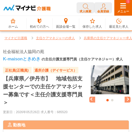
0
1
求人検索
会員登録
メニュー
ホーム
初めての方へ
面談会場一覧
保存した求人
最近見た求人
マイナビ介護職
主任ケアマネジャーの求人
兵庫県の主任ケアマネジャー求
社会福祉法人協同の苑
K-maisonときめき
の主任介護支援専門員（主任ケアマネジャー）求人
正社員(正職員)
通所介護（デイサービス）
【兵庫県／伊丹市】 地域包括支
援センターでの主任ケアマネジャ
ー募集です＜主任介護支援専門員
＞
更新日：2026年05月26日 求人番号：685520
勤務地