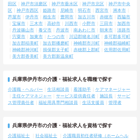
田区
神戸市須磨区
神戸市垂水区
神戸市北区
神戸市中央
区
神戸市西区
姫路市
尼崎市
明石市
西宮市
洲本市
芦屋市
伊丹市
相生市
豊岡市
加古川市
赤穂市
西脇市
宝塚市
三木市
高砂市
川西市
小野市
三田市
加西市
丹波篠山市
養父市
丹波市
南あわじ市
朝来市
淡路市
宍粟市
加東市
たつの市
川辺郡猪名川町
多可郡多可町
加古郡稲美町
加古郡播磨町
神崎郡市川町
神崎郡福崎町
神崎郡神河町
揖保郡太子町
赤穂郡上郡町
佐用郡佐用町
美方郡香美町
美方郡新温泉町
兵庫県伊丹市の介護・福祉求人を職種で探す
介護職・ヘルパー
生活相談員
看護助手
ケアマネージャー
主任ケアマネジャー
サービス提供責任者
施設長
サービ
ス管理責任者
福祉用具専門相談員
生活支援員
管理者
兵庫県伊丹市の介護・福祉求人を資格で探す
介護福祉士
社会福祉士
介護職員初任者研修（ホームヘル