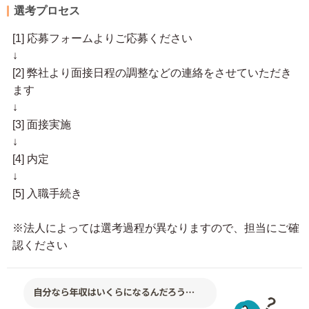
選考プロセス
[1] 応募フォームよりご応募ください
↓
[2] 弊社より面接日程の調整などの連絡をさせていただき
ます
↓
[3] 面接実施
↓
[4] 内定
↓
[5] 入職手続き
※法人によっては選考過程が異なりますので、担当にご確
認ください