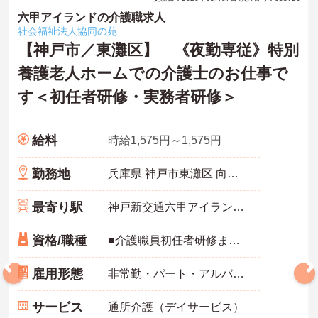
六甲アイランドの介護職求人
社会福祉法人協同の苑
【神戸市／東灘区】 《夜勤専従》特別
養護老人ホームでの介護士のお仕事で
す＜初任者研修・実務者研修＞
給料
時給1,575円～1,575円
勤務地
兵庫県 神戸市東灘区 向洋町中3-1-2
最寄り駅
神戸新交通六甲アイランド線「アイランドセンター駅」徒歩4分
資格/職種
■介護職員初任者研修またはホームヘルパー2級以上の資格をお持ちの方 ■介護の経験のある方 ※ブランクのある方相談可能
雇用形態
非常勤・パート・アルバイト
サービス
通所介護（デイサービス）