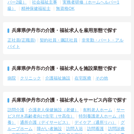
パー2級）
社会福祉主事
実務者研修（ホームヘルパー1
級）
精神保健福祉士
無資格OK
兵庫県伊丹市の介護・福祉求人を雇用形態で探す
正社員(正職員)
契約社員・嘱託社員
非常勤・パート・アル
バイト
兵庫県伊丹市の介護・福祉求人を施設業態で探す
病院
クリニック
介護福祉施設
在宅医療
その他
兵庫県伊丹市の介護・福祉求人をサービス内容で探す
訪問介護
介護老人保健施設（老健）
有料老人ホーム
サー
ビス付き高齢者向け住宅（サ高住）
特別養護老人ホーム（特
養）
通所介護（デイサービス）
デイケア（通所リハ）
グ
ループホーム
障がい者施設
訪問入浴
訪問看護
訪問診療