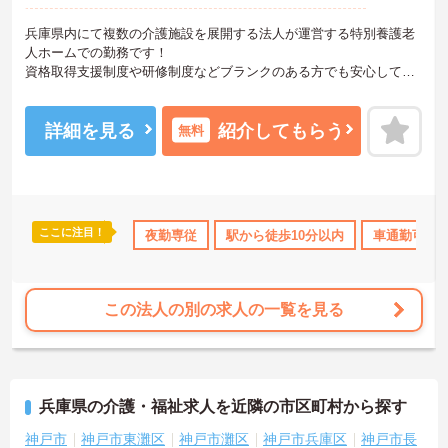
兵庫県内にて複数の介護施設を展開する法人が運営する特別養護老
人ホームでの勤務です！
資格取得支援制度や研修制度などブランクのある方でも安心してお
仕事を始められ、各種福利厚生が充実しているのでライフスタイル
に合わせてながく働くことが出来る環境が整っております！
ご興味ある方には、面接のポイントなど、さらに詳細をお話致しま
詳細を見る
紹介してもらう
無料
すのでお気軽にご相談ください。
ここに注目！
なめ
住宅手当・補助
夜勤専従
年間休日110日以上
駅から徒歩10分以内
ブランクOK
車通勤可
資格取
この法人の別の求人の一覧を見る
兵庫県の介護・福祉求人を近隣の市区町村から探す
神戸市
神戸市東灘区
神戸市灘区
神戸市兵庫区
神戸市長