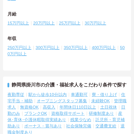
月給
15万円以上
20万円以上
25万円以上
30万円以上
年収
250万円以上
300万円以上
350万円以上
400万円以上
50
0万円以上
静岡県掛川市の介護・福祉求人をこだわり条件で探す
夜勤専従
駅から徒歩10分以内
車通勤可
寮・借り上げ
住
宅手当・補助
オープニングスタッフ募集
未経験OK
管理職
求人
無資格OK
高収入
年間休日110日以上
土日祝休
日
勤のみ
ブランクOK
資格取得サポート
研修制度あり
産
休･育休･介護休暇取得実績あり
残業少なめ
託児所・育児補
助あり
ボーナス・賞与あり
社会保険完備
交通費支給
退
職金制度あり