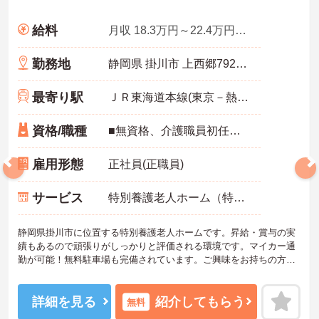
給料
月収 18.3万円～22.4万円程度※特殊業務手当込
勤務地
静岡県 掛川市 上西郷7921-1
最寄り駅
ＪＲ東海道本線(東京－熱海)「掛川駅」バス・車13分
資格/職種
■無資格、介護職員初任者研修、実務者研修、介護福祉士のいずれか ■経験不問
雇用形態
正社員(正職員)
サービス
特別養護老人ホーム（特養）
静岡県掛川市に位置する特別養護老人ホームです。昇給・賞与の実
績もあるので頑張りがしっかりと評価される環境です。マイカー通
勤が可能！無料駐車場も完備されています。ご興味をお持ちの方は
お気軽にお問い合わせください。
詳細を見る
紹介してもらう
無料