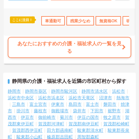
ここに注目！
なめ
無資格OK
社会保険完備
車通勤可
残業少なめ
交通費支給
無資格OK
研修制
あなたにおすすめの介護・福祉求人の一覧を見
る
静岡県の介護・福祉求人を近隣の市区町村から探す
静岡市
静岡市葵区
静岡市駿河区
静岡市清水区
浜松市
浜松市中央区
浜松市浜名区
浜松市天竜区
沼津市
熱海市
三島市
富士宮市
伊東市
島田市
富士市
磐田市
焼津
市
掛川市
藤枝市
御殿場市
袋井市
下田市
裾野市
湖
西市
伊豆市
御前崎市
菊川市
伊豆の国市
牧之原市
賀
茂郡東伊豆町
賀茂郡河津町
賀茂郡南伊豆町
賀茂郡松崎町
賀茂郡西伊豆町
田方郡函南町
駿東郡清水町
駿東郡長泉
町
駿東郡小山町
榛原郡吉田町
周智郡森町