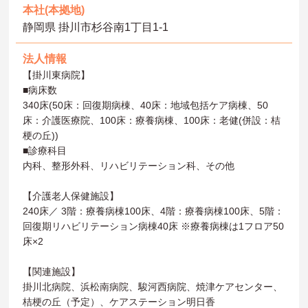
本社(本拠地)
静岡県 掛川市杉谷南1丁目1-1
法人情報
【掛川東病院】
■病床数
340床(50床：回復期病棟、40床：地域包括ケア病棟、50
床：介護医療院、100床：療養病棟、100床：老健(併設：桔
梗の丘))
■診療科目
内科、整形外科、リハビリテーション科、その他
【介護老人保健施設】
240床／ 3階：療養病棟100床、4階：療養病棟100床、5階：
回復期リハビリテーション病棟40床 ※療養病棟は1フロア50
床×2
【関連施設】
掛川北病院、浜松南病院、駿河西病院、焼津ケアセンター、
桔梗の丘（予定）、ケアステーション明日香