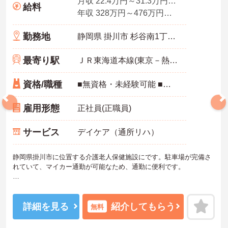
月収 22.4万円～31.3万円程度（諸手当込）
給料
年収 328万円～476万円程度（諸手当込）
勤務地
静岡県 掛川市 杉谷南1丁目1-1
最寄り駅
ＪＲ東海道本線(東京－熱海)「掛川駅」徒歩22分
資格/職種
■無資格・未経験可能 ■介護福祉士あれば尚可
雇用形態
正社員(正職員)
サービス
デイケア（通所リハ）
静岡県掛川市に位置する介護老人保健施設にです。駐車場が完備さ
れていて、マイカー通勤が可能なため、通勤に便利です。
年2回の賞与支給実績あり、昇給も年1回ございますので、お仕事の
詳細を見る
紹介してもらう
無料
頑張りが給与に反映されます。