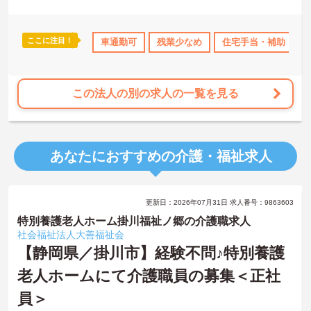
外観・内観ともにキレイな老健施設です。病院と併設なので働くス
ここに注目！
研修制度あり
産休･育休･介護休暇取得実績あり
車通勤可
残業少なめ
住宅手当・補助
社会保険完備
タッフにとっても安心の体制です。
この法人の別の求人の一覧を見る
ご興味をお持ちの方には、詳細の情報や面接のポイントをお伝えし
ますのでお気軽にお問い合わせください。
あなたにおすすめの介護・福祉求人
更新日：2026年07月31日 求人番号：9863603
特別養護老人ホーム掛川福祉ノ郷の介護職求人
社会福祉法人大善福祉会
【静岡県／掛川市】経験不問♪特別養護
老人ホームにて介護職員の募集＜正社
員＞