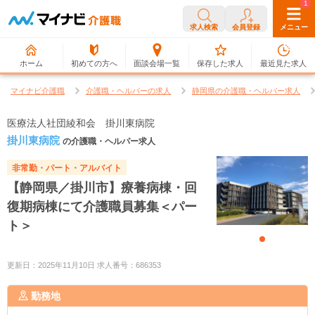
0
1
求人検索
会員登録
メニュー
ホーム
初めての方へ
面談会場一覧
保存した求人
最近見た求人
マイナビ介護職
介護職・ヘルパーの求人
静岡県の介護職・ヘルパー求人
医療法人社団綾和会 掛川東病院
掛川東病院
の介護職・ヘルパー求人
非常勤・パート・アルバイト
【静岡県／掛川市】療養病棟・回
復期病棟にて介護職員募集＜パー
ト＞
更新日：2025年11月10日 求人番号：686353
勤務地