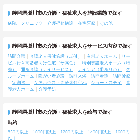
静岡県掛川市の介護・福祉求人を施設業態で探す
病院
クリニック
介護福祉施設
在宅医療
その他
静岡県掛川市の介護・福祉求人をサービス内容で探す
訪問介護
介護老人保健施設（老健）
有料老人ホーム
サー
ビス付き高齢者向け住宅（サ高住）
特別養護老人ホーム（特
養）
通所介護（デイサービス）
デイケア（通所リハ）
グ
ループホーム
障がい者施設
訪問入浴
訪問看護
訪問診療
定期巡回
ケアハウス・高齢者住宅地
ショートステイ
養
護老人ホーム
介護予防
静岡県掛川市の介護・福祉求人を給与で探す
時給
850円以上
1000円以上
1200円以上
1400円以上
1600円
以上