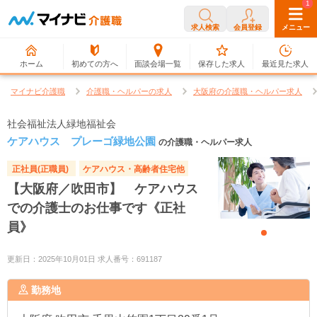
0
1
求人検索
会員登録
メニュー
ホーム
初めての方へ
面談会場一覧
保存した求人
最近見た求人
マイナビ介護職
介護職・ヘルパーの求人
大阪府の介護職・ヘルパー求人
社会福祉法人緑地福祉会
ケアハウス プレーゴ緑地公園
の介護職・ヘルパー求人
正社員(正職員)
ケアハウス・高齢者住宅他
【大阪府／吹田市】 ケアハウス
での介護士のお仕事です《正社
員》
更新日：2025年10月01日 求人番号：691187
勤務地