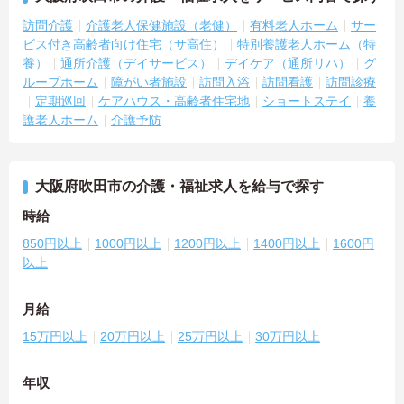
訪問介護
介護老人保健施設（老健）
有料老人ホーム
サー
ビス付き高齢者向け住宅（サ高住）
特別養護老人ホーム（特
養）
通所介護（デイサービス）
デイケア（通所リハ）
グ
ループホーム
障がい者施設
訪問入浴
訪問看護
訪問診療
定期巡回
ケアハウス・高齢者住宅地
ショートステイ
養
護老人ホーム
介護予防
大阪府吹田市の介護・福祉求人を給与で探す
時給
850円以上
1000円以上
1200円以上
1400円以上
1600円
以上
月給
15万円以上
20万円以上
25万円以上
30万円以上
年収