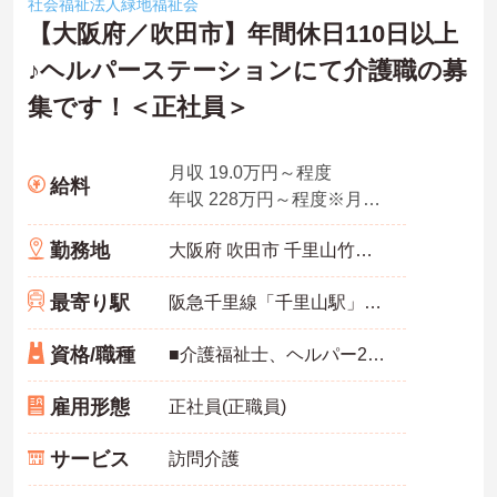
社会福祉法人緑地福祉会
【大阪府／吹田市】年間休日110日以上
♪ヘルパーステーションにて介護職の募
集です！＜正社員＞
月収 19.0万円～程度
給料
年収 228万円～程度※月収×12ヶ月
勤務地
大阪府 吹田市 千里山竹園1丁目29番1号
最寄り駅
阪急千里線「千里山駅」徒歩12分
資格/職種
■介護福祉士、ヘルパー2級以上、初任者研修修了者のいずれかの資格をお持ちの方 ■原付免許 ■未経験の方OK ■ブランクのある方OK
雇用形態
正社員(正職員)
サービス
訪問介護