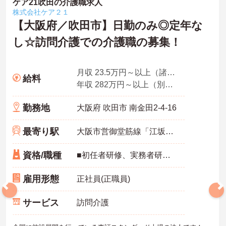
ケア21吹田の介護職求人
株式会社ケア２１
【大阪府／吹田市】日勤のみ◎定年な
し☆訪問介護での介護職の募集！
月収 23.5万円～以上（諸手当込み）
給料
年収 282万円～以上（別途賞与付与）
勤務地
大阪府 吹田市 南金田2-4-16
最寄り駅
大阪市営御堂筋線「江坂駅」徒歩15分
資格/職種
■初任者研修、実務者研修のいずれかをお持ちの方 ■訪問介護のご経験(年数問わず)あれば尚可
雇用形態
正社員(正職員)
サービス
訪問介護