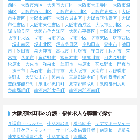
西区
大阪市港区
大阪市大正区
大阪市天王寺区
大阪市浪
速区
大阪市西淀川区
大阪市東淀川区
大阪市東成区
大阪
市生野区
大阪市旭区
大阪市城東区
大阪市阿倍野区
大阪
市住吉区
大阪市東住吉区
大阪市西成区
大阪市淀川区
大
阪市鶴見区
大阪市住之江区
大阪市平野区
大阪市北区
大
阪市中央区
堺市
堺市堺区
堺市中区
堺市東区
堺市西区
堺市南区
堺市北区
堺市美原区
岸和田市
豊中市
池田
市
吹田市
泉大津市
高槻市
貝塚市
守口市
枚方市
茨
木市
八尾市
泉佐野市
富田林市
寝屋川市
河内長野市
松原市
大東市
和泉市
箕面市
柏原市
羽曳野市
門真市
摂津市
高石市
藤井寺市
東大阪市
泉南市
四條畷市
交野市
大阪狭山市
阪南市
三島郡島本町
豊能郡豊能町
豊能郡能勢町
泉北郡忠岡町
泉南郡熊取町
泉南郡田尻町
泉南郡岬町
南河内郡太子町
南河内郡河南町
大阪府吹田市の介護・福祉求人を職種で探す
介護職・ヘルパー
生活相談員
看護助手
ケアマネージャー
主任ケアマネジャー
サービス提供責任者
施設長
児童発
達支援管理責任者
生活支援員
管理者