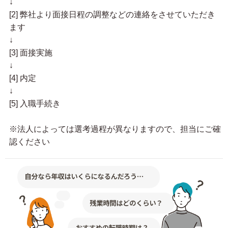
↓
[2] 弊社より面接日程の調整などの連絡をさせていただき
ます
↓
[3] 面接実施
↓
[4] 内定
↓
[5] 入職手続き
※法人によっては選考過程が異なりますので、担当にご確
認ください