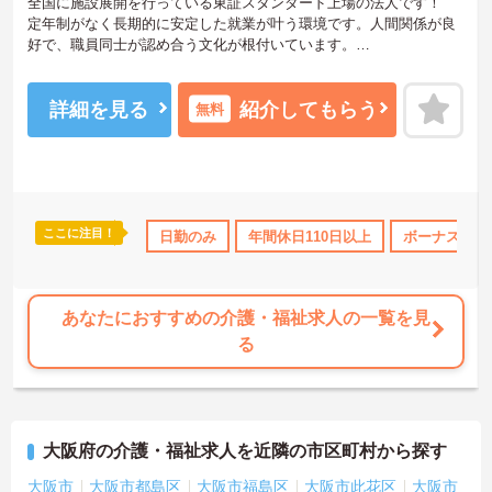
全国に施設展開を行っている東証スタンダード上場の法人です！
定年制がなく長期的に安定した就業が叶う環境です。人間関係が良
好で、職員同士が認め合う文化が根付いています。
ご興味のある方には、面接対策ポイントなど、さらに詳細をご案内
しますのでお気軽にご相談ください！
詳細を見る
紹介してもらう
無料
ここに注目！
研修制度あり
産休･育休･介護休暇取得実績あり
日勤のみ
年間休日110日以上
社会保険完備
ボーナス・賞
あなたにおすすめの介護・福祉求人の一覧を見
る
大阪府の介護・福祉求人を近隣の市区町村から探す
大阪市
大阪市都島区
大阪市福島区
大阪市此花区
大阪市