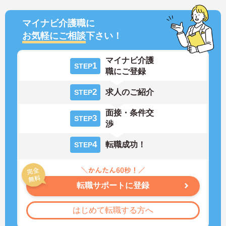
マイナビ介護職に
お気軽にご相談
下さい！
マイナビ介護
1
STEP
職にご登録
2
求人のご紹介
STEP
面接・条件交
3
STEP
渉
4
転職成功！
STEP
転職サポートに登録
はじめて転職する方へ