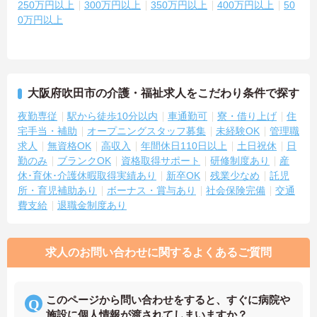
250万円以上
300万円以上
350万円以上
400万円以上
50
0万円以上
大阪府吹田市の介護・福祉求人をこだわり条件で探す
夜勤専従
駅から徒歩10分以内
車通勤可
寮・借り上げ
住
宅手当・補助
オープニングスタッフ募集
未経験OK
管理職
求人
無資格OK
高収入
年間休日110日以上
土日祝休
日
勤のみ
ブランクOK
資格取得サポート
研修制度あり
産
休･育休･介護休暇取得実績あり
新卒OK
残業少なめ
託児
所・育児補助あり
ボーナス・賞与あり
社会保険完備
交通
費支給
退職金制度あり
求人のお問い合わせに関するよくあるご質問
このページから問い合わせをすると、すぐに病院や
施設に個人情報が渡されてしまいますか？