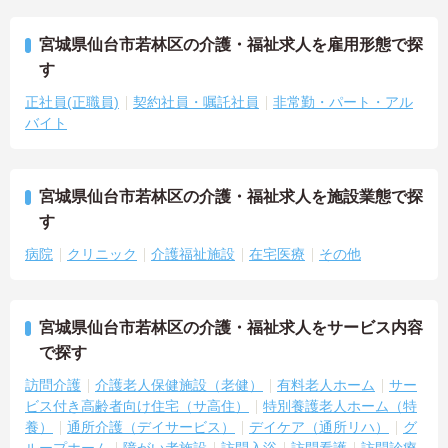
宮城県仙台市若林区の介護・福祉求人を雇用形態で探
す
正社員(正職員)
契約社員・嘱託社員
非常勤・パート・アル
バイト
宮城県仙台市若林区の介護・福祉求人を施設業態で探
す
病院
クリニック
介護福祉施設
在宅医療
その他
宮城県仙台市若林区の介護・福祉求人をサービス内容
で探す
訪問介護
介護老人保健施設（老健）
有料老人ホーム
サー
ビス付き高齢者向け住宅（サ高住）
特別養護老人ホーム（特
養）
通所介護（デイサービス）
デイケア（通所リハ）
グ
ループホーム
障がい者施設
訪問入浴
訪問看護
訪問診療