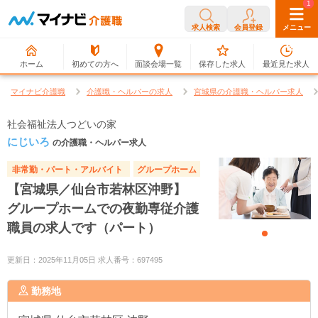
0
1
求人検索
会員登録
メニュー
ホーム
初めての方へ
面談会場一覧
保存した求人
最近見た求人
マイナビ介護職
介護職・ヘルパーの求人
宮城県の介護職・ヘルパー求人
社会福祉法人つどいの家
にじいろ
の介護職・ヘルパー求人
非常勤・パート・アルバイト
グループホーム
【宮城県／仙台市若林区沖野】
グループホームでの夜勤専従介護
職員の求人です（パート）
更新日：2025年11月05日 求人番号：697495
勤務地