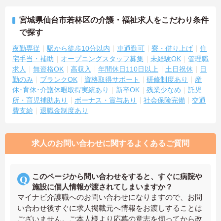
宮城県仙台市若林区の介護・福祉求人をこだわり条件
で探す
夜勤専従
駅から徒歩10分以内
車通勤可
寮・借り上げ
住
宅手当・補助
オープニングスタッフ募集
未経験OK
管理職
求人
無資格OK
高収入
年間休日110日以上
土日祝休
日
勤のみ
ブランクOK
資格取得サポート
研修制度あり
産
休･育休･介護休暇取得実績あり
新卒OK
残業少なめ
託児
所・育児補助あり
ボーナス・賞与あり
社会保険完備
交通
費支給
退職金制度あり
求人のお問い合わせに関するよくあるご質問
このページから問い合わせをすると、すぐに病院や
施設に個人情報が渡されてしまいますか？
マイナビ介護職へのお問い合わせになりますので、お問
い合わせ後すぐに求人掲載元へ情報をお渡しすることは
ございません。ご本人様より応募の意志を伺ってから改