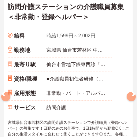
訪問介護ステーションの介護職員募集
＜非常勤・登録ヘルパー＞
給料
時給1,599円～2,002円
勤務地
宮城県 仙台市若林区 中倉1-3-1 中倉貸店舗事務所1F
最寄り駅
仙台市営地下鉄東西線「薬師堂(宮城)駅」徒歩10分
資格/職種
■介護職員初任者研修（ヘルパー2級）以上必須 ■経験不問 ■普通自動車運転免許（AT限定可）あれば尚可 ※訪問の際に車やバイク稼働の場合
雇用形態
非常勤・パート・アルバイト
サービス
訪問介護
宮城県仙台市若林区の訪問介護ステーションで介護職員（登録ヘル
パー）の募集です！日勤のみのお仕事で、1日1時間から勤務OK！ご
自分の生活スタイルに合わせて働くことができます◎また、各種手