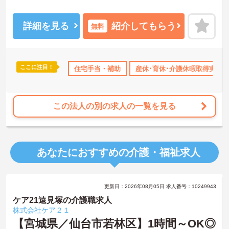
ます◎月9日休みとなっており、仕事とプライベートの両立がしやす
い環境です♪
ご興味のある方は、面接のポイントをお伝えしますのでお気軽にご
詳細を見る
紹介してもらう
無料
連絡ください！
ここに注目！
なめ
無資格OK
年間休日110日以上
住宅手当・補助
産休･育休･介護休暇取得実績
産休･育休･介護休暇取得実績
この法人の別の求人の一覧を見る
あなたにおすすめの介護・福祉求人
更新日：2026年08月05日 求人番号：10249943
ケア21遠見塚の介護職求人
株式会社ケア２１
【宮城県／仙台市若林区】1時間～OK◎