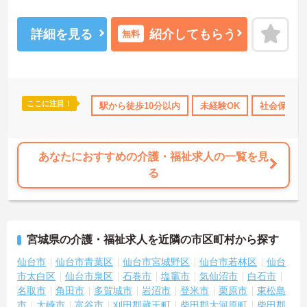
当ありで待遇面もばっちり！安心して長く働きやすい環境が整って
います♪ご興味のある方は面接ポイントをお伝えしますので、お気軽
にご連絡ください！
詳細を見る
紹介してもらう
無料
ここに注目！
休日110日以上
資格取得サポート
駅から徒歩10分以内
産休･育休･介護休暇取得実績あり
未経験OK
社会保険完
あなたにおすすめの介護・福祉求人の一覧を見
る
宮城県の介護・福祉求人を近隣の市区町村から探す
仙台市
仙台市青葉区
仙台市宮城野区
仙台市若林区
仙台
市太白区
仙台市泉区
石巻市
塩竈市
気仙沼市
白石市
名取市
角田市
多賀城市
岩沼市
登米市
栗原市
東松島
市
大崎市
富谷市
刈田郡蔵王町
柴田郡大河原町
柴田郡