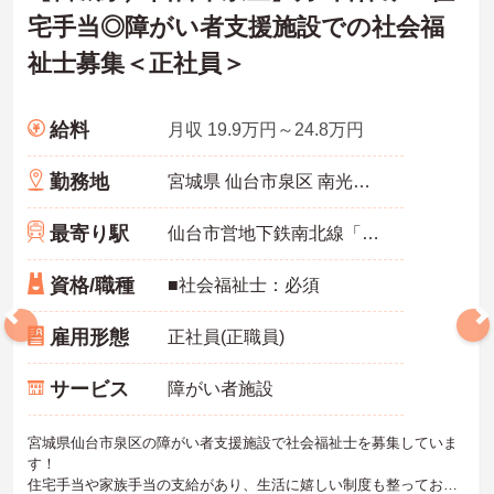
宅手当◎障がい者支援施設での社会福
祉士募集＜正社員＞
給料
月収 19.9万円～24.8万円
勤務地
宮城県 仙台市泉区 南光台3‐1-24
最寄り駅
仙台市営地下鉄南北線「旭ケ丘(宮城)駅」徒歩12分
資格/職種
■社会福祉士：必須
雇用形態
正社員(正職員)
サービス
障がい者施設
宮城県仙台市泉区の障がい者支援施設で社会福祉士を募集していま
す！
住宅手当や家族手当の支給があり、生活に嬉しい制度も整っており