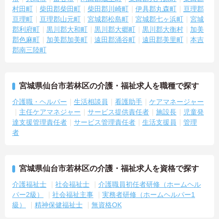
村田町
柴田郡柴田町
柴田郡川崎町
伊具郡丸森町
亘理郡
亘理町
亘理郡山元町
宮城郡松島町
宮城郡七ヶ浜町
宮城
郡利府町
黒川郡大和町
黒川郡大郷町
黒川郡大衡村
加美
郡色麻町
加美郡加美町
遠田郡涌谷町
遠田郡美里町
本吉
郡南三陸町
宮城県仙台市若林区の介護・福祉求人を職種で探す
介護職・ヘルパー
生活相談員
看護助手
ケアマネージャー
主任ケアマネジャー
サービス提供責任者
施設長
児童発
達支援管理責任者
サービス管理責任者
生活支援員
管理
者
宮城県仙台市若林区の介護・福祉求人を資格で探す
介護福祉士
社会福祉士
介護職員初任者研修（ホームヘル
パー2級）
社会福祉主事
実務者研修（ホームヘルパー1
級）
精神保健福祉士
無資格OK