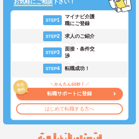
お気軽にご相談
下さい！
マイナビ介護
1
STEP
職にご登録
2
求人のご紹介
STEP
面接・条件交
3
STEP
渉
4
転職成功！
STEP
転職サポートに登録
はじめて転職する方へ