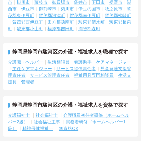
市
掛川市
藤枝市
御殿場市
袋井市
下田市
裾野市
湖
西市
伊豆市
御前崎市
菊川市
伊豆の国市
牧之原市
賀
茂郡東伊豆町
賀茂郡河津町
賀茂郡南伊豆町
賀茂郡松崎町
賀茂郡西伊豆町
田方郡函南町
駿東郡清水町
駿東郡長泉
町
駿東郡小山町
榛原郡吉田町
周智郡森町
静岡県静岡市駿河区の介護・福祉求人を職種で探す
介護職・ヘルパー
生活相談員
看護助手
ケアマネージャー
主任ケアマネジャー
サービス提供責任者
児童発達支援管
理責任者
サービス管理責任者
福祉用具専門相談員
生活支
援員
管理者
静岡県静岡市駿河区の介護・福祉求人を資格で探す
介護福祉士
社会福祉士
介護職員初任者研修（ホームヘル
パー2級）
社会福祉主事
実務者研修（ホームヘルパー1
級）
精神保健福祉士
無資格OK