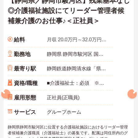
【静岡県／静岡市駿河区】残業基本なし
◎介護福祉施設にてリーダー管理者候
補兼介護のお仕事♪＜正社員＞
給料
月収 20.0万円～32.0万円程度 ※諸手当込み
勤務地
静岡県 静岡市駿河区 国吉田6丁目2－2
最寄り駅
静岡鉄道静岡清水線「県総合運動場駅」徒歩15分
資格/職種
■介護福祉士：必須 ※介護支援専門員（ケアマネジャー）：あれば尚可 ■実務経験：必須（介護事業所での3年以上の経験） ■普通自動車免許（AT限定可）：必須
雇用形態
正社員(正職員)
サービス
グループホーム
静岡県静岡市駿河区に位置する介護福祉施設におけるリーダー管理
者候補兼介護職員（介護福祉士）の募集です。配属は同住所内のグ