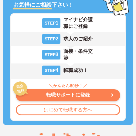
お気軽にご相談
下さい！
マイナビ介護
1
STEP
職にご登録
2
求人のご紹介
STEP
面接・条件交
3
STEP
渉
4
転職成功！
STEP
転職サポートに登録
はじめて転職する方へ