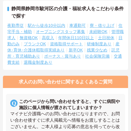
静岡県静岡市駿河区の介護・福祉求人をこだわり条件
で探す
夜勤専従
駅から徒歩10分以内
車通勤可
寮・借り上げ
住
宅手当・補助
オープニングスタッフ募集
未経験OK
管理職
求人
無資格OK
高収入
年間休日110日以上
土日祝休
日
勤のみ
ブランクOK
資格取得サポート
研修制度あり
産
休･育休･介護休暇取得実績あり
新卒OK
残業少なめ
託児
所・育児補助あり
ボーナス・賞与あり
社会保険完備
交通
費支給
退職金制度あり
求人のお問い合わせに関するよくあるご質問
このページから問い合わせをすると、すぐに病院や
施設に個人情報が渡されてしまいますか？
マイナビ介護職へのお問い合わせになりますので、お問
い合わせ後すぐに求人掲載元へ情報をお渡しすることは
ございません。ご本人様より応募の意志を伺ってから改