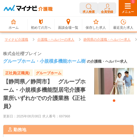
0
1
求人検索
会員登録
メニュー
ホーム
初めての方へ
面談会場一覧
保存した求人
最近見た求人
マイナビ介護職
介護職・ヘルパーの求人
静岡県の介護職・ヘルパー求人
株式会社櫻ブレイン
グループホーム・小規模多機能ホーム樹
の介護職・ヘルパー求人
正社員(正職員)
グループホーム
【静岡県／静岡市】 グループホ
ーム・小規模多機能型居宅介護事
業所いずれかでの介護業務《正社
員》
更新日：2025年08月08日 求人番号：697968
勤務地