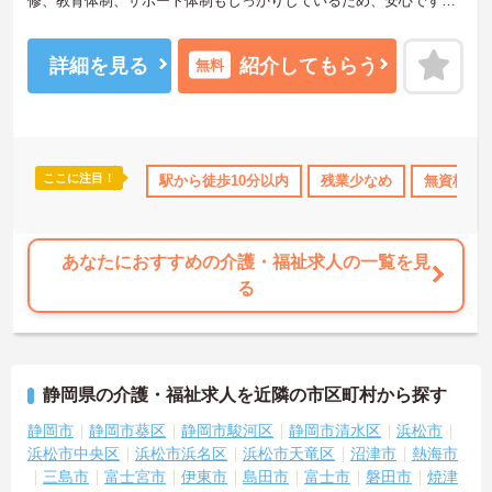
修、教育体制、サポート体制もしっかりしているため、安心です。
ご興味をお持ちの方には詳細の情報や面接のポイントをお伝えしま
すのでお気軽にお問い合わせくださいませ。
詳細を見る
紹介してもらう
無料
ここに注目！
フ募集
社会保険完備
駅から徒歩10分以内
交通費支給
退職金制度あり
残業少なめ
無資格OK
あなたにおすすめの介護・福祉求人の一覧を見
る
静岡県の介護・福祉求人を近隣の市区町村から探す
静岡市
静岡市葵区
静岡市駿河区
静岡市清水区
浜松市
浜松市中央区
浜松市浜名区
浜松市天竜区
沼津市
熱海市
三島市
富士宮市
伊東市
島田市
富士市
磐田市
焼津