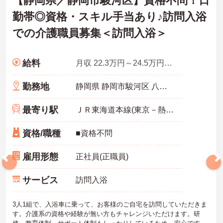
【静岡県／静岡市駿河区】資格不問！日
勤帯◎資格・スキル手当あり♪訪問入浴
での介護職員募集＜訪問入浴＞
給料
月収 22.3万円～24.5万円程度
勤務地
静岡県 静岡市駿河区 八幡1-2-12
最寄り駅
ＪＲ東海道本線(東京－熱海)「静岡駅」徒歩8分
資格/職種
■資格不問
雇用形態
正社員(正職員)
サービス
訪問入浴
3人1組で、入浴車に乗って、お客様のご自宅を訪問していただきま
す。介護系の資格や経験が無い方もチャレンジいただけます。研