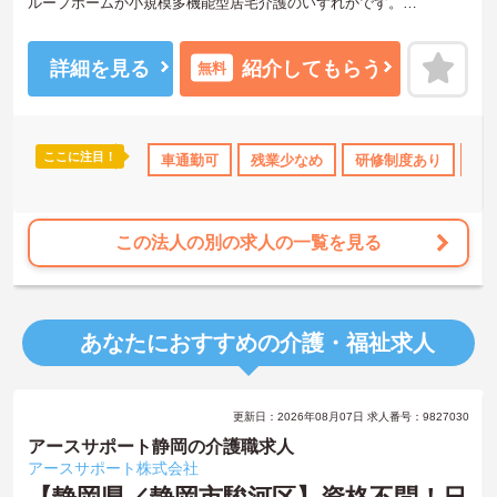
ループホームか小規模多機能型居宅介護のいずれかです。
残業は基本ないので、ワークライフバランスを保ちながらご勤務い
ただけます。ご利用者だけでなく、スタッフやご利用者のご家族な
ど、どんな方とも円滑にコミュニケーションをとれる方を募集して
詳細を見る
紹介してもらう
無料
います。
ご興味のある方には、面接対策ポイントなど、さらに詳細をお話し
いたしますのでお気軽にご相談ください！
ここに注目！
資格OK
ブランクOK
車通勤可
研修制度あり
残業少なめ
社会保険完備
研修制度あり
交通費支
ボ
この法人の別の求人の一覧を見る
あなたにおすすめの介護・福祉求人
更新日：2026年08月07日 求人番号：9827030
アースサポート静岡の介護職求人
アースサポート株式会社