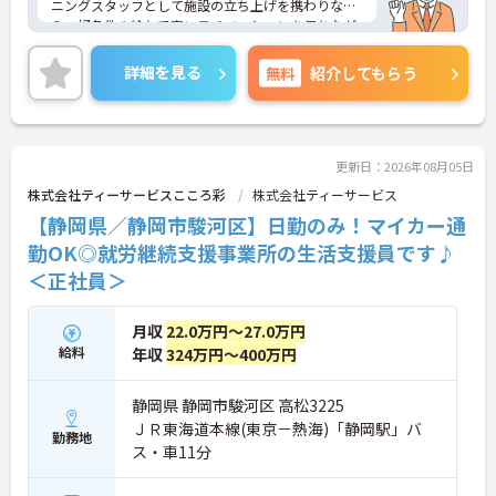
ニングスタッフとして施設の立ち上げを携わりなが
ら、好条件の給与で高いモチベーションを保ちなが
ら勤務することができます。
終末期の患者様やご家族に寄り添い「その人らしい
詳細を見る
無料
紹介してもらう
最期を支える」という看護師としての本質的な役割
を実感できる場です。医療的ケアだけでなく、精神
的・社会的なサポートも重視されるため、患者さん
やご家族と深く関わり、信頼関係を築けることがや
りがいになります。
更新日：2026年08月05日
ご興味をお持ちの方はお気軽にお問い合わせくださ
株式会社ティーサービスこころ彩
株式会社ティーサービス
い！
【静岡県／静岡市駿河区】日勤のみ！マイカー通
勤OK◎就労継続支援事業所の生活支援員です♪
＜正社員＞
月収
22.0万円～27.0万円
給料
年収
324万円～400万円
静岡県 静岡市駿河区 高松3225
ＪＲ東海道本線(東京－熱海)「静岡駅」バ
勤務地
ス・車11分