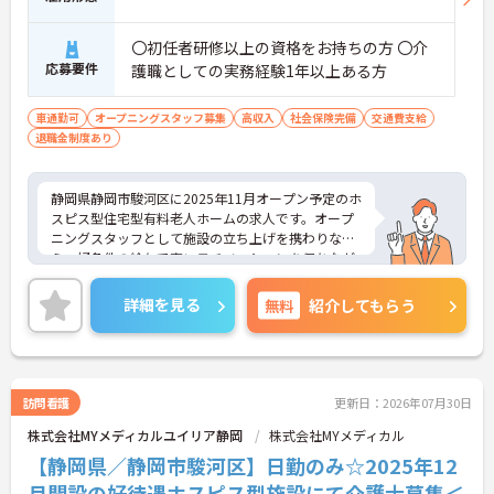
〇初任者研修以上の資格をお持ちの方 〇介
応募要件
護職としての実務経験1年以上ある方
車通勤可
オープニングスタッフ募集
高収入
社会保険完備
交通費支給
退職金制度あり
静岡県静岡市駿河区に2025年11月オープン予定のホ
スピス型住宅型有料老人ホームの求人です。オープ
ニングスタッフとして施設の立ち上げを携わりなが
ら、好条件の給与で高いモチベーションを保ちなが
ら勤務することができます。
終末期の患者様やご家族に寄り添い「その人らしい
詳細を見る
無料
紹介してもらう
最期を支える」という看護師としての本質的な役割
を実感できる場です。医療的ケアだけでなく、精神
的・社会的なサポートも重視されるため、患者さん
やご家族と深く関わり、信頼関係を築けることがや
りがいになります。
訪問看護
更新日：2026年07月30日
ご興味をお持ちの方はお気軽にお問い合わせくださ
株式会社MYメディカルユイリア静岡
株式会社MYメディカル
い！
【静岡県／静岡市駿河区】日勤のみ☆2025年12
月開設の好待遇ホスピス型施設にて介護士募集＜