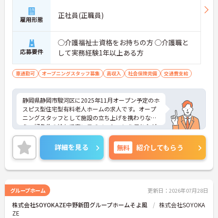
正社員(正職員)
雇用形態
◯介護福祉士資格をお持ちの方 ◯介護職と
応募要件
して実務経験1年以上ある方
車通勤可
オープニングスタッフ募集
高収入
社会保険完備
交通費支給
静岡県静岡市駿河区に2025年11月オープン予定のホ
スピス型住宅型有料老人ホームの求人です。オープ
ニングスタッフとして施設の立ち上げを携わりなが
ら、好条件の給与で高いモチベーションを保ちなが
ら勤務することができます。
終末期の患者様やご家族に寄り添い「その人らしい
詳細を見る
無料
紹介してもらう
最期を支える」という看護師としての本質的な役割
を実感できる場です。医療的ケアだけでなく、精神
的・社会的なサポートも重視されるため、患者さん
やご家族と深く関わり、信頼関係を築けることがや
りがいになります。
グループホーム
更新日：2026年07月28日
ご興味をお持ちの方はお気軽にお問い合わせくださ
株式会社SOYOKAZE中野新田グループホームそよ風
株式会社SOYOKA
い！
ZE