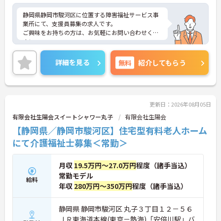
静岡県静岡市駿河区に位置する障害福祉サービス事
業所にて、支援員募集の求人です。
ご興味をお持ちの方は、お気軽にお問い合わせくだ
さい。
詳細を見る
無料
紹介してもらう
更新日：2026年08月05日
有限会社生陽会スイートシャワー丸子
有限会社生陽会
【静岡県／静岡市駿河区】住宅型有料老人ホーム
にて介護福祉士募集＜常勤＞
月収
19.5万円～27.0万円
程度（諸手当込）
常勤モデル
給料
年収
280万円～350万円
程度（諸手当込）
静岡県 静岡市駿河区 丸子３丁目１２－５６
ＪＲ東海道本線(東京－熱海)「安倍川駅」バ