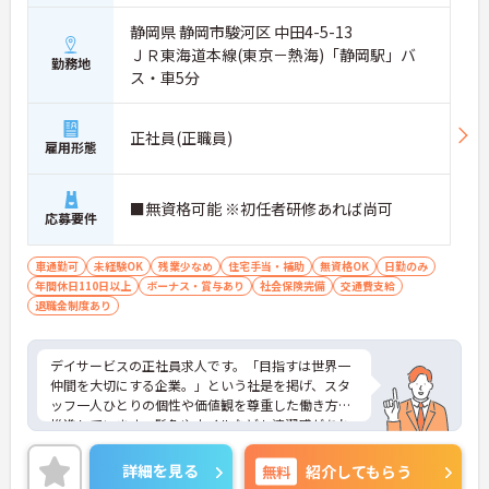
に把握できます。
・困った時もすぐに相談してフォローし合える体制
静岡県 静岡市駿河区 中田4-5-13
が整っているので、安心して業務に取り組むことが
ＪＲ東海道本線(東京－熱海)「静岡駅」バ
期待できます。
勤務地
ス・車5分
【独自の特別報酬制度により、確かな収入アップが
見込めます】
正社員(正職員)
・賞与年2回に加え、施設運営への貢献やチームワ
雇用形態
ークを評価する特別報酬が支給される仕組みがあり
ます。
・目に見える形で日々の努力がしっかりと還元され
■無資格可能 ※初任者研修あれば尚可
応募要件
ることで、高いモチベーションを保ちながら将来的
な昇給を目指せます。
車通勤可
未経験OK
残業少なめ
住宅手当・補助
無資格OK
日勤のみ
【自分らしいスタイルを大切にしながら、無理のな
年間休日110日以上
ボーナス・賞与あり
社会保険完備
交通費支給
いペースで働けます】
退職金制度あり
・清潔感と節度があれば髪色やネイルなどの制限が
ないため、ご自身の個性を尊重した働き方を叶えら
れます。
デイサービスの正社員求人です。「目指すは世界一
・月平均残業時間が少なく、年間17日のリフレッシ
仲間を大切にする企業。」という社是を掲げ、スタ
ュ休暇も取得できる環境で、心身のゆとりを維持で
ッフ一人ひとりの個性や価値観を尊重した働き方を
きます。
推進しています。髪色やネイルなども清潔感があれ
ば原則自由となっており、自分らしいスタイルで無
【手厚い資格取得支援や継続雇用制度で、将来の安
理なく働くことが可能です。日々の頑張りやチーム
詳細を見る
無料
紹介してもらう
心感が得られます】
ワークは賞与とは別に支給される特別報酬としてし