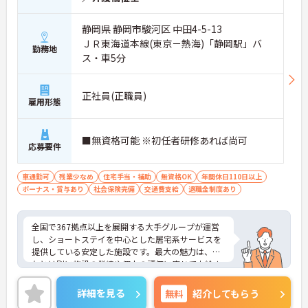
す。
静岡県 静岡市駿河区 中田4-5-13
【残業が少なく独自の休暇制度も完備され、長期的
ＪＲ東海道本線(東京－熱海)「静岡駅」バ
に安定して働ける環境です】
勤務地
ス・車5分
・残業は少なく、年間17日のリフレッシュ休暇も取
得できることで、心身の疲労をしっかり回復できま
す。
正社員(正職員)
・定年65歳以降も再雇用制度で70歳まで勤務可能で
雇用形態
あり、退職金制度も備わって無理なく長く続けられ
ます。
■無資格可能 ※初任者研修あれば尚可
【一人ひとりの個性や希望を尊重し、自分らしくキ
応募要件
ャリアを描ける職場です】
・時短勤務からフルタイム、さらには管理者へのス
車通勤可
残業少なめ
住宅手当・補助
無資格OK
年間休日110日以上
テップアップまで、ライフステージに合わせた働き
ボーナス・賞与あり
社会保険完備
交通費支給
退職金制度あり
方を選択できます。
・清潔感があれば髪色やネイルなども自由となって
おり、自分らしいスタイルを大切にできる環境で
全国で367拠点以上を展開する大手グループが運営
す。
し、ショートステイを中心とした居宅系サービスを
提供している安定した施設です。最大の魅力は、賞
与とは別に施設の業績や個人の評価に応じて支給さ
れる独自の特別報酬制度です。日々の頑張りやチー
ムへの貢献が直接収入に反映される非常にやりがい
詳細を見る
無料
紹介してもらう
のある環境が整っています。また、毎朝の情報共有