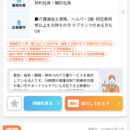
契約社員・嘱託社員
雇用形態
■介護福祉士資格、ヘルパー2級･初任者研
修以上をお持ちの方 ※ブランクのある方も
応募要件
OK
車通勤可
寮・借り上げ
住宅手当・補助
日勤のみ
年間休日110日以上
ブランクOK
資格取得サポート
研修制度あり
産休･育休･介護休暇取得実績あり
ボーナス・賞与あり
社会保険完備
交通費支給
退職金制度あり
愛知・岐阜・静岡・神奈川内で介護サービスを提供
している法人です。24時間の看護体制で医療依存度
が高い方やターミナルケアにも対応できる医療対応
型有料老人ホーム、ユニット型の特別養護老人ホー
ムを運営しています。利用者様とスタッフとの距離
も近く、一人ひとりに寄り添ったケアが実現できま
詳細を見る
無料
紹介してもらう
す。福利厚生も整っており長く安心してご就業でき
る環境です。ご興味ある方には、面接対策ポイント
など、さらに詳細をお話しいたしますのでお気軽に
ご相談ください！
訪問看護
更新日：2026年07月22日