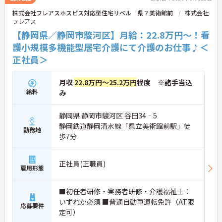
株式会社フレアスホスピス対応型住宅リベル 県？美術館前
株式会社
フレアス
【静岡県／静岡市駿河区】月給：22.8万円～！看
護小規模多機能型居宅介護にて介護のお仕事♪＜
正社員＞
月収
22.8万円～25.2万円
程度 ※諸手当込
給料
み
静岡県 静岡市駿河区 谷田34‐5
静岡鉄道静岡清水線「県立美術館前駅」徒
勤務地
歩7分
正社員(正職員)
雇用形態
■初任者研修・実務者研修・介護福祉士：
いずれか必須 ■普通自動車運転免許（AT限
応募要件
定可）