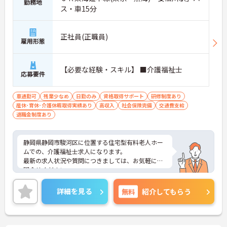
勤務地
ス・車15分
正社員(正職員)
雇用形態
【必要な経験・スキル】 ■介護福祉士
応募要件
車通勤可
残業少なめ
日勤のみ
資格取得サポート
研修制度あり
産休･育休･介護休暇取得実績あり
高収入
社会保険完備
交通費支給
退職金制度あり
静岡県静岡市駿河区に位置する住宅型有料老人ホー
ムでの、介護福祉士求人になります。
最新の求人状況や質問につきましては、お気軽にお
問合せください。
詳細を見る
無料
紹介してもらう