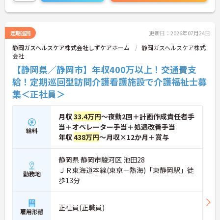
ミーティングを通じてスタッフ同士の連携が強化さ
れており、平均勤続年数7.2年という高い定着率を実
現しています。資格取得支援制度を活用して勤務時
間内に研修を受講できるなど教育体制も充実してい
定期巡回
更新日：2026年07月24日
るため、介護職からケアマネジャーや管理職への着
静岡ガスヘルスケア株式会社しずケアホーム
静岡ガスヘルスケア株式
実なステップアップが期待できます。定年65歳・再
会社
雇用70歳までの継続雇用制度も完備されており、ご
自身らしさを大切にしながら大手ならではの安定基
【静岡県／静岡市】年収400万以上！交通費支
盤のもとで末永くご活躍いただけます。
給！定期巡回型訪問介護看護施設で介護福祉士募
集＜正社員＞
★おすすめPOINT★
【特別報酬制度で、収入アップが期待できます 】
・施設の業績や個人の評価に応じて賞与とは別に支
月収
33.4万円
～夜勤2回＋計画作成責任者手
給される特別報酬制度があり、日々の頑張りが直接
当＋オペレーター手当＋処遇改善手当
収入として還元されます。
給料
・業務への取り組みやチームへの貢献度が公正に評
年収
438万円
～月収×12か月＋賞与
価される仕組みにより、高いモチベーションを維持
して働ける環境です。
静岡県 静岡市駿河区 池田28
ＪＲ東海道本線(東京－熱海)「東静岡駅」徒
【毎朝のミーティングで情報共有を徹底し、職種の
勤務地
歩13分
垣根を超えて協力し合える環境です】
・スタッフ全員で毎朝お客様の体調や業務連絡を丁
寧に共有することで、チーム全体でスムーズに連携
正社員(正職員)
できる体制が構築されています。
雇用形態
・困った時もすぐに相談してフォローし合える風通