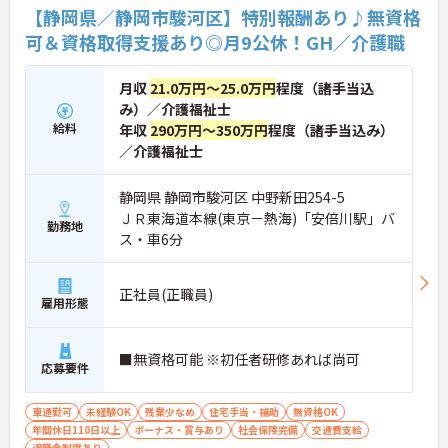
【静岡県／静岡市駿河区】特別報酬あり♪無資格
可＆資格取得支援あり◎月9公休！GH／介護職
月収
21.0万円～25.0万円
程度（諸手当込
み）／介護福祉士
給料
年収
290万円～350万円
程度（諸手当込み）
／介護福祉士
静岡県 静岡市駿河区 中野新田254-5
ＪＲ東海道本線(東京－熱海)「安倍川駅」バ
勤務地
ス・車6分
正社員(正職員)
雇用形態
■無資格可能 ※初任者研修あれば尚可
応募要件
車通勤可
未経験OK
残業少なめ
住宅手当・補助
無資格OK
年間休日110日以上
ボーナス・賞与あり
社会保険完備
交通費支給
退職金制度あり