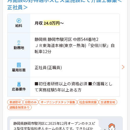
正社員＞
月収
24.0万円
～
給料
静岡県 静岡市駿河区 中原544番地2
ＪＲ東海道本線(東京－熱海)「安倍川駅」自
勤務地
転車12分
正社員(正職員)
雇用形態
■初任者研修以上の資格必須 ■介護職とし
応募要件
て実務経験5年以上ある方
車通勤可
日勤のみ
オープニングスタッフ募集
社会保険完備
交通費支給
退職金制度あり
静岡県静岡市駿河区に2025年12月オープンのホスピ
ス型住宅型有料老人ホームの求人です。できたばか