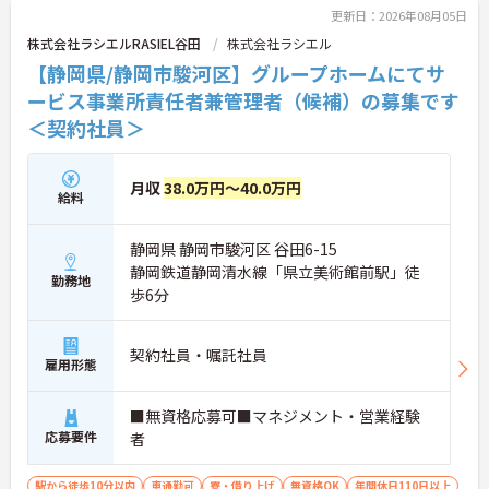
更新日：2026年08月05日
株式会社ラシエルRASIEL谷田
株式会社ラシエル
【静岡県/静岡市駿河区】グループホームにてサ
ービス事業所責任者兼管理者（候補）の募集です
＜契約社員＞
月収
38.0万円～40.0万円
給料
静岡県 静岡市駿河区 谷田6-15
静岡鉄道静岡清水線「県立美術館前駅」徒
勤務地
歩6分
契約社員・嘱託社員
雇用形態
■無資格応募可■マネジメント・営業経験
応募要件
者
駅から徒歩10分以内
車通勤可
寮・借り上げ
無資格OK
年間休日110日以上