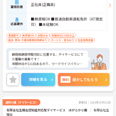
・施設内には看護師が24時間常駐しており、急変時
正社員(正職員)
雇用形態
の対応や専門的な医療処置は看護師が担当するため
負担が減ります
・介護スタッフと看護スタッフの比率が1対1で相談
■無資格OK ■普通自動車運転免許（AT限定
しやすく、初任者研修や実務者研修からでも着実に
応募要件
可） ■未経験OK
専門性を高められます
＜残業月7時間以下で身体の負担を軽減！＞
・常勤で働くスタッフの比率が90パーセント以上と
車通勤可
無資格OK
日勤のみ
年間休日110日以上
高く、急なシフト変更や無理な長時間勤務が発生し
産休･育休･介護休暇取得実績あり
ボーナス・賞与あり
社会保険完備
にくい人員体制です
・訪問スケジュールに沿って施設内でのケアを行う
ため、月平均の残業時間は5時間から7時間程度とか
静岡県静岡市駿河区に位置する、デイサービスにて
なり少なめに抑えられます
介護職の募集です！
・夜勤明けの翌日は原則としてお休みとなるシフト
年間休日が111日あるので、ワークライフバランス
編成が組まれており、しっかりと休息を取りながら
が叶います☆
長期的な就業が可能です
また、マイカー通勤可能なので通勤らくらくです◎
＜評価制度でキャリアアップ＞
ご興味のある方には、面接対策ポイントなど、さら
詳細を見る
無料
紹介してもらう
・介護福祉士や初任者研修などの資格や実務経験、
に詳細をお話しいたしますのでお気軽にご相談くだ
夜勤回数がしっかりと給与に反映されるためモチベ
さい！
ーションを維持できます
・年次を問わずリーダーや主任などのマネジメント
職へ昇格する事例も多数あり、腰を据えて長期的な
通所介護（デイサービス）
更新日：2026年07月13日
キャリア形成が可能です
有限会社生陽会認知症対応型デイサービス ほがらか小鹿
有限会社生
陽会