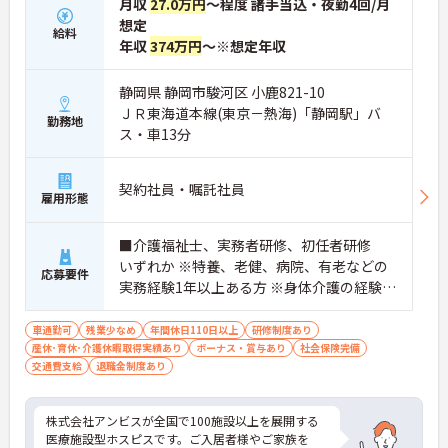
月収
27.0万円
～程度 諸手当込・夜勤4回/月
想定
給料
年収
374万円
～※想定年収
静岡県 静岡市駿河区 小鹿821-10
ＪＲ東海道本線(東京－熱海)「静岡駅」バ
勤務地
ス・車13分
契約社員・嘱託社員
雇用形態
■介護福祉士、実務者研修、初任者研修
いずれか ※特養、老健、病院、有老などの
応募要件
実務経験1年以上ある方 ※身体介護の経験年
以上ある方、機械浴の使用の経験のある方
歓迎
車通勤可
残業少なめ
年間休日110日以上
研修制度あり
産休･育休･介護休暇取得実績あり
ボーナス・賞与あり
社会保険完備
交通費支給
退職金制度あり
株式会社アンビスが全国で100施設以上を展開する
医療施設型ホスピスです。ご入居者様やご家族を