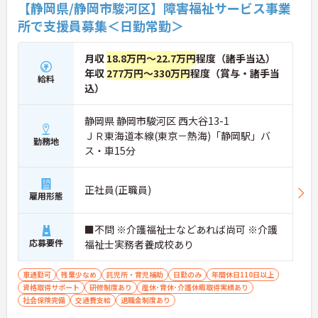
【静岡県/静岡市駿河区】障害福祉サービス事業
所で支援員募集＜日勤常勤＞
月収
18.8万円～22.7万円
程度（諸手当込）
年収
277万円～330万円
程度（賞与・諸手当
給料
込）
静岡県 静岡市駿河区 西大谷13-1
ＪＲ東海道本線(東京－熱海)「静岡駅」バ
勤務地
ス・車15分
正社員(正職員)
雇用形態
■不問 ※介護福祉士などあれば尚可 ※介護
応募要件
福祉士実務者養成校あり
車通勤可
残業少なめ
託児所・育児補助
日勤のみ
年間休日110日以上
資格取得サポート
研修制度あり
産休･育休･介護休暇取得実績あり
社会保険完備
交通費支給
退職金制度あり