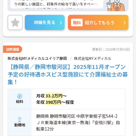
りの新しい施設と、好条件の給与で高いモチベーシ
ョンを保ちながら勤務することができます。
終末期の患者様やご家族に寄り添い「その人らしい
最期を支える」という看護師としての本質的な役割
詳細を見る
無料
紹介してもらう
を実感できる場です。医療的ケアだけでなく、精神
的・社会的なサポートも重視されるため、患者さん
やご家族と深く関わり、信頼関係を築けることがや
りがいになります。ご興味のある方には、面接対策
ポイントなど、さらに詳細をご案内しますのでお気
訪問看護
更新日：2026年07月30日
軽にご相談ください！
株式会社MYメディカルユイリア静岡
株式会社MYメディカル
【静岡県／静岡市駿河区】2025年11月オープン
予定の好待遇ホスピス型施設にて介護福祉士の募
集！
月収
33.2万円
～
給料
年収
398万円
～程度
静岡県 静岡市駿河区 中原字東蛭子宮544-2
ＪＲ東海道本線(東京－熱海)「安倍川駅」自
勤務地
転車12分