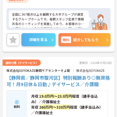
全国に367拠点以上を展開する大手グループが運営
するグループホームです。毎朝スタッフ全員で情報
共有のミーティングを実施しており、お客様の小さ
な変化をチーム全体で把握できるため、困った時も
すぐに相談できる安心の体制が整っています。待遇
面では、賞与年2回に加え、日々の努力や売上への
詳細を見る
無料
紹介してもらう
寄与を評価する特別報酬が支給されるため、高いモ
チベーションを保ちながら勤務できる環境です。さ
らに、清潔感があれば髪色やネイルなどの規定がな
く、ご自身の個性を大切にしながら自分らしいスタ
イルで働くことができます。認知症ケアの専門性を
通所介護（デイサービス）
更新日：2026年07月28日
高めたい方にも最適な環境であり、手厚い研修体制
株式会社SOYOKAZE静岡ケアセンターそよ風
株式会社SOYOKAZE
を通じて働きながらスキルアップを目指すことも可
能です。年間17日のリフレッシュ休暇や定年後の再
【静岡県／静岡市駿河区】特別報酬あり◎無資格
雇用制度など、長期的にキャリアを描ける福利厚生
可！月9日休＆日勤♪デイサービス／介護職
も大きな魅力です。
★おすすめPOINT★
月収
19.0万円～23.0万円
程度（諸手当込
【チーム全体で情報を共有し、一人で抱え込まずに
み）／介護福祉士
働ける環境です】
給料
年収
260万円～320万円
程度（諸手当込み）
・毎朝スタッフ全員で情報共有のミーティングを実
／介護福祉士
施しているため、お客様の変化や業務連絡を細やか