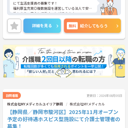
にて生活支援員の募集です！
福利厚生充実◎複数施設を運営している法人で安定
性もあり、安心して働くことができます。
年間休日120日以上としっかりお休みも取得できる
ので、ワークライフバランスを大切にしたい方にオ
詳細を見る
無料
紹介してもらう
ススメです◎
ご興味のある方には、面接対策ポイントなど、さら
に詳細をお話しいたしますのでお気軽にご相談くだ
さい！
訪問看護
更新日：2026年08月05日
株式会社MYメディカルユイリア静岡
株式会社MYメディカル
【静岡県／静岡市駿河区】2025年11月オープン
予定の好待遇ホスピス型施設にて介護士管理者の
募集！