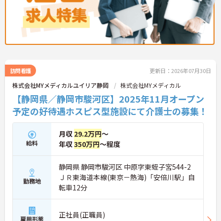
訪問看護
更新日：2026年07月30日
株式会社MYメディカルユイリア静岡
株式会社MYメディカル
【静岡県／静岡市駿河区】2025年11月オープン
予定の好待遇ホスピス型施設にて介護士の募集！
月収
29.2万円
～
給料
年収
350万円
～程度
静岡県 静岡市駿河区 中原字東蛭子宮544-2
ＪＲ東海道本線(東京－熱海)「安倍川駅」自
勤務地
転車12分
正社員(正職員)
雇用形態