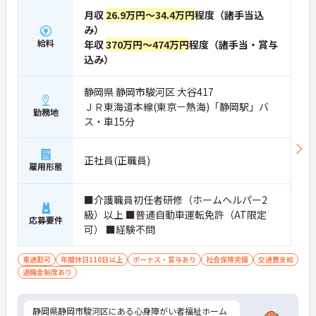
月収
26.9万円～34.4万円
程度（諸手当込
み）
給料
年収
370万円～474万円
程度（諸手当・賞与
込み）
静岡県 静岡市駿河区 大谷417
ＪＲ東海道本線(東京－熱海)「静岡駅」バ
勤務地
ス・車15分
正社員(正職員)
雇用形態
■介護職員初任者研修（ホームヘルパー2
級）以上 ■普通自動車運転免許（AT限定
応募要件
可） ■経験不問
車通勤可
年間休日110日以上
ボーナス・賞与あり
社会保険完備
交通費支給
退職金制度あり
静岡県静岡市駿河区にある心身障がい者福祉ホーム