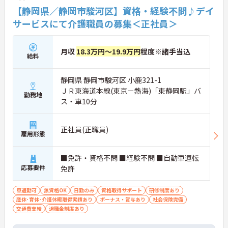
【静岡県／静岡市駿河区】資格・経験不問♪デイ
サービスにて介護職員の募集＜正社員＞
月収
18.3万円～19.9万円
程度※諸手当込
給料
静岡県 静岡市駿河区 小鹿321-1
ＪＲ東海道本線(東京－熱海)「東静岡駅」バ
勤務地
ス・車10分
正社員(正職員)
雇用形態
■免許・資格不問 ■経験不問 ■自動車運転
応募要件
免許
車通勤可
無資格OK
日勤のみ
資格取得サポート
研修制度あり
産休･育休･介護休暇取得実績あり
ボーナス・賞与あり
社会保険完備
交通費支給
退職金制度あり