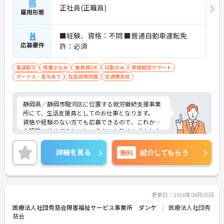
正社員(正職員)
雇用形態
■経験、資格：不問 ■普通自動車運転免
応募要件
許：必須
車通勤可
残業少なめ
無資格OK
日勤のみ
資格取得サポート
ボーナス・賞与あり
社会保険完備
交通費支給
静岡県／静岡市駿河区に位置する就労継続支援事業
所にて、生活支援員としてのお仕事となります。
資格や経験のない方でも応募できるので、これから
介護職を始めてみたいという方にお勧めの求人とな
っております◎マイカー通勤や自転車通勤可能とな
っており、無料駐車場を完備しておりますので、通
詳細を見る
無料
紹介してもらう
勤の際は心配いりません！
ご興味ある方は面接ポイントをお伝えしますので、
お気軽にお問い合わせください♪
更新日：2026年08月05日
医療法人社団秀慈会障害福祉サービス事業所 ダンケ
医療法人社団秀
慈会