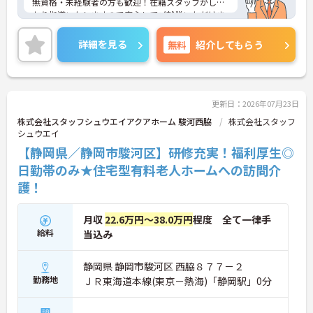
無資格・未経験者の方も歓迎！在籍スタッフがしっ
かり指導いたしますので安心してご就業いただけま
す！
施設の見学からも可能です◎
詳細を見る
無料
紹介してもらう
ご興味をお持ちの方はお気軽にお問合せ下さい。
更新日：2026年07月23日
株式会社スタッフシュウエイアクアホーム 駿河西脇
株式会社スタッフ
シュウエイ
【静岡県／静岡市駿河区】研修充実！福利厚生◎
日勤帯のみ★住宅型有料老人ホームへの訪問介
護！
月収
22.6万円～38.0万円
程度 全て一律手
給料
当込み
静岡県 静岡市駿河区 西脇８７７－２
勤務地
ＪＲ東海道本線(東京－熱海)「静岡駅」0分