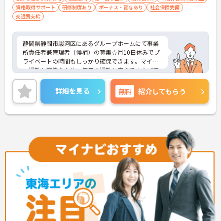
資格取得サポート
研修制度あり
ボーナス・賞与あり
社会保険完備
交通費支給
静岡県静岡市駿河区にあるグループホームにて事業
所責任者兼管理者（候補）の募集☆月10日休みでプ
ライベートの時間もしっかり確保できます。マイカ
ー通勤も可能なため、毎日の通勤も安心です♪ご興
味のある方には、面接対策ポイントなど、さらに詳
細をご案内しますのでお気軽にご相談ください！
詳細を見る
無料
紹介してもらう