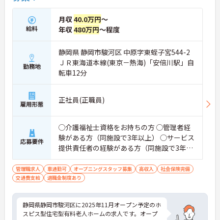
月収
40.0万円
～
給料
年収
480万円
～程度
静岡県 静岡市駿河区 中原字東蛭子宮544-2
ＪＲ東海道本線(東京－熱海)「安倍川駅」自
勤務地
転車12分
正社員(正職員)
雇用形態
◯介護福祉士資格をお持ちの方 ◯管理者経
験がある方（同施設で3年以上） ◯サービス
応募要件
提供責任者の経験がある方（同施設で3年以
上） ◯訪問介護経験がある方 ◯PCスキル
（PC操作、Word・Excel※初級レベル以
管理職求人
車通勤可
オープニングスタッフ募集
高収入
社会保険完備
交通費支給
退職金制度あり
上）
静岡県静岡市駿河区に2025年11月オープン予定のホ
スピス型住宅型有料老人ホームの求人です。オープ