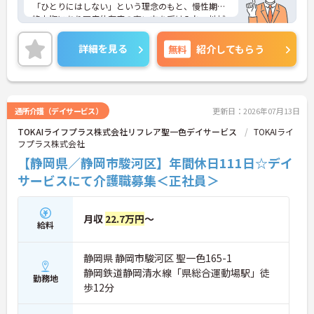
「ひとりにはしない」という理念のもと、慢性期や
終末期にあり医療依存度の高い方を受け入れ、地域
医療を支える社会的意義の高い事業を推進していま
す。現場には看護師が24時間常駐しています。急変
詳細を見る
無料
紹介してもらう
時の対応や医療行為は看護師が担当するため、初任
者研修や実務者研修の方も食事介助や入浴介助など
の生活を支えるケアに専念できる環境です。多職種
で情報を共有し、一人で判断を抱え込まないチーム
連携の体制がしっかりと整っています。働き方の面
通所介護（デイサービス）
更新日：2026年07月13日
では、夜勤明けの翌日が原則として公休となるほ
TOKAIライフプラス株式会社リフレア聖一色デイサービス
TOKAIライ
か、月平均の残業時間も5時間から7時間程度とかな
フプラス株式会社
り少なめです。常勤スタッフの比率が90パーセント
を超えているため急な勤務変更が発生しにくく、あ
【静岡県／静岡市駿河区】年間休日111日☆デイ
らかじめ決められた訪問予定表に沿って規則正しく
サービスにて介護職募集＜正社員＞
働けます。入職後は現場スタッフによるお一人おひ
とりに合わせた個別のOJT研修が実施されます。eラ
ーニングも導入されており、多職種と連携しながら
月収
22.7万円
～
専門性を着実に深めていける環境が用意されていま
給料
す。
静岡県 静岡市駿河区 聖一色165-1
★おすすめPOINT★
＜個別ＯＪＴとチーム連携で着実に成長！＞
静岡鉄道静岡清水線「県総合運動場駅」徒
勤務地
・入職後はお一人おひとりの習熟度に合わせた個別
歩12分
のＯＪＴ研修を実施し、ｅラーニングを用いた学習
の機会も提供されます