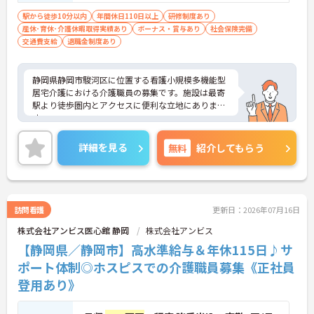
駅から徒歩10分以内
年間休日110日以上
研修制度あり
産休･育休･介護休暇取得実績あり
ボーナス・賞与あり
社会保険完備
交通費支給
退職金制度あり
静岡県静岡市駿河区に位置する看護小規模多機能型
居宅介護における介護職員の募集です。施設は最寄
駅より徒歩圏内とアクセスに便利な立地にありま
す。
福利厚生が充実しています。働きやすい環境が整っ
ており、安心して長くご勤務いただけます。また、
詳細を見る
無料
紹介してもらう
年間休日115日もあり、プライベートを大切にしな
がらご勤務いただけます。
ご興味のある方には、面接対策ポイントなど、さら
に詳細をご案内しますのでお気軽にご相談くださ
い！
訪問看護
更新日：2026年07月16日
株式会社アンビス医心館 静岡
株式会社アンビス
【静岡県／静岡市】高水準給与＆年休115日♪サ
ポート体制◎ホスピスでの介護職員募集《正社員
登用あり》