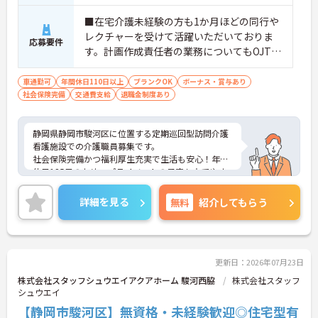
しの良い職場となっており、平均勤続年数7.2年とい
う高い定着率につながっています。
■在宅介護未経験の方も1か月ほどの同行や
レクチャーを受けて活躍いただいておりま
応募要件
【勤務時間内に受講できる資格取得支援制度によ
す。計画作成責任者の業務についてもOJTで
り、確実なキャリアアップが目指せます】
のレクチャーとすぐに相談ができる環境が
・介護職から生活相談員やケアマネジャー、施設長
あるためご安心ください。
車通勤可
年間休日110日以上
ブランクOK
ボーナス・賞与あり
へと進む多彩なキャリアパスが用意されており、長
社会保険完備
交通費支給
退職金制度あり
期的な目標を持って成長できます。
・資格取得に向けた研修や講習は勤務時間内で受講
できる場合が多く、プライベートの負担を抑えなが
静岡県静岡市駿河区に位置する定期巡回型訪問介護
ら着実に専門性を高められます。
看護施設での介護職員募集です。
社会保険完備かつ福利厚生充実で生活も安心！年間
【リフレッシュ休暇17日や自由な身だしなみ規定
休日125日のため、プライベートの予定も立てやす
で、自分らしく無理なく続けられる体制です】
く、両立が可能！
・年間107日の休日に加えて年間17日のリフレッシ
ご興味のある方はご面接のポイントをお伝えいたし
ュ休暇が支給されるため、しっかりと休息を取りな
詳細を見る
無料
紹介してもらう
ますので、お気軽にご相談ください。
がらオンオフのメリハリをつけて働けます。
・髪色やネイルなどが原則自由となっており、定年
■ 医療と生活をトータルで支援
65歳・再雇用70歳までの継続雇用制度のもとで、ご
自身のスタイルを保ちながら末永く活躍できます。
幅広い経験を積みたい方にぴったりです。
更新日：2026年07月23日
・訪問介護×訪問看護の連携体制
株式会社スタッフシュウエイアクアホーム 駿河西脇
株式会社スタッフ
・定期訪問＋緊急時対応で多様なケースに関われる
シュウエイ
・オペレーターを介した判断・連携スキルも身につ
【静岡市駿河区】無資格・未経験歓迎◎住宅型有
く