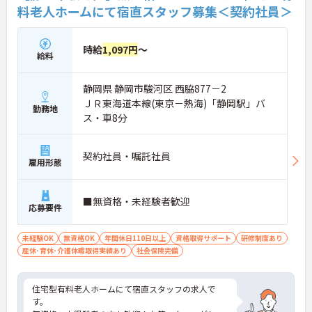
→ 一歩踏み込んだ在宅ケア経験ができます
料老人ホームにて宿直スタッフ募集＜契約社員＞
■ 地域密着で深く関われるやりがい
時給
1,097円
～
給料
利用者の暮らしに寄り添えます。
・巡回を通じ生活背景まで把握しやすい
・継続的に関わることで信頼関係を構築
静岡県 静岡市駿河区 西脇877－2
・地域の中で役割が明確なサービス
ＪＲ東海道本線(東京－熱海)「静岡駅」バ
→ 「その人らしい生活」を支える実感あり
勤務地
ス・車8分
■ 主体的に関われるケア体制
契約社員・嘱託社員
やりがい重視の方にもおすすめです。
雇用形態
・介護職が計画作成に関わる仕組み
・サービスの組み合わせを調整し個別対応
・多職種連携でチーム医療を実践
■無資格・未経験者歓迎
応募要件
→ 自分の考えを活かしながら働けます
未経験OK
無資格OK
年間休日110日以上
資格取得サポート
研修制度あり
産休･育休･介護休暇取得実績あり
社会保険完備
住宅型有料老人ホームにて宿直スタッフの求人で
す。