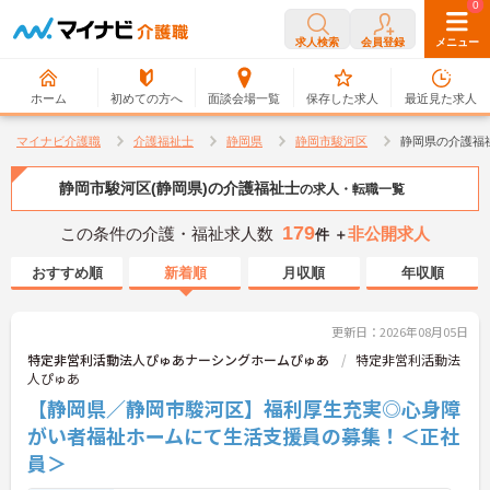
0
0
求人検索
会員登録
メニュー
ホーム
初めての方へ
面談会場一覧
保存した求人
最近見た求人
マイナビ介護職
介護福祉士
静岡県
静岡市駿河区
静岡県の介護福
静岡市駿河区(静岡県)の介護福祉士
の求人・転職一覧
179
この条件の介護・福祉求人数
非公開求人
件 ＋
おすすめ順
新着順
月収順
年収順
更新日：2026年08月05日
特定非営利活動法人ぴゅあナーシングホームぴゅあ
特定非営利活動法
人ぴゅあ
【静岡県／静岡市駿河区】福利厚生充実◎心身障
がい者福祉ホームにて生活支援員の募集！＜正社
員＞