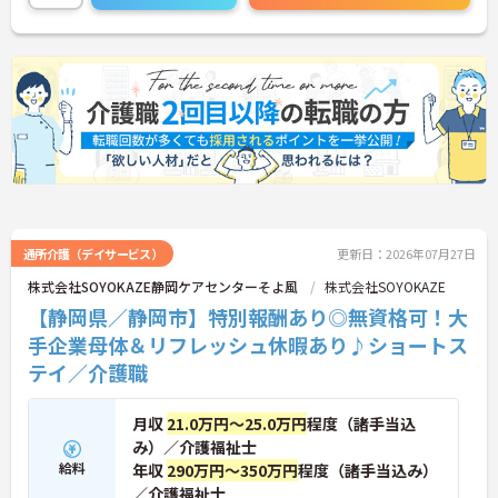
・勤務時間内で受講可能な資格取得サポートが整備
っかり還元されるため、高いモチベーションを維持
されているため、働きながら着実に認知症ケアの専
しながら業務に取り組めます。残業は少なく、月9日
門性を磨けます。
の公休に加えて年間17日のリフレッシュ休暇も用意
・65歳の定年後も70歳まで勤務可能な再雇用制度が
されており、プライベートの時間を大切にできる環
設けられており、一つの職場で安定して長く活躍し
境です。定年65歳以降も再雇用制度により70歳まで
続けることが可能です。
勤務可能であり、退職金制度も完備されているな
ど、長期的に安定したキャリアを築いていける職場
です。入社後はOJTによる丁寧なフォロー体制があ
り、資格取得支援制度も活用しながら更なるスキル
アップを目指せます。
★おすすめPOINT★
【賞与とは別に特別報酬が支給され、収入アップが
期待できます】
通所介護（デイサービス）
更新日：2026年07月27日
・日々の施設運営への貢献やチームワークが多角的
株式会社SOYOKAZE静岡ケアセンターそよ風
株式会社SOYOKAZE
に評価されるため、目に見える形で還元されます。
【静岡県／静岡市】特別報酬あり◎無資格可！大
・努力がダイレクトに評価へつながる制度により、
仕事へのモチベーションを高めながら働けます。
手企業母体＆リフレッシュ休暇あり♪ショートス
テイ／介護職
【チームでの情報共有が徹底されており、安心して
業務に取り組める体制です】
・毎朝スタッフ全員でミーティングを行い、お客様
月収
21.0万円～25.0万円
程度（諸手当込
の体調や業務連絡を細やかに共有する仕組みがあり
み）／介護福祉士
ます。
給料
年収
290万円～350万円
程度（諸手当込み）
・多職種連携で職種を超えて相談しやすい雰囲気の
／介護福祉士
もと、困った時もすぐにお互いをフォローし合えま