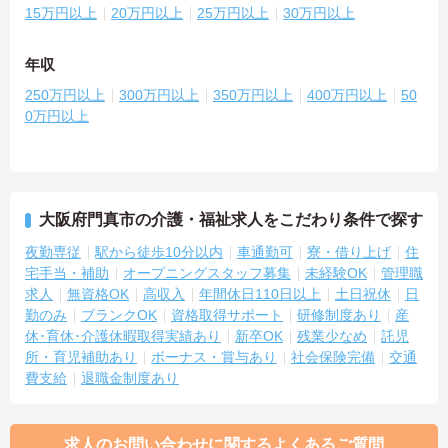
15万円以上
20万円以上
25万円以上
30万円以上
年収
250万円以上
300万円以上
350万円以上
400万円以上
50
0万円以上
大阪府門真市の介護・福祉求人をこだわり条件で探す
夜勤専従
駅から徒歩10分以内
車通勤可
寮・借り上げ
住
宅手当・補助
オープニングスタッフ募集
未経験OK
管理職
求人
無資格OK
高収入
年間休日110日以上
土日祝休
日
勤のみ
ブランクOK
資格取得サポート
研修制度あり
産
休･育休･介護休暇取得実績あり
新卒OK
残業少なめ
託児
所・育児補助あり
ボーナス・賞与あり
社会保険完備
交通
費支給
退職金制度あり
求人のお問い合わせに関するよくあるご質問