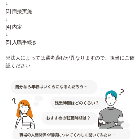
↓
[3] 面接実施
↓
[4] 内定
↓
[5] 入職手続き
※法人によっては選考過程が異なりますので、担当にご確
認ください