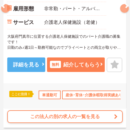
雇用形態
非常勤・パート・アルバイト
サービス
介護老人保健施設（老健）
大阪府門真市に位置する介護老人保健施設でのパート介護職の募集
です！
日勤のみ♪週1日～勤務可能なのでプライベートとの両立が取りやす
い環境です！
興味をお持ちの方はお気軽にお問い合わせ下さい！さらに詳細など
お伝えします！
詳細を見る
紹介してもらう
無料
ここに注目！
日勤のみ
年間休日110日以上
車通勤可
産休･育休･介護休暇取得実績あり
ブランクOK
産休･育休･介護
この法人の別の求人の一覧を見る