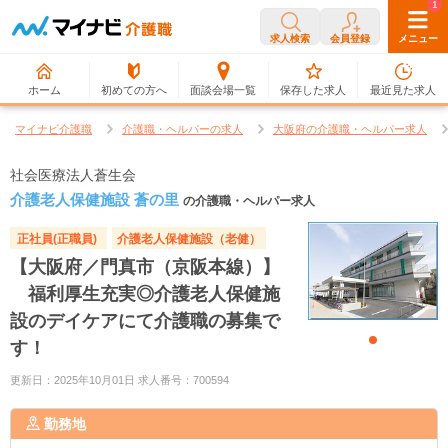
0
1
求人検索
会員登録
メニュー
ホーム
初めての方へ
面談会場一覧
保存した求人
最近見た求人
マイナビ介護職
介護職・ヘルパーの求人
大阪府の介護職・ヘルパー求人
社会医療法人蒼生会
介護老人保健施設 蒼の里
の介護職・ヘルパー求人
正社員(正職員)
介護老人保健施設（老健）
【大阪府／門真市（京阪本線）】
福利厚生充実◎介護老人保健施
設のデイケアにて介護職の募集で
す！
更新日：2025年10月01日 求人番号：700594
勤務地