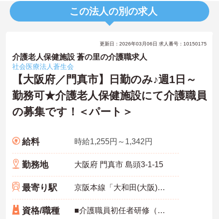
この法人の別の求人
更新日：2026年03月06日 求人番号：10150175
介護老人保健施設 蒼の里の介護職求人
社会医療法人蒼生会
【大阪府／門真市】日勤のみ♪週1日～
勤務可★介護老人保健施設にて介護職員
の募集です！＜パート＞
給料
時給1,255円～1,342円
勤務地
大阪府 門真市 島頭3-1-15
最寄り駅
京阪本線「大和田(大阪)駅」バス・車10分
資格/職種
■介護職員初任者研修（ヘルパー2級）以上、介護福祉士 いずれか必須 ■経験必須