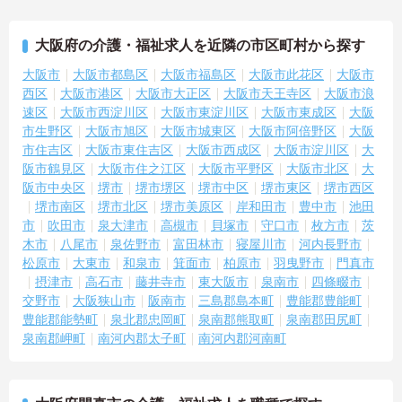
大阪府の介護・福祉求人を近隣の市区町村から探す
大阪市
大阪市都島区
大阪市福島区
大阪市此花区
大阪市
西区
大阪市港区
大阪市大正区
大阪市天王寺区
大阪市浪
速区
大阪市西淀川区
大阪市東淀川区
大阪市東成区
大阪
市生野区
大阪市旭区
大阪市城東区
大阪市阿倍野区
大阪
市住吉区
大阪市東住吉区
大阪市西成区
大阪市淀川区
大
阪市鶴見区
大阪市住之江区
大阪市平野区
大阪市北区
大
阪市中央区
堺市
堺市堺区
堺市中区
堺市東区
堺市西区
堺市南区
堺市北区
堺市美原区
岸和田市
豊中市
池田
市
吹田市
泉大津市
高槻市
貝塚市
守口市
枚方市
茨
木市
八尾市
泉佐野市
富田林市
寝屋川市
河内長野市
松原市
大東市
和泉市
箕面市
柏原市
羽曳野市
門真市
摂津市
高石市
藤井寺市
東大阪市
泉南市
四條畷市
交野市
大阪狭山市
阪南市
三島郡島本町
豊能郡豊能町
豊能郡能勢町
泉北郡忠岡町
泉南郡熊取町
泉南郡田尻町
泉南郡岬町
南河内郡太子町
南河内郡河南町