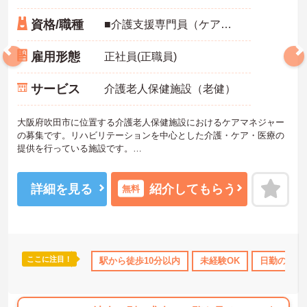
資格/職種
■介護支援専門員（ケアマネジャー） ■未経験・ブランク：可 ■普通自動車運転免許（AT限定可）
雇用形態
正社員(正職員)
サービス
介護老人保健施設（老健）
大阪府吹田市に位置する介護老人保健施設におけるケアマネジャー
の募集です。リハビリテーションを中心とした介護・ケア・医療の
提供を行っている施設です。
勤務時間は日勤のみなので、プライベートとのメリハリのある働き
方が可能です。
ご興味のある方には、面接対策ポイントなど、さらに詳細をお話し
詳細を見る
紹介してもらう
無料
いたしますのでお気軽にご相談ください！
ここに注目！
り
社会保険完備
交通費支給
駅から徒歩10分以内
未経験OK
日勤のみ