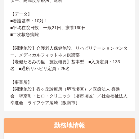
ター、高温度治療法、透析
【データ】
■看護基準：10対１
■平均在院日数：一般21日、療養160日
■二次救急病院
【関連施設】介護老人保健施設、リハビリテーションセンタ
ー、メディカルフィットネス倶楽部
【老健たるみの里 施設概要】基本型 ■入所定員：133
名 ■通所リハビリ定員：25名
【事業所】
【関連施設】香ヶ丘診療所（堺市堺区）／医療法人 喜進
会 堺京町・ヒロ・クリニック（堺市堺区）／社会福祉法人
幸進会 ライフケア尾崎（阪南市）
勤務地情報