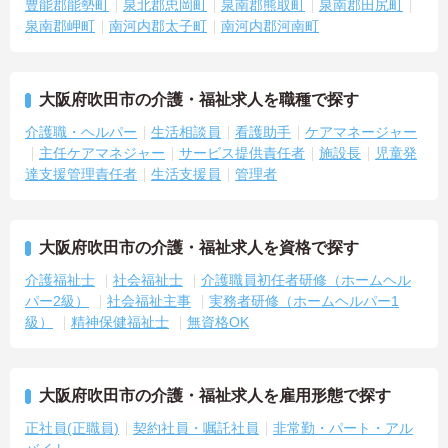
豊能郡能勢町
泉北郡忠岡町
泉南郡熊取町
泉南郡田尻町
泉南郡岬町
南河内郡太子町
南河内郡河南町
大阪府吹田市の介護・福祉求人を職種で探す
介護職・ヘルパー
生活相談員
看護助手
ケアマネージャー
主任ケアマネジャー
サービス提供責任者
施設長
児童発
達支援管理責任者
生活支援員
管理者
大阪府吹田市の介護・福祉求人を資格で探す
介護福祉士
社会福祉士
介護職員初任者研修（ホームヘル
パー2級）
社会福祉主事
実務者研修（ホームヘルパー1
級）
精神保健福祉士
無資格OK
大阪府吹田市の介護・福祉求人を雇用形態で探す
正社員(正職員)
契約社員・嘱託社員
非常勤・パート・アル