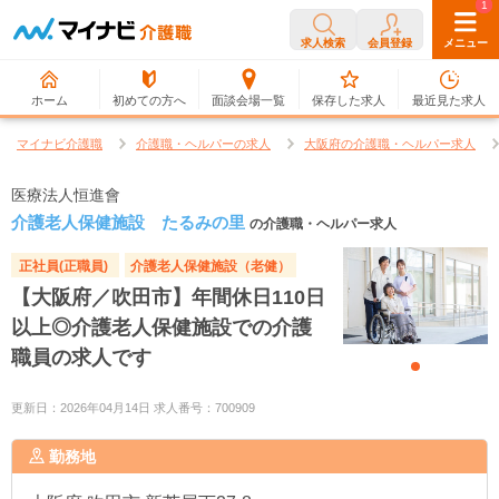
0
1
求人検索
会員登録
メニュー
ホーム
初めての方へ
面談会場一覧
保存した求人
最近見た求人
マイナビ介護職
介護職・ヘルパーの求人
大阪府の介護職・ヘルパー求人
医療法人恒進會
介護老人保健施設 たるみの里
の介護職・ヘルパー求人
正社員(正職員)
介護老人保健施設（老健）
【大阪府／吹田市】年間休日110日
以上◎介護老人保健施設での介護
職員の求人です
更新日：2026年04月14日 求人番号：700909
勤務地