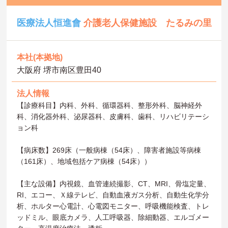
医療法人恒進會
介護老人保健施設 たるみの里
本社(本拠地)
大阪府 堺市南区豊田40
法人情報
【診療科目】内科、外科、循環器科、整形外科、脳神経外
科、消化器外科、泌尿器科、皮膚科、歯科、リハビリテーシ
ョン科
【病床数】269床（一般病棟（54床）、障害者施設等病棟
（161床）、地域包括ケア病棟（54床））
【主な設備】内視鏡、血管連続撮影、CT、MRI、骨塩定量、
RI、エコー、Ｘ線テレビ、自動血液ガス分析、自動生化学分
析、ホルター心電計、心電図モニター、呼吸機能検査、トレ
ッドミル、眼底カメラ、人工呼吸器、除細動器、エルゴメー