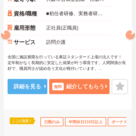
資格/職種
■初任者研修、実務者研修のいずれかをお持ちの方 ■訪問介護のご経験(年数問わず)あれば尚可
雇用形態
正社員(正職員)
サービス
訪問介護
全国に施設展開を行っている東証スタンダード上場の法人です！
定年制がなく長期的に安定した就業が叶う環境です。人間関係が良
好で、職員同士が認め合う文化が根付いています。
ご興味のある方には、面接対策ポイントなど、さらに詳細をご案内
しますのでお気軽にご相談ください！
詳細を見る
紹介してもらう
無料
ここに注目！
研修制度あり
産休･育休･介護休暇取得実績あり
日勤のみ
年間休日110日以上
社会保険完備
ボーナス・賞