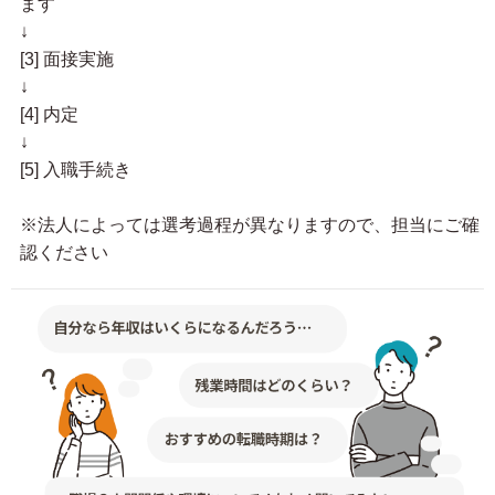
ます
↓
[3] 面接実施
↓
[4] 内定
↓
[5] 入職手続き
※法人によっては選考過程が異なりますので、担当にご確
認ください