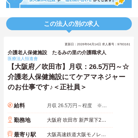
この法人の別の求人
更新日：2026年04月14日 求人番号：9783161
介護老人保健施設 たるみの里の介護職求人
医療法人恒進會
【大阪府／吹田市】月収：26.5万円～☆
介護老人保健施設にてケアマネジャー
のお仕事です♪＜正社員＞
給料
月収 26.5万円～程度 ※諸手当込み
勤務地
大阪府 吹田市 新芦屋下27‐8
最寄り駅
大阪高速鉄道大阪モノレール「宇野辺駅」徒歩9分