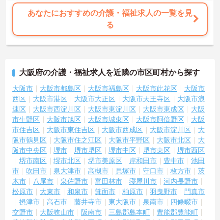
あなたにおすすめの介護・福祉求人の一覧を見
る
大阪府の介護・福祉求人を近隣の市区町村から探す
大阪市
大阪市都島区
大阪市福島区
大阪市此花区
大阪市
西区
大阪市港区
大阪市大正区
大阪市天王寺区
大阪市浪
速区
大阪市西淀川区
大阪市東淀川区
大阪市東成区
大阪
市生野区
大阪市旭区
大阪市城東区
大阪市阿倍野区
大阪
市住吉区
大阪市東住吉区
大阪市西成区
大阪市淀川区
大
阪市鶴見区
大阪市住之江区
大阪市平野区
大阪市北区
大
阪市中央区
堺市
堺市堺区
堺市中区
堺市東区
堺市西区
堺市南区
堺市北区
堺市美原区
岸和田市
豊中市
池田
市
吹田市
泉大津市
高槻市
貝塚市
守口市
枚方市
茨
木市
八尾市
泉佐野市
富田林市
寝屋川市
河内長野市
松原市
大東市
和泉市
箕面市
柏原市
羽曳野市
門真市
摂津市
高石市
藤井寺市
東大阪市
泉南市
四條畷市
交野市
大阪狭山市
阪南市
三島郡島本町
豊能郡豊能町