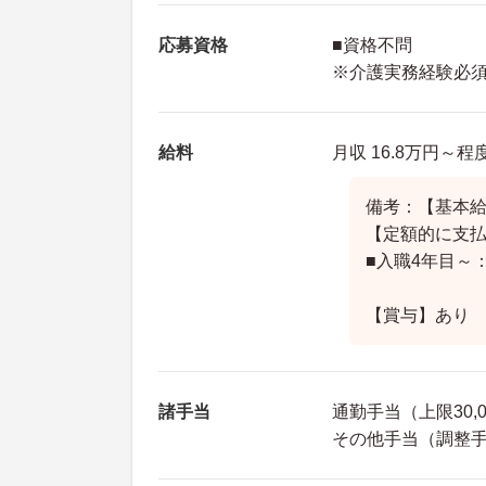
応募資格
■資格不問
※介護実務経験必
給料
月収 16.8万円～
備考：【基本給】
【定額的に支
■入職4年目～：
【賞与】あり 
諸手当
通勤手当（上限30,
その他手当（調整手当