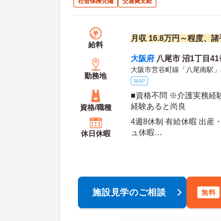
社会保険完備
交通費支給
月収 16.8万円～程度、
給料
大阪府
八尾市 沼1丁目4
大阪市営谷町線「八尾南駅」
勤務地
MAP
■資格不問 ※介護実務経
経験あると尚良
資格/職種
4週8休制 有給休暇 出産
ュ休暇
休日休暇
年間休日日数：105日 初年度有給日数：10日 最
大有給日数：20日
施設見学のご相談
無料