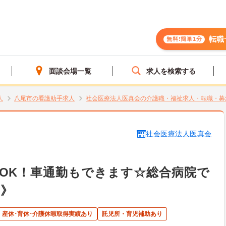
転職
無料!簡単1分
面談会場一覧
求人を検索する
人
八尾市の看護助手求人
社会医療法人医真会の介護職・福祉求人・転職・募
社会医療法人医真会
OK！車通勤もできます☆総合病院で
勤》
産休･育休･介護休暇取得実績あり
託児所・育児補助あり