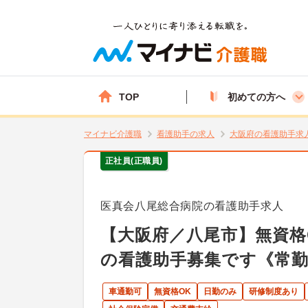
TOP
初めての方へ
マイナビ介護職
看護助手の求人
大阪府の看護助手求
正社員(正職員)
医真会八尾総合病院の看護助手求人
【大阪府／八尾市】無資格
の看護助手募集です《常
車通勤可
無資格OK
日勤のみ
研修制度あり