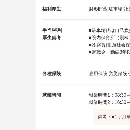
福利厚生
財形貯蓄 駐車場 
手当/福利
■駐車場代は自己負
厚生備考
■院内保育所（別棟
■診察費補助(社会
■退職金：勤続3年
各種保険
雇用保険 労災保険
就業時間
就業時間1：08:30～1
就業時間2：16:30～0
備考：■1ヶ月