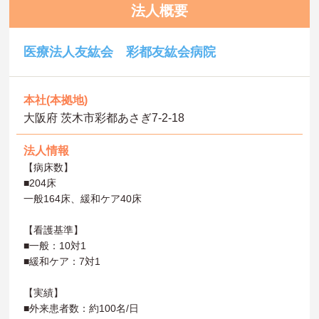
法人概要
医療法人友紘会 彩都友紘会病院
本社(本拠地)
大阪府 茨木市彩都あさぎ7-2-18
法人情報
【病床数】
■204床
一般164床、緩和ケア40床
【看護基準】
■一般：10対1
■緩和ケア：7対1
【実績】
■外来患者数：約100名/日