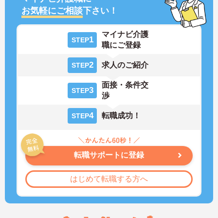
お気軽にご相談
下さい！
マイナビ介護
1
STEP
職にご登録
2
求人のご紹介
STEP
面接・条件交
3
STEP
渉
4
転職成功！
STEP
転職サポートに登録
はじめて転職する方へ