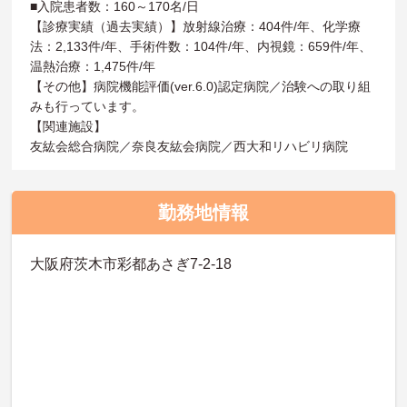
■入院患者数：160～170名/日
【診療実績（過去実績）】放射線治療：404件/年、化学療
法：2,133件/年、手術件数：104件/年、内視鏡：659件/年、
温熱治療：1,475件/年
【その他】病院機能評価(ver.6.0)認定病院／治験への取り組
みも行っています。
【関連施設】
友紘会総合病院／奈良友紘会病院／西大和リハビリ病院
勤務地情報
大阪府茨木市彩都あさぎ7-2-18