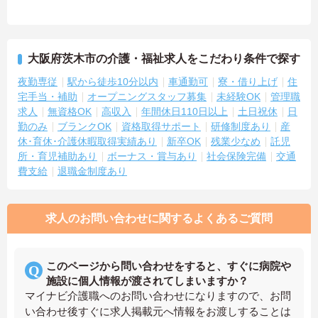
大阪府茨木市の介護・福祉求人をこだわり条件で探す
夜勤専従
駅から徒歩10分以内
車通勤可
寮・借り上げ
住
宅手当・補助
オープニングスタッフ募集
未経験OK
管理職
求人
無資格OK
高収入
年間休日110日以上
土日祝休
日
勤のみ
ブランクOK
資格取得サポート
研修制度あり
産
休･育休･介護休暇取得実績あり
新卒OK
残業少なめ
託児
所・育児補助あり
ボーナス・賞与あり
社会保険完備
交通
費支給
退職金制度あり
求人のお問い合わせに関するよくあるご質問
このページから問い合わせをすると、すぐに病院や
施設に個人情報が渡されてしまいますか？
マイナビ介護職へのお問い合わせになりますので、お問
い合わせ後すぐに求人掲載元へ情報をお渡しすることは