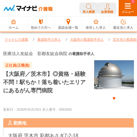
0
1
求人検索
会員登録
メニュー
ホーム
初めての方へ
面談会場一覧
保存した求人
最近見た求人
マイナビ介護職
看護助手の求人
大阪府の看護助手求人
茨木市の看護助
医療法人友紘会 彩都友紘会病院
の看護助手求人
正社員(正職員)
【大阪府／茨木市】◎資格・経験
不問！駅ちか！落ち着いたエリア
にあるがん専門病院
更新日：2026年05月29日 求人番号：9063565
勤務地
大阪府
茨木市 彩都あさぎ7-2-18