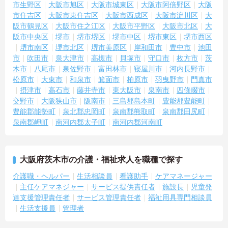
市生野区
大阪市旭区
大阪市城東区
大阪市阿倍野区
大阪
市住吉区
大阪市東住吉区
大阪市西成区
大阪市淀川区
大
阪市鶴見区
大阪市住之江区
大阪市平野区
大阪市北区
大
阪市中央区
堺市
堺市堺区
堺市中区
堺市東区
堺市西区
堺市南区
堺市北区
堺市美原区
岸和田市
豊中市
池田
市
吹田市
泉大津市
高槻市
貝塚市
守口市
枚方市
茨
木市
八尾市
泉佐野市
富田林市
寝屋川市
河内長野市
松原市
大東市
和泉市
箕面市
柏原市
羽曳野市
門真市
摂津市
高石市
藤井寺市
東大阪市
泉南市
四條畷市
交野市
大阪狭山市
阪南市
三島郡島本町
豊能郡豊能町
豊能郡能勢町
泉北郡忠岡町
泉南郡熊取町
泉南郡田尻町
泉南郡岬町
南河内郡太子町
南河内郡河南町
大阪府茨木市の介護・福祉求人を職種で探す
介護職・ヘルパー
生活相談員
看護助手
ケアマネージャー
主任ケアマネジャー
サービス提供責任者
施設長
児童発
達支援管理責任者
サービス管理責任者
福祉用具専門相談員
生活支援員
管理者