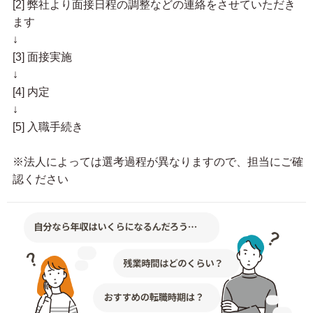
[2] 弊社より面接日程の調整などの連絡をさせていただき
ます
↓
[3] 面接実施
↓
[4] 内定
↓
[5] 入職手続き
※法人によっては選考過程が異なりますので、担当にご確
認ください