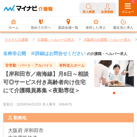
0
1
求人検索
会員登録
メニュー
ホーム
初めての方へ
面談会場一覧
保存した求人
最近見た求人
マイナビ介護職
介護職・ヘルパーの求人
大阪府の介護職・ヘルパー求人
名称非公開 ※詳細はお問合せください
の介護職・ヘルパー求人
非常勤・パート・アルバイト
有料老人ホーム
【岸和田市／南海線】月8日～相談
可◎サービス付き高齢者向け住宅
にて介護職員募集＜夜勤専従＞
更新日：2026年04月22日 求人番号：9064075
勤務地
大阪府
岸和田市