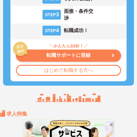
面接・条件交
3
STEP
渉
4
転職成功！
STEP
転職サポートに登録
はじめて転職する方へ
求人特集