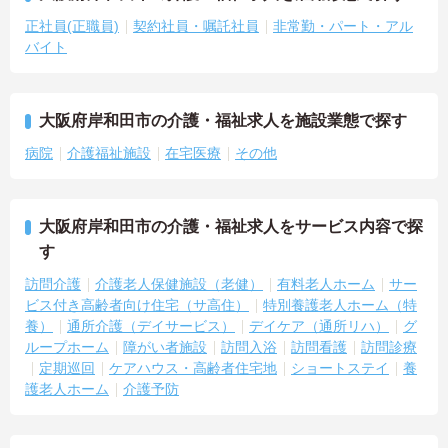
正社員(正職員)
契約社員・嘱託社員
非常勤・パート・アル
バイト
大阪府岸和田市の介護・福祉求人を施設業態で探す
病院
介護福祉施設
在宅医療
その他
大阪府岸和田市の介護・福祉求人をサービス内容で探
す
訪問介護
介護老人保健施設（老健）
有料老人ホーム
サー
ビス付き高齢者向け住宅（サ高住）
特別養護老人ホーム（特
養）
通所介護（デイサービス）
デイケア（通所リハ）
グ
ループホーム
障がい者施設
訪問入浴
訪問看護
訪問診療
定期巡回
ケアハウス・高齢者住宅地
ショートステイ
養
護老人ホーム
介護予防