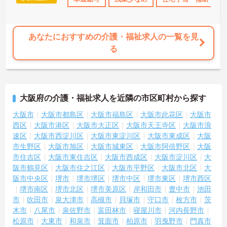
あなたにおすすめの介護・福祉求人の一覧を見
る
大阪府の介護・福祉求人を近隣の市区町村から探す
大阪市
大阪市都島区
大阪市福島区
大阪市此花区
大阪市
西区
大阪市港区
大阪市大正区
大阪市天王寺区
大阪市浪
速区
大阪市西淀川区
大阪市東淀川区
大阪市東成区
大阪
市生野区
大阪市旭区
大阪市城東区
大阪市阿倍野区
大阪
市住吉区
大阪市東住吉区
大阪市西成区
大阪市淀川区
大
阪市鶴見区
大阪市住之江区
大阪市平野区
大阪市北区
大
阪市中央区
堺市
堺市堺区
堺市中区
堺市東区
堺市西区
堺市南区
堺市北区
堺市美原区
岸和田市
豊中市
池田
市
吹田市
泉大津市
高槻市
貝塚市
守口市
枚方市
茨
木市
八尾市
泉佐野市
富田林市
寝屋川市
河内長野市
松原市
大東市
和泉市
箕面市
柏原市
羽曳野市
門真市