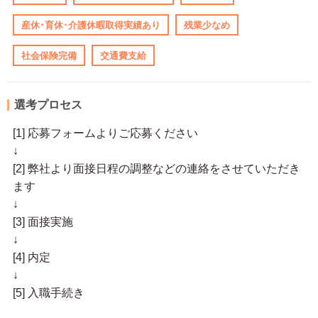
産休･育休･介護休暇取得実績あり
残業少なめ
社会保険完備
交通費支給
選考プロセス
[1] 応募フォームよりご応募ください
↓
[2] 弊社より面接日程の調整などの連絡をさせていただき
ます
↓
[3] 面接実施
↓
[4] 内定
↓
[5] 入職手続き