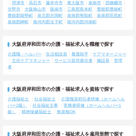
摂津市
高石市
藤井寺市
東大阪市
泉南市
四條畷市
交野市
大阪狭山市
阪南市
三島郡島本町
豊能郡豊能町
豊能郡能勢町
泉北郡忠岡町
泉南郡熊取町
泉南郡田尻町
泉南郡岬町
南河内郡太子町
南河内郡河南町
大阪府岸和田市の介護・福祉求人を職種で探す
介護職・ヘルパー
生活相談員
看護助手
ケアマネージャー
主任ケアマネジャー
サービス提供責任者
施設長
管理
者
大阪府岸和田市の介護・福祉求人を資格で探す
介護福祉士
社会福祉士
介護職員初任者研修（ホームヘル
パー2級）
社会福祉主事
実務者研修（ホームヘルパー1
級）
精神保健福祉士
無資格OK
大阪府岸和田市の介護・福祉求人を雇用形態で探す