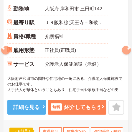
勤務地
大阪府 岸和田市 三田町142
最寄り駅
ＪＲ阪和線(天王寺－和歌山)「久米田駅」バス・車7分
資格/職種
介護福祉士
雇用形態
正社員(正職員)
サービス
介護老人保健施設（老健）
大阪府岸和田市の閑静な住宅地の一角にある、介護老人保健施設で
のお仕事です。
大手法人が母体ということもあり、住宅手当や家族手当などの支給
もあるので安心して長く働くことが出来る環境が整っています。残
業も少なめです◎
興味をお持ちの方はお気軽にお問い合わせ下さい！
詳細を見る
紹介してもらう
無料
ここに注目！
のみ
産休･育休･介護休暇取得実績あり
車通勤可
残業少なめ
ボーナス・賞与あり
住宅手当・補助
社会