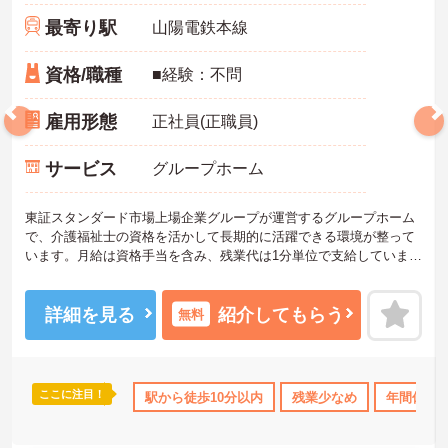
最寄り駅
山陽電鉄本線
資格/職種
■経験：不問
雇用形態
正社員(正職員)
サービス
グループホーム
東証スタンダード市場上場企業グループが運営するグループホーム
で、介護福祉士の資格を活かして長期的に活躍できる環境が整って
います。月給は資格手当を含み、残業代は1分単位で支給していま
す。明確な評価制度により着実な昇給が目指せるほか、ケアマネジ
ャーの受験費用や対策講座を会社がサポートするためキャリアアッ
プにも最適です。お子様の成長に合わせて最大130万円が支給される
詳細を見る
紹介してもらう
無料
ライフイベント手当や65歳定年制など、上場企業グループならでは
の充実した福利厚生が魅力です。1ユニット9名の少人数制で食材宅
配を導入しているため調理の負担が少なく、利用者様とじっくり向
き合うことができます。シフトは毎月希望休を提出でき、連休の相
ここに注目！
K
残業少なめ
住宅手当・補助
駅から徒歩10分以内
託児所・育児補助
残業少なめ
無資格OK
年間休日1
談も可能なためプライベートとの両立もしやすい職場です。
★おすすめPOINT★