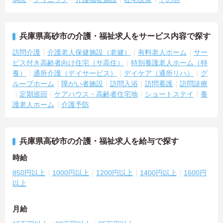
兵庫県高砂市の介護・福祉求人をサービス内容で探す
訪問介護
介護老人保健施設（老健）
有料老人ホーム
サー
ビス付き高齢者向け住宅（サ高住）
特別養護老人ホーム（特
養）
通所介護（デイサービス）
デイケア（通所リハ）
グ
ループホーム
障がい者施設
訪問入浴
訪問看護
訪問診療
定期巡回
ケアハウス・高齢者住宅地
ショートステイ
養
護老人ホーム
介護予防
兵庫県高砂市の介護・福祉求人を給与で探す
時給
850円以上
1000円以上
1200円以上
1400円以上
1600円
以上
月給