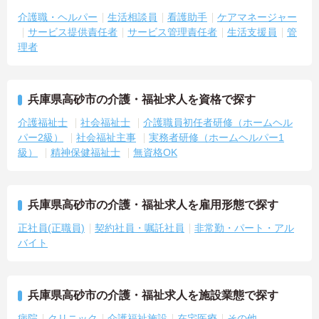
介護職・ヘルパー
生活相談員
看護助手
ケアマネージャー
サービス提供責任者
サービス管理責任者
生活支援員
管
理者
兵庫県高砂市の介護・福祉求人を資格で探す
介護福祉士
社会福祉士
介護職員初任者研修（ホームヘル
パー2級）
社会福祉主事
実務者研修（ホームヘルパー1
級）
精神保健福祉士
無資格OK
兵庫県高砂市の介護・福祉求人を雇用形態で探す
正社員(正職員)
契約社員・嘱託社員
非常勤・パート・アル
バイト
兵庫県高砂市の介護・福祉求人を施設業態で探す
病院
クリニック
介護福祉施設
在宅医療
その他