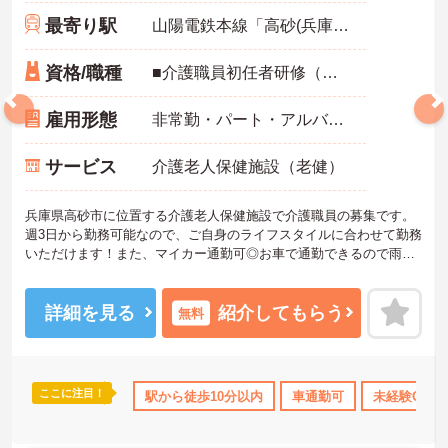
最寄り駅
山陽電鉄本線「高砂(兵庫)駅」徒歩6分
資格/職種
■介護職員初任者研修（ホームヘルパー2級）以上必須 ■経験不問
雇用形態
非常勤・パート・アルバイト
サービス
介護老人保健施設（老健）
兵庫県高砂市に位置する介護老人保健施設で介護職員の募集です。
週3日から勤務可能なので、ご自身のライフスタイルに合わせて勤務
いただけます！また、マイカー通勤可◎お車で通勤できるので雨の
日も安心です♪ご興味のある方はご面接のポイントお伝えしますので
ご気軽にお問い合わせください。
詳細を見る
紹介してもらう
無料
ここに注目！
み
ボーナス・賞与あり
駅から徒歩10分以内
社会保険完備
車通勤可
未経験OK