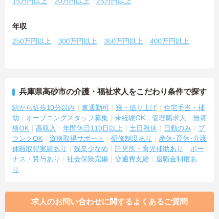
15万円以上
20万円以上
25万円以上
年収
250万円以上
300万円以上
350万円以上
400万円以上
兵庫県高砂市の介護・福祉求人をこだわり条件で探す
駅から徒歩10分以内
車通勤可
寮・借り上げ
住宅手当・補
助
オープニングスタッフ募集
未経験OK
管理職求人
無資
格OK
高収入
年間休日110日以上
土日祝休
日勤のみ
ブ
ランクOK
資格取得サポート
研修制度あり
産休･育休･介護
休暇取得実績あり
残業少なめ
託児所・育児補助あり
ボー
ナス・賞与あり
社会保険完備
交通費支給
退職金制度あ
り
求人のお問い合わせに関するよくあるご質問