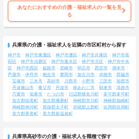
【上場企業グループの安定した待遇と評価】
あなたにおすすめの介護・福祉求人の一覧を見
・明確な評価制度で最大年1万円の昇給が可能です
る
・お子様の成長を応援するライフイベント手当があります
・残業代は1分単位でしっかりと支給しています
【資格を活かして負担なく働ける環境】
・食材宅配を導入しており調理の負担が少なくなっています
兵庫県の介護・福祉求人を近隣の市区町村から探す
・1ユニット9名の少人数制でじっくりケアに取り組めます
・夜間も他スタッフと協力しやすく施設長にも相談できます
神戸市
神戸市東灘区
神戸市灘区
神戸市兵庫区
神戸市長
田区
神戸市須磨区
神戸市垂水区
神戸市北区
神戸市中央
【手厚いサポートで広がるキャリアパス】
区
神戸市西区
姫路市
尼崎市
明石市
西宮市
洲本市
・ケアマネジャーの受験費用や講座を会社が負担しています
芦屋市
伊丹市
相生市
豊岡市
加古川市
赤穂市
西脇市
・独自の社内認定資格制度で段階的にスキルを磨けます
宝塚市
三木市
高砂市
川西市
小野市
三田市
加西市
・65歳定年後も再雇用制度で70代まで長く活躍できます
丹波篠山市
養父市
丹波市
南あわじ市
朝来市
淡路市
宍粟市
加東市
たつの市
川辺郡猪名川町
多可郡多可町
加古郡稲美町
加古郡播磨町
神崎郡市川町
神崎郡福崎町
神崎郡神河町
揖保郡太子町
赤穂郡上郡町
佐用郡佐用町
美方郡香美町
美方郡新温泉町
兵庫県高砂市の介護・福祉求人を職種で探す