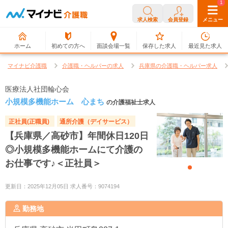
0
1
求人検索
会員登録
メニュー
ホーム
初めての方へ
面談会場一覧
保存した求人
最近見た求人
マイナビ介護職
介護職・ヘルパーの求人
兵庫県の介護職・ヘルパー求人
医療法人社団輪心会
小規模多機能ホーム 心まち
の介護福祉士求人
正社員(正職員)
通所介護（デイサービス）
【兵庫県／高砂市】年間休日120日
◎小規模多機能ホームにて介護の
お仕事です♪＜正社員＞
更新日：2025年12月05日 求人番号：9074194
勤務地