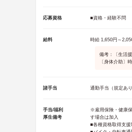
応募資格
■資格・経験不問
給料
時給 1,650円～2,0
備考：〔生活援助
〔身体介助〕時給
諸手当
通勤手当（規定あ
手当/福利
※雇用保険・健康
厚生備考
す場合は加入
■各種資格取得支援
■バイク・自転車通