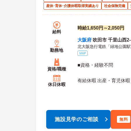
産休･育休･介護休暇取得実績あり
社会保険完備
時給1,650円～2,050円
給料
大阪府
吹田市 千里山西2-1
北大阪急行電鉄「緑地公園駅
勤務地
MAP
■資格・経験不問
資格/職種
有給休暇 出産・育児休暇
休日休暇
施設見学のご相談
無料