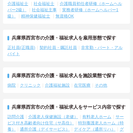
介護福祉士
社会福祉士
介護職員初任者研修（ホームヘル
パー2級）
社会福祉主事
実務者研修（ホームヘルパー1
級）
精神保健福祉士
無資格OK
兵庫県西宮市の介護・福祉求人を雇用形態で探す
正社員(正職員)
契約社員・嘱託社員
非常勤・パート・アル
バイト
兵庫県西宮市の介護・福祉求人を施設業態で探す
病院
クリニック
介護福祉施設
在宅医療
その他
兵庫県西宮市の介護・福祉求人をサービス内容で探す
訪問介護
介護老人保健施設（老健）
有料老人ホーム
サー
ビス付き高齢者向け住宅（サ高住）
特別養護老人ホーム（特
養）
通所介護（デイサービス）
デイケア（通所リハ）
グ