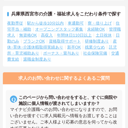
兵庫県西宮市の介護・福祉求人をこだわり条件で探す
夜勤専従
駅から徒歩10分以内
車通勤可
寮・借り上げ
住
宅手当・補助
オープニングスタッフ募集
未経験OK
管理職
求人
無資格OK
高収入
年間休日110日以上
土日祝休
日
勤のみ
ブランクOK
資格取得サポート
研修制度あり
産
休･育休･介護休暇取得実績あり
新卒OK
残業少なめ
託児
所・育児補助あり
ボーナス・賞与あり
社会保険完備
交通
費支給
退職金制度あり
求人のお問い合わせに関するよくあるご質問
このページから問い合わせをすると、すぐに病院や
施設に個人情報が渡されてしまいますか？
マイナビ介護職へのお問い合わせになりますので、お問
い合わせ後すぐに求人掲載元へ情報をお渡しすることは
ございません。ご本人様より応募の意志を伺ってから改