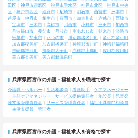
田区
神戸市須磨区
神戸市垂水区
神戸市北区
神戸市中央
区
神戸市西区
姫路市
尼崎市
明石市
西宮市
洲本市
芦屋市
伊丹市
相生市
豊岡市
加古川市
赤穂市
西脇市
宝塚市
三木市
高砂市
川西市
小野市
三田市
加西市
丹波篠山市
養父市
丹波市
南あわじ市
朝来市
淡路市
宍粟市
加東市
たつの市
川辺郡猪名川町
多可郡多可町
加古郡稲美町
加古郡播磨町
神崎郡市川町
神崎郡福崎町
神崎郡神河町
揖保郡太子町
赤穂郡上郡町
佐用郡佐用町
美方郡香美町
美方郡新温泉町
兵庫県西宮市の介護・福祉求人を職種で探す
介護職・ヘルパー
生活相談員
看護助手
ケアマネージャー
主任ケアマネジャー
サービス提供責任者
施設長
児童発
達支援管理責任者
サービス管理責任者
福祉用具専門相談員
生活支援員
管理者
兵庫県西宮市の介護・福祉求人を資格で探す