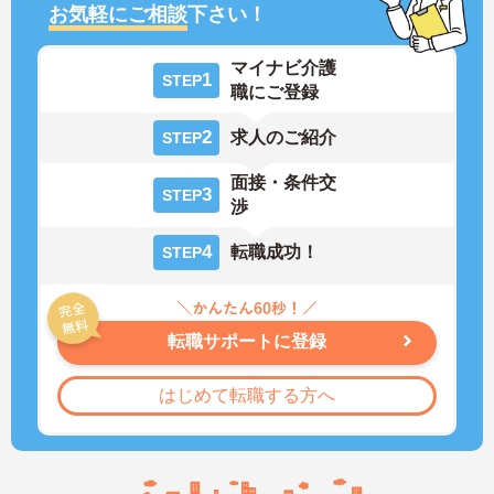
お気軽にご相談
下さい！
マイナビ介護
1
STEP
職にご登録
2
求人のご紹介
STEP
面接・条件交
3
STEP
渉
4
転職成功！
STEP
転職サポートに登録
はじめて転職する方へ