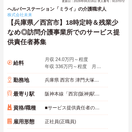
更新日：2026年06月16日 求人番号：9137072
へルパーステーション「ミライ」の介護職求人
株式会社未来
【兵庫県／西宮市】18時定時＆残業少
なめ◎訪問介護事業所でのサービス提
供責任者募集
月収 24.0万円～程度
給料
年収 336万円～程度 月収×12ヶ月＋賞与2ヶ月想定
勤務地
兵庫県 西宮市 津門大塚町１－２８ エクセル幸 2階
最寄り駅
阪神本線「西宮(阪神)駅」徒歩10分
資格/職種
■サービス提供責任者の用件を満たす方 ■介護福祉士、実務者研修(あれば尚可) ※サービス提供責任者業務経験者は優遇
雇用形態
正社員(正職員)