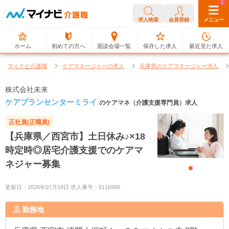
0
1
求人検索
会員登録
メニュー
ホーム
初めての方へ
面談会場一覧
保存した求人
最近見た求人
マイナビ介護職
ケアマネージャーの求人
兵庫県のケアマネージャー求人
株式会社未来
ケアプランセンターミライ
のケアマネ（介護支援専門員）求人
正社員(正職員)
【兵庫県／西宮市】土日休み♪×18
時定時◎居宅介護支援でのケアマ
ネジャー募集
更新日：2026年07月19日 求人番号：9116986
勤務地