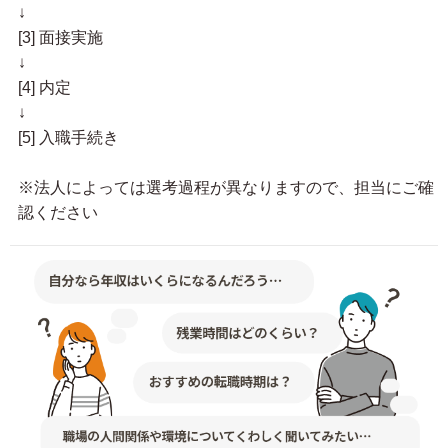
↓
[3] 面接実施
↓
[4] 内定
↓
[5] 入職手続き
※法人によっては選考過程が異なりますので、担当にご確
認ください