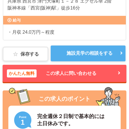
兵庫県
西宮市 津門大塚町１－２８ エクセル幸 2階
阪神本線「西宮(阪神)駅」徒歩16分
給与
・月収 24.0万円～程度
施設見学の相談をする
保存する
かんたん無料
この求人に問い合わせる
この求人のポイント
完全週休２日制で基本的には
Point
1
土日休みです。