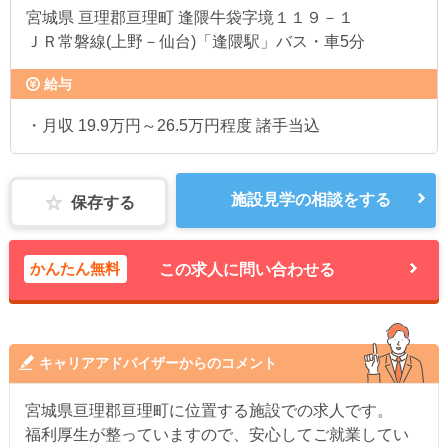
宮城県
亘理郡亘理町 逢隈牛袋字境１１９－１
ＪＲ常磐線(上野－仙台)「逢隈駅」バス・車5分
給与
・月収 19.9万円～26.5万円程度 諸手当込
施設見学の相談をする
保存する
かんたん無料
この求人に問い合わせる
キャリアアドバイザーからのコメント
宮城県亘理郡亘理町に位置する施設での求人です。
福利厚生が整っていますので、安心してご就業してい