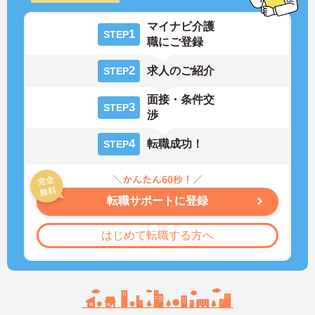
マイナビ介護
1
STEP
職にご登録
2
求人のご紹介
STEP
面接・条件交
3
STEP
渉
4
転職成功！
STEP
転職サポートに登録
はじめて転職する方へ