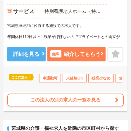
サービス
特別養護老人ホーム（特養）
宮城県亘理郡に位置する施設での求人です。
年間休日110日以上！残業がほぼないのでプライベートとの両立が出
来ます。
賞与4.4ヶ月実績がございますので、頑張りをしっかりと評価する環
詳細を見る
紹介してもらう
無料
境です★
ご興味のある方は、お気軽にお問い合わせください。
ここに注目！
勤のみ
年間休日110日以上
車通勤可
資格取得サポート
未経験OK
残業少なめ
産休･育休･介護
無資格
この法人の別の求人の一覧を見る
宮城県の介護・福祉求人を近隣の市区町村から探す