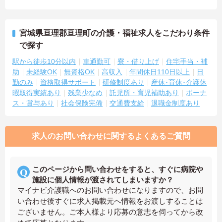
宮城県亘理郡亘理町の介護・福祉求人をこだわり条件
で探す
駅から徒歩10分以内
車通勤可
寮・借り上げ
住宅手当・補
助
未経験OK
無資格OK
高収入
年間休日110日以上
日
勤のみ
資格取得サポート
研修制度あり
産休･育休･介護休
暇取得実績あり
残業少なめ
託児所・育児補助あり
ボーナ
ス・賞与あり
社会保険完備
交通費支給
退職金制度あり
求人のお問い合わせに関するよくあるご質問
このページから問い合わせをすると、すぐに病院や
施設に個人情報が渡されてしまいますか？
マイナビ介護職へのお問い合わせになりますので、お問
い合わせ後すぐに求人掲載元へ情報をお渡しすることは
ございません。ご本人様より応募の意志を伺ってから改