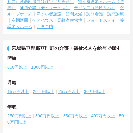
ビス付き高齢者向け住宅（サ高住）
特別養護老人ホーム（特
養）
通所介護（デイサービス）
デイケア（通所リハ）
グ
ループホーム
障がい者施設
訪問入浴
訪問看護
訪問診療
定期巡回
ケアハウス・高齢者住宅地
ショートステイ
養
護老人ホーム
介護予防
宮城県亘理郡亘理町の介護・福祉求人を給与で探す
時給
850円以上
1000円以上
月給
15万円以上
20万円以上
25万円以上
30万円以上
年収
250万円以上
300万円以上
350万円以上
400万円以上
50
0万円以上