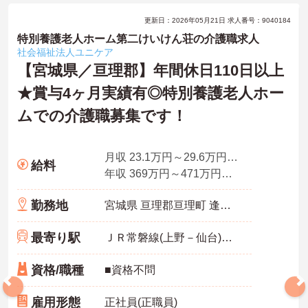
更新日：2026年05月21日 求人番号：9040184
特別養護老人ホーム第二けいけん荘の介護職求人
社会福祉法人ユニケア
【宮城県／亘理郡】年間休日110日以上
★賞与4ヶ月実績有◎特別養護老人ホー
ムでの介護職募集です！
月収 23.1万円～29.6万円程度 諸手当込
給料
年収 369万円～471万円程度 賞与込
勤務地
宮城県 亘理郡亘理町 逢隈牛袋字境8
最寄り駅
ＪＲ常磐線(上野－仙台)「逢隈駅」バス・車7分
資格/職種
■資格不問
雇用形態
正社員(正職員)