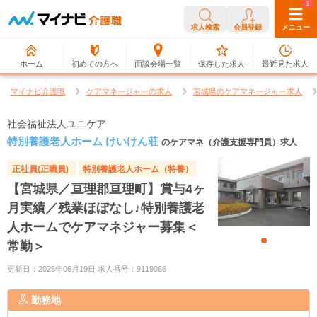
0
1
求人検索
会員登録
メニュー
ホーム
初めての方へ
面談会場一覧
保存した求人
最近見た求人
マイナビ介護職
ケアマネージャーの求人
宮城県のケアマネージャー求人
社会福祉法人ユニケア
特別養護老人ホーム けいけん荘
のケアマネ（介護支援専門員）求人
正社員(正職員)
特別養護老人ホーム（特養）
【宮城県／亘理郡亘理町】賞与4ヶ
月実績／残業ほぼなし♪特別養護老
人ホームでケアマネジャー募集＜
常勤＞
更新日：2025年06月19日 求人番号：9119066
勤務地