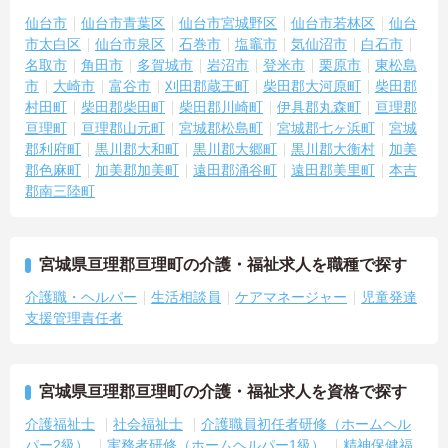
仙台市
仙台市青葉区
仙台市宮城野区
仙台市若林区
仙台
市太白区
仙台市泉区
石巻市
塩竈市
気仙沼市
白石市
名取市
角田市
多賀城市
岩沼市
登米市
栗原市
東松島
市
大崎市
富谷市
刈田郡蔵王町
柴田郡大河原町
柴田郡
村田町
柴田郡柴田町
柴田郡川崎町
伊具郡丸森町
亘理郡
亘理町
亘理郡山元町
宮城郡松島町
宮城郡七ヶ浜町
宮城
郡利府町
黒川郡大和町
黒川郡大郷町
黒川郡大衡村
加美
郡色麻町
加美郡加美町
遠田郡涌谷町
遠田郡美里町
本吉
郡南三陸町
宮城県亘理郡亘理町の介護・福祉求人を職種で探す
介護職・ヘルパー
生活相談員
ケアマネージャー
児童発達
支援管理責任者
宮城県亘理郡亘理町の介護・福祉求人を資格で探す
介護福祉士
社会福祉士
介護職員初任者研修（ホームヘル
パー2級）
実務者研修（ホームヘルパー1級）
精神保健福