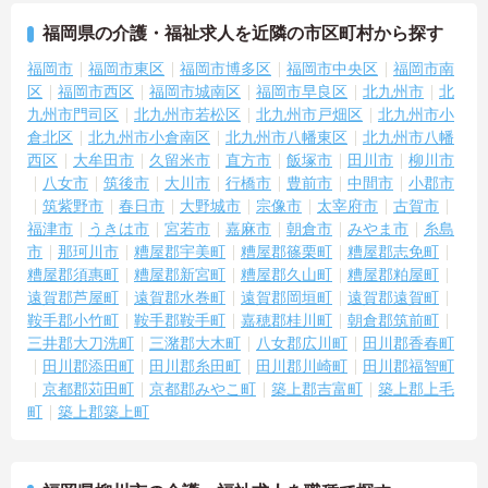
福岡県の介護・福祉求人を近隣の市区町村から探す
福岡市
福岡市東区
福岡市博多区
福岡市中央区
福岡市南
区
福岡市西区
福岡市城南区
福岡市早良区
北九州市
北
九州市門司区
北九州市若松区
北九州市戸畑区
北九州市小
倉北区
北九州市小倉南区
北九州市八幡東区
北九州市八幡
西区
大牟田市
久留米市
直方市
飯塚市
田川市
柳川市
八女市
筑後市
大川市
行橋市
豊前市
中間市
小郡市
筑紫野市
春日市
大野城市
宗像市
太宰府市
古賀市
福津市
うきは市
宮若市
嘉麻市
朝倉市
みやま市
糸島
市
那珂川市
糟屋郡宇美町
糟屋郡篠栗町
糟屋郡志免町
糟屋郡須惠町
糟屋郡新宮町
糟屋郡久山町
糟屋郡粕屋町
遠賀郡芦屋町
遠賀郡水巻町
遠賀郡岡垣町
遠賀郡遠賀町
鞍手郡小竹町
鞍手郡鞍手町
嘉穂郡桂川町
朝倉郡筑前町
三井郡大刀洗町
三潴郡大木町
八女郡広川町
田川郡香春町
田川郡添田町
田川郡糸田町
田川郡川崎町
田川郡福智町
京都郡苅田町
京都郡みやこ町
築上郡吉富町
築上郡上毛
町
築上郡築上町