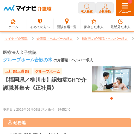
0
1
求人検索
会員登録
メニュー
ホーム
初めての方へ
面談会場一覧
保存した求人
最近見た求人
マイナビ介護職
介護職・ヘルパーの求人
福岡県の介護職・ヘルパー求人
医療法人金子病院
グループホーム合歓の木
の介護職・ヘルパー求人
正社員(正職員)
グループホーム
【福岡県／柳川市】認知症GHで介
護職募集★《正社員》
更新日：2025年06月06日 求人番号：9765240
勤務地