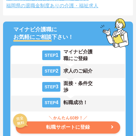
福岡県の退職金制度ありの介護・福祉求人
マイナビ介護職に
お気軽にご相談
下さい！
マイナビ介護
1
STEP
職にご登録
2
求人のご紹介
STEP
面接・条件交
3
STEP
渉
4
転職成功！
STEP
転職サポートに登録