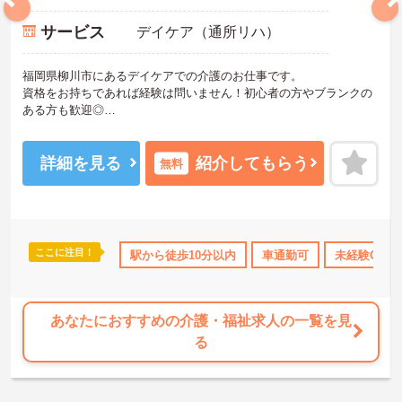
サービス
デイケア（通所リハ）
福岡県柳川市にあるデイケアでの介護のお仕事です。
資格をお持ちであれば経験は問いません！初心者の方やブランクの
ある方も歓迎◎
育児休業や看護休暇の取得実績がありますので、ライフステージに
応じて長くお仕事を続けていくことができます☆
駐車場が完備されていて、マイカー通勤が可能なため、通勤に便利
詳細を見る
紹介してもらう
無料
です。
ご興味がある方は是非一度マイナビまでお問合せ下さい。更に詳細
などお伝えします。
ここに注目！
上
資格取得サポート
駅から徒歩10分以内
研修制度あり
産休･育休･介護休暇取得実
車通勤可
未経験OK
あなたにおすすめの介護・福祉求人の一覧を見
る