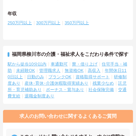
年収
250万円以上
300万円以上
350万円以上
福岡県柳川市の介護・福祉求人をこだわり条件で探す
駅から徒歩10分以内
車通勤可
寮・借り上げ
住宅手当・補
助
未経験OK
管理職求人
無資格OK
高収入
年間休日11
0日以上
日勤のみ
ブランクOK
資格取得サポート
研修制
度あり
産休･育休･介護休暇取得実績あり
残業少なめ
託児
所・育児補助あり
ボーナス・賞与あり
社会保険完備
交通
費支給
退職金制度あり
求人のお問い合わせに関するよくあるご質問