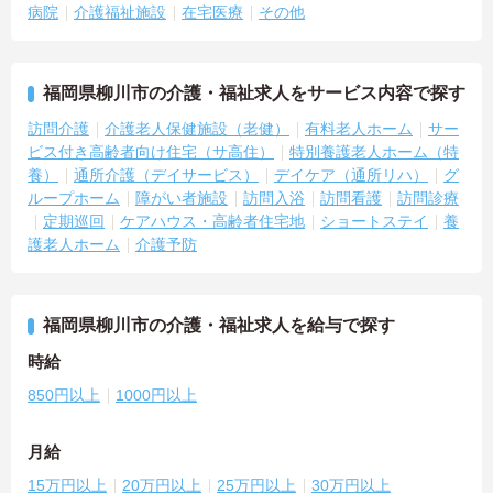
病院
介護福祉施設
在宅医療
その他
福岡県柳川市の介護・福祉求人をサービス内容で探す
訪問介護
介護老人保健施設（老健）
有料老人ホーム
サー
ビス付き高齢者向け住宅（サ高住）
特別養護老人ホーム（特
養）
通所介護（デイサービス）
デイケア（通所リハ）
グ
ループホーム
障がい者施設
訪問入浴
訪問看護
訪問診療
定期巡回
ケアハウス・高齢者住宅地
ショートステイ
養
護老人ホーム
介護予防
福岡県柳川市の介護・福祉求人を給与で探す
時給
850円以上
1000円以上
月給
15万円以上
20万円以上
25万円以上
30万円以上