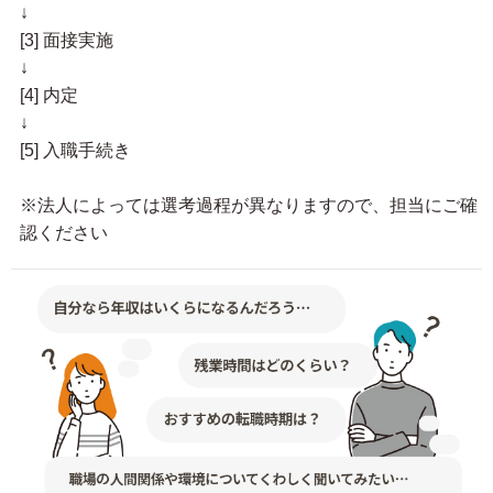
↓
[3] 面接実施
↓
[4] 内定
↓
[5] 入職手続き
※法人によっては選考過程が異なりますので、担当にご確
認ください