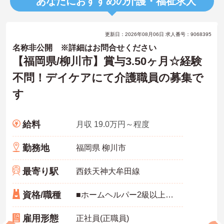
あなたにおすすめの介護・福祉求人
更新日：2026年08月06日 求人番号：9068395
名称非公開 ※詳細はお問合せください
【福岡県/柳川市】賞与3.50ヶ月☆経験
不問！デイケアにて介護職員の募集で
す
給料
月収 19.0万円～程度
勤務地
福岡県 柳川市
最寄り駅
西鉄天神大牟田線
資格/職種
■ホームヘルパー2級以上必須（介護職員初任者研修修了者尚可） ※介護福祉士あれば尚可 ■普通自動車運転免許（AT限定可）必須 ■経験不問
雇用形態
正社員(正職員)