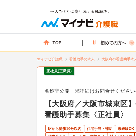
TOP
初めての方へ
マイナビ介護職
看護助手の求人
大阪府の看護助手求
正社員(正職員)
名称非公開 ※詳細はお問合せください
【大阪府／大阪市城東区】
看護助手募集〈正社員〉
駅から徒歩10分以内
住宅手当・補助
未経験OK