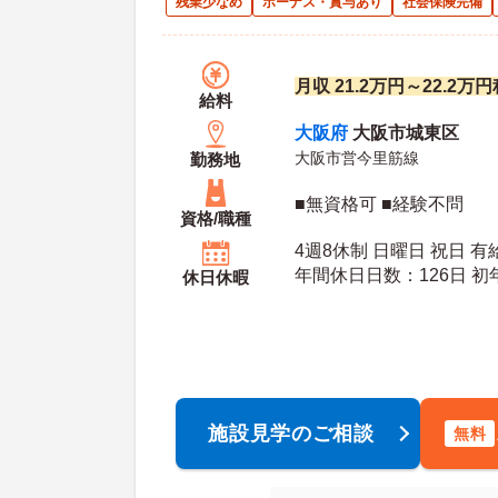
残業少なめ
ボーナス・賞与あり
社会保険完備
月収 21.2万円～22.2万
給料
大阪府
大阪市城東区
大阪市営今里筋線
勤務地
■無資格可 ■経験不問
資格/職種
4週8休制 日曜日 祝日 有
年間休
休日休暇
施設見学のご相談
無料