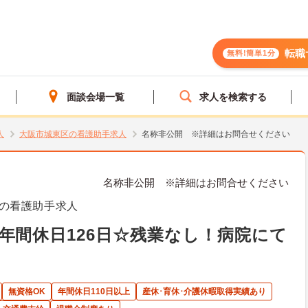
転職
無料!簡単1分
面談会場一覧
求人を検索する
人
大阪市城東区の看護助手求人
名称非公開 ※詳細はお問合せください
名称非公開 ※詳細はお問合せください
の看護助手求人
年間休日126日☆残業なし！病院にて
無資格OK
年間休日110日以上
産休･育休･介護休暇取得実績あり