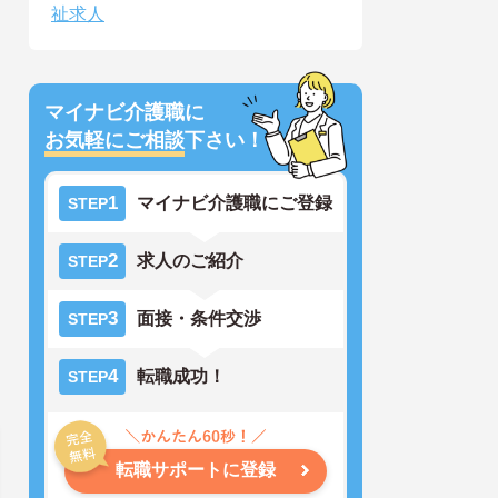
祉求人
マイナビ介護職に
お気軽にご相談
下さい！
1
マイナビ介護職にご登録
STEP
2
求人のご紹介
STEP
3
面接・条件交渉
STEP
4
転職成功！
STEP
転職サポートに登録