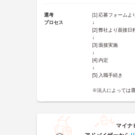
選考
[1] 応募フォーム
プロセス
↓
[2] 弊社より面
↓
[3] 面接実施
↓
[4] 内定
↓
[5] 入職手続き
※法人によっては
マイナ