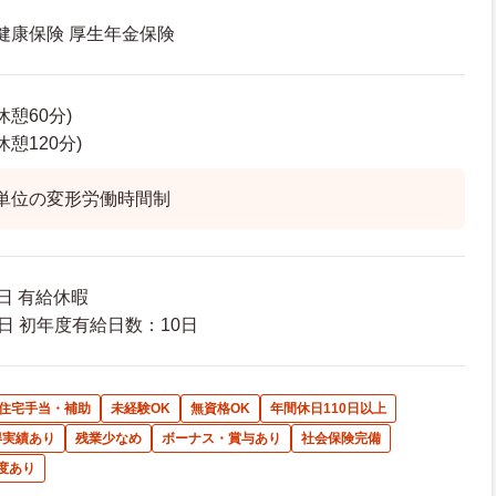
 健康保険 厚生年金保険
(休憩60分)
(休憩120分)
単位の変形労働時間制
祝日 有給休暇
日 初年度有給日数：10日
住宅手当・補助
未経験OK
無資格OK
年間休日110日以上
得実績あり
残業少なめ
ボーナス・賞与あり
社会保険完備
度あり