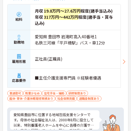
月収
19.8万円～27.6万円
程度(諸手当込み)
年収
317万円～442万円
程度(諸手当・賞与
給料
込み)
愛知県 豊田市 岩滝町高入40番地1
勤務地
名鉄三河線「平戸橋駅」バス・車12分
正社員(正職員)
雇用形態
■主任介護支援専門員 ※経験者優遇
応募要件
車通勤可
残業少なめ
住宅手当・補助
研修制度あり
産休･育休･介護休暇取得実績あり
社会保険完備
退職金制度あり
愛知県豊田市に位置する地域包括支援センターで
す。母体の社会福祉法人は、2000年8月に設立して
以来、特別養護老人ホームを中心に各種の介護サー
ビス事業を展開しています。現在、愛知県に6ヶ所、