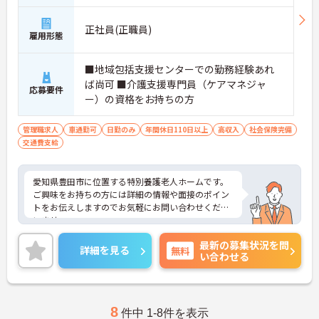
正社員(正職員)
雇用形態
■地域包括支援センターでの勤務経験あれ
ば尚可 ■介護支援専門員（ケアマネジャ
応募要件
ー）の資格をお持ちの方
管理職求人
車通勤可
日勤のみ
年間休日110日以上
高収入
社会保険完備
交通費支給
愛知県豊田市に位置する特別養護老人ホームです。
ご興味をお持ちの方には詳細の情報や面接のポイン
トをお伝えしますのでお気軽にお問い合わせくださ
いませ。
最新の募集状況を問
詳細を見る
無料
い合わせる
8
件中 1-8件を表示