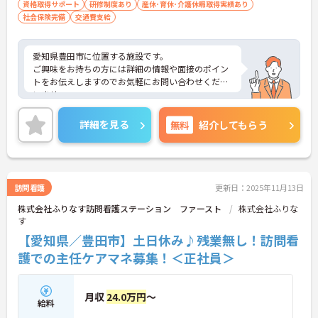
資格取得サポート
研修制度あり
産休･育休･介護休暇取得実績あり
社会保険完備
交通費支給
愛知県豊田市に位置する施設です。
ご興味をお持ちの方には詳細の情報や面接のポイン
トをお伝えしますのでお気軽にお問い合わせくださ
いませ。
詳細を見る
無料
紹介してもらう
訪問看護
更新日：2025年11月13日
株式会社ふりなす訪問看護ステーション ファースト
株式会社ふりな
す
【愛知県／豊田市】土日休み♪残業無し！訪問看
護での主任ケアマネ募集！＜正社員＞
月収
24.0万円
～
給料