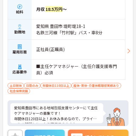
月収
18.5万円
～
給料
愛知県 豊田市 堤町堤18-1
勤務地
名鉄三河線「竹村駅」バス・車8分
正社員(正職員)
雇用形態
■主任ケアマネジャー（主任介護支援専門
応募要件
員）必須
土日祝休
日勤のみ
年間休日110日以上
産休･育休･介護休暇取得実績あり
社会保険完備
愛知県豊田市にある地域包括支援センターにて主任
ケアマネジャーの募集です！
年間休日120日以上！お休み多めなので、プライベ
ートの時間もしっかり確保できます♪
ご興味のある方には、面接対策ポイントなど、さら
に詳細をお話しいたしますのでお気軽にご相談くだ