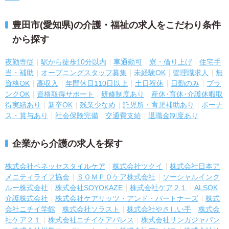
豊田市(愛知県)の介護・福祉の求人をこだわり条件
から探す
夜勤専従
駅から徒歩10分以内
車通勤可
寮・借り上げ
住宅手
当・補助
オープニングスタッフ募集
未経験OK
管理職求人
無
資格OK
高収入
年間休日110日以上
土日祝休
日勤のみ
ブラ
ンクOK
資格取得サポート
研修制度あり
産休･育休･介護休暇取
得実績あり
新卒OK
残業少なめ
託児所・育児補助あり
ボーナ
ス・賞与あり
社会保険完備
交通費支給
退職金制度あり
企業から介護の求人を探す
株式会社ベネッセスタイルケア
株式会社ツクイ
株式会社日本ア
メニティライフ協会
ＳＯＭＰＯケア株式会社
ソーシャルインク
ルー株式会社
株式会社SOYOKAZE
株式会社ケア２１
ALSOK
介護株式会社
株式会社ケアリッツ・アンド・パートナーズ
株式
会社ニチイ学館
株式会社ソラスト
株式会社やさしい手
株式会
社ケア２１
株式会社ニチイケアパレス
株式会社サンガジャパン