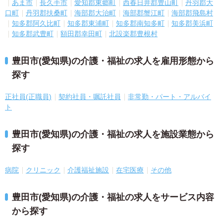
あま市
長久手市
愛知郡東郷町
西春日井郡豊山町
丹羽郡大
口町
丹羽郡扶桑町
海部郡大治町
海部郡蟹江町
海部郡飛島村
知多郡阿久比町
知多郡東浦町
知多郡南知多町
知多郡美浜町
知多郡武豊町
額田郡幸田町
北設楽郡豊根村
豊田市(愛知県)の介護・福祉の求人を雇用形態から
探す
正社員(正職員)
契約社員・嘱託社員
非常勤・パート・アルバイ
ト
豊田市(愛知県)の介護・福祉の求人を施設業態から
探す
病院
クリニック
介護福祉施設
在宅医療
その他
豊田市(愛知県)の介護・福祉の求人をサービス内容
から探す