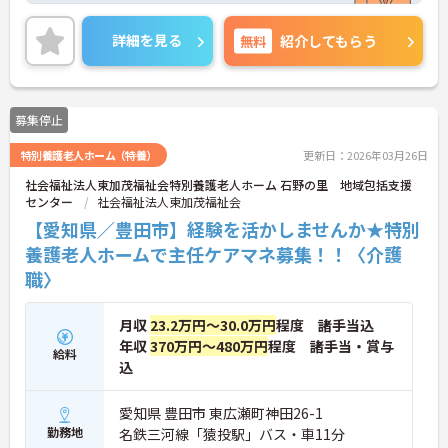
横浜市に1ヶ所の拠点があります。さらに、2018年4
月には豊田市駅前にも開設予定で、今もなお成長を
詳細を見る
無料
紹介してもらう
続けている法人です。
退職金制度や賞与過去実績4.0ヶ月など、福利厚生面
でも充実しているので安心してお勤めいただけます
ね！
募集停止
ご興味のある方はお気軽にお問い合わせください。
特別養護老人ホーム（特養）
更新日：2026年03月26日
社会福祉法人東加茂福祉会特別養護老人ホーム 石野の里 地域包括支援
センター
社会福祉法人東加茂福祉会
【愛知県／豊田市】経験を活かしませんか★特別
養護老人ホームで主任ケアマネ募集！！〈介護
職〉
月収
23.2万円～30.0万円
程度 諸手当込
年収
370万円～480万円
程度 諸手当・賞与
給料
込
愛知県 豊田市 東広瀬町神田26-1
勤務地
名鉄三河線「猿投駅」バス・車11分