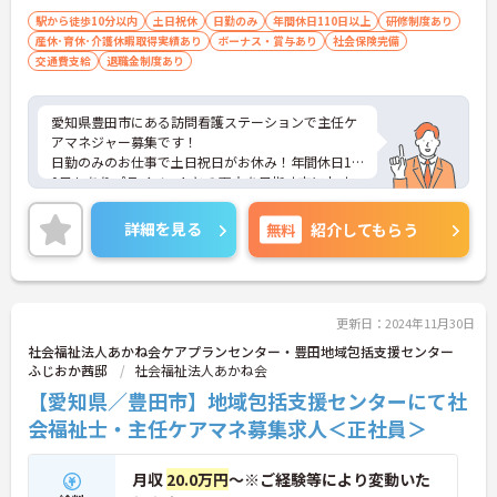
駅から徒歩10分以内
土日祝休
日勤のみ
年間休日110日以上
研修制度あり
産休･育休･介護休暇取得実績あり
ボーナス・賞与あり
社会保険完備
交通費支給
退職金制度あり
愛知県豊田市にある訪問看護ステーションで主任ケ
アマネジャー募集です！
日勤のみのお仕事で土日祝日がお休み！年間休日12
0日もありプライベートとの両立を目指す方におす
すめの環境です◎
しっかりとしたフォロー体制で、経験に関わらず安
詳細を見る
無料
紹介してもらう
心してスタートできます。
こちらの求人にご興味がございましたら面接のポイ
ントもお伝えしますので是非ご応募お待ちしており
ます。
更新日：2024年11月30日
社会福祉法人あかね会ケアプランセンター・豊田地域包括支援センター
ふじおか茜邸
社会福祉法人あかね会
【愛知県／豊田市】地域包括支援センターにて社
会福祉士・主任ケアマネ募集求人＜正社員＞
月収
20.0万円
～※ご経験等により変動いた