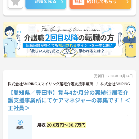
詳細を見る
無料
紹介してもらう
さい！
更新日：2026年01月14日
株式会社SMIRINGスマイリング居宅介護支援事業所
株式会社SMIRING
【愛知県／豊田市】賞与4か月分の実績◎居宅介
護支援事業所にてケアマネジャーの募集です！＜
正社員＞
月収
20.0万円～30.7万円
給料