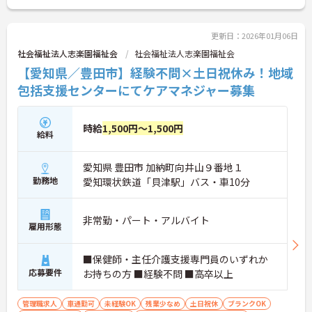
い！
更新日：2026年01月06日
社会福祉法人志楽園福祉会
社会福祉法人志楽園福祉会
【愛知県／豊田市】経験不問×土日祝休み！地域
包括支援センターにてケアマネジャー募集
時給
1,500円～1,500円
給料
愛知県 豊田市 加納町向井山９番地１
勤務地
愛知環状鉄道「貝津駅」バス・車10分
非常勤・パート・アルバイト
雇用形態
■保健師・主任介護支援専門員のいずれか
応募要件
お持ちの方 ■経験不問 ■高卒以上
管理職求人
車通勤可
未経験OK
残業少なめ
土日祝休
ブランクOK