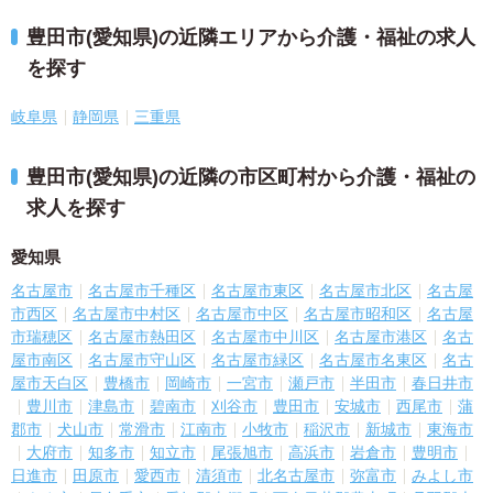
豊田市(愛知県)の近隣エリアから介護・福祉の求人
を探す
岐阜県
静岡県
三重県
豊田市(愛知県)の近隣の市区町村から介護・福祉の
求人を探す
愛知県
名古屋市
名古屋市千種区
名古屋市東区
名古屋市北区
名古屋
市西区
名古屋市中村区
名古屋市中区
名古屋市昭和区
名古屋
市瑞穂区
名古屋市熱田区
名古屋市中川区
名古屋市港区
名古
屋市南区
名古屋市守山区
名古屋市緑区
名古屋市名東区
名古
屋市天白区
豊橋市
岡崎市
一宮市
瀬戸市
半田市
春日井市
豊川市
津島市
碧南市
刈谷市
豊田市
安城市
西尾市
蒲
郡市
犬山市
常滑市
江南市
小牧市
稲沢市
新城市
東海市
大府市
知多市
知立市
尾張旭市
高浜市
岩倉市
豊明市
日進市
田原市
愛西市
清須市
北名古屋市
弥富市
みよし市