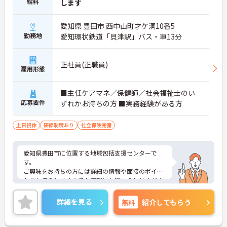
給料
します
愛知県 豊田市 西中山町才ケ洞10番5
勤務地
愛知環状鉄道「貝津駅」バス・車13分
正社員(正職員)
雇用形態
■主任ケアマネ／保健師／社会福祉士のい
応募要件
ずれかお持ちの方 ■実務経験がある方
土日祝休
研修制度あり
社会保険完備
愛知県豊田市に位置する地域包括支援センターで
す。
ご興味をお持ちの方には詳細の情報や面接のポイン
トをお伝えしますのでお気軽にお問い合わせくださ
いませ。
詳細を見る
無料
紹介してもらう