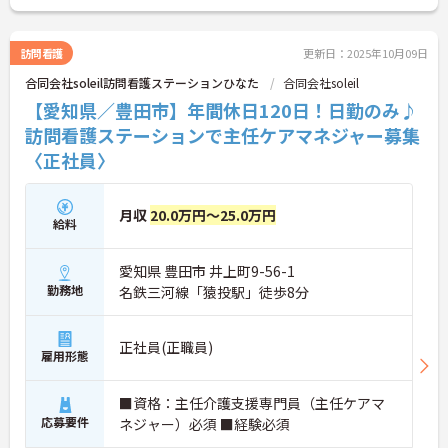
訪問看護
更新日：2025年10月09日
合同会社soleil訪問看護ステーションひなた
合同会社soleil
【愛知県／豊田市】年間休日120日！日勤のみ♪
訪問看護ステーションで主任ケアマネジャー募集
〈正社員〉
月収
20.0万円～25.0万円
給料
愛知県 豊田市 井上町9-56-1
勤務地
名鉄三河線「猿投駅」徒歩8分
正社員(正職員)
雇用形態
■資格：主任介護支援専門員（主任ケアマ
応募要件
ネジャー）必須 ■経験必須