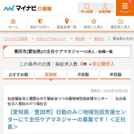
0
0
求人検索
会員登録
メニュー
ホーム
初めての方へ
面談会場一覧
保存した求人
最近見た求人
マイナビ介護職
主任ケアマネジャー
愛知県
豊田市
愛知県の主任
豊田市(愛知県)の主任ケアマネジャー
の求人・転職一覧
8
この条件の介護・福祉求人数
非公開求人
件 ＋
おすすめ順
新着順
月収順
年収順
更新日：2026年03月24日
社会福祉法人豊田みのり福祉会つつみ園地域包括支援センター
社会福
祉法人豊田みのり福祉会
【愛知県／豊田市】日勤のみ◎地域包括支援セン
ターにて主任ケアマネジャーの募集です！＜正社
員＞