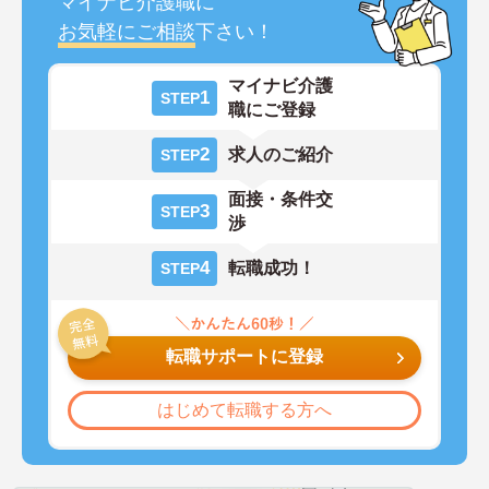
マイナビ介護職に
お気軽にご相談
下さい！
マイナビ介護
1
STEP
職にご登録
2
求人のご紹介
STEP
面接・条件交
3
STEP
渉
4
転職成功！
STEP
転職サポートに登録
はじめて転職する方へ