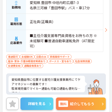
愛知県 豊田市 中垣内町広畑7-3
勤務地
名鉄三河線「豊田市駅」バス・車17分
正社員(正職員)
雇用形態
■主任介護支援専門員資格をお持ちの方 ※
未経験可 ■普通自動車運転免許（AT限定
応募要件
可）
車通勤可
未経験OK
日勤のみ
資格取得サポート
産休･育休･介護休暇取得実績あり
ボーナス・賞与あり
社会保険完備
交通費支給
退職金制度あり
愛知県豊田市に位置する居宅介護支援事業所にてケ
アマネジャーの募集です！
駐車場完備でマイカー通勤も可能◎通勤も便利な環
境です。
プラン作成件数に応じて月給が設定されているた
め、働き方に応じて選ぶことができます。
詳細を見る
無料
紹介してもらう
ご興味ある方には、面接対策ポイントなど、さらに
詳細をお話しいたしますのでお気軽にご相談くださ