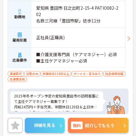
愛知県 豊田市 日之出町2-15-4 PATIO082-2
02
勤務地
名鉄三河線「豊田市駅」徒歩11分
正社員(正職員)
雇用形態
■介護支援専門員（ケアマネジャー）必須
応募要件
■主任ケアマネジャー必須
車通勤可
日勤のみ
年間休日110日以上
ボーナス・賞与あり
社会保険完備
交通費支給
2025年冬オープン予定の愛知県豊田市の訪問看護に
て主任ケアマネジャー募集です！
月給24万円＋手当充実、年間休日120日＆土日休み
で、ワークライフバランスを大切に働けます。
車通勤OK・駐車場ありと通勤も便利です。オープニ
ングスタッフとしての経験も積めるこのチャンス、
詳細を見る
無料
紹介してもらう
ご興味がある方は、ご面接のポイントをお伝えしま
すので、お気軽にお問い合わせください。