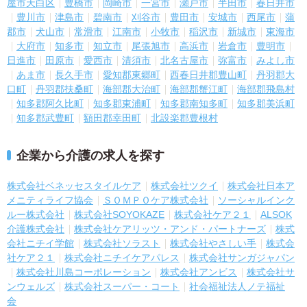
屋市天白区
豊橋市
岡崎市
一宮市
瀬戸市
半田市
春日井市
豊川市
津島市
碧南市
刈谷市
豊田市
安城市
西尾市
蒲
郡市
犬山市
常滑市
江南市
小牧市
稲沢市
新城市
東海市
大府市
知多市
知立市
尾張旭市
高浜市
岩倉市
豊明市
日進市
田原市
愛西市
清須市
北名古屋市
弥富市
みよし市
あま市
長久手市
愛知郡東郷町
西春日井郡豊山町
丹羽郡大
口町
丹羽郡扶桑町
海部郡大治町
海部郡蟹江町
海部郡飛島村
知多郡阿久比町
知多郡東浦町
知多郡南知多町
知多郡美浜町
知多郡武豊町
額田郡幸田町
北設楽郡豊根村
企業から介護の求人を探す
株式会社ベネッセスタイルケア
株式会社ツクイ
株式会社日本ア
メニティライフ協会
ＳＯＭＰＯケア株式会社
ソーシャルインク
ルー株式会社
株式会社SOYOKAZE
株式会社ケア２１
ALSOK
介護株式会社
株式会社ケアリッツ・アンド・パートナーズ
株式
会社ニチイ学館
株式会社ソラスト
株式会社やさしい手
株式会
社ケア２１
株式会社ニチイケアパレス
株式会社サンガジャパン
株式会社川島コーポレーション
株式会社アンビス
株式会社サ
ンウェルズ
株式会社スーパー・コート
社会福祉法人ノテ福祉
会