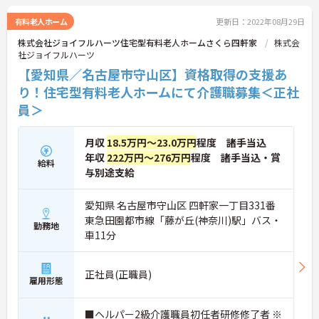
有料老人ホーム
更新日：2022年08月29日
株式会社ジョイフルハーツ住宅型有料老人ホームさくら四軒家
株式会
社ジョイフルハーツ
【愛知県／名古屋市守山区】資格取得の支援あ
り！住宅型有料老人ホームにて介護職募集＜正社
員＞
月収
18.5万円～23.0万円
程度 諸手当込
年収
222万円～276万円
程度 諸手当込・賞
給料
与別途支給
愛知県 名古屋市守山区 四軒家一丁目331番
東急田園都市線「藤が丘(神奈川)駅」バス・
勤務地
車11分
正社員(正職員)
雇用形態
■ヘルパー2級介護職員初任者研修修了者 ※