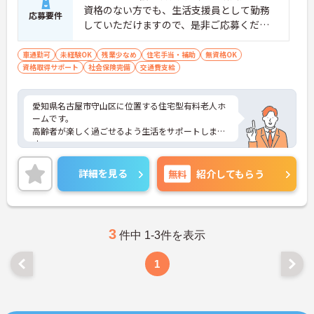
資格のない方でも、生活支援員として勤務
応募要件
していただけますので、是非ご応募くださ
い。 また、会社で資格取得の支援も行いま
す
車通勤可
未経験OK
残業少なめ
住宅手当・補助
無資格OK
資格取得サポート
社会保険完備
交通費支給
愛知県名古屋市守山区に位置する住宅型有料老人ホ
ームです。
高齢者が楽しく過ごせるよう生活をサポートしま
す。
資格手当・役職手当・住宅手当・通勤手当・時間外
休日出勤手当などの各種手当も充実しています♪
詳細を見る
無料
紹介してもらう
やりがいをもって働いていただける環境が整ってい
ます！興味のある方はお気軽にお問い合わせくださ
い。
3
件中 1-3件を表示
1