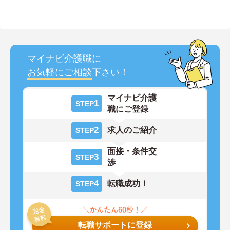
マイナビ介護職に
お気軽にご相談
下さい！
マイナビ介護
1
STEP
職にご登録
2
求人のご紹介
STEP
面接・条件交
3
STEP
渉
4
転職成功！
STEP
転職サポートに登録