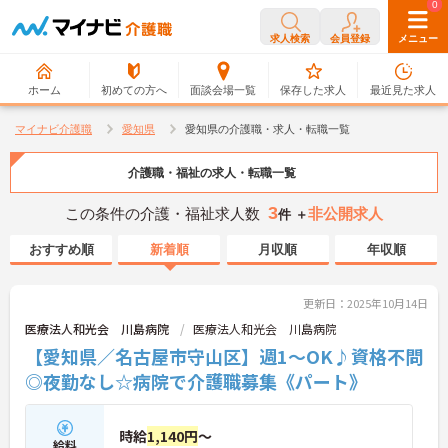
0
0
求人検索
会員登録
メニュー
ホーム
初めての方へ
面談会場一覧
保存した求人
最近見た求人
マイナビ介護職
愛知県
愛知県の介護職・求人・転職一覧
介護職・福祉の求人・転職一覧
3
この条件の介護・福祉求人数
非公開求人
件 ＋
おすすめ順
新着順
月収順
年収順
更新日：2025年10月14日
医療法人和光会 川島病院
医療法人和光会 川島病院
【愛知県／名古屋市守山区】週1～OK♪資格不問
◎夜勤なし☆病院で介護職募集《パート》
時給
1,140円
～
給料