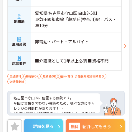
愛知県 名古屋市守山区 白山3-501
東急田園都市線「藤が丘(神奈川)駅」バス・
勤務地
車10分
非常勤・パート・アルバイト
雇用形態
■介護職として1年以上必須 ■資格不問
応募要件
車通勤可
未経験OK
無資格OK
産休･育休･介護休暇取得実績あり
交通費支給
名古屋市守山区に位置する病院です。
今回は資格を問わない募集のため、様々な方にチャ
レンジの可能性があります！
1勤務の時間も3時間程度のため無理なくお仕事がで
きます♪週1日～5日と柔軟に働くことができます。
ご興味をお持ちの方には詳細の情報や面接のポイン
詳細を見る
無料
紹介してもらう
トをお伝えしますのでお気軽にお問い合わせくださ