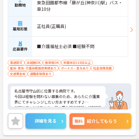
東急田園都市線「藤が丘(神奈川)駅」バス・
勤務地
車10分
正社員(正職員)
雇用形態
■介護福祉士必須 ■経験不問
応募要件
車通勤可
未経験OK
無資格OK
年間休日110日以上
産休･育休･介護休暇取得実績あり
ボーナス・賞与あり
社会保険完備
交通費支給
退職金制度あり
名古屋市守山区に位置する病院です。
今回は経験を問わない募集のため、あらたに介護業
界にてチャレンジしたい方おすすめです♪
年間休日も115日あり、月の平均残業時間も3時間程
度のため、無理なくお仕事ができます。
ご興味をお持ちの方には詳細の情報や面接のポイン
詳細を見る
無料
紹介してもらう
トをお伝えしますのでお気軽にお問い合わせくださ
いませ。