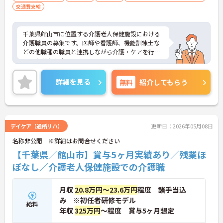
交通費支給
千葉県館山市に位置する介護老人保健施設における
介護職員の募集です。医師や看護師、機能訓練士な
どの他職種の職員と連携しながら介護・ケアを行っ
ていただきます。
勤務日報は週1日～相談可能なので、無理なくプラ
イベートを大切にしながらご勤務いただけます。
詳細を見る
無料
紹介してもらう
ご興味のある方には、面接対策ポイントなど、さら
に詳細をお話しいたしますのでお気軽にご相談くだ
さい！
デイケア（通所リハ）
更新日：2026年05月08日
名称非公開 ※詳細はお問合せください
【千葉県／館山市】賞与5ヶ月実績あり／残業ほ
ぼなし／介護老人保健施設での介護職
月収
20.8万円～23.6万円
程度 諸手当込
み ※初任者研修モデル
給料
年収
325万円
～程度 賞与5ヶ月想定