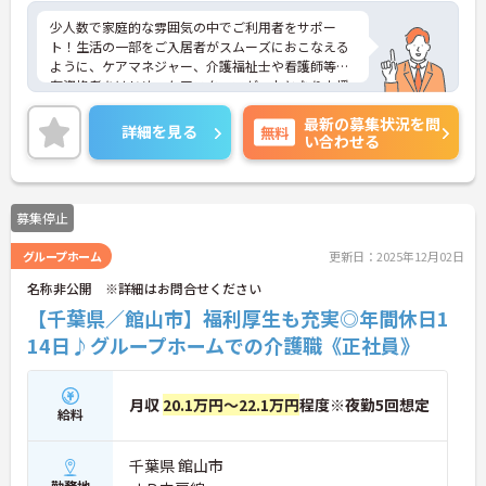
少人数で家庭的な雰囲気の中でご利用者をサポー
ト！生活の一部をご入居者がスムーズにおこなえる
ように、ケアマネジャー、介護福祉士や看護師等の
有資格者をはじめ、ケアスタッフが一丸となり支援
します。現在、全国で300 か所以上の介護事業所を
最新の募集状況を問
運営する法人で安定感も抜群です。
詳細を見る
無料
い合わせる
ご興味のある方には、面接対策ポイントなど、さら
に詳細をお話しいたしますのでお気軽にご相談くだ
さい！
募集停止
グループホーム
更新日：2025年12月02日
名称非公開 ※詳細はお問合せください
【千葉県／館山市】福利厚生も充実◎年間休日1
14日♪グループホームでの介護職《正社員》
月収
20.1万円～22.1万円
程度※夜勤5回想定
給料
千葉県 館山市
勤務地