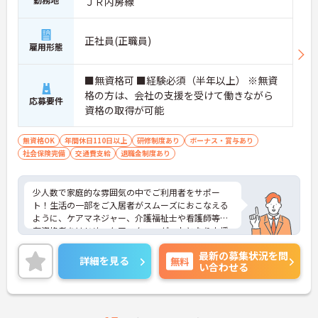
ＪＲ内房線
正社員(正職員)
雇用形態
■無資格可 ■経験必須（半年以上） ※無資
格の方は、会社の支援を受けて働きながら
応募要件
資格の取得が可能
無資格OK
年間休日110日以上
研修制度あり
ボーナス・賞与あり
社会保険完備
交通費支給
退職金制度あり
少人数で家庭的な雰囲気の中でご利用者をサポー
ト！生活の一部をご入居者がスムーズにおこなえる
ように、ケアマネジャー、介護福祉士や看護師等の
有資格者をはじめ、ケアスタッフが一丸となり支援
します。現在、全国で300 か所以上の介護事業所を
最新の募集状況を問
運営する法人で安定感も抜群です。
詳細を見る
無料
い合わせる
ご興味のある方には、面接対策ポイントなど、さら
に詳細をお話しいたしますのでお気軽にご相談くだ
さい！