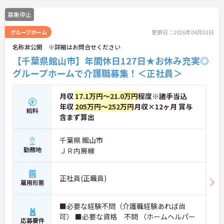
募集停止
グループホーム
更新日：2026年04月01日
名称非公開 ※詳細はお問合せください
【千葉県館山市】年間休日127日★お休み充実◎
グループホームで介護職募集！＜正社員＞
月収
17.1万円～21.0万円
程度※諸手当込
年収
205万円～252万円
月収×12ヶ月 賞与
給料
含まず算出
千葉県 館山市
勤務地
ＪＲ内房線
正社員(正職員)
雇用形態
■必要な経験不問（介護職経験あれば尚
可） ■必要な資格 不問 （ホームヘルパー
応募要件