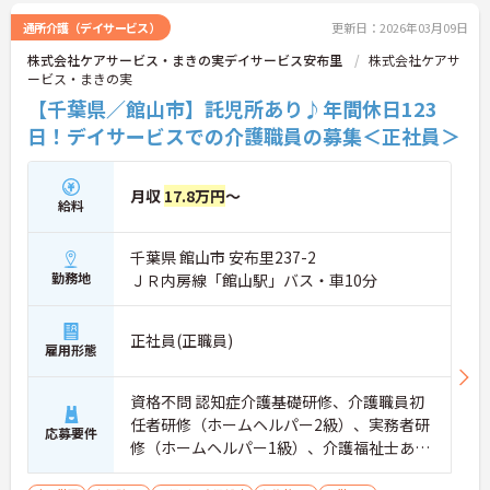
通所介護（デイサービス）
更新日：2026年03月09日
株式会社ケアサービス・まきの実デイサービス安布里
株式会社ケアサ
ービス・まきの実
【千葉県／館山市】託児所あり♪年間休日123
日！デイサービスでの介護職員の募集＜正社員＞
月収
17.8万円
～
給料
千葉県 館山市 安布里237-2
勤務地
ＪＲ内房線「館山駅」バス・車10分
正社員(正職員)
雇用形態
資格不問 認知症介護基礎研修、介護職員初
任者研修（ホームヘルパー2級）、実務者研
応募要件
修（ホームヘルパー1級）、介護福祉士あれ
ば尚可 経験不問