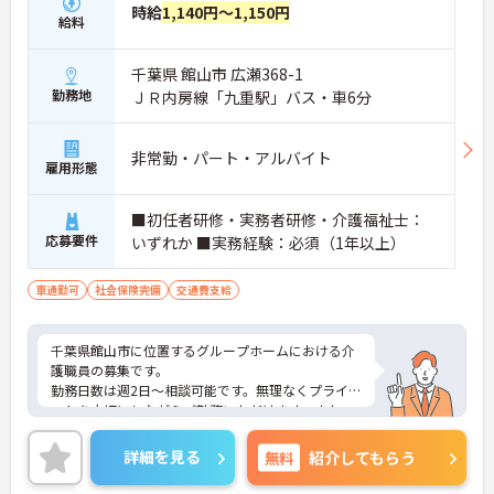
時給
1,140円～1,150円
給料
千葉県 館山市 広瀬368-1
勤務地
ＪＲ内房線「九重駅」バス・車6分
非常勤・パート・アルバイト
雇用形態
■初任者研修・実務者研修・介護福祉士：
応募要件
いずれか ■実務経験：必須（1年以上）
車通勤可
社会保険完備
交通費支給
千葉県館山市に位置するグループホームにおける介
護職員の募集です。
勤務日数は週2日～相談可能です。無理なくプライベ
ートを大切にしながらご勤務いただけます。また、
昇給制度があり、頑張りがきちんと評価される職場
です。
詳細を見る
無料
紹介してもらう
ご興味のある方には、面接対策ポイントなど、さら
に詳細をご案内しますのでお気軽にご相談くださ