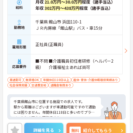
月収
21.0万円～30.0万円
程度（諸手当込）
給料
年収
302万円～438万円
程度（諸手当込）
千葉県 館山市 浜田110-1
勤務地
ＪＲ内房線「館山駅」バス・車15分
正社員(正職員)
雇用形態
■不問 ■介護職員初任者研修（ヘルパー2
応募要件
級） 介護福祉士あれば尚可
車通勤可
無資格OK
年間休日110日以上
産休･育休･介護休暇取得実績あり
社会保険完備
交通費支給
退職金制度あり
千葉県館山市に位置する施設での求人です。
駅から距離はございますが車通勤可能ですので通勤
には困りません。年間休日118日と多いのでプライ
ベートとの両立も可能です！
ご興味のある方はお気軽にお問い合わせ下さい。
詳細を見る
無料
紹介してもらう