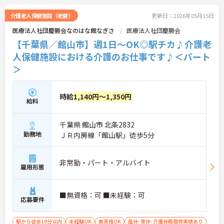
介護老人保健施設（老健）
更新日：2026年05月15日
医療法人社団慶勝会なのはな館なぎさ
医療法人社団慶勝会
【千葉県／館山市】週1日～OK◎駅チカ♪介護老
人保健施設における介護のお仕事です♪＜パート
＞
時給
1,140円～1,350円
給料
千葉県 館山市 北条2832
勤務地
ＪＲ内房線「館山駅」徒歩5分
非常勤・パート・アルバイト
雇用形態
■無資格：可 ■未経験：可
応募要件
駅から徒歩10分以内
未経験OK
無資格OK
産休･育休･介護休暇取得実績あり