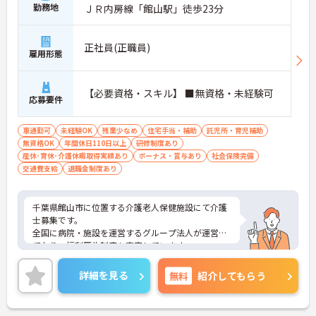
勤務地
ＪＲ内房線「館山駅」徒歩23分
正社員(正職員)
雇用形態
【必要資格・スキル】 ■無資格・未経験可
応募要件
車通勤可
未経験OK
残業少なめ
住宅手当・補助
託児所・育児補助
無資格OK
年間休日110日以上
研修制度あり
産休･育休･介護休暇取得実績あり
ボーナス・賞与あり
社会保険完備
交通費支給
退職金制度あり
千葉県館山市に位置する介護老人保健施設にて介護
士募集です。
全国に病院・施設を運営するグループ法人が運営し
ており、福利厚生制度も充実しています。
ご興味のある方には、面接対策ポイントなど、さら
に詳細をお話いたしますので、お気軽にご相談くだ
詳細を見る
無料
紹介してもらう
さい。