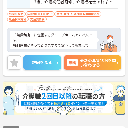
2級、介護初任者研修、介護福祉士あれば尚
可） （普通自動車免許あれば尚可（AT限定
可））
残業少なめ
年間休日110日以上
産休･育休･介護休暇取得実績あり
社会保険完備
交通費支給
千葉県館山市に位置するグループホームでの求人で
す。
福利厚生が整っておりますので安心して就業してい
ただけます。
ご興味のある方はお気軽にお問い合わせ下さい。
最新の募集状況を問
詳細を見る
無料
い合わせる