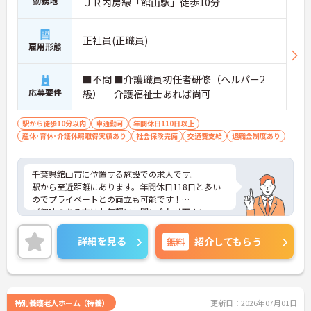
勤務地
ＪＲ内房線「館山駅」徒歩10分
正社員(正職員)
雇用形態
■不問 ■介護職員初任者研修（ヘルパー2
応募要件
級） 介護福祉士あれば尚可
駅から徒歩10分以内
車通勤可
年間休日110日以上
産休･育休･介護休暇取得実績あり
社会保険完備
交通費支給
退職金制度あり
千葉県館山市に位置する施設での求人です。
駅から至近距離にあります。年間休日118日と多い
のでプライベートとの両立も可能です！
ご興味のある方はお気軽にお問い合わせ下さい。
詳細を見る
無料
紹介してもらう
特別養護老人ホーム（特養）
更新日：2026年07月01日