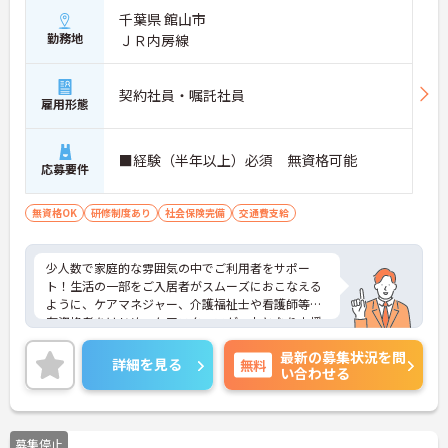
千葉県 館山市
勤務地
ＪＲ内房線
契約社員・嘱託社員
雇用形態
■経験（半年以上）必須 無資格可能
応募要件
無資格OK
研修制度あり
社会保険完備
交通費支給
少人数で家庭的な雰囲気の中でご利用者をサポー
ト！生活の一部をご入居者がスムーズにおこなえる
ように、ケアマネジャー、介護福祉士や看護師等の
有資格者をはじめ、ケアスタッフが一丸となり支援
します。現在、全国で300 か所以上の介護事業所を
最新の募集状況を問
運営する法人で安定感も抜群です。
詳細を見る
無料
い合わせる
ご興味のある方には、面接対策ポイントなど、さら
に詳細をお話しいたしますのでお気軽にご相談くだ
さい！
募集停止