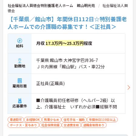
社会福祉法人興徳会特別養護老人ホーム 館山明光苑
社会福祉法人興
徳会
【千葉県／館山市】年間休日112日☆特別養護老
人ホームでの介護職の募集です！＜正社員＞
月収
17.3万円～25.3万円
程度
給料
千葉県 館山市 大神宮字巴井36-7
勤務地
ＪＲ内房線「館山駅」バス・車22分
正社員(正職員)
雇用形態
■介護職員初任者研修（ヘルパー2級）以
応募要件
上、介護福祉士 いずれか必須■経験不問
車通勤可
未経験OK
残業少なめ
住宅手当・補助
年間休日110日以上
ボーナス・賞与あり
社会保険完備
交通費支給
退職金制度あり