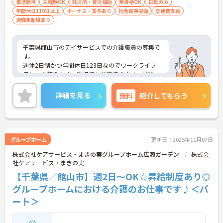
車通勤可
未経験OK
託児所・育児補助
無資格OK
日勤のみ
年間休日110日以上
ボーナス・賞与あり
社会保険完備
交通費支給
退職金制度あり
千葉県館山市のデイサービスでの介護職員の募集で
す。
週休2日制かつ年間休日123日なのでワークライフバ
ランスを整えやすい環境でお仕事できます。昇給・
賞与ありのため、あなたの頑張りがしっかり評価さ
れます。
詳細を見る
無料
紹介してもらう
ご興味のある方は、面接のポイントをお伝えします
のでお気軽にお問い合せください。
グループホーム
更新日：2025年11月07日
株式会社ケアサービス・まきの実グループホーム広瀬ガーデン
株式会
社ケアサービス・まきの実
【千葉県／館山市】週2日～OK☆昇給制度あり◎
グループホームにおける介護のお仕事です♪＜パ
ート＞