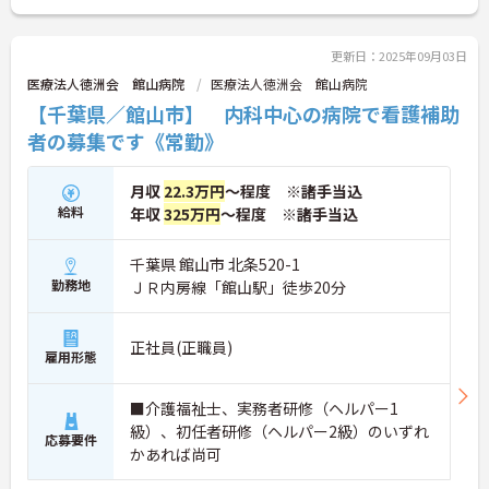
い！
更新日：2025年09月03日
医療法人徳洲会 館山病院
医療法人徳洲会 館山病院
【千葉県／館山市】 内科中心の病院で看護補助
者の募集です《常勤》
月収
22.3万円
～程度 ※諸手当込
給料
年収
325万円
～程度 ※諸手当込
千葉県 館山市 北条520-1
勤務地
ＪＲ内房線「館山駅」徒歩20分
正社員(正職員)
雇用形態
■介護福祉士、実務者研修（ヘルパー1
級）、初任者研修（ヘルパー2級）のいずれ
応募要件
かあれば尚可