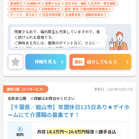
車通勤可
未経験OK
残業少なめ
住宅手当・補助
託児所・育児補助
年間休日110日以上
研修制度あり
産休･育休･介護休暇取得実績あり
ボーナス・賞与あり
社会保険完備
交通費支給
退職金制度あり
残業少なめで、福利厚生も充実していますので、長
く続けられる環境です。
ご興味ある方には、面接のポイントなど、さらに詳
細をお話致しますのでお気軽にご相談ください。
詳細を見る
無料
紹介してもらう
通所介護（デイサービス）
更新日：2025年02月27日
名称非公開 ※詳細はお問合せください
【千葉県／館山市】年間休日125日あり★デイホ
ームにて介護職の募集です！
月収
18.3万円～20.0万円
程度※諸手当込
給料