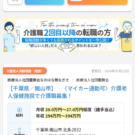
介護老人保健施設（老健）
更新日：2026年07月23日
医療法人社団慶勝会なのはな館なぎさ
医療法人社団慶勝会
【千葉県／館山市】 〈マイカー通勤可〉介護老
人保健施設で介護職募集！
月収
20.0万円～27.0万円
程度（諸手当込）
給料
年収
294万円～394万円
千葉県 館山市 北条2832