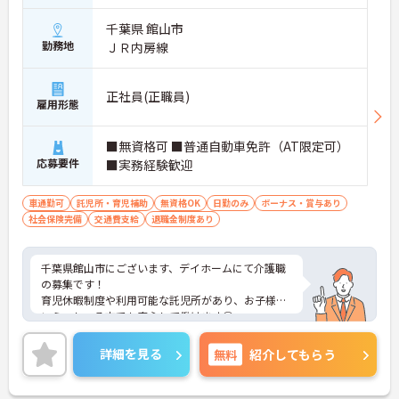
千葉県 館山市
勤務地
ＪＲ内房線
正社員(正職員)
雇用形態
■無資格可 ■普通自動車免許（AT限定可）
応募要件
■実務経験歓迎
車通勤可
託児所・育児補助
無資格OK
日勤のみ
ボーナス・賞与あり
社会保険完備
交通費支給
退職金制度あり
千葉県館山市にございます、デイホームにて介護職
の募集です！
育児休暇制度や利用可能な託児所があり、お子様の
いらっしゃる方でも安心して働けます◎
年間休日も125日としっかりお休みも取得出来るの
で、ワークライフバランスを大切にしたい方にオス
詳細を見る
無料
紹介してもらう
スメです★
ご興味のある方は、マイナビ介護職までお問い合わ
せください。