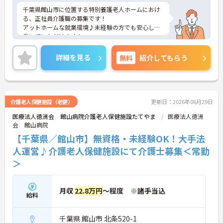
千葉県館山市に位置する特別養護老人ホームにおけ
る、正社員介護職の募集です！
アットホームな就業環境♪未経験の方でも安心して
働いていただけます！
ご興味ある方には、面接対策ポイントなど、さらに
詳細をお話しいたしますのでお気軽にご相談くださ
詳細を見る
無料
紹介してもらう
い。
介護老人保健施設（老健）
更新日：2026年06月29日
医療法人徳洲会 館山病院介護老人保健施設たてやま
医療法人徳洲
会 館山病院
【千葉県／館山市】無資格・未経験OK！大手法
人運営♪介護老人保健施設にて介護士募集＜常勤
＞
月収
22.8万円
～程度 ※諸手当込
給料
千葉県 館山市 北条520-1