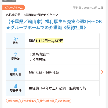
グループホーム
更新日：2025年12月02日
名称非公開 ※詳細はお問合せください
【千葉県／館山市】福利厚生も充実◎週3日～OK
★グループホームでの介護職《契約社員》
時給
1,140円～1,237円
給料
千葉県 館山市
勤務地
ＪＲ内房線
契約社員・嘱託社員
雇用形態
■経験（半年以上）必須 無資格可能
応募要件
無資格OK
研修制度あり
社会保険完備
交通費支給