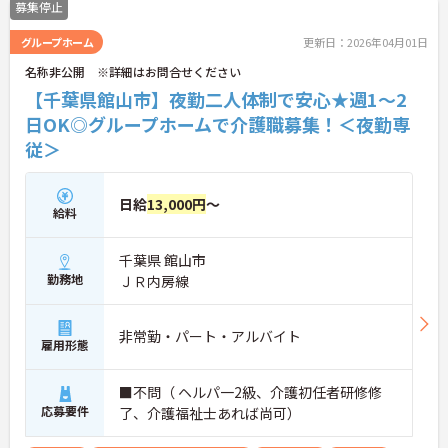
募集停止
グループホーム
更新日：2026年04月01日
名称非公開 ※詳細はお問合せください
【千葉県館山市】夜勤二人体制で安心★週1～2
日OK◎グループホームで介護職募集！＜夜勤専
従＞
日給
13,000円
～
給料
千葉県 館山市
勤務地
ＪＲ内房線
非常勤・パート・アルバイト
雇用形態
■不問（ ヘルパ一2級、介護初任者研修修
応募要件
了、介護福祉士あれば尚可）