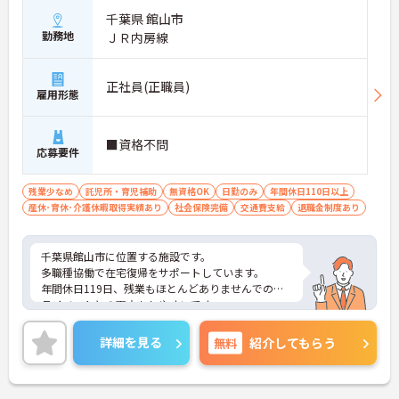
千葉県 館山市
勤務地
ＪＲ内房線
正社員(正職員)
雇用形態
■資格不問
応募要件
残業少なめ
託児所・育児補助
無資格OK
日勤のみ
年間休日110日以上
産休･育休･介護休暇取得実績あり
社会保険完備
交通費支給
退職金制度あり
千葉県館山市に位置する施設です。
多職種協働で在宅復帰をサポートしています。
年間休日119日、残業もほとんどありませんでのプ
ライベートとの両立もしやすいです。
ご興味ある方には、面接対策ポイントなど、さらに
詳細をお話しいたしますのでお気軽にご相談くださ
詳細を見る
無料
紹介してもらう
い！