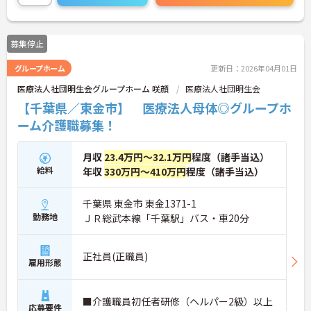
チリです。
ご興味ある方には、面接対策ポイントなど、さらに
詳細をお話しいたしますのでお気軽にご相談くださ
募集停止
い。
グループホーム
更新日：2026年04月01日
医療法人社団明生会グループホーム 咲顔
医療法人社団明生会
【千葉県／東金市】 医療法人母体◎グループホ
ーム介護職募集！
月収
23.4万円～32.1万円
程度（諸手当込）
給料
年収
330万円～410万円
程度（諸手当込）
千葉県 東金市 東金1371-1
勤務地
ＪＲ総武本線「千葉駅」バス・車20分
正社員(正職員)
雇用形態
■介護職員初任者研修（ヘルパー2級）以上
応募要件