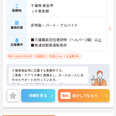
千葉県 東金市
勤務地
ＪＲ東金線
非常勤・パート・アルバイト
雇用形態
■介護職員初任者研修（ヘルパー2級）以上
応募要件
■普通自動車運転免許
駅から徒歩10分以内
車通勤可
残業少なめ
交通費支給
千葉県東金市に位置する事業所です。
ご家族・ケアマネ等と連携をし、お一人お一人に合
わせたサポートを行っています。
週1日～ご就業が可能ですので、プライベートとの
両立もしやすいです。
ご興味ある方には、面接のポイントなど、さらに詳
詳細を見る
無料
紹介してもらう
細をお話致しますのでお気軽にご相談ください。