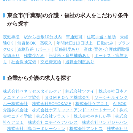
東金市(千葉県)の介護・福祉の求人をこだわり条件
から探す
夜勤専従
駅から徒歩10分以内
車通勤可
住宅手当・補助
未経
験OK
無資格OK
高収入
年間休日110日以上
日勤のみ
ブラン
クOK
資格取得サポート
研修制度あり
産休･育休･介護休暇取得
実績あり
残業少なめ
託児所・育児補助あり
ボーナス・賞与あ
り
社会保険完備
交通費支給
退職金制度あり
企業から介護の求人を探す
株式会社ベネッセスタイルケア
株式会社ツクイ
株式会社日本ア
メニティライフ協会
ＳＯＭＰＯケア株式会社
ソーシャルインク
ルー株式会社
株式会社SOYOKAZE
株式会社ケア２１
ALSOK
介護株式会社
株式会社ケアリッツ・アンド・パートナーズ
株式
会社ニチイ学館
株式会社ソラスト
株式会社やさしい手
株式会
社ケア２１
株式会社ニチイケアパレス
株式会社サンガジャパン
株式会社川島コーポレーション
株式会社アンビス
株式会社サ