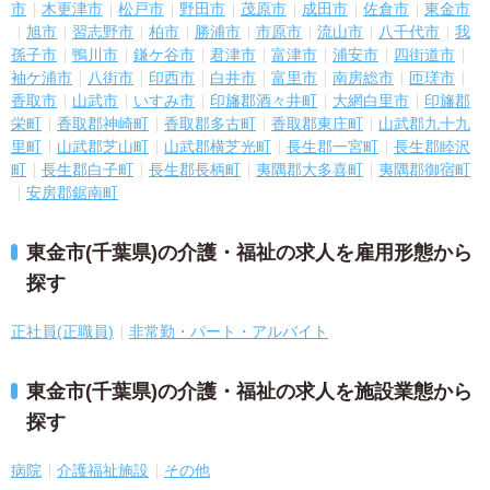
市
木更津市
松戸市
野田市
茂原市
成田市
佐倉市
東金市
旭市
習志野市
柏市
勝浦市
市原市
流山市
八千代市
我
孫子市
鴨川市
鎌ケ谷市
君津市
富津市
浦安市
四街道市
袖ケ浦市
八街市
印西市
白井市
富里市
南房総市
匝瑳市
香取市
山武市
いすみ市
印旛郡酒々井町
大網白里市
印旛郡
栄町
香取郡神崎町
香取郡多古町
香取郡東庄町
山武郡九十九
里町
山武郡芝山町
山武郡横芝光町
長生郡一宮町
長生郡睦沢
町
長生郡白子町
長生郡長柄町
夷隅郡大多喜町
夷隅郡御宿町
安房郡鋸南町
東金市(千葉県)の介護・福祉の求人を雇用形態から
探す
正社員(正職員)
非常勤・パート・アルバイト
東金市(千葉県)の介護・福祉の求人を施設業態から
探す
病院
介護福祉施設
その他