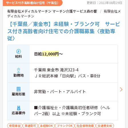
サービス付き高齢者向け住宅（サ高住）
更新日：2022年08月29日
有限会社メディカルマーチン マーチン介護サービス森の響
有限会社メ
ディカルマーチン
【千葉県／東金市】未経験・ブランク可 サービ
ス付き高齢者向け住宅での介護職募集〈夜勤専
従〉
日給
12,000円
～
給料
千葉県 東金市 滝沢323-4
勤務地
ＪＲ総武本線「日向駅」バス・車8分
非常勤・パート・アルバイト
雇用形態
■介護福祉士・介護職員初任者研修（ヘル
応募要件
パー2級）以上 ※未経験・ブランク可
夜勤専従
車通勤可
未経験OK
ブランクOK
社会保険完備
交通費支給