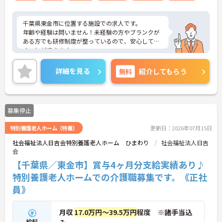
千葉県東金市に位置する施設での求人です。
年齢や経験は問いません！未経験の方やブランクが
ある方でも研修制度が整っているので、安心して働
くことができます。
ご興味ある方には、面接のポイントなど、さらに詳
細をお話致しますのでお気軽にご相談ください。
詳細を見る
無料
紹介してもらう
募集停止
特別養護老人ホーム（特養）
更新日：2026年07月15日
社会福祉法人日吉会特別養護老人ホーム ひまわり
社会福祉法人日吉
会
【千葉県／東金市】賞与4ヶ月分支給実績あり♪
特別養護老人ホームでの介護職募集です。《正社
員》
月収
17.0万円～39.5万円
程度 ※諸手当込
給料