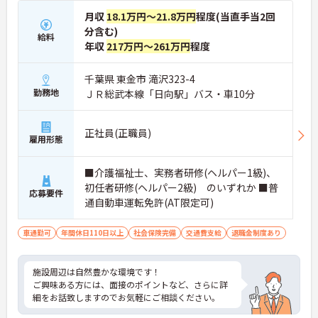
月収
18.1万円～21.8万円
程度(当直手当2回
分含む)
給料
年収
217万円～261万円
程度
千葉県 東金市 滝沢323-4
勤務地
ＪＲ総武本線「日向駅」バス・車10分
正社員(正職員)
雇用形態
■介護福祉士、実務者研修(ヘルパー1級)、
初任者研修(ヘルパー2級) のいずれか ■普
応募要件
通自動車運転免許(AT限定可)
車通勤可
年間休日110日以上
社会保険完備
交通費支給
退職金制度あり
施設周辺は自然豊かな環境です！
ご興味ある方には、面接のポイントなど、さらに詳
細をお話致しますのでお気軽にご相談ください。