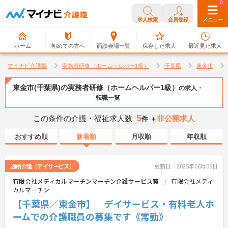
0
0
求人検索
会員登録
メニュー
ホーム
初めての方へ
面談会場一覧
保存した求人
最近見た求人
マイナビ介護職
実務者研修（ホームヘルパー1級）
千葉県
東金市
東金市(千葉県)の実務者研修（ホームヘルパー1級）
の求人・
転職一覧
5
この条件の介護・福祉求人数
非公開求人
件 ＋
おすすめ順
新着順
月収順
年収順
通所介護（デイサービス）
更新日：2025年06月06日
有限会社メディカルマーチンマーチン介護サービス葵
有限会社メディ
カルマーチン
【千葉県／東金市】 デイサービス・有料老人ホ
ームでの介護職員の募集です《常勤》