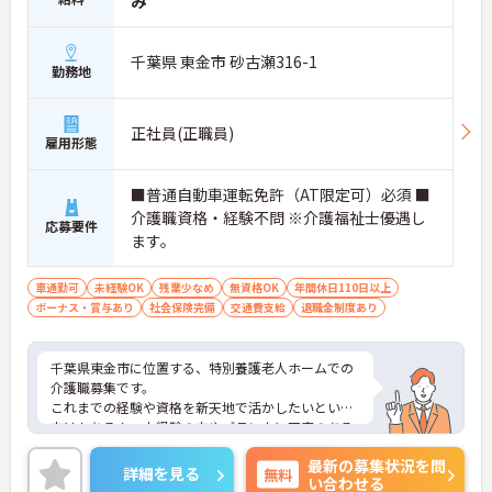
み
千葉県 東金市 砂古瀬316-1
勤務地
正社員(正職員)
雇用形態
■普通自動車運転免許（AT限定可）必須 ■
介護職資格・経験不問 ※介護福祉士優遇し
応募要件
ます。
車通勤可
未経験OK
残業少なめ
無資格OK
年間休日110日以上
ボーナス・賞与あり
社会保険完備
交通費支給
退職金制度あり
千葉県東金市に位置する、特別養護老人ホームでの
介護職募集です。
これまでの経験や資格を新天地で活かしたいという
方はもちろん、未経験の方やブランクに不安のある
方もご応募可能◎
最新の募集状況を問
年間休日は120日以上！しっかり働いてプライベー
詳細を見る
無料
い合わせる
トも充実できるので、ワークライフバランスもバッ