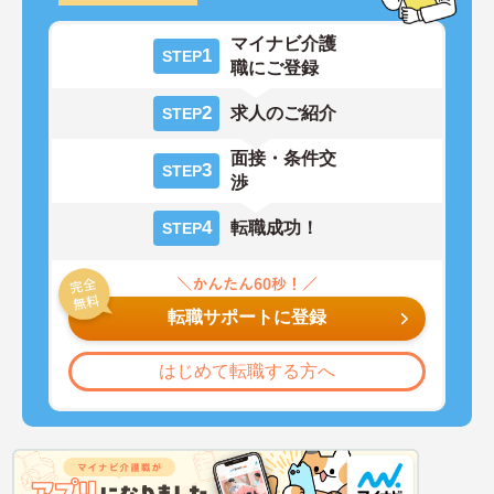
マイナビ介護
1
STEP
職にご登録
2
求人のご紹介
STEP
面接・条件交
3
STEP
渉
4
転職成功！
STEP
転職サポートに登録
はじめて転職する方へ