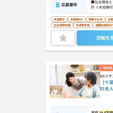
■社会福祉士
応募要件
許 ※未経験可
車通勤可
未経験OK
残業少なめ
日
社会保険完備
交通費支給
退職金制度あ
詳細を
有料老
NSリ
【千
料老
月収
28.0万