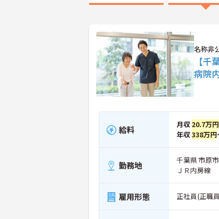
名称非
【千
病院
月収
20.7万円
給料
年収
338万円
千葉県 市原市
勤務地
ＪＲ内房線
雇用形態
正社員(正職員