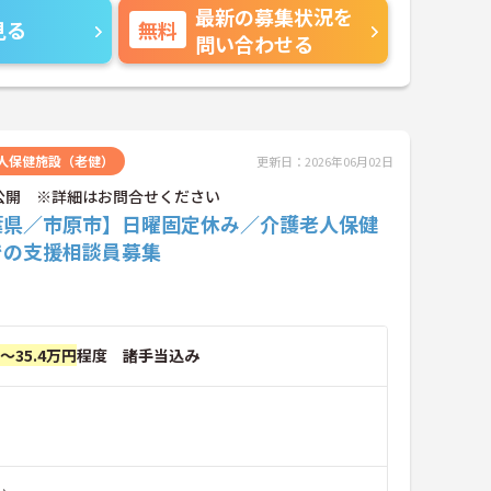
最新の募集状況を
見る
無料
問い合わせる
人保健施設（老健）
更新日：2026年06月02日
公開 ※詳細はお問合せください
葉県／市原市】日曜固定休み／介護老人保健
での支援相談員募集
円～35.4万円
程度 諸手当込み