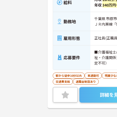
給料
年収
340万円
千葉県 市原市 
勤務地
ＪＲ内房線「
雇用形態
正社員(正職員
■介護福祉士
応募要件
祉・介護関係
定不可）
駅から徒歩10分以内
車通勤可
残業少な
交通費支給
退職金制度あり
詳細を