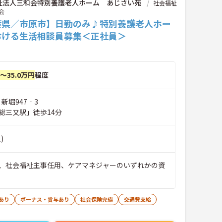
祉法人三和会特別養護老人ホーム あじさい苑
社会福祉
会
葉県／市原市】日勤のみ♪特別養護老人ホー
おける生活相談員募集＜正社員＞
円～35.0万円
程度
 新堀947‐3
総三又駅」徒歩14分
)
、社会福祉主事任用、ケアマネジャーのいずれかの資
あり
ボーナス・賞与あり
社会保険完備
交通費支給