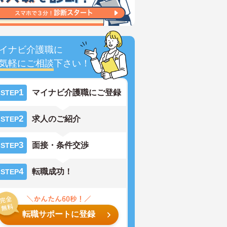
イナビ介護職に
気軽にご相談
下さい！
1
マイナビ介護職にご登録
STEP
2
求人のご紹介
STEP
3
面接・条件交渉
STEP
4
転職成功！
STEP
転職サポートに登録