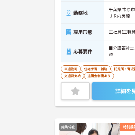
千葉県 市原市
勤務地
ＪＲ内房線
雇用形態
正社員(正職員
■介護福祉士
応募要件
須
車通勤可
住宅手当・補助
託児所・育児
交通費支給
退職金制度あり
詳細を
募集停止
特別養