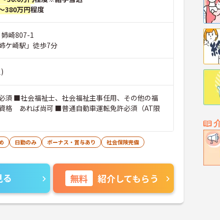
～380万円
程度
姉崎807-1
姉ケ崎駅」徒歩7分
)
必須 ■社会福祉士、社会福祉主事任用、その他の福
資格 あれば尚可 ■普通自動車運転免許必須（AT限
め
日勤のみ
ボーナス・賞与あり
社会保険完備
見る
無料
紹介してもらう