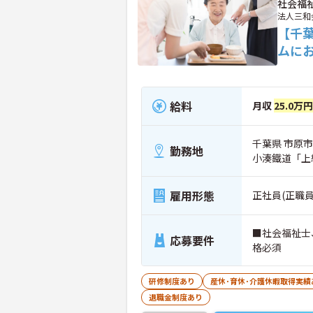
社会福
法人三和
【千
ムに
給料
月収
25.0万
千葉県 市原市
勤務地
小湊鐵道「上
雇用形態
正社員(正職員
■社会福祉士
応募要件
格必須
研修制度あり
産休･育休･介護休暇取得実績
退職金制度あり