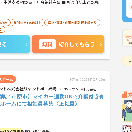
・生活支援相談員・社会福祉主事 ■普通自動車運転免
勤のみ
年間休日110日以上
産休･育休･介護休暇取得実績あり
り
見る
無料
紹介してもらう
人ホーム
更新日：2026年02月10日
ヤンド株式会社リヤンド絆 姉崎
NSリヤンド株式会社
葉県／市原市】マイカー通勤OK☆介護付き有
人ホームにて相談員募集〈正社員〉
円～30.0万円
程度※諸手当込