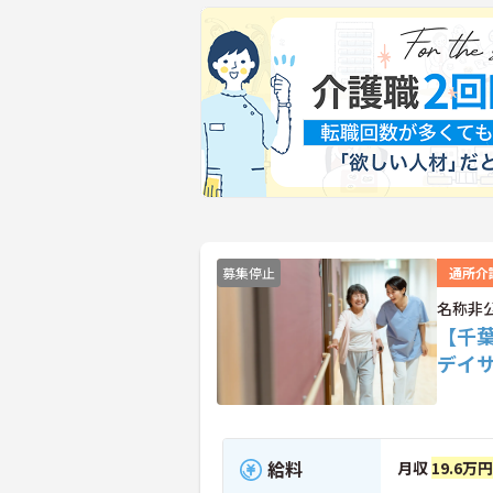
募集停止
通所介
名称非
【千
デイ
給料
月収
19.6万