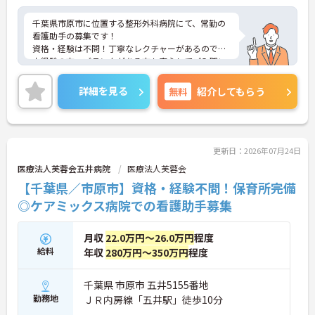
千葉県市原市に位置する整形外科病院にて、常勤の
看護助手の募集です！
資格・経験は不問！丁寧なレクチャーがあるので、
未経験の方・ブランクがある方も安心してご入職い
ただけます。
ご興味ある方には、面接対策ポイントなど、さらに
詳細を見る
無料
紹介してもらう
詳細をお話しいたしますのでお気軽にご相談くださ
い！
更新日：2026年07月24日
医療法人芙蓉会五井病院
医療法人芙蓉会
【千葉県／市原市】資格・経験不問！保育所完備
◎ケアミックス病院での看護助手募集
月収
22.0万円～26.0万円
程度
給料
年収
280万円～350万円
程度
千葉県 市原市 五井5155番地
勤務地
ＪＲ内房線「五井駅」徒歩10分