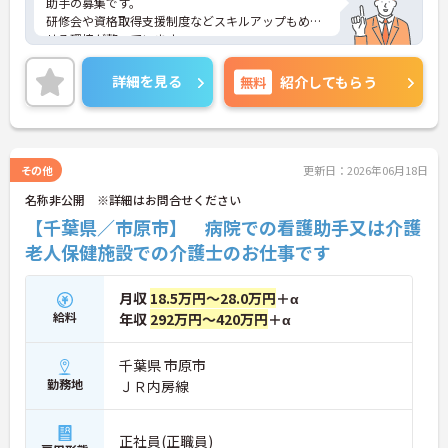
助手の募集です。
研修会や資格取得支援制度などスキルアップもめざ
せる環境が整っています。
ご興味のある方には、面接ポイントや求人の詳細な
どお話させて頂きますので、お気軽にお問い合わせ
詳細を見る
無料
紹介してもらう
下さい。
その他
更新日：2026年06月18日
名称非公開 ※詳細はお問合せください
【千葉県／市原市】 病院での看護助手又は介護
老人保健施設での介護士のお仕事です
月収
18.5万円～28.0万円
＋α
給料
年収
292万円～420万円
＋α
千葉県 市原市
勤務地
ＪＲ内房線
正社員(正職員)