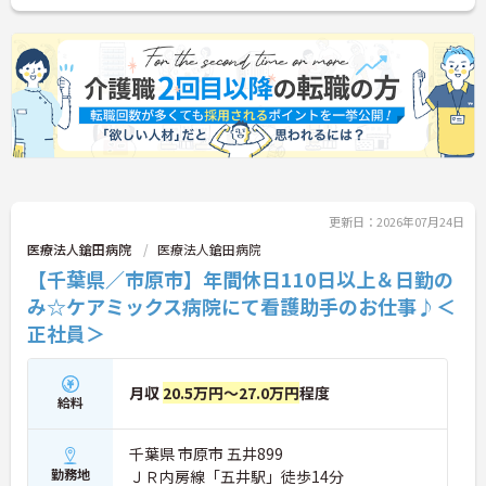
更新日：2026年07月24日
医療法人鎗田病院
医療法人鎗田病院
【千葉県／市原市】年間休日110日以上＆日勤の
み☆ケアミックス病院にて看護助手のお仕事♪＜
正社員＞
月収
20.5万円～27.0万円
程度
給料
千葉県 市原市 五井899
勤務地
ＪＲ内房線「五井駅」徒歩14分