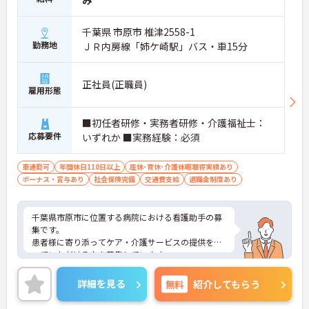
み
千葉県 市原市 椎津2558-1
勤務地
ＪＲ内房線「姉ケ崎駅」バス・車15分
正社員(正職員)
雇用形態
■初任者研修・実務者研修・介護福祉士：
応募要件
いずれか ■実務経験：必須
車通勤可
年間休日110日以上
産休･育休･介護休暇取得実績あり
ボーナス・賞与あり
社会保険完備
交通費支給
退職金制度あり
千葉県市原市に位置する病院における看護助手の募
集です。
患者様に寄り添ってケア・介護サービスの提供を行
っていただける方を募集しています。
ご興味のある方には、面接対策ポイントなど、さら
に詳細をご案内しますのでお気軽にご相談くださ
詳細を見る
無料
紹介してもらう
い！