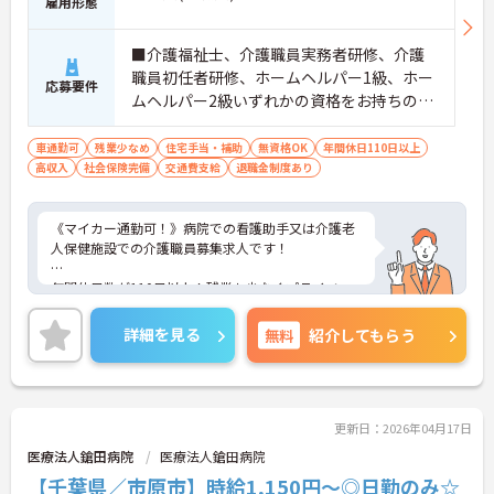
雇用形態
■介護福祉士、介護職員実務者研修、介護
職員初任者研修、ホームヘルパー1級、ホー
応募要件
ムヘルパー2級いずれかの資格をお持ちの方
※経験者優遇
車通勤可
残業少なめ
住宅手当・補助
無資格OK
年間休日110日以上
高収入
社会保険完備
交通費支給
退職金制度あり
《マイカー通勤可！》病院での看護助手又は介護老
人保健施設での介護職員募集求人です！
年間休日数が110日以上！残業も少なくプライベー
トと両立したい方におすすめです！
詳細を見る
無料
紹介してもらう
無料の駐車場完備でマイカー通勤の方も安心！
ご興味ある方には、面接のポイントなど、さらに詳
細をお話致しますのでお気軽にご相談ください。
更新日：2026年04月17日
医療法人鎗田病院
医療法人鎗田病院
【千葉県／市原市】時給1,150円～◎日勤のみ☆