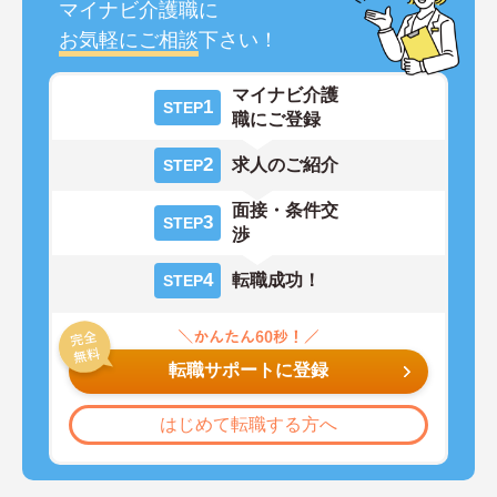
マイナビ介護職に
お気軽にご相談
下さい！
マイナビ介護
1
STEP
職にご登録
2
求人のご紹介
STEP
面接・条件交
3
STEP
渉
4
転職成功！
STEP
転職サポートに登録
はじめて転職する方へ