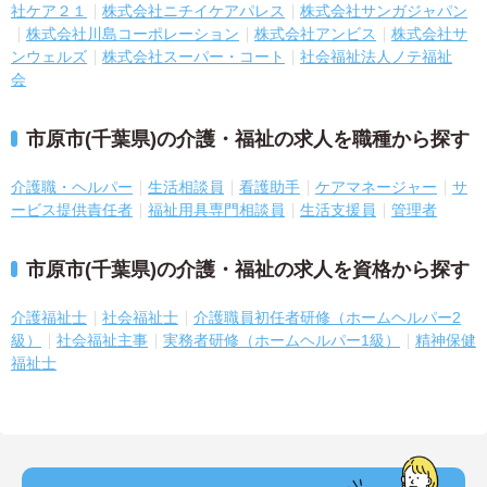
社ケア２１
株式会社ニチイケアパレス
株式会社サンガジャパン
株式会社川島コーポレーション
株式会社アンビス
株式会社サ
ンウェルズ
株式会社スーパー・コート
社会福祉法人ノテ福祉
会
市原市(千葉県)の介護・福祉の求人を職種から探す
介護職・ヘルパー
生活相談員
看護助手
ケアマネージャー
サ
ービス提供責任者
福祉用具専門相談員
生活支援員
管理者
市原市(千葉県)の介護・福祉の求人を資格から探す
介護福祉士
社会福祉士
介護職員初任者研修（ホームヘルパー2
級）
社会福祉主事
実務者研修（ホームヘルパー1級）
精神保健
福祉士