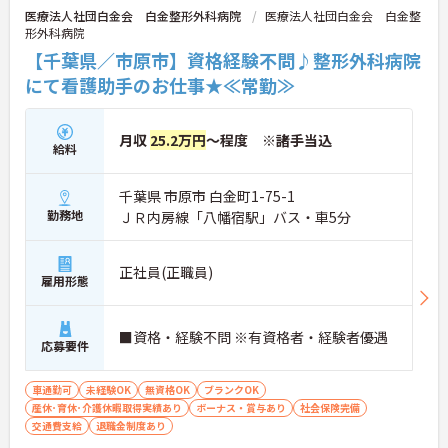
医療法人社団白金会 白金整形外科病院
医療法人社団白金会 白金整
形外科病院
【千葉県／市原市】資格経験不問♪整形外科病院
にて看護助手のお仕事★≪常勤≫
月収
25.2万円
～程度 ※諸手当込
給料
千葉県 市原市 白金町1-75-1
勤務地
ＪＲ内房線「八幡宿駅」バス・車5分
正社員(正職員)
雇用形態
■資格・経験不問 ※有資格者・経験者優遇
応募要件
車通勤可
未経験OK
無資格OK
ブランクOK
産休･育休･介護休暇取得実績あり
ボーナス・賞与あり
社会保険完備
交通費支給
退職金制度あり