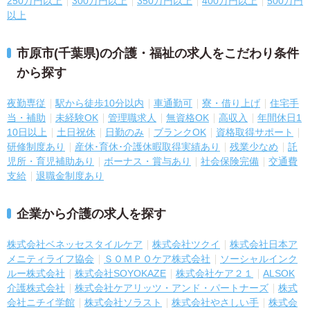
250万円以上
300万円以上
350万円以上
400万円以上
500万円
以上
市原市(千葉県)の介護・福祉の求人をこだわり条件
から探す
夜勤専従
駅から徒歩10分以内
車通勤可
寮・借り上げ
住宅手
当・補助
未経験OK
管理職求人
無資格OK
高収入
年間休日1
10日以上
土日祝休
日勤のみ
ブランクOK
資格取得サポート
研修制度あり
産休･育休･介護休暇取得実績あり
残業少なめ
託
児所・育児補助あり
ボーナス・賞与あり
社会保険完備
交通費
支給
退職金制度あり
企業から介護の求人を探す
株式会社ベネッセスタイルケア
株式会社ツクイ
株式会社日本ア
メニティライフ協会
ＳＯＭＰＯケア株式会社
ソーシャルインク
ルー株式会社
株式会社SOYOKAZE
株式会社ケア２１
ALSOK
介護株式会社
株式会社ケアリッツ・アンド・パートナーズ
株式
会社ニチイ学館
株式会社ソラスト
株式会社やさしい手
株式会