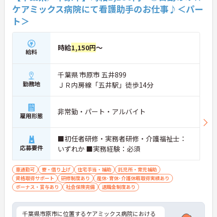
ケアミックス病院にて看護助手のお仕事♪＜パー
ト＞
時給
1,150円
～
給料
千葉県 市原市 五井899
勤務地
ＪＲ内房線「五井駅」徒歩14分
非常勤・パート・アルバイト
雇用形態
■初任者研修・実務者研修・介護福祉士：
応募要件
いずれか ■実務経験：必須
車通勤可
寮・借り上げ
住宅手当・補助
託児所・育児補助
資格取得サポート
研修制度あり
産休･育休･介護休暇取得実績あり
ボーナス・賞与あり
社会保険完備
退職金制度あり
千葉県市原市に位置するケアミックス病院における