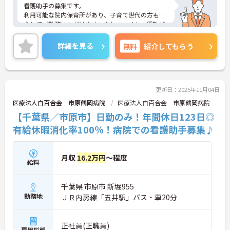
看護助手の募集です。
利用可能な院内保育所があり、子育て世代の方も安
心してご勤務いただけます。また、マイカー通勤が
可能です。通勤が苦になりません。
ご興味のある方には、面接対策ポイントなど、さら
詳細を見る
無料
紹介してもらう
に詳細をご案内しますのでお気軽にご相談くださ
い！
更新日：2025年11月04日
医療法人白百合会 市原鶴岡病院
医療法人白百合会 市原鶴岡病院
【千葉県／市原市】日勤のみ！年間休日123日◎
有給休暇消化率100％！病院での看護助手募集♪
月収
16.2万円
～程度
給料
千葉県 市原市 新堀955
勤務地
ＪＲ内房線「五井駅」バス・車20分
正社員(正職員)
雇用形態