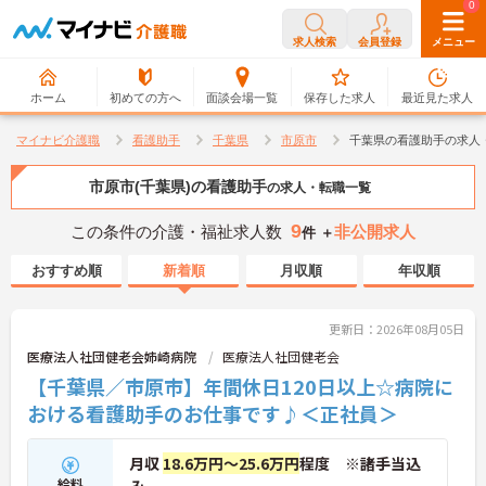
0
0
求人検索
会員登録
メニュー
ホーム
初めての方へ
面談会場一覧
保存した求人
最近見た求人
マイナビ介護職
看護助手
千葉県
市原市
千葉県の看護助手の求人
市原市(千葉県)の看護助手
の求人・転職一覧
9
この条件の介護・福祉求人数
非公開求人
件 ＋
おすすめ順
新着順
月収順
年収順
更新日：2026年08月05日
医療法人社団健老会姉崎病院
医療法人社団健老会
【千葉県／市原市】年間休日120日以上☆病院に
おける看護助手のお仕事です♪＜正社員＞
月収
18.6万円～25.6万円
程度 ※諸手当込
給料