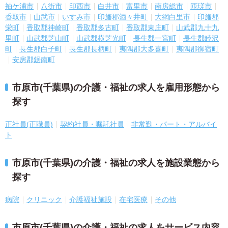
袖ケ浦市
八街市
印西市
白井市
富里市
南房総市
匝瑳市
香取市
山武市
いすみ市
印旛郡酒々井町
大網白里市
印旛郡
栄町
香取郡神崎町
香取郡多古町
香取郡東庄町
山武郡九十九
里町
山武郡芝山町
山武郡横芝光町
長生郡一宮町
長生郡睦沢
町
長生郡白子町
長生郡長柄町
夷隅郡大多喜町
夷隅郡御宿町
安房郡鋸南町
市原市(千葉県)の介護・福祉の求人を雇用形態から
探す
正社員(正職員)
契約社員・嘱託社員
非常勤・パート・アルバイ
ト
市原市(千葉県)の介護・福祉の求人を施設業態から
探す
病院
クリニック
介護福祉施設
在宅医療
その他
市原市(千葉県)の介護・福祉の求人をサービス内容