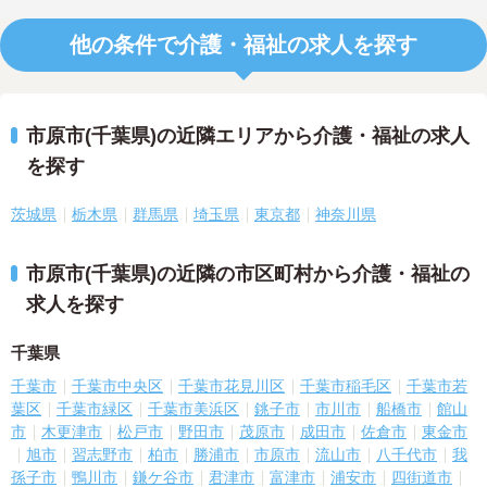
他の条件で介護・福祉の求人を探す
市原市(千葉県)の近隣エリアから介護・福祉の求人
を探す
茨城県
栃木県
群馬県
埼玉県
東京都
神奈川県
市原市(千葉県)の近隣の市区町村から介護・福祉の
求人を探す
千葉県
千葉市
千葉市中央区
千葉市花見川区
千葉市稲毛区
千葉市若
葉区
千葉市緑区
千葉市美浜区
銚子市
市川市
船橋市
館山
市
木更津市
松戸市
野田市
茂原市
成田市
佐倉市
東金市
旭市
習志野市
柏市
勝浦市
市原市
流山市
八千代市
我
孫子市
鴨川市
鎌ケ谷市
君津市
富津市
浦安市
四街道市