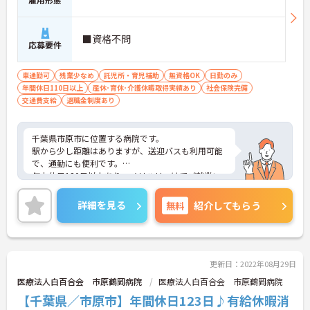
■資格不問
応募要件
車通勤可
残業少なめ
託児所・育児補助
無資格OK
日勤のみ
年間休日110日以上
産休･育休･介護休暇取得実績あり
社会保険完備
交通費支給
退職金制度あり
千葉県市原市に位置する病院です。
駅から少し距離はありますが、送迎バスも利用可能
で、通勤にも便利です。
年末休日120日以上あり、メリハリつけてご就業い
ただけます。
ご興味のある方は是非お気軽にお問い合わせくださ
詳細を見る
無料
紹介してもらう
い。
更新日：2022年08月29日
医療法人白百合会 市原鶴岡病院
医療法人白百合会 市原鶴岡病院
【千葉県／市原市】年間休日123日♪有給休暇消