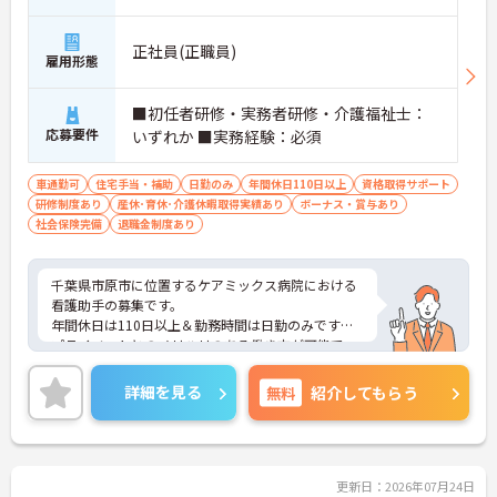
正社員(正職員)
雇用形態
■初任者研修・実務者研修・介護福祉士：
応募要件
いずれか ■実務経験：必須
車通勤可
住宅手当・補助
日勤のみ
年間休日110日以上
資格取得サポート
研修制度あり
産休･育休･介護休暇取得実績あり
ボーナス・賞与あり
社会保険完備
退職金制度あり
千葉県市原市に位置するケアミックス病院における
看護助手の募集です。
年間休日は110日以上＆勤務時間は日勤のみです。
プライベートとのメリハリのある働き方が可能で
す。また、24時間利用可能な院内保育所があり、子
育て世代の方も安心してご勤務いただけます。
詳細を見る
無料
紹介してもらう
ご興味のある方には、面接対策ポイントなど、さら
に詳細をご案内しますのでお気軽にご相談くださ
い！
更新日：2026年07月24日