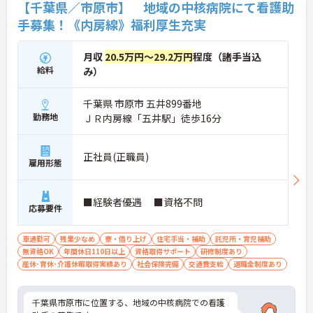
【千葉県／市原市】 地域の中核病院にて看護助
手募集！《内房線》福利厚生充実
月収
20.5万円～29.2万円
程度（諸手当込
給料
み）
千葉県 市原市 五井899番地
勤務地
ＪＲ内房線「五井駅」徒歩16分
正社員(正職員)
雇用形態
■経験者優遇 ■資格不問
応募要件
車通勤可
残業少なめ
寮・借り上げ
住宅手当・補助
託児所・育児補助
無資格OK
年間休日110日以上
資格取得サポート
研修制度あり
産休･育休･介護休暇取得実績あり
社会保険完備
交通費支給
退職金制度あり
千葉県市原市に位置する、地域の中核病院での看護