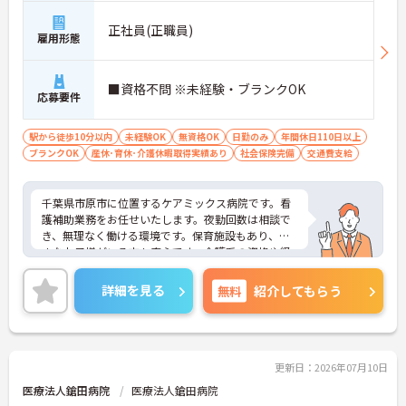
正社員(正職員)
雇用形態
■資格不問 ※未経験・ブランクOK
応募要件
駅から徒歩10分以内
未経験OK
無資格OK
日勤のみ
年間休日110日以上
ブランクOK
産休･育休･介護休暇取得実績あり
社会保険完備
交通費支給
千葉県市原市に位置するケアミックス病院です。看
護補助業務をお任せいたします。夜勤回数は相談で
き、無理なく働ける環境です。保育施設もあり、小
さなお子様がいる方も安心です。介護系の資格や経
験がなくてもチャレンジいただけます。ご興味のあ
る方には、面接対策ポイントなど、さらに詳細をお
詳細を見る
無料
紹介してもらう
話しいたしますのでお気軽にご相談ください！
更新日：2026年07月10日
医療法人鎗田病院
医療法人鎗田病院