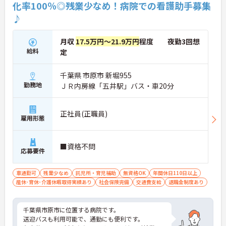
化率100％◎残業少なめ！病院での看護助手募集
♪
月収
17.5万円～21.9万円
程度 夜勤3回想
給料
定
千葉県 市原市 新堀955
勤務地
ＪＲ内房線「五井駅」バス・車20分
正社員(正職員)
雇用形態
■資格不問
応募要件
車通勤可
残業少なめ
託児所・育児補助
無資格OK
年間休日110日以上
産休･育休･介護休暇取得実績あり
社会保険完備
交通費支給
退職金制度あり
千葉県市原市に位置する病院です。
送迎バスも利用可能で、通勤にも便利です。