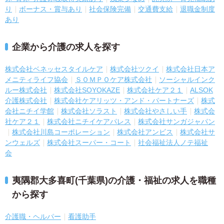
り
ボーナス・賞与あり
社会保険完備
交通費支給
退職金制度
あり
企業から介護の求人を探す
株式会社ベネッセスタイルケア
株式会社ツクイ
株式会社日本ア
メニティライフ協会
ＳＯＭＰＯケア株式会社
ソーシャルインク
ルー株式会社
株式会社SOYOKAZE
株式会社ケア２１
ALSOK
介護株式会社
株式会社ケアリッツ・アンド・パートナーズ
株式
会社ニチイ学館
株式会社ソラスト
株式会社やさしい手
株式会
社ケア２１
株式会社ニチイケアパレス
株式会社サンガジャパン
株式会社川島コーポレーション
株式会社アンビス
株式会社サ
ンウェルズ
株式会社スーパー・コート
社会福祉法人ノテ福祉
会
夷隅郡大多喜町(千葉県)の介護・福祉の求人を職種
から探す
介護職・ヘルパー
看護助手