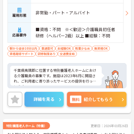
非常勤・パート・アルバイト
雇用形態
■資格：不問 ※＜歓迎＞介護職員初任者
応募要件
研修（ヘルパー2級）以上 ■経験：不問
駅から徒歩10分以内
車通勤可
未経験OK
残業少なめ
無資格OK
資格取得サポート
研修制度あり
交通費支給
千葉県夷隅郡に位置する特別養護老人ホームにおけ
る介護職員の募集です。施設は2023年6月に開設さ
れ、ご利用者に寄り添ったサービスの提供を行って
います。
勤務時間（1日4時間～）・勤務日数（週3日～）と
もに相談可能なので、無理なくプライベートを大切
詳細を見る
無料
紹介してもらう
にしながらご勤務いただけます。また、資格取得支
援制度があり、働きながらスキルアップが目指せま
す。
ご興味のある方には、面接対策ポイントなど、さら
に詳細をお話しいたしますのでお気軽にご相談くだ
特別養護老人ホーム（特養）
更新日：2026年03月26日
さい！