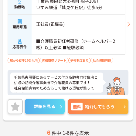
千葉県 夷隅郡大多喜町 船子1067
勤務地
いすみ鉄道「城見ケ丘駅」徒歩5分
正社員(正職員)
雇用形態
■介護職員初任者研修（ホームヘルパー2
応募要件
級）以上必須 ■経験必須
駅から徒歩10分以内
資格取得サポート
研修制度あり
社会保険完備
千葉県夷隅郡にあるサービス付き高齢者向け住宅と
併設の訪問介護事業所で介護職員の募集です！
社会保険完備のため安心して働ける環境が整ってい
ます！
最寄駅から徒歩5分の好立地で通勤も快適です♪
ご興味ある方は面接ポイントをお伝えしますので、
詳細を見る
無料
紹介してもらう
お気軽にご連絡ください。
6
件中 1-6件を表示