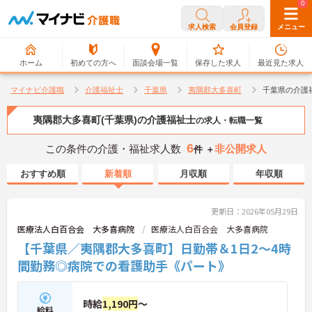
0
0
求人検索
会員登録
メニュー
ホーム
初めての方へ
面談会場一覧
保存した求人
最近見た求人
マイナビ介護職
介護福祉士
千葉県
夷隅郡大多喜町
千葉県の介護
夷隅郡大多喜町(千葉県)の介護福祉士
の求人・転職一覧
6
この条件の介護・福祉求人数
非公開求人
件 ＋
おすすめ順
新着順
月収順
年収順
更新日：2026年05月29日
医療法人白百合会 大多喜病院
医療法人白百合会 大多喜病院
【千葉県／夷隅郡大多喜町】日勤帯＆1日2～4時
間勤務◎病院での看護助手《パート》
時給
1,190円
～
給料