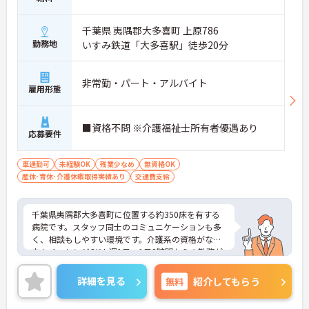
千葉県 夷隅郡大多喜町 上原786
勤務地
いすみ鉄道「大多喜駅」徒歩20分
非常勤・パート・アルバイト
雇用形態
■資格不問 ※介護福祉士所有者優遇あり
応募要件
車通勤可
未経験OK
残業少なめ
無資格OK
産休･育休･介護休暇取得実績あり
交通費支給
千葉県夷隅郡大多喜町に位置する約350床を有する
病院です。スタッフ同士のコミュニケーションも多
く、相談もしやすい環境です。介護系の資格がない
方もチャレンジOK！週1日、1日2時間からの勤務が
相談でき、ご家庭やプライベートを重視されたい方
におすすめです。
詳細を見る
無料
紹介してもらう
ご興味ある方には、面接対策ポイントなど、さらに
詳細をお話しいたしますのでお気軽にご相談くださ