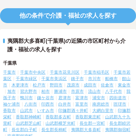
他の条件で介護・福祉の求人を探す
夷隅郡大多喜町(千葉県)の近隣の市区町村から介
護・福祉の求人を探す
千葉県
千葉市
千葉市中央区
千葉市花見川区
千葉市稲毛区
千葉市若
葉区
千葉市緑区
千葉市美浜区
銚子市
市川市
船橋市
館山
市
木更津市
松戸市
野田市
茂原市
成田市
佐倉市
東金市
旭市
習志野市
柏市
勝浦市
市原市
流山市
八千代市
我
孫子市
鴨川市
鎌ケ谷市
君津市
富津市
浦安市
四街道市
袖ケ浦市
八街市
印西市
白井市
富里市
南房総市
匝瑳市
香取市
山武市
いすみ市
印旛郡酒々井町
大網白里市
印旛郡
栄町
香取郡神崎町
香取郡多古町
香取郡東庄町
山武郡九十九
里町
山武郡芝山町
山武郡横芝光町
長生郡一宮町
長生郡睦沢
町
長生郡白子町
長生郡長柄町
夷隅郡大多喜町
夷隅郡御宿町