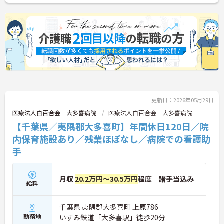
い！
更新日：2026年05月29日
医療法人白百合会 大多喜病院
医療法人白百合会 大多喜病院
【千葉県／夷隅郡大多喜町】年間休日120日／院
内保育施設あり／残業ほぼなし／病院での看護助
手
月収
20.2万円～30.5万円
程度 諸手当込み
給料
千葉県 夷隅郡大多喜町 上原786
勤務地
いすみ鉄道「大多喜駅」徒歩20分