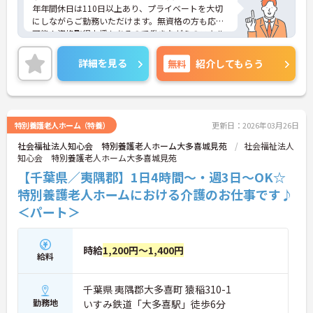
年年間休日は110日以上あり、プライベートを大切
にしながらご勤務いただけます。無資格の方も応募
可能！資格取得支援もあるので働きながらのスキル
アップも目指せます。興味をお持ちの方はお気軽に
お問い合わせください。
詳細を見る
無料
紹介してもらう
特別養護老人ホーム（特養）
更新日：2026年03月26日
社会福祉法人知心会 特別養護老人ホーム大多喜城見苑
社会福祉法人
知心会 特別養護老人ホーム大多喜城見苑
【千葉県／夷隅郡】1日4時間～・週3日～OK☆
特別養護老人ホームにおける介護のお仕事です♪
＜パート＞
時給
1,200円～1,400円
給料
千葉県 夷隅郡大多喜町 猿稲310-1
勤務地
いすみ鉄道「大多喜駅」徒歩6分