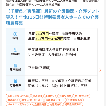
社会福祉法人知心会 特別養護老人ホーム大多喜城見苑
社会福祉法人
知心会 特別養護老人ホーム大多喜城見苑
【千葉県／夷隅郡】最新の介護機器・介護ソフト
導入！年休115日◎特別養護老人ホームでの介護
職員募集
月収
22.4万円
～程度 ※諸手当込み
給料
年収
301万円～376万円
程度 ※想定年収
千葉県 夷隅郡大多喜町 猿稲310-1
勤務地
いすみ鉄道「大多喜駅」徒歩6分
正社員(正職員)
雇用形態
■資格：不問 ※＜優遇＞介護職員初任者
応募要件
研修（ヘルパー2級）以上 ■経験：不問
駅から徒歩10分以内
車通勤可
未経験OK
残業少なめ
寮・借り上げ
無資格OK
年間休日110日以上
資格取得サポート
研修制度あり
ボーナス・賞与あり
社会保険完備
交通費支給
退職金制度あり