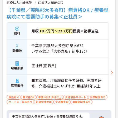
医療法人川崎病院
医療法人川崎病院
【千葉県／夷隅郡大多喜町】無資格OK♪療養型
病院にて看護助手の募集＜正社員＞
月収
18.7万円～22.2万円
程度※諸手当込
給料
千葉県 夷隅郡大多喜町 泉水674
勤務地
いすみ鉄道「大多喜駅」徒歩13分
正社員(正職員)
雇用形態
■無資格、介護職員初任者研修、実務者研
応募要件
修、介護福祉士のいずれか ■経験1年以上
車通勤可
無資格OK
年間休日110日以上
資格取得サポート
研修制度あり
ボーナス・賞与あり
社会保険完備
交通費支給
退職金制度あり
千葉県夷隅郡大多喜町に位置する療養型病院です。