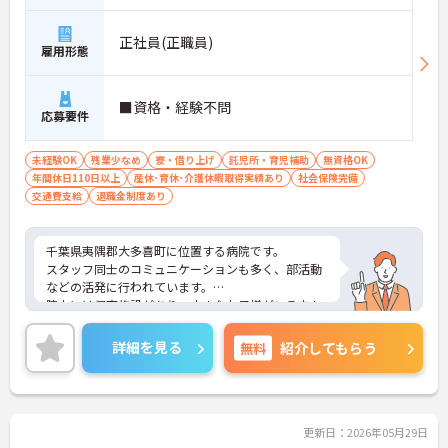
正社員(正職員)
雇用形態
■資格・経験不問
応募要件
未経験OK
残業少なめ
寮・借り上げ
託児所・育児補助
無資格OK
年間休日110日以上
産休･育休･介護休暇取得実績あり
社会保険完備
交通費支給
退職金制度あり
千葉県夷隅郡大多喜町に位置する病院です。
スタッフ同士のコミュニケーションも多く、部活動
などの活発に行われています。
院内には保育施設があり、小さなお子様がいる方も
安心です。
ご興味ある方には、面接対策ポイントなど、さらに
詳細を見る
無料
紹介してもらう
詳細をお話しいたしますのでお気軽にご相談くださ
い！
更新日：2026年05月29日