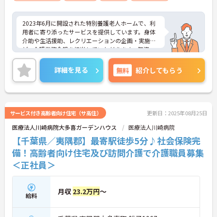
2023年6月に開設された特別養護老人ホームで、利
用者に寄り添ったサービスを提供しています。身体
介助や生活援助、レクリエーションの企画・実施な
ど、介護業務全般を担当していただきます。無資
格・未経験の方も歓迎で、研修制度が充実している
ため安心して勤務できます。年間休日115日以上で
詳細を見る
無料
紹介してもらう
プライベートも大切にでき、資格取得支援制度もあ
り、働きながらスキルアップが目指せます。最新の
介護機器・介護ソフトが導入されております。興味
のある方は詳細等をお伝えしますので、お気軽にお
問い合わせください。
サービス付き高齢者向け住宅（サ高住）
更新日：2025年08月25日
医療法人川崎病院大多喜ガーデンハウス
医療法人川崎病院
【千葉県／夷隅郡】最寄駅徒歩5分♪社会保険完
備！高齢者向け住宅及び訪問介護で介護職員募集
＜正社員＞
月収
23.2万円
～
給料