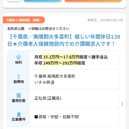
り、働きながらスキルアップが目指せます。最新の
介護機器・介護ソフトが導入されております。興味
のある方は詳細等をお伝えしますので、お気軽にお
問い合わせください。
介護老人保健施設（老健）
更新日：2026年03月11日
名称非公開 ※詳細はお問合せください
【千葉県／夷隅郡大多喜町】嬉しい年間休日120
日★介護老人保健施設内での介護職求人です！
月収
15.2万円～17.8万円
程度※諸手当込
給料
年収
249万円～292万円
程度
千葉県 夷隅郡大多喜町
勤務地
いすみ鉄道
正社員(正職員)
雇用形態
■資格・学歴・経験不問
応募要件