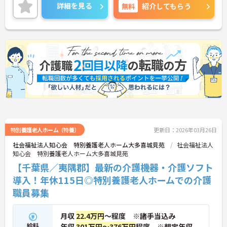
もに相談可能なので、無理なくプライベートを大切
詳細を見る
無料
紹介してもらう
にしながらご勤務いただけます。また、資格取得支
援制度があり、働きながらスキルアップが目指せま
す。
ご興味のある方には、面接対策ポイントなど、さら
に詳細をお話しいたしますのでお気軽にご相談くだ
さい！
特別養護老人ホーム（特養）
更新日：2026年03月26日
社会福祉法人知心会 特別養護老人ホーム大多喜城見苑
社会福祉法人
知心会 特別養護老人ホーム大多喜城見苑
【千葉県／夷隅郡】最新の介護機器・介護ソフト
導入！年休115日◎特別養護老人ホームでの介護
職員募集
月収
22.4万円
～程度 ※諸手当込み
給料
年収
301万円～376万円
程度 ※想定年収