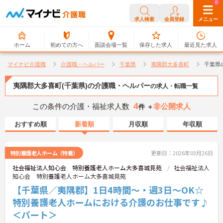
0
0
求人検索
会員登録
メニュー
ホーム
初めての方へ
面談会場一覧
保存した求人
最近見た求人
マイナビ介護職
介護職・ヘルパー
千葉県
夷隅郡大多喜町
千葉県
夷隅郡大多喜町(千葉県)の介護職・ヘルパー
の求人・転職一覧
4
この条件の介護・福祉求人数
非公開求人
件 ＋
おすすめ順
新着順
月収順
年収順
特別養護老人ホーム（特養）
更新日：2026年03月26日
社会福祉法人知心会 特別養護老人ホーム大多喜城見苑
社会福祉法人
知心会 特別養護老人ホーム大多喜城見苑
【千葉県／夷隅郡】1日4時間～・週3日～OK☆
特別養護老人ホームにおける介護のお仕事です♪
＜パート＞