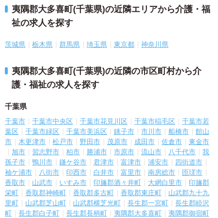
夷隅郡大多喜町(千葉県)の近隣エリアから介護・福
祉の求人を探す
茨城県
栃木県
群馬県
埼玉県
東京都
神奈川県
夷隅郡大多喜町(千葉県)の近隣の市区町村から介
護・福祉の求人を探す
千葉県
千葉市
千葉市中央区
千葉市花見川区
千葉市稲毛区
千葉市若
葉区
千葉市緑区
千葉市美浜区
銚子市
市川市
船橋市
館山
市
木更津市
松戸市
野田市
茂原市
成田市
佐倉市
東金市
旭市
習志野市
柏市
勝浦市
市原市
流山市
八千代市
我
孫子市
鴨川市
鎌ケ谷市
君津市
富津市
浦安市
四街道市
袖ケ浦市
八街市
印西市
白井市
富里市
南房総市
匝瑳市
香取市
山武市
いすみ市
印旛郡酒々井町
大網白里市
印旛郡
栄町
香取郡神崎町
香取郡多古町
香取郡東庄町
山武郡九十九
里町
山武郡芝山町
山武郡横芝光町
長生郡一宮町
長生郡睦沢
町
長生郡白子町
長生郡長柄町
夷隅郡大多喜町
夷隅郡御宿町