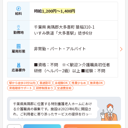
時給
1,200円～1,400円
給料
千葉県 夷隅郡大多喜町 猿稲310-1
勤務地
いすみ鉄道「大多喜駅」徒歩6分
非常勤・パート・アルバイト
雇用形態
■資格：不問 ※＜歓迎＞介護職員初任者
応募要件
研修（ヘルパー2級）以上 ■経験：不問
駅から徒歩10分以内
車通勤可
未経験OK
残業少なめ
無資格OK
資格取得サポート
研修制度あり
交通費支給
千葉県夷隅郡に位置する特別養護老人ホームにおけ
る介護職員の募集です。施設は2023年6月に開設さ
れ、ご利用者に寄り添ったサービスの提供を行って
います。
勤務時間（1日4時間～）・勤務日数（週3日～）と