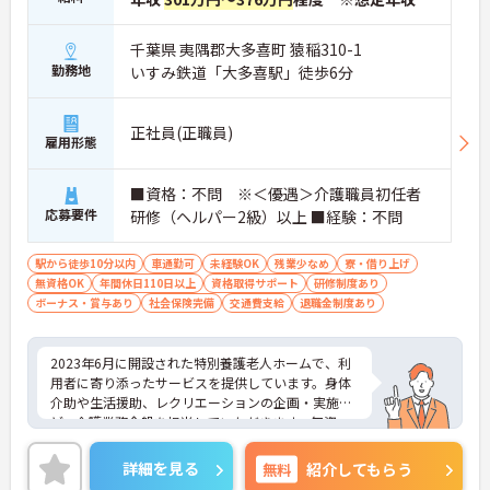
千葉県 夷隅郡大多喜町 猿稲310-1
勤務地
いすみ鉄道「大多喜駅」徒歩6分
正社員(正職員)
雇用形態
■資格：不問 ※＜優遇＞介護職員初任者
応募要件
研修（ヘルパー2級）以上 ■経験：不問
駅から徒歩10分以内
車通勤可
未経験OK
残業少なめ
寮・借り上げ
無資格OK
年間休日110日以上
資格取得サポート
研修制度あり
ボーナス・賞与あり
社会保険完備
交通費支給
退職金制度あり
2023年6月に開設された特別養護老人ホームで、利
用者に寄り添ったサービスを提供しています。身体
介助や生活援助、レクリエーションの企画・実施な
ど、介護業務全般を担当していただきます。無資
格・未経験の方も歓迎で、研修制度が充実している
ため安心して勤務できます。年間休日115日以上で
詳細を見る
無料
紹介してもらう
プライベートも大切にでき、資格取得支援制度もあ