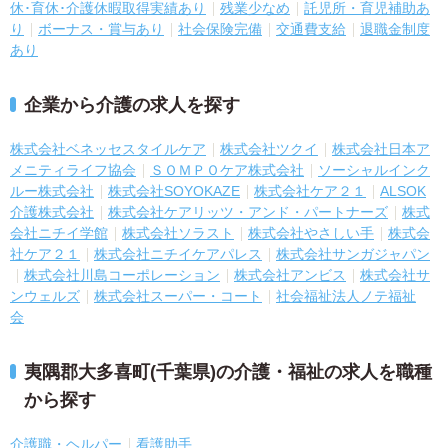
休･育休･介護休暇取得実績あり
残業少なめ
託児所・育児補助あ
り
ボーナス・賞与あり
社会保険完備
交通費支給
退職金制度
あり
企業から介護の求人を探す
株式会社ベネッセスタイルケア
株式会社ツクイ
株式会社日本ア
メニティライフ協会
ＳＯＭＰＯケア株式会社
ソーシャルインク
ルー株式会社
株式会社SOYOKAZE
株式会社ケア２１
ALSOK
介護株式会社
株式会社ケアリッツ・アンド・パートナーズ
株式
会社ニチイ学館
株式会社ソラスト
株式会社やさしい手
株式会
社ケア２１
株式会社ニチイケアパレス
株式会社サンガジャパン
株式会社川島コーポレーション
株式会社アンビス
株式会社サ
ンウェルズ
株式会社スーパー・コート
社会福祉法人ノテ福祉
会
夷隅郡大多喜町(千葉県)の介護・福祉の求人を職種
から探す
介護職・ヘルパー
看護助手