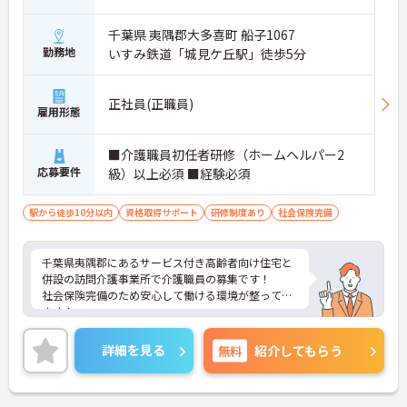
千葉県 夷隅郡大多喜町 船子1067
勤務地
いすみ鉄道「城見ケ丘駅」徒歩5分
正社員(正職員)
雇用形態
■介護職員初任者研修（ホームヘルパー2
応募要件
級）以上必須 ■経験必須
駅から徒歩10分以内
資格取得サポート
研修制度あり
社会保険完備
千葉県夷隅郡にあるサービス付き高齢者向け住宅と
併設の訪問介護事業所で介護職員の募集です！
社会保険完備のため安心して働ける環境が整ってい
ます！
最寄駅から徒歩5分の好立地で通勤も快適です♪
ご興味ある方は面接ポイントをお伝えしますので、
詳細を見る
無料
紹介してもらう
お気軽にご連絡ください。