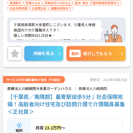
車通勤可
残業少なめ
年間休日110日以上
産休･育休･介護休暇取得実績あり
社会保険完備
交通費支給
退職金制度あり
千葉県夷隅郡大多喜町にございます、介護老人保健
施設内での介護職求人です！
嬉しい年間休日120日★
ご興味のある方は、マイナビ介護職までお問い合わ
せください。
詳細を見る
無料
紹介してもらう
サービス付き高齢者向け住宅（サ高住）
更新日：2025年08月25日
医療法人川崎病院大多喜ガーデンハウス
医療法人川崎病院
【千葉県／夷隅郡】最寄駅徒歩5分♪社会保険完
備！高齢者向け住宅及び訪問介護で介護職員募集
＜正社員＞
月収
23.2万円
～
給料