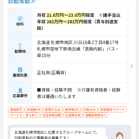
日勤常勤≫
月収
21.0万円～23.0万円
程度 ※諸手当込
年収
262万円～282万円
程度（賞与別途支
給料
給）
北海道 札幌市南区 川沿16条2丁目4番17号
札幌市営地下鉄南北線「真駒内駅」バス・
勤務地
車10分
正社員(正職員)
雇用形態
■資格・経験不問 ※介護有資格者・経験
応募要件
者は優遇いたします
車通勤可
未経験OK
残業少なめ
無資格OK
日勤のみ
資格取得サポート
ボーナス・賞与あり
社会保険完備
交通費支給
退職金制度あり
北海道札幌市南区に位置するグループホームにて、
日勤常勤の介護職員の募集です！