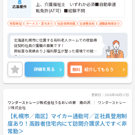
上、介護福祉士 いずれか必須■自動車運
応募要件
転免許(AT可）■経験不問
夜勤専従
ボーナス・賞与あり
社会保険完備
交通費支給
退職金制度あり
北海道札幌市に位置する有料老人ホームでの夜勤専
従契約社員介護職の募集です！
昇給賞与実績あり♪福利厚生が整った環境での就業
です！
ご興味のある方には詳しくお伝えいたしますので、
お気軽にお問い合わせください。
詳細を見る
無料
紹介してもらう
更新日：2026年06月17日
ワンダーストレージ株式会社うるおいの家 南の沢
ワンダーストレー
ジ株式会社
【札幌市／南区】マイカー通勤可／正社員登用制
度あり！高齢者住宅内にて訪問介護求人です＜非
常勤＞