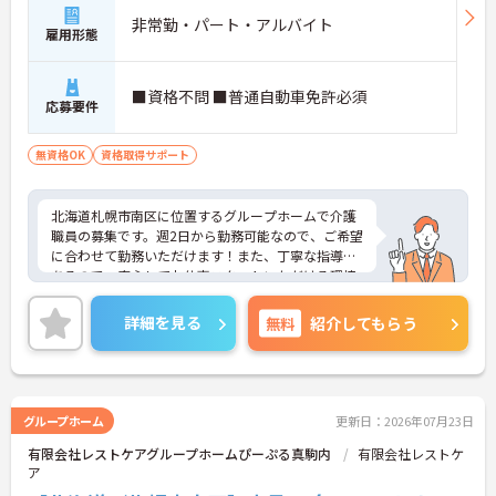
非常勤・パート・アルバイト
雇用形態
■資格不問 ■普通自動車免許必須
応募要件
無資格OK
資格取得サポート
北海道札幌市南区に位置するグループホームで介護
職員の募集です。週2日から勤務可能なので、ご希望
に合わせて勤務いただけます！また、丁寧な指導が
あるので、安心してお仕事スタートいただける環境
です♪ご興味のある方はご面接のポイントお伝えし
ますのでご気軽にお問い合わせください。
詳細を見る
無料
紹介してもらう
グループホーム
更新日：2026年07月23日
有限会社レストケアグループホームぴーぷる真駒内
有限会社レストケ
ア