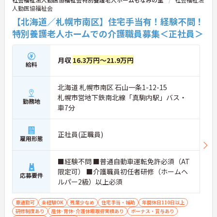
人勤医協福祉会
【北海道／札幌市南区】住宅手当有！経験不問！
特別養護老人ホームでの介護職員募集＜正社員＞
月収
16.3万円～21.9万円
給料
北海道 札幌市南区 石山一条1-12-15
札幌市営地下鉄南北線「真駒内駅」バス・
勤務地
車7分
正社員(正職員)
雇用形態
■経験不問 ■普通自動車運転免許必須（AT
限定可） ■介護職員初任者研修（ホームヘ
応募要件
ルパー2級）以上必須
車通勤可
未経験OK
残業少なめ
住宅手当・補助
年間休日110日以上
研修制度あり
産休･育休･介護休暇取得実績あり
ボーナス・賞与あり