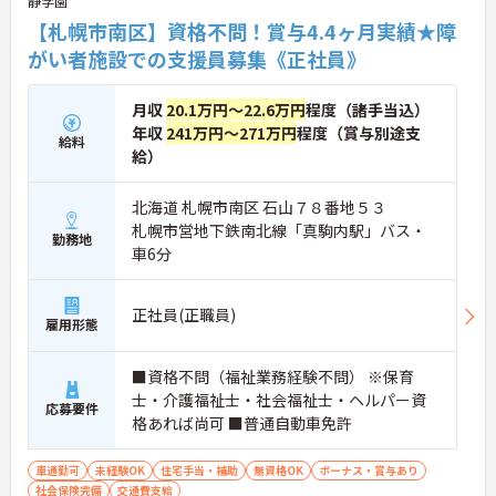
静学園
【札幌市南区】資格不問！賞与4.4ヶ月実績★障
がい者施設での支援員募集《正社員》
月収
20.1万円～22.6万円
程度（諸手当込）
年収
241万円～271万円
程度（賞与別途支
給料
給）
北海道 札幌市南区 石山７８番地５３
札幌市営地下鉄南北線「真駒内駅」バス・
勤務地
車6分
正社員(正職員)
雇用形態
■資格不問（福祉業務経験不問） ※保育
士・介護福祉士・社会福祉士・ヘルパー資
応募要件
格あれば尚可 ■普通自動車免許
車通勤可
未経験OK
住宅手当・補助
無資格OK
ボーナス・賞与あり
社会保険完備
交通費支給