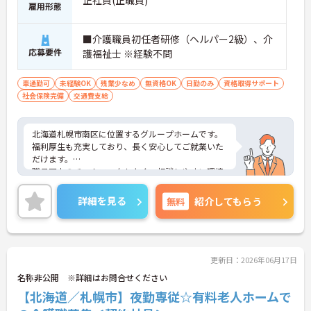
雇用形態
■介護職員初任者研修（ヘルパー2級）、介
応募要件
護福祉士 ※経験不問
車通勤可
未経験OK
残業少なめ
無資格OK
日勤のみ
資格取得サポート
社会保険完備
交通費支給
北海道札幌市南区に位置するグループホームです。
福利厚生も充実しており、長く安心してご就業いた
だけます。
職員同士のチームワークもよく、相談しやすい環境
です。
ご興味のある方には、面接対策ポイントなど、さら
詳細を見る
無料
紹介してもらう
に詳細をお話しいたしますのでお気軽にご相談くだ
さい！
更新日：2026年06月17日
名称非公開 ※詳細はお問合せください
【北海道／札幌市】夜勤専従☆有料老人ホームで