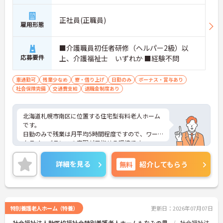
正社員(正職員)
雇用形態
■介護職員初任者研修（ヘルパー2級）以
応募要件
上、介護福祉士 いずれか ■経験不問
車通勤可
残業少なめ
寮・借り上げ
日勤のみ
ボーナス・賞与あり
社会保険完備
交通費支給
退職金制度あり
北海道札幌市南区に位置する住宅型有料老人ホーム
です。
日勤のみで残業は月平均5時間程度ですので、ワー
クライフバランスの実現が目指せる環境です。
昇給や賞与制度があり頑張りが評価されてしっかり
と職員に還元されます。
詳細を見る
無料
紹介してもらう
ご興味のある方には、面接対策ポイントなど、さら
に詳細をお話しいたしますのでお気軽にご相談くだ
さい！
特別養護老人ホーム（特養）
更新日：2026年07月07日
社会福祉法人勤医協福祉会特別養護老人ホームもなみの里
社会福祉法