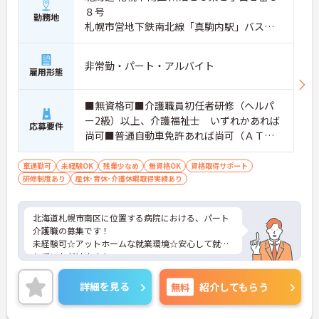
８号
勤務地
札幌市営地下鉄南北線「真駒内駅」バス・
車10分
非常勤・パート・アルバイト
雇用形態
■無資格可■介護職員初任者研修（ヘルパ
ー2級）以上、介護福祉士 いずれかあれば
応募要件
尚可■普通自動車免許あれば尚可（ＡＴ限
定可）■経験不問■介護の実務経験（年
数・形態問わず）あれば尚可
車通勤可
未経験OK
残業少なめ
無資格OK
資格取得サポート
研修制度あり
産休･育休･介護休暇取得実績あり
北海道札幌市南区に位置する病院における、パート
介護職の募集です！
未経験可☆アットホームな就業環境☆安心して就業
していただけます！
ご興味ある方には、面接対策ポイントなど、さらに
詳細をお話しいたしますのでお気軽にご相談くださ
詳細を見る
無料
紹介してもらう
い。