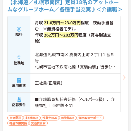
【北海道／札幌市南区】定員18名のアットホー
ムなグループホーム／各種手当充実♪＜介護職＞
月収
21.0万円～23.0万円
程度 夜勤手当含
む ※無資格者モデル
給料
年収
262万円～282万円
程度（賞与別途支
給）
北海道 札幌市南区 真駒内上町２丁目１番５
号
勤務地
札幌市営地下鉄南北線「真駒内駅」徒歩15
分
正社員(正職員)
雇用形態
■介護職員初任者研修（ヘルパー2級）、介
応募要件
護福祉士 ※経験不問
車通勤可
未経験OK
残業少なめ
無資格OK
資格取得サポート
社会保険完備
交通費支給