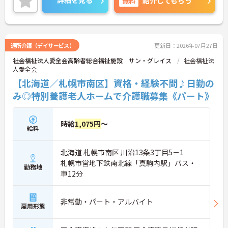
詳細を見る
無料
紹介してもらう
すので、お気軽にお問い合わせください。
通所介護（デイサービス）
更新日：2026年07月27日
社会福祉法人愛全会高齢者総合福祉施設 サン・グレイス
社会福祉法
人愛全会
【北海道／札幌市南区】資格・経験不問♪日勤の
み◎特別養護老人ホームで介護職募集《パート》
時給
1,075円
～
給料
北海道 札幌市南区 川沿13条3丁目5－1
札幌市営地下鉄南北線「真駒内駅」バス・
勤務地
車12分
非常勤・パート・アルバイト
雇用形態