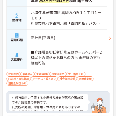
年収
252万円～343万円
程度 諸手当込
北海道 札幌市南区 真駒内柏丘１１丁目１－
１００
勤務地
札幌市営地下鉄南北線「真駒内駅」バス・
車5分
正社員(正職員)
雇用形態
■介護職員初任者研修又はホームヘルパー2
級以上の資格をお持ちの方 ※未経験の方も
応募要件
相談可能
夜勤専従
車通勤可
未経験OK
残業少なめ
寮・借り上げ
託児所・育児補助
ボーナス・賞与あり
社会保険完備
交通費支給
退職金制度あり
札幌市南区に位置する小規模多機能型居宅介護施設
での介護職員の募集です。
託児所の完備、単身用・世帯用の寮もありますの
で、お子様をお持ちの方や、引っ越しを伴うご入職