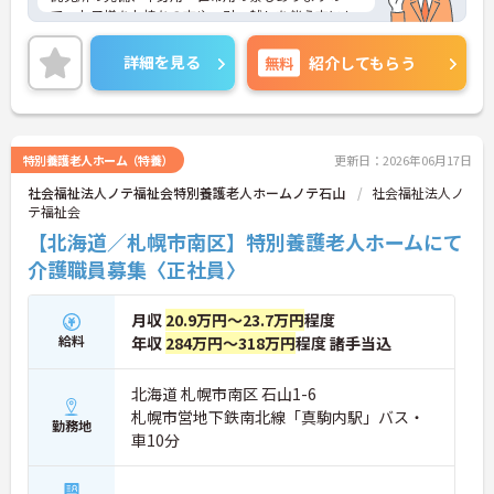
で、お子様をお持ちの方や、引っ越しを伴う方にも
おすすめです！
正社員登用制度がありますので、将来的に働き方の
詳細を見る
無料
紹介してもらう
選択肢が広がります！
ご興味のある方には、面接対策ポイントなど、さら
に詳細をお話しいたしますので、お気軽にご相談く
ださい。
特別養護老人ホーム（特養）
更新日：2026年06月17日
社会福祉法人ノテ福祉会特別養護老人ホームノテ石山
社会福祉法人ノ
テ福祉会
【北海道／札幌市南区】特別養護老人ホームにて
介護職員募集〈正社員〉
月収
20.9万円～23.7万円
程度
給料
年収
284万円～318万円
程度 諸手当込
北海道 札幌市南区 石山1-6
札幌市営地下鉄南北線「真駒内駅」バス・
勤務地
車10分