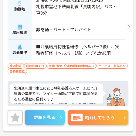
北海道 札幌市南区 石山1条1-12-15
札幌市営地下鉄南北線「真駒内駅」バス・
勤務地
車9分
非常勤・パート・アルバイト
雇用形態
■介護職員初任者研修（ヘルパー2級）、実
応募要件
務者研修（ヘルパー1級）いずれか必須
車通勤可
研修制度あり
産休･育休･介護休暇取得実績あり
ボーナス・賞与あり
交通費支給
北海道札幌市南区にある特別養護老人ホームにて介
護職の募集です。マイカー通勤が可能で駐車場があ
るため通勤に便利です♪
残業なく、1日4時間から、週2日からの勤務が可能
なためプライベートも大切にできます！パートにも
賞与があるのも嬉しいですね☆
詳細を見る
無料
紹介してもらう
ご興味のある方には、面接対策ポイントなど、さら
に詳細をご案内しますのでお気軽にご相談くださ
い！