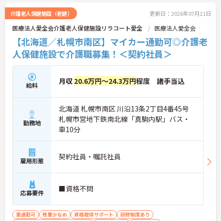
介護老人保健施設（老健）
更新日：2026年07月21日
医療法人愛全会介護老人保健施設リラコート愛全
医療法人愛全会
【北海道／札幌市南区】マイカー通勤可◎介護老
人保健施設で介護職募集！＜契約社員＞
月収
20.6万円～24.3万円
程度 諸手当込
給料
北海道 札幌市南区 川沿13条2丁目4番45号
札幌市営地下鉄南北線「真駒内駅」バス・
勤務地
車10分
契約社員・嘱託社員
雇用形態
■資格不問
応募要件
車通勤可
残業少なめ
資格取得サポート
研修制度あり