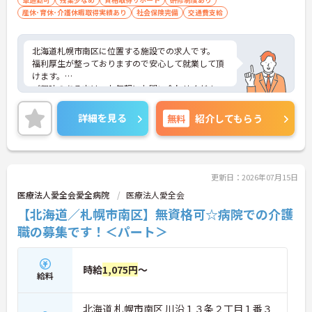
産休･育休･介護休暇取得実績あり
社会保険完備
交通費支給
北海道札幌市南区に位置する施設での求人です。
福利厚生が整っておりますので安心して就業して頂
けます。
ご興味のある方は、お気軽にお問い合わせくださ
い。
詳細を見る
無料
紹介してもらう
更新日：2026年07月15日
医療法人愛全会愛全病院
医療法人愛全会
【北海道／札幌市南区】無資格可☆病院での介護
職の募集です！＜パート＞
時給
1,075円
～
給料
北海道 札幌市南区 川沿１３条２丁目１番３