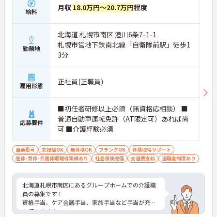
月収
18.0万円～20.7万円
程度
給料
北海道 札幌市南区 澄川6条7-1-1
札幌市営地下鉄南北線「自衛隊前駅」徒歩1
勤務地
3分
正社員(正職員)
雇用形態
■初任者研修以上必須（無資格応相談） ■
普通自動車運転免許（AT限定可）あれば尚
応募要件
可 ■介護経験必須
車通勤可
未経験OK
無資格OK
ブランクOK
資格取得サポート
産休･育休･介護休暇取得実績あり
社会保険完備
交通費支給
退職金制度あり
北海道札幌市南区にあるグループホームでの介護職
員の募集です！
資格手当、ケア会議手当、家族手当など手当が充実
しています☆