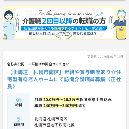
更新日：2026年07月09日
名称非公開 ※詳細はお問合せください
【北海道／札幌市南区】昇給や賞与制度あり☆住
宅型有料老人ホームにて訪問介護職員募集〈正社
員〉
月収
20.0万円～26.3万円
程度※諸手当込み
給料
年収
240万円～340万円
程度
北海道 札幌市南区
勤務地
札幌市営地下鉄南北線