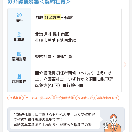
の介護職募集＜契約社員＞
月収
21.4万円
～程度
給料
北海道 札幌市南区
勤務地
札幌市営地下鉄南北線
契約社員・嘱託社員
雇用形態
■介護職員初任者研修（ヘルパー2級）以
上、介護福祉士 いずれか必須■自動車運
応募要件
転免許(AT可）■経験不問
夜勤専従
ボーナス・賞与あり
社会保険完備
交通費支給
退職金制度あり
北海道札幌市に位置する有料老人ホームでの夜勤専
従契約社員介護職の募集です！
昇給賞与実績あり♪福利厚生が整った環境での就業
です！