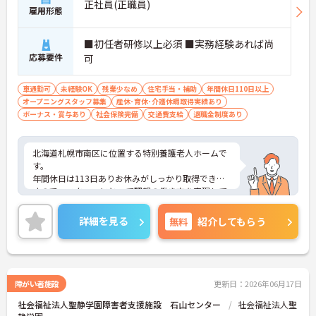
正社員(正職員)
雇用形態
■初任者研修以上必須 ■実務経験あれば尚
応募要件
可
車通勤可
未経験OK
残業少なめ
住宅手当・補助
年間休日110日以上
オープニングスタッフ募集
産休･育休･介護休暇取得実績あり
ボーナス・賞与あり
社会保険完備
交通費支給
退職金制度あり
北海道札幌市南区に位置する特別養護老人ホームで
す。
年間休日は113日ありお休みがしっかり取得できま
すので、スタッフにとって理想の働き方を実現して
います。
福利厚生が充実しておりますので、安心してご就業
詳細を見る
無料
紹介してもらう
いただけます。
ご興味のある方には、面接対策ポイントなど、さら
に詳細をお話しいたしますのでお気軽にご相談くだ
さい！
障がい者施設
更新日：2026年06月17日
社会福祉法人聖静学園障害者支援施設 石山センター
社会福祉法人聖