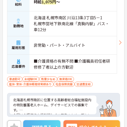
時給
1,075円
～
給料
北海道 札幌市南区 川沿13条3丁目5－1
札幌市営地下鉄南北線「真駒内駅」バス・
勤務地
車12分
非常勤・パート・アルバイト
雇用形態
■介護資格の有無不問 ■介護職員初任者研
応募要件
修修了者以上の方歓迎
車通勤可
未経験OK
残業少なめ
無資格OK
産休･育休･介護休暇取得実績あり
社会保険完備
交通費支給
北海道札幌市南区に位置する高齢者総合福祉施設内
の特別養護老人ホーム、デイサービスでの募集で
す。
今回は介護資格や経験問わずの募集のため、新たに
介護業界にチャレンジしたい方におすすめです。
ご興味のある方は、ご面接のポイントをお伝えしま