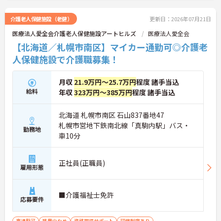
介護老人保健施設（老健）
更新日：2026年07月21日
医療法人愛全会介護老人保健施設アートヒルズ
医療法人愛全会
【北海道／札幌市南区】マイカー通勤可◎介護老
人保健施設で介護職募集！
月収
21.9万円～25.7万円
程度 諸手当込
給料
年収
323万円～385万円
程度 諸手当込
北海道 札幌市南区 石山837番地47
札幌市営地下鉄南北線「真駒内駅」バス・
勤務地
車10分
正社員(正職員)
雇用形態
■介護福祉士免許
応募要件
車通勤可
残業少なめ
資格取得サポート
研修制度あり