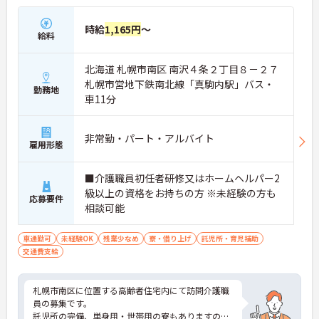
時給
1,165円
～
給料
北海道 札幌市南区 南沢４条２丁目８－２７
札幌市営地下鉄南北線「真駒内駅」バス・
勤務地
車11分
非常勤・パート・アルバイト
雇用形態
■介護職員初任者研修又はホームヘルパー2
級以上の資格をお持ちの方 ※未経験の方も
応募要件
相談可能
車通勤可
未経験OK
残業少なめ
寮・借り上げ
託児所・育児補助
交通費支給
札幌市南区に位置する高齢者住宅内にて訪問介護職
員の募集です。
託児所の完備、単身用・世帯用の寮もありますの