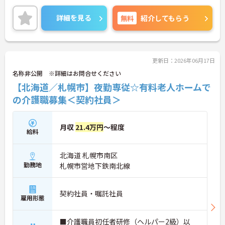
ご興味のある方には詳しくお伝えいたしますので、
お気軽にお問い合わせください。
詳細を見る
無料
紹介してもらう
更新日：2026年06月17日
名称非公開 ※詳細はお問合せください
【北海道／札幌市】夜勤専従☆有料老人ホームで
の介護職募集＜契約社員＞
月収
21.4万円
～程度
給料
北海道 札幌市南区
勤務地
札幌市営地下鉄南北線
契約社員・嘱託社員
雇用形態
■介護職員初任者研修（ヘルパー2級）以