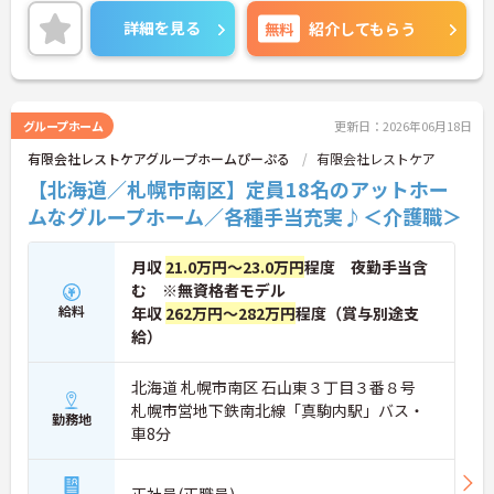
の方にもおすすめです！
ご興味のある方には、面接対策ポイントなど、さら
詳細を見る
無料
紹介してもらう
に詳細をお話しいたしますので、お気軽にご相談く
ださい。
グループホーム
更新日：2026年06月18日
有限会社レストケアグループホームぴーぷる
有限会社レストケア
【北海道／札幌市南区】定員18名のアットホー
ムなグループホーム／各種手当充実♪＜介護職＞
月収
21.0万円～23.0万円
程度 夜勤手当含
む ※無資格者モデル
給料
年収
262万円～282万円
程度（賞与別途支
給）
北海道 札幌市南区 石山東３丁目３番８号
札幌市営地下鉄南北線「真駒内駅」バス・
勤務地
車8分
正社員(正職員)