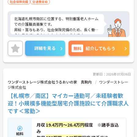
社会保険完備
交通費支給
北海道札幌市南区に位置する、特別養護老人ホーム
での介護職員募集です。
昇給・賞与もあり、社会保険完備のため、長く働こ
うと考えている方にもおすすめの求人です。
年間休日117日のため、プライベートの予定も立て
やすく、両立が可能！
詳細を見る
無料
紹介してもらう
ご興味のある方はご面接のポイントをお伝えいたし
ますので、お気軽にご相談ください。
更新日：2026年07月06日
ワンダーストレージ株式会社うるおいの家 真駒内
ワンダーストレー
ジ株式会社
【札幌市／南区】マイカー通勤可／未経験者歓
迎！小規模多機能型居宅介護施設にて介護職求人
です＜常勤＞
月収
19.4万円～26.4万円
程度 ※諸手当込
み
給料