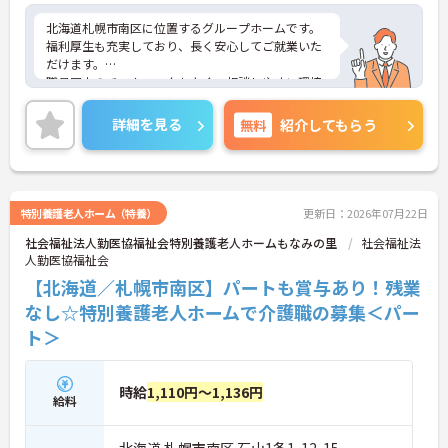
北海道札幌市南区に位置するグループホームです。
福利厚生も充実しており、長く安心してご就業いた
だけます。
職員同士のチームワークもよく、相談しやすい環境
です。
ご興味のある方には、面接対策ポイントなど、さら
詳細を見る
無料
紹介してもらう
に詳細をお話しいたしますのでお気軽にご相談くだ
さい！
特別養護老人ホーム（特養）
更新日：2026年07月22日
社会福祉法人勤医協福祉会特別養護老人ホームもなみの里
社会福祉法
人勤医協福祉会
【北海道／札幌市南区】パートも賞与あり！残業
なし☆特別養護老人ホームで介護職の募集＜パー
ト＞
時給
1,110円～1,136円
給料