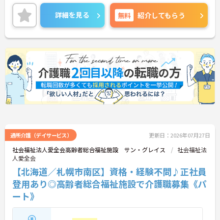
残業は無いので、プライベートの予定を立てやすい
です♪
詳細を見る
無料
紹介してもらう
ご興味がある方はご面接のポイントをお伝えします
ので、お気軽にお問い合わせください！
通所介護（デイサービス）
更新日：2026年07月27日
社会福祉法人愛全会高齢者総合福祉施設 サン・グレイス
社会福祉法
人愛全会
【北海道／札幌市南区】資格・経験不問♪正社員
登用あり◎高齢者総合福祉施設で介護職募集《パ
ート》