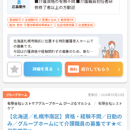
■介護資格の有無不問 ■介護職員初任者研
応募要件
修修了者以上の方歓迎
車通勤可
未経験OK
残業少なめ
無資格OK
産休･育休･介護休暇取得実績あり
社会保険完備
交通費支給
北海道札幌市南区に位置する特別養護老人ホームで
の募集です。
今回は介護資格や経験問わずの募集のため、新たに
介護業界にチャレンジしたい方におすすめです。
ご興味のある方は、ご面接のポイントをお伝えしま
すので、お気軽にお問い合わせください。
詳細を見る
無料
紹介してもらう
グループホーム
更新日：2026年07月23日
有限会社レストケアグループホーム ぴーぷるマルシェ
有限会社レスト
ケア
【北海道／札幌市南区】資格・経験不問／日勤の
み／グループホームにて介護職員の募集です★≪