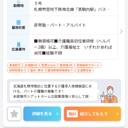
５号
勤務地
札幌市営地下鉄南北線「真駒内駅」バス・
車11分
非常勤・パート・アルバイト
雇用形態
■無資格可■介護職員初任者研修（ヘルパ
ー2級）以上、介護福祉士 いずれかあれば
応募要件
尚可■経験不問
車通勤可
未経験OK
残業少なめ
無資格OK
資格取得サポート
研修制度あり
産休･育休･介護休暇取得実績あり
交通費支給
北海道札幌市南区に位置する介護老人保健施設にお
ける、パート介護職の募集です！
未経験可☆アットホームな就業環境☆安心して就業
していただけます！
ご興味ある方には、面接対策ポイントなど、さらに
詳細をお話しいたしますのでお気軽にご相談くださ
詳細を見る
無料
紹介してもらう
い。