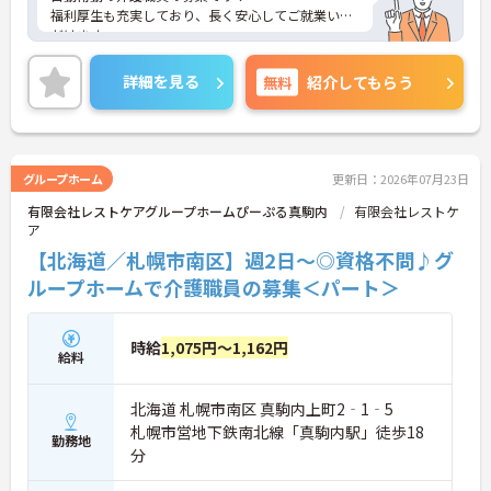
福利厚生も充実しており、長く安心してご就業いた
だけます。
残業は少なめなので、お仕事終わりのプライベート
な時間も充実可能です♪
詳細を見る
無料
紹介してもらう
ご興味ある方には、面接対策ポイントなど、さらに
詳細をお話しいたしますのでお気軽にご相談くださ
い！
グループホーム
更新日：2026年07月23日
有限会社レストケアグループホームぴーぷる真駒内
有限会社レストケ
ア
【北海道／札幌市南区】週2日～◎資格不問♪グ
ループホームで介護職員の募集＜パート＞
時給
1,075円～1,162円
給料
北海道 札幌市南区 真駒内上町2‐1‐5
札幌市営地下鉄南北線「真駒内駅」徒歩18
勤務地
分