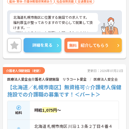
産休･育休･介護休暇取得実績あり
社会保険完備
交通費支給
北海道札幌市南区に位置する施設での求人です。
福利厚生が整っておりますので安心して就業して頂
けます。
ご興味のある方は、お気軽にお問い合わせくださ
い。
詳細を見る
無料
紹介してもらう
介護老人保健施設（老健）
更新日：2026年07月21日
医療法人愛全会介護老人保健施設 リラコート愛全
医療法人愛全会
【北海道／札幌市南区】無資格可☆介護老人保健
施設での介護職の募集です！＜パート＞
時給
1,075円
～
給料
北海道 札幌市南区 川沿１３条２丁目４番４