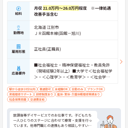
月収
21.0万円～26.0万円
程度 ※一律処遇
■ 日勤だけで無理なく働ける環境
給料
改善手当含む
プライベートと両立しやすい勤務体制です。
北海道 江別市
・「8:30～17:30」の勤務で生活リズムが安定
勤務地
ＪＲ函館本線(函館－旭川)
・夜勤なしで身体的負担も軽減
→ 無理なく長く続けたい方にぴったりの環境です
正社員(正職員)
■ 頑張りがしっかり還元される仕組み
雇用形態
モチベーション高く働ける制度が整っています。
■社会福祉士・精神保健福祉士・教員免許
・賞与とは別に「特別報酬制度」あり
・平均50万円以上の支給実績もあり
（現場経験2年以上）■大学で＜社会福祉学
応募要件
・日々の貢献度が評価につながる仕組み
＞・＜心理学＞・＜教育学＞・＜社会学＞
→ 努力がしっかり収入に反映される環境です
のいずれかの単位を取得している方 ■普
通自動車免許※送迎業務必須 ※未経験・ブ
駅から徒歩10分以内
車通勤可
未経験OK
日勤のみ
ブランクOK
■ 未経験でも安心のステップアップ体制
資格取得サポート
ランクのある方も歓迎
研修制度あり
産休･育休･介護休暇取得実績あり
社会保険完備
交通費支給
無理なく成長できる環境が魅力です。
・基礎から学べる研修制度あり
・段階的に相談員業務へチャレンジ可能
放課後等デイサービスでのお仕事です。子どもたち
・スキルや資格に応じたサポートあり
一人ひとりのステージに合わせて療育・支援を行っ
→ 新しいキャリアに挑戦したい方も安心です
ています。他専門職との連携もあり相談しやすい環