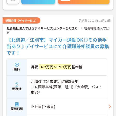
通所介護（デイサービス）
更新日：2024年11月25日
社会福祉法人すばるデイサービスセンターひだまり
社会福祉法人すば
る
【北海道／江別市】マイカー通勤OK◎その他手
当あり♪デイサービスにて介護職兼相談員の募集
です！
月収
16.2万円～19.2万円
基本給
給料
北海道 江別市 麻北町608番地
ＪＲ函館本線(函館－旭川)「大麻駅」バス・
勤務地
車8分
正社員(正職員)
雇用形態