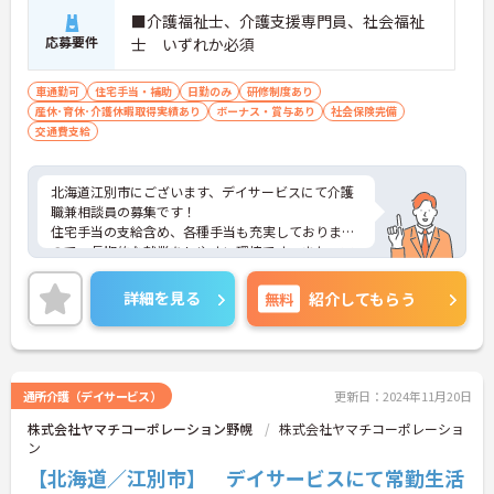
■介護福祉士、介護支援専門員、社会福祉
応募要件
士 いずれか必須
車通勤可
住宅手当・補助
日勤のみ
研修制度あり
産休･育休･介護休暇取得実績あり
ボーナス・賞与あり
社会保険完備
交通費支給
北海道江別市にございます、デイサービスにて介護
職兼相談員の募集です！
住宅手当の支給含め、各種手当も充実しております
ので、長期的な就業をしやすい環境です。また、マ
イカー通勤OKなので、通勤も楽々です◎
ご興味のある方は、マイナビ介護職までお問い合わ
詳細を見る
無料
紹介してもらう
せください。
通所介護（デイサービス）
更新日：2024年11月20日
株式会社ヤマチコーポレーション野幌
株式会社ヤマチコーポレーショ
ン
【北海道／江別市】 デイサービスにて常勤生活