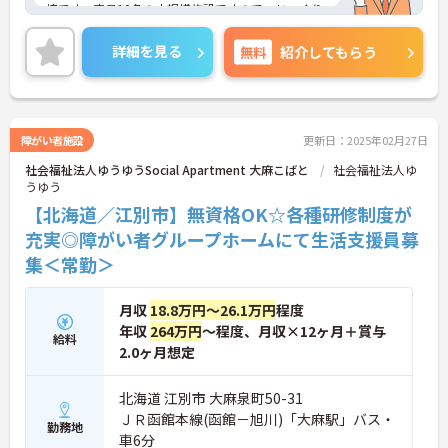
境です。定員10名の小規模施設ですので、じっくり
■ 地域とつながるやりがいポジション
と向き合うことができます。ご興味のある方には、
面接対策ポイントなど、さらに詳細をお話しいたし
人と人をつなぐ役割を担えます。
詳細を見る
無料
紹介してもらう
ますのでお気軽にご相談ください！
・利用者様・ご家族・ケアマネとの調整業務
・医療機関や居宅支援事業所との連携あり
・地域包括ケアの一員として活躍できる
→ 「誰かの役に立つ」を実感できるお仕事です
障がい者施設
更新日：2025年02月27日
社会福祉法人ゆうゆうSocial Apartment 大麻こばと
社会福祉法人ゆ
うゆう
【北海道／江別市】無資格OK☆各種研修制度が
充実◎障がい者グループホームにて生活支援員募
集＜常勤＞
月収
18.8万円～26.1万円
程度
年収
264万円
～程度、月収×12ヶ月＋賞与
給料
2.0ヶ月想定
北海道 江別市 大麻泉町50-31
ＪＲ函館本線(函館－旭川)「大麻駅」バス・
勤務地
車6分