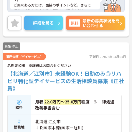
ご興味ある方には、面接のポイントなど、さらに詳
細をお話致しますのでお気軽にご相談ください。
最新の募集状況を問
詳細を見る
無料
い合わせる
募集停止
通所介護（デイサービス）
更新日：2026年04月03日
名称非公開 ※詳細はお問合せください
【北海道／江別市】未経験OK！日勤のみ◎リハ
ビリ特化型デイサービスの生活相談員募集《正社
員》
月収
22.0万円～25.0万円
程度 ※一律処遇
給料
改善手当含む
北海道 江別市
勤務地
ＪＲ函館本線(函館－旭川)