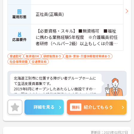
正社員(正職員)
雇用形態
【必要資格・スキル】 ■無資格可 ■福祉
に携わる業務経験5年程度 ※介護職員初任
応募要件
者研修（ヘルパー2級）以上もしくは介護福
祉士、社会福祉士、普通自動車運転免許（A
T限定可）資格をお持ちの方歓迎
車通勤可
無資格OK
研修制度あり
産休･育休･介護休暇取得実績あり
社会保険完備
交通費支給
北海道江別市に位置する障がい者グループホームに
て生活支援員募集です。
2019年8月にオープンしたあたらしい施設ですの
で、明るくきれいな建物で気持ちよく働くことがで
きます。
専門資格を持った先輩職員よりしっかりとフォロー
詳細を見る
無料
紹介してもらう
いただけますので、安心してお仕事を始めることが
可能です。
ご興味のある方には、面接対策ポイントなど、さら
に詳細をお話いたしますので、お気軽にご相談くだ
さい。
更新日：2025年02月27日