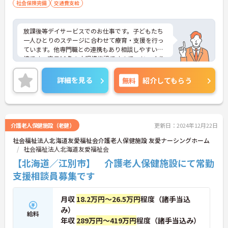
社会保険完備
交通費支給
放課後等デイサービスでのお仕事です。子どもたち
一人ひとりのステージに合わせて療育・支援を行っ
ています。他専門職との連携もあり相談しやすい環
境です。定員10名の小規模施設ですので、じっくり
と向き合うことができます。ご興味のある方には、
面接対策ポイントなど、さらに詳細をお話しいたし
詳細を見る
無料
紹介してもらう
ますのでお気軽にご相談ください！
介護老人保健施設（老健）
更新日：2024年12月22日
社会福祉法人北海道友愛福祉会介護老人保健施設 友愛ナーシングホーム
社会福祉法人北海道友愛福祉会
【北海道／江別市】 介護老人保健施設にて常勤
支援相談員募集です
月収
18.2万円～26.5万円
程度（諸手当込
み）
給料
年収
289万円～419万円
程度（諸手当込み）