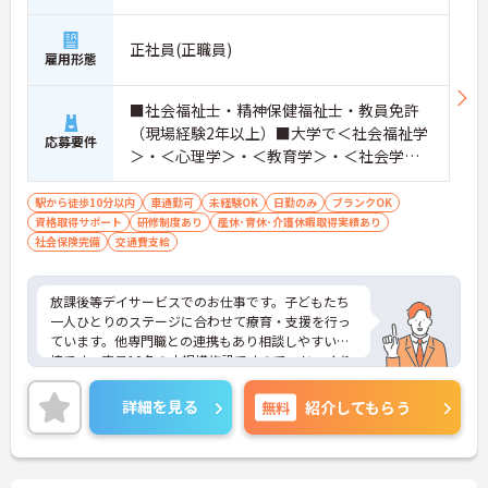
正社員(正職員)
雇用形態
■社会福祉士・精神保健福祉士・教員免許
（現場経験2年以上）■大学で＜社会福祉学
応募要件
＞・＜心理学＞・＜教育学＞・＜社会学＞
のいずれかの単位を取得している方 ■普
通自動車免許※送迎業務必須 ※未経験・ブ
駅から徒歩10分以内
車通勤可
未経験OK
日勤のみ
ブランクOK
資格取得サポート
ランクのある方も歓迎
研修制度あり
産休･育休･介護休暇取得実績あり
社会保険完備
交通費支給
放課後等デイサービスでのお仕事です。子どもたち
一人ひとりのステージに合わせて療育・支援を行っ
ています。他専門職との連携もあり相談しやすい環
境です。定員10名の小規模施設ですので、じっくり
と向き合うことができます。ご興味のある方には、
面接対策ポイントなど、さらに詳細をお話しいたし
詳細を見る
無料
紹介してもらう
ますのでお気軽にご相談ください！