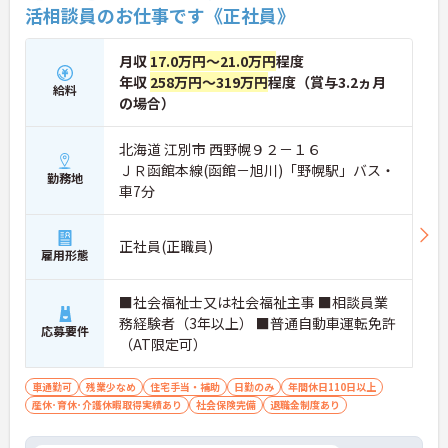
活相談員のお仕事です《正社員》
月収
17.0万円～21.0万円
程度
年収
258万円～319万円
程度（賞与3.2ヵ月
給料
の場合）
北海道 江別市 西野幌９２－１６
ＪＲ函館本線(函館－旭川)「野幌駅」バス・
勤務地
車7分
正社員(正職員)
雇用形態
■社会福祉士又は社会福祉主事 ■相談員業
務経験者（3年以上） ■普通自動車運転免許
応募要件
（AT限定可）
車通勤可
残業少なめ
住宅手当・補助
日勤のみ
年間休日110日以上
産休･育休･介護休暇取得実績あり
社会保険完備
退職金制度あり