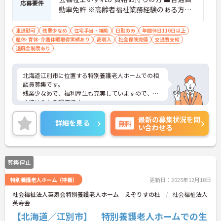
応募要件
動車免許 ※高齢者福祉業務経験のある方は
尚良し
車通勤可
残業少なめ
住宅手当・補助
日勤のみ
年間休日110日以上
産休･育休･介護休暇取得実績あり
高収入
社会保険完備
交通費支給
退職金制度あり
北海道江別市に位置する特別養護老人ホームでの相
談員募集です。
残業少なめで、福利厚生も充実していますので、長
く続けられる環境です。
ご興味ある方には、面接のポイントなど、さらに詳
最新の募集状況を問
細をお話致しますのでお気軽にご相談ください。
詳細を見る
無料
い合わせる
募集停止
特別養護老人ホーム（特養）
更新日：2025年12月18日
社会福祉法人英寿会特別養護老人ホーム えぞりすの杜
社会福祉法人
英寿会
【北海道／江別市】 特別養護老人ホームでの生