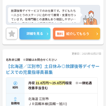
放課後等デイサービスでのお仕事です。子どもたち
一人ひとりのステージに合わせて療育・支援を行っ
ています。他専門職との連携もあり相談しやすい環
境です。定員10名の小規模施設ですので、じっくり
と向き合うことができます。ご興味のある方には、
面接対策ポイントなど、さらに詳細をお話しいたし
詳細を見る
無料
紹介してもらう
ますのでお気軽にご相談ください！
更新日：2025年02月27日
名称非公開 ※詳細はお問合せください
【北海道／江別市】土日休み◎放課後等デイサー
ビスでの児童指導員募集
月収
21.0万円～25.0万円
程度 ※一律処遇
給料
改善手当含む
北海道 江別市
勤務地
ＪＲ函館本線(函館－旭川)