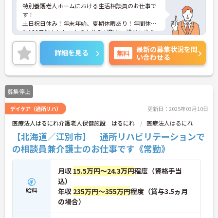
特別養護老人ホームにおける生活相談員のお仕事で
す！
土日祝日休み！年末年始、夏期休暇あり！年間休日
数120日以上としっかりお休みが取れ、残業も少な
めなのでプライベートな時間も大切にしながら働け
最新の募集状況を問
る環境です！
詳細を見る
無料
い合わせる
ご興味ある方には、面接のポイントなど、さらに詳
細をお話致しますのでお気軽にご相談ください。
募集停止
デイケア（通所リハ）
更新日：2025年03月10日
医療法人はるにれ介護老人保健施設 はるにれ
医療法人はるにれ
【北海道／江別市】 通所リハビリテーションで
の相談員兼介護士のお仕事です《常勤》
月収
15.5万円～24.3万円
程度（資格手当
込）
給料
年収
235万円～355万円
程度（賞与3.5ヵ月
の場合）