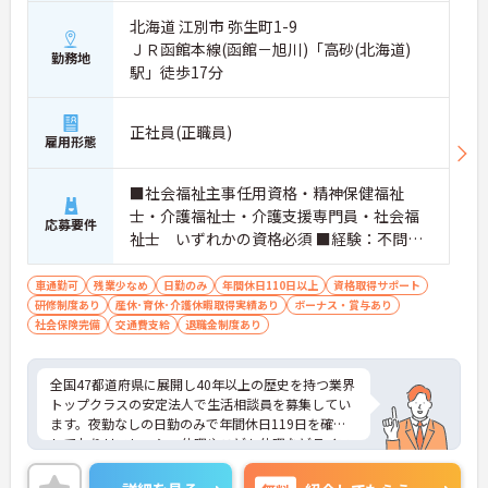
北海道 江別市 弥生町1-9
ＪＲ函館本線(函館－旭川)「高砂(北海道)
勤務地
駅」徒歩17分
正社員(正職員)
雇用形態
■社会福祉主事任用資格・精神保健福祉
士・介護福祉士・介護支援専門員・社会福
応募要件
祉士 いずれかの資格必須 ■経験：不問
※ただし、介護福祉士の場合、社会福祉施
設等において実務経験が1年以上必須
車通勤可
残業少なめ
日勤のみ
年間休日110日以上
資格取得サポート
研修制度あり
産休･育休･介護休暇取得実績あり
ボーナス・賞与あり
社会保険完備
交通費支給
退職金制度あり
全国47都道府県に展開し40年以上の歴史を持つ業界
トップクラスの安定法人で生活相談員を募集してい
ます。夜勤なしの日勤のみで年間休日119日を確保
しておりリフレッシュ休暇やこども休暇などライフ
ステージに合わせた働き方が可能です。処遇改善手
当の全額還元や実績最大105万円の賞与に加え配偶