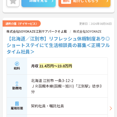
詳細を見る
無料
紹介してもらう
者1万円などの手厚い扶養手当をご用意しています。
独自の福利厚生制度によるお祝い金や宿泊費補助な
どスタッフの生活を支える制度も充実しています。
髪色やネイルも自由でご自身の個性を大切にしなが
らのびのびと働ける風通しの良い職場です。階層別
通所介護（デイサービス）
更新日：2026年08月06日
研修や資格取得支援制度が整っているため有資格者
株式会社SOYOKAZE江別ケアパークそよ風
株式会社SOYOKAZE
の方がこれまでのご経験を活かしながら将来の管理
職やスペシャリストへと着実にキャリアアップを目
【北海道／江別市】リフレッシュ休暇制度あり◎
指せるやりがいのある環境です。
ショートステイにて生活相談員の募集＜正規フル
タイム社員＞
★おすすめPOINT★
【ワークライフバランスの充実】
・夜勤なしの日勤のみで年間休日119日を確保 ・リ
フレッシュ休暇やこども休暇など特別休暇が充実
月収
21.4万円～23.0万円
給料
・産休育休や産後パパ育休制度など子育て支援体制
が万全
【安心の高待遇と福利厚生】
北海道 江別市 一条3-12-2
・処遇改善手当を毎月および半期末手当として全額
ＪＲ函館本線(函館－旭川)「江別駅」徒歩3
還元 ・配偶者1万円や満18歳未満の子5千円の手厚
勤務地
分
い扶養手当を支給
・結婚・出生・入学のお祝い金やヘルスチェック補
助など独自の福利厚生制度を用意
契約社員・嘱託社員
【資格を活かせるキャリアアップ環境】
雇用形態
・公的資格取得や自己啓発支援制度を活用しスキル
アップが可能