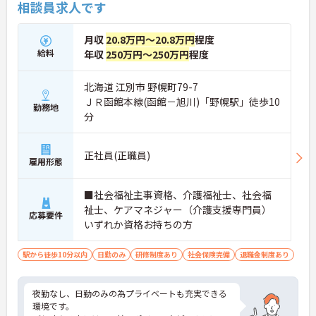
相談員求人です
月収
20.8万円～20.8万円
程度
給料
年収
250万円～250万円
程度
北海道 江別市 野幌町79-7
ＪＲ函館本線(函館－旭川)「野幌駅」徒歩10
勤務地
分
正社員(正職員)
雇用形態
■社会福祉主事資格、介護福祉士、社会福
祉士、ケアマネジャー（介護支援専門員）
応募要件
いずれか資格お持ちの方
駅から徒歩10分以内
日勤のみ
研修制度あり
社会保険完備
退職金制度あり
夜勤なし、日勤のみの為プライベートも充実できる
環境です。