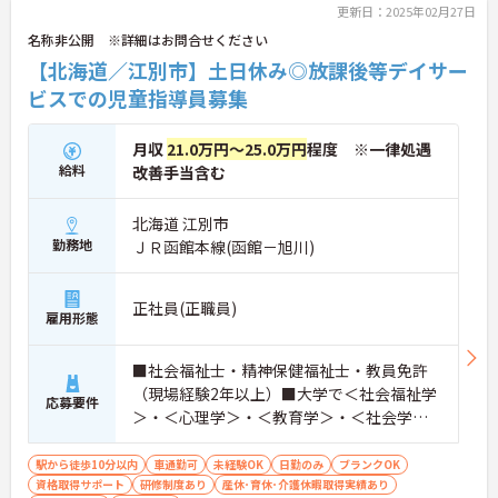
更新日：2025年02月27日
名称非公開 ※詳細はお問合せください
【北海道／江別市】土日休み◎放課後等デイサー
ビスでの児童指導員募集
月収
21.0万円～25.0万円
程度 ※一律処遇
給料
改善手当含む
北海道 江別市
勤務地
ＪＲ函館本線(函館－旭川)
正社員(正職員)
雇用形態
■社会福祉士・精神保健福祉士・教員免許
（現場経験2年以上）■大学で＜社会福祉学
応募要件
＞・＜心理学＞・＜教育学＞・＜社会学＞
のいずれかの単位を取得している方 ■普
通自動車免許※送迎業務必須 ※未経験・ブ
駅から徒歩10分以内
車通勤可
未経験OK
日勤のみ
ブランクOK
資格取得サポート
ランクのある方も歓迎
研修制度あり
産休･育休･介護休暇取得実績あり