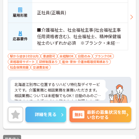
正社員(正職員)
雇用形態
■介護福祉士、社会福祉主事(社会福祉主事
任用資格者含む)、社会福祉士、精神保健福
応募要件
祉士のいずれか必須 ※ブランク・未経験O
K ■普通自動車運転免許必須（ＡＴ限定可）
駅から徒歩10分以内
車通勤可
未経験OK
日勤のみ
ブランクOK
資格取得サポート
研修制度あり
産休･育休･介護休暇取得実績あり
社会保険完備
交通費支給
北海道江別市に位置するリハビリ特化型デイサービ
スです。介護業務と相談業務を兼務いただきます。
相談業務については未経験でもOK！日勤のみのご勤
務ですので、生活リズムを整えやすく無理なくご勤
務いただけます。
最新の募集状況を問
福利厚生が整っていますので、安心してご就業して
詳細を見る
無料
い合わせる
いただけます。
ご興味のある方は、お気軽にお問い合わせくださ
い。
募集停止