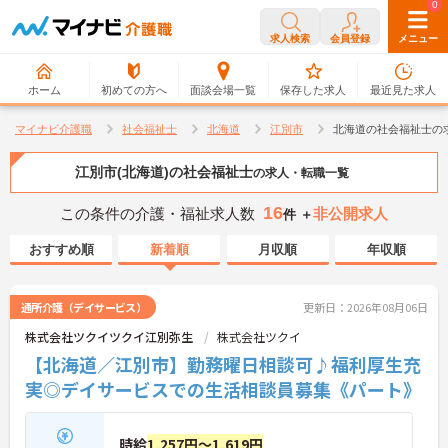
0
0
求人検索
会員登録
メニュー
ホーム
初めての方へ
面談会場一覧
保存した求人
最近見た求人
マイナビ介護職
社会福祉士
北海道
江別市
北海道の社会福祉士の
江別市(北海道)の社会福祉士
の求人・転職一覧
16
この条件の介護・福祉求人数
非公開求人
件 ＋
おすすめ順
新着順
月収順
年収順
通所介護（デイサービス）
更新日：2026年08月06日
株式会社ツクイツクイ江別弥生
株式会社ツクイ
【北海道／江別市】勤務曜日相談可♪福利厚生充
実◎デイサービスでの生活相談員募集《パート》
時給
1,257円～1,619円