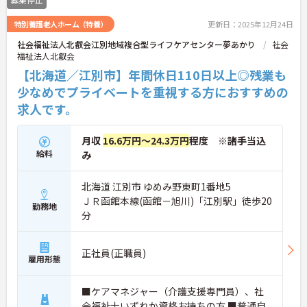
特別養護老人ホーム（特養）
更新日：2025年12月24日
社会福祉法人北叡会江別地域複合型ライフケアセンター夢あかり
社会
福祉法人北叡会
【北海道／江別市】年間休日110日以上◎残業も
少なめでプライベートを重視する方におすすめの
求人です。
月収
16.6万円～24.3万円
程度 ※諸手当込
給料
み
北海道 江別市 ゆめみ野東町1番地5
ＪＲ函館本線(函館－旭川)「江別駅」徒歩20
勤務地
分
正社員(正職員)
雇用形態
■ケアマネジャー（介護支援専門員）、社
会福祉士いずれか資格お持ちの方 ■普通自