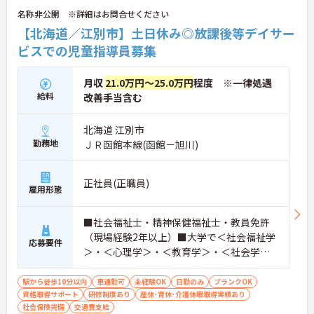
名称非公開 ※詳細はお問合せください
【北海道／江別市】土日休み◎放課後等デイサー
ビスでの児童指導員募集
月収
21.0万円～25.0万円
程度 ※一律処遇
給料
改善手当含む
北海道 江別市
勤務地
ＪＲ函館本線(函館－旭川)
正社員(正職員)
雇用形態
■社会福祉士・精神保健福祉士・教員免許
（現場経験2年以上）■大学で＜社会福祉学
応募要件
＞・＜心理学＞・＜教育学＞・＜社会学＞
のいずれかの単位を取得している方 ■普
通自動車免許※送迎業務必須 ※未経験・ブ
駅から徒歩10分以内
車通勤可
未経験OK
日勤のみ
ブランクOK
資格取得サポート
ランクのある方も歓迎
研修制度あり
産休･育休･介護休暇取得実績あり
社会保険完備
交通費支給