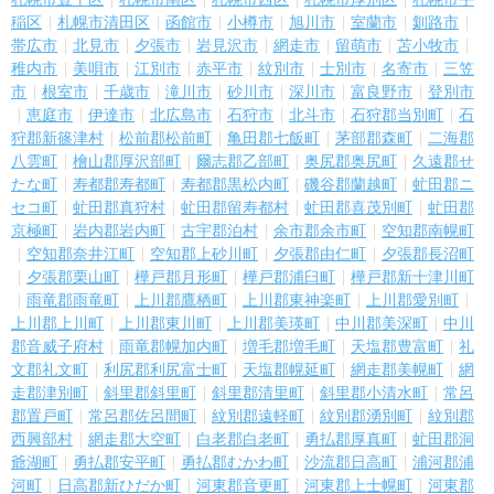
稲区
札幌市清田区
函館市
小樽市
旭川市
室蘭市
釧路市
帯広市
北見市
夕張市
岩見沢市
網走市
留萌市
苫小牧市
稚内市
美唄市
江別市
赤平市
紋別市
士別市
名寄市
三笠
市
根室市
千歳市
滝川市
砂川市
深川市
富良野市
登別市
恵庭市
伊達市
北広島市
石狩市
北斗市
石狩郡当別町
石
狩郡新篠津村
松前郡松前町
亀田郡七飯町
茅部郡森町
二海郡
八雲町
檜山郡厚沢部町
爾志郡乙部町
奥尻郡奥尻町
久遠郡せ
たな町
寿都郡寿都町
寿都郡黒松内町
磯谷郡蘭越町
虻田郡ニ
セコ町
虻田郡真狩村
虻田郡留寿都村
虻田郡喜茂別町
虻田郡
京極町
岩内郡岩内町
古宇郡泊村
余市郡余市町
空知郡南幌町
空知郡奈井江町
空知郡上砂川町
夕張郡由仁町
夕張郡長沼町
夕張郡栗山町
樺戸郡月形町
樺戸郡浦臼町
樺戸郡新十津川町
雨竜郡雨竜町
上川郡鷹栖町
上川郡東神楽町
上川郡愛別町
上川郡上川町
上川郡東川町
上川郡美瑛町
中川郡美深町
中川
郡音威子府村
雨竜郡幌加内町
増毛郡増毛町
天塩郡豊富町
礼
文郡礼文町
利尻郡利尻富士町
天塩郡幌延町
網走郡美幌町
網
走郡津別町
斜里郡斜里町
斜里郡清里町
斜里郡小清水町
常呂
郡置戸町
常呂郡佐呂間町
紋別郡遠軽町
紋別郡湧別町
紋別郡
西興部村
網走郡大空町
白老郡白老町
勇払郡厚真町
虻田郡洞
爺湖町
勇払郡安平町
勇払郡むかわ町
沙流郡日高町
浦河郡浦
河町
日高郡新ひだか町
河東郡音更町
河東郡上士幌町
河東郡