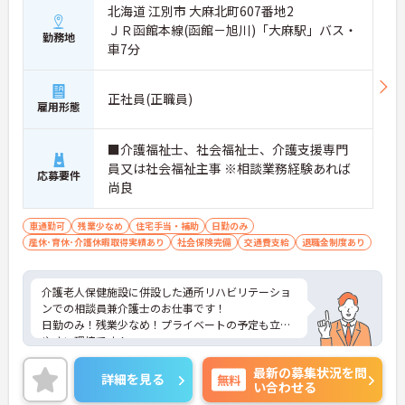
北海道 江別市 大麻北町607番地2
ＪＲ函館本線(函館－旭川)「大麻駅」バス・
勤務地
車7分
正社員(正職員)
雇用形態
■介護福祉士、社会福祉士、介護支援専門
員又は社会福祉主事 ※相談業務経験あれば
応募要件
尚良
車通勤可
残業少なめ
住宅手当・補助
日勤のみ
産休･育休･介護休暇取得実績あり
社会保険完備
交通費支給
退職金制度あり
介護老人保健施設に併設した通所リハビリテーショ
ンでの相談員兼介護士のお仕事です！
日勤のみ！残業少なめ！プライベートの予定も立て
やすい環境です！
ご興味ある方には、面接のポイントなど、さらに詳
最新の募集状況を問
細をお話致しますのでお気軽にご相談ください。
詳細を見る
無料
い合わせる