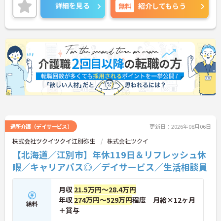
も磨いていけるやりがいのあるお仕事です。
詳細を見る
無料
紹介してもらう
＜夜勤なしでプライベートも充実！柔軟な働き方＞
勤務曜日は相談可能♪ライフスタイルに合わせた働
き方が可能です。産休・育休制度も整っており、長
く安心して働ける環境です。
通所介護（デイサービス）
更新日：2026年08月06日
株式会社ツクイツクイ江別弥生
株式会社ツクイ
【北海道／江別市】年休119日＆リフレッシュ休
暇／キャリアパス◎／デイサービス／生活相談員
月収
21.5万円～28.4万円
年収
274万円～529万円
程度 月給×12ヶ月
給料
＋賞与