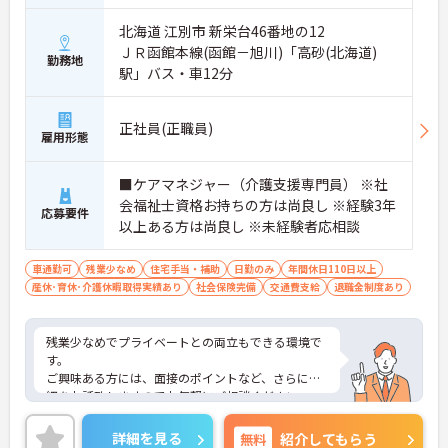
北海道 江別市 新栄台46番地の12
ＪＲ函館本線(函館－旭川)「高砂(北海道)
勤務地
駅」バス・車12分
正社員(正職員)
雇用形態
■ケアマネジャー（介護支援専門員） ※社
会福祉士資格お持ちの方は尚良し ※経験3年
応募要件
以上ある方は尚良し ※未経験者応相談
車通勤可
残業少なめ
住宅手当・補助
日勤のみ
年間休日110日以上
産休･育休･介護休暇取得実績あり
社会保険完備
交通費支給
退職金制度あり
残業少なめでプライベートとの両立もできる環境で
す。
ご興味ある方には、面接のポイントなど、さらに詳
細をお話致しますのでお気軽にご相談ください。
詳細を見る
無料
紹介してもらう