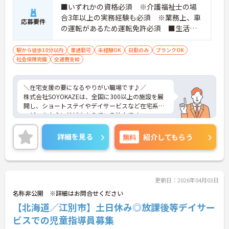
■いずれかの資格必須 ※介護福祉士の場
・管理職や他職種への転換など多彩なキャリアプラ
ンを用意
合3年以上の実務経験も必須 ※業務上、車
応募要件
・髪色やネイルなどが自由で個性を大切にできる社
の運転があるため運転免許必須 ■生活相
風
談員の経験あれば尚可 ■未経験・ブラン
ク可
駅から徒歩10分以内
車通勤可
未経験OK
日勤のみ
ブランクOK
社会保険完備
交通費支給
＼在宅支援の要になるやりがい職場です♪／
株式会社SOYOKAZEは、全国に300以上の施設を展
開し、ショートステイやデイサービスなど在宅系サ
ービスを中心に地域を支えている法人です。
利用者様が自宅での生活を続けられるよう、多職種
が連携しながら支援する体制が整っており、施設と
詳細を見る
無料
紹介してもらう
在宅の“ちょうど中間”の役割を担っています。
今回のポジションは、相談業務と介護現場の両方に
関われる点が魅力です。利用者様やご家族、ケアマ
ネとの調整役として地域とのつながりを実感できる
環境になっています。
更新日：2026年04月03日
また「日勤のみ」「残業少なめ」といった働きやす
名称非公開 ※詳細はお問合せください
さにも配慮されており、未経験からでも段階的に専
【北海道／江別市】土日休み◎放課後等デイサー
門性を高められるのも安心ポイント。長く安定して
キャリアを築きたい方にぴったりです。
ビスでの児童指導員募集