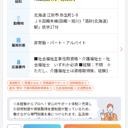
給料
北海道 江別市 弥生町1-9
ＪＲ函館本線(函館－旭川)「高砂(北海道)
勤務地
駅」徒歩17分
非常勤・パート・アルバイト
雇用形態
■社会福祉主事任用資格・介護福祉士・社
会福祉士 いずれか必須 ■経験：不問 ※
応募要件
ただし、介護福祉士は資格取得後、経験1年
以上必須
車通勤可
残業少なめ
資格取得サポート
研修制度あり
産休･育休･介護休暇取得実績あり
社会保険完備
交通費支給
＜未経験からプロへ！安心のサポート体制＞充実し
た研修制度や資格取得支援制度が整っているため、
働きながら専門知識を身につけられます。生活相談
員はサービスの質の向上を担うキーパーソン！お客
様やご家族との関わりを通じて、自分自身の人間性