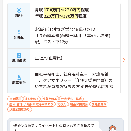
月収
17.0万円～27.8万円
程度
給料
年収
229万円～376万円
程度
北海道 江別市 新栄台46番地の12
ＪＲ函館本線(函館－旭川)「高砂(北海道)
勤務地
駅」バス・車12分
正社員(正職員)
雇用形態
■社会福祉士、社会福祉主事、介護福祉
士、ケアマネジャー（介護支援専門員）の
応募要件
いずれか資格お持ちの方 ※未経験者応相談
車通勤可
未経験OK
残業少なめ
住宅手当・補助
産休･育休･介護休暇取得実績あり
高収入
社会保険完備
交通費支給
退職金制度あり
残業少なめでプライベートとの両立もできる環境で
す。