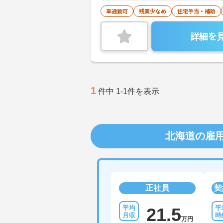
車通勤可
残業少なめ
住宅手当・補助
詳細を
1
件中 1-1件を表示
北海道の雇
正社員
契
21.5
万円