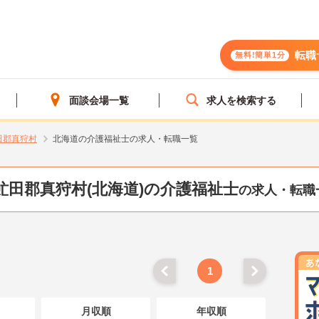
転職
無料!簡単1分
面談会場一覧
求人を検索する
田郡真狩村
北海道の介護福祉士の求人・転職一覧
虻田郡真狩村(北海道)の介護福祉士
の求人・転職
1
月収順
年収順