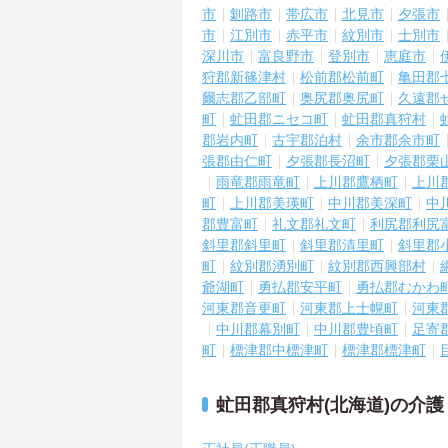
市
釧路市
帯広市
北見市
夕張市
市
江別市
赤平市
紋別市
士別市
深川市
富良野市
登別市
恵庭市
狩郡新篠津村
松前郡松前町
亀田郡
爾志郡乙部町
奥尻郡奥尻町
久遠郡
町
虻田郡ニセコ町
虻田郡真狩村
郡岩内町
古宇郡泊村
余市郡余市町
張郡由仁町
夕張郡長沼町
夕張郡栗
雨竜郡雨竜町
上川郡鷹栖町
上川
町
上川郡美瑛町
中川郡美深町
中
郡豊富町
礼文郡礼文町
利尻郡利尻
斜里郡斜里町
斜里郡清里町
斜里郡
町
紋別郡湧別町
紋別郡西興部村
爺湖町
勇払郡安平町
勇払郡むかわ
河東郡音更町
河東郡上士幌町
河東
中川郡幕別町
中川郡豊頃町
足寄
町
標津郡中標津町
標津郡標津町
虻田郡真狩村(北海道)の介