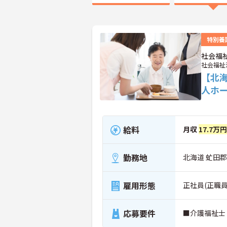
特別養
社会福
社会福祉
【北
人ホ
給料
月収
17.7万
勤務地
北海道 虻田郡
雇用形態
正社員(正職員
応募要件
■介護福祉士