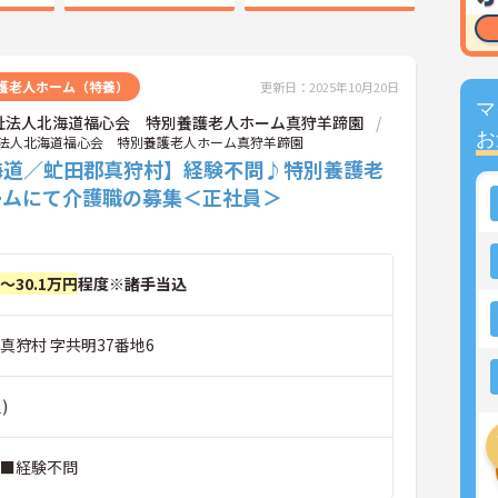
護老人ホーム（特養）
更新日：2025年10月20日
マ
祉法人北海道福心会 特別養護老人ホーム真狩羊蹄園
お
法人北海道福心会 特別養護老人ホーム真狩羊蹄園
海道／虻田郡真狩村】経験不問♪特別養護老
ームにて介護職の募集＜正社員＞
円～30.1万円
程度※諸手当込
真狩村 字共明37番地6
)
 ■経験不問