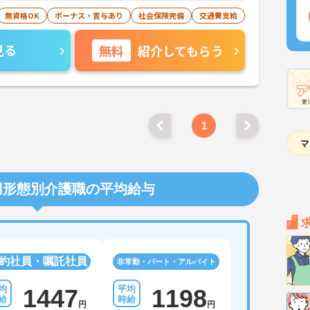
無資格OK
ボーナス・賞与あり
社会保険完備
交通費支給
見る
無料
紹介してもらう
1
用形態別介護職の平均給与
約社員・嘱託社員
非常勤・パート・アルバイト
1447
1198
円
円