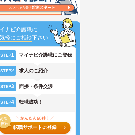
イナビ介護職に
気軽にご相談
下さい！
1
マイナビ介護職にご登録
STEP
2
求人のご紹介
STEP
3
面接・条件交渉
STEP
4
転職成功！
STEP
転職サポートに登録