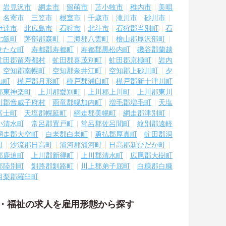
岩見沢市
網走市
留萌市
苫小牧市
稚内市
美唄
名寄市
三笠市
根室市
千歳市
滝川市
砂川市
伊達市
北広島市
石狩市
北斗市
石狩郡当別町
石
七飯町
茅部郡森町
二海郡八雲町
檜山郡厚沢部町
せたな町
寿都郡寿都町
寿都郡黒松内町
磯谷郡蘭越
虻田郡留寿都村
虻田郡喜茂別町
虻田郡京極町
岩内
空知郡南幌町
空知郡奈井江町
空知郡上砂川町
夕
山町
樺戸郡月形町
樺戸郡浦臼町
樺戸郡新十津川町
郡東神楽町
上川郡愛別町
上川郡上川町
上川郡東川
川郡音威子府村
雨竜郡幌加内町
増毛郡増毛町
天塩
富士町
天塩郡幌延町
網走郡美幌町
網走郡津別町
小清水町
常呂郡置戸町
常呂郡佐呂間町
紋別郡遠軽
網走郡大空町
白老郡白老町
勇払郡厚真町
虻田郡洞
町
沙流郡日高町
浦河郡浦河町
日高郡新ひだか町
郡鹿追町
上川郡新得町
上川郡清水町
広尾郡大樹町
郡陸別町
釧路郡釧路町
川上郡弟子屈町
白糠郡白糠
目梨郡羅臼町
護・福祉の求人を雇用形態から探す