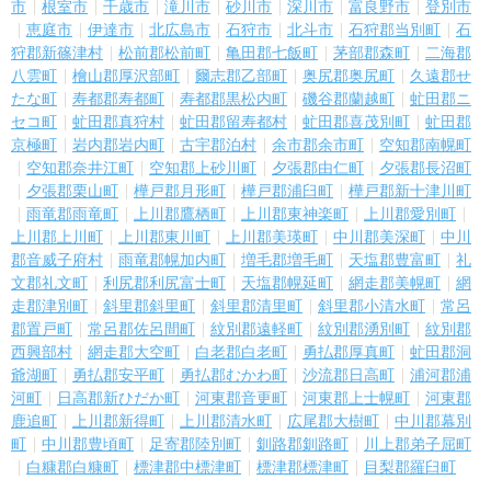
市
根室市
千歳市
滝川市
砂川市
深川市
富良野市
登別市
恵庭市
伊達市
北広島市
石狩市
北斗市
石狩郡当別町
石
狩郡新篠津村
松前郡松前町
亀田郡七飯町
茅部郡森町
二海郡
八雲町
檜山郡厚沢部町
爾志郡乙部町
奥尻郡奥尻町
久遠郡せ
たな町
寿都郡寿都町
寿都郡黒松内町
磯谷郡蘭越町
虻田郡ニ
セコ町
虻田郡真狩村
虻田郡留寿都村
虻田郡喜茂別町
虻田郡
京極町
岩内郡岩内町
古宇郡泊村
余市郡余市町
空知郡南幌町
空知郡奈井江町
空知郡上砂川町
夕張郡由仁町
夕張郡長沼町
夕張郡栗山町
樺戸郡月形町
樺戸郡浦臼町
樺戸郡新十津川町
雨竜郡雨竜町
上川郡鷹栖町
上川郡東神楽町
上川郡愛別町
上川郡上川町
上川郡東川町
上川郡美瑛町
中川郡美深町
中川
郡音威子府村
雨竜郡幌加内町
増毛郡増毛町
天塩郡豊富町
礼
文郡礼文町
利尻郡利尻富士町
天塩郡幌延町
網走郡美幌町
網
走郡津別町
斜里郡斜里町
斜里郡清里町
斜里郡小清水町
常呂
郡置戸町
常呂郡佐呂間町
紋別郡遠軽町
紋別郡湧別町
紋別郡
西興部村
網走郡大空町
白老郡白老町
勇払郡厚真町
虻田郡洞
爺湖町
勇払郡安平町
勇払郡むかわ町
沙流郡日高町
浦河郡浦
河町
日高郡新ひだか町
河東郡音更町
河東郡上士幌町
河東郡
鹿追町
上川郡新得町
上川郡清水町
広尾郡大樹町
中川郡幕別
町
中川郡豊頃町
足寄郡陸別町
釧路郡釧路町
川上郡弟子屈町
白糠郡白糠町
標津郡中標津町
標津郡標津町
目梨郡羅臼町