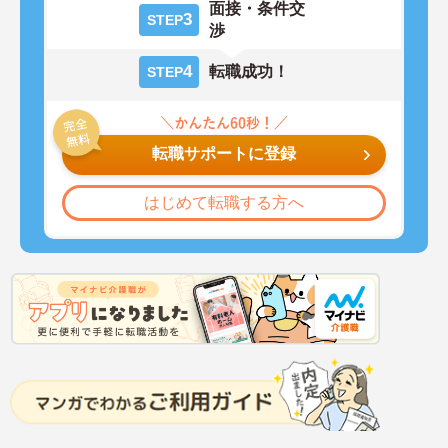
面接・条件交
3
STEP
渉
4
転職成功！
STEP
転職サポートに登録
はじめて転職する方へ