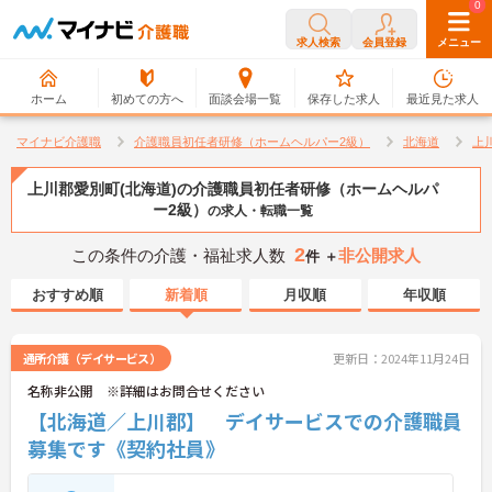
0
0
求人検索
会員登録
メニュー
ホーム
初めての方へ
面談会場一覧
保存した求人
最近見た求人
マイナビ介護職
介護職員初任者研修（ホームヘルパー2級）
北海道
上
上川郡愛別町(北海道)の介護職員初任者研修（ホームヘルパ
ー2級）
の求人・転職一覧
2
この条件の介護・福祉求人数
非公開求人
件 ＋
おすすめ順
新着順
月収順
年収順
通所介護（デイサービス）
更新日：2024年11月24日
名称非公開 ※詳細はお問合せください
【北海道／上川郡】 デイサービスでの介護職員
募集です《契約社員》