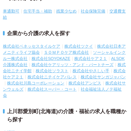
車通勤可
住宅手当・補助
残業少なめ
社会保険完備
交通費支
給
企業から介護の求人を探す
株式会社ベネッセスタイルケア
株式会社ツクイ
株式会社日本ア
メニティライフ協会
ＳＯＭＰＯケア株式会社
ソーシャルインク
ルー株式会社
株式会社SOYOKAZE
株式会社ケア２１
ALSOK
介護株式会社
株式会社ケアリッツ・アンド・パートナーズ
株式
会社ニチイ学館
株式会社ソラスト
株式会社やさしい手
株式会
社ケア２１
株式会社ニチイケアパレス
株式会社サンガジャパン
株式会社川島コーポレーション
株式会社アンビス
株式会社サ
ンウェルズ
株式会社スーパー・コート
社会福祉法人ノテ福祉
会
上川郡愛別町(北海道)の介護・福祉の求人を職種か
ら探す