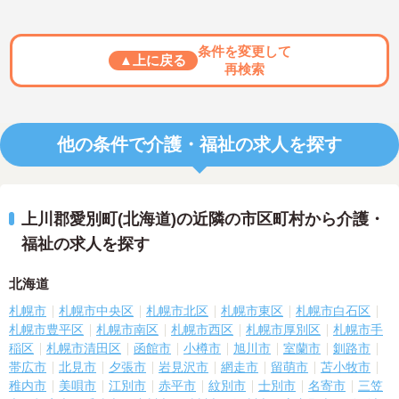
条件を変更して
▲上に戻る
再検索
他の条件で介護・福祉の求人を探す
上川郡愛別町(北海道)の近隣の市区町村から介護・
福祉の求人を探す
北海道
札幌市
札幌市中央区
札幌市北区
札幌市東区
札幌市白石区
札幌市豊平区
札幌市南区
札幌市西区
札幌市厚別区
札幌市手
稲区
札幌市清田区
函館市
小樽市
旭川市
室蘭市
釧路市
帯広市
北見市
夕張市
岩見沢市
網走市
留萌市
苫小牧市
稚内市
美唄市
江別市
赤平市
紋別市
士別市
名寄市
三笠