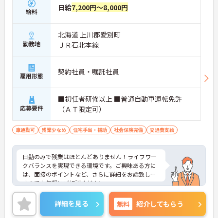
日給
7,200円～8,000円
給料
北海道 上川郡愛別町
勤務地
ＪＲ石北本線
契約社員・嘱託社員
雇用形態
■初任者研修以上 ■普通自動車運転免許
応募要件
（ＡＴ限定可）
車通勤可
残業少なめ
住宅手当・補助
社会保険完備
交通費支給
日勤のみで残業はほとんどありません！ライフワー
クバランスを実現できる環境です。ご興味ある方に
は、面接のポイントなど、さらに詳細をお話致しま
すのでお気軽にご相談ください。
詳細を見る
無料
紹介してもらう