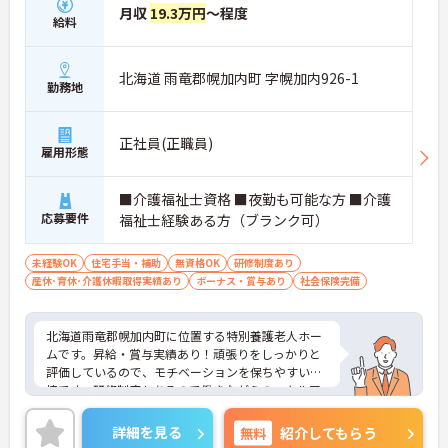
月収
19.3万円
～程度
給料
北海道 雨竜郡幌加内町 字幌加内926-1
勤務地
正社員(正職員)
雇用形態
■介護福祉士資格 ■夜勤も可能な方 ■介護
応募要件
福祉士経験ある方（ブランク可）
未経験OK
住宅手当・補助
無資格OK
研修制度あり
産休･育休･介護休暇取得実績あり
ボーナス・賞与あり
社会保険完備
北海道雨竜郡幌加内町に位置する特別養護老人ホー
ムです。昇給・賞与実績あり！頑張りをしっかりと
評価しているので、モチベーションを保ちやすい環
境です。研修制度もあるので働きながらのスキルア
ップも目指せます。ご興味をお持ちの方はお気軽に
お問い合わせください。
詳細を見る
無料
紹介してもらう