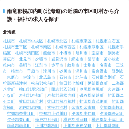
雨竜郡幌加内町(北海道)の近隣の市区町村から介
護・福祉の求人を探す
北海道
札幌市
札幌市中央区
札幌市北区
札幌市東区
札幌市白石区
札幌市豊平区
札幌市南区
札幌市西区
札幌市厚別区
札幌市手
稲区
札幌市清田区
函館市
小樽市
旭川市
室蘭市
釧路市
帯広市
北見市
夕張市
岩見沢市
網走市
留萌市
苫小牧市
稚内市
美唄市
江別市
赤平市
紋別市
士別市
名寄市
三笠
市
根室市
千歳市
滝川市
砂川市
深川市
富良野市
登別市
恵庭市
伊達市
北広島市
石狩市
北斗市
石狩郡当別町
石
狩郡新篠津村
松前郡松前町
亀田郡七飯町
茅部郡森町
二海郡
八雲町
檜山郡厚沢部町
爾志郡乙部町
奥尻郡奥尻町
久遠郡せ
たな町
寿都郡寿都町
寿都郡黒松内町
磯谷郡蘭越町
虻田郡ニ
セコ町
虻田郡真狩村
虻田郡留寿都村
虻田郡喜茂別町
虻田郡
京極町
岩内郡岩内町
古宇郡泊村
余市郡余市町
空知郡南幌町
空知郡奈井江町
空知郡上砂川町
夕張郡由仁町
夕張郡長沼町
夕張郡栗山町
樺戸郡月形町
樺戸郡浦臼町
樺戸郡新十津川町
雨竜郡雨竜町
上川郡鷹栖町
上川郡東神楽町
上川郡愛別町