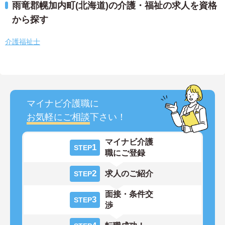
雨竜郡幌加内町(北海道)の介護・福祉の求人を資格
から探す
介護福祉士
マイナビ介護職に
お気軽にご相談
下さい！
マイナビ介護
1
STEP
職にご登録
2
求人のご紹介
STEP
面接・条件交
3
STEP
渉