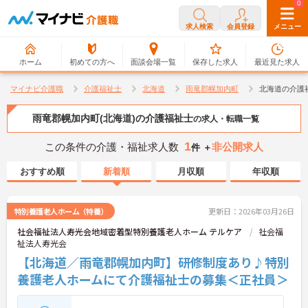
0
0
求人検索
会員登録
メニュー
ホーム
初めての方へ
面談会場一覧
保存した求人
最近見た求人
マイナビ介護職
介護福祉士
北海道
雨竜郡幌加内町
北海道の介護
雨竜郡幌加内町(北海道)の介護福祉士
の求人・転職一覧
1
この条件の介護・福祉求人数
非公開求人
件 ＋
おすすめ順
新着順
月収順
年収順
特別養護老人ホーム（特養）
更新日：2026年03月26日
社会福祉法人寿光会地域密着型特別養護老人ホーム テルケア
社会福
祉法人寿光会
【北海道／雨竜郡幌加内町】研修制度あり♪特別
養護老人ホームにて介護福祉士の募集＜正社員＞