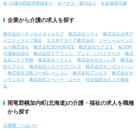
休･介護休暇取得実績あり
ボーナス・賞与あり
社会保険完備
企業から介護の求人を探す
株式会社ベネッセスタイルケア
株式会社ツクイ
株式会社日本ア
メニティライフ協会
ＳＯＭＰＯケア株式会社
ソーシャルインク
ルー株式会社
株式会社SOYOKAZE
株式会社ケア２１
ALSOK
介護株式会社
株式会社ケアリッツ・アンド・パートナーズ
株式
会社ニチイ学館
株式会社ソラスト
株式会社やさしい手
株式会
社ケア２１
株式会社ニチイケアパレス
株式会社サンガジャパン
株式会社川島コーポレーション
株式会社アンビス
株式会社サ
ンウェルズ
株式会社スーパー・コート
社会福祉法人ノテ福祉
会
雨竜郡幌加内町(北海道)の介護・福祉の求人を職種
から探す
介護職・ヘルパー